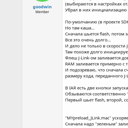
(выбираются в настройках от
goodwin
Убрал в них инициализацию 
Member
По-умолчанию (в проекте SDK)
Но там каша...
Сначала шьется flash, потом 
Все это очень долго...
И дело не только в скорости J
Там похоже долго инициируе
Флеш J-Link-ом заливается д
RAM заливается примерно с т
И подозреваю, что сначала сч
размеру кода, переданного J-L
В IAR есть две кнопки запус
Обзываются соответственно "
Первый шьет flash, второй, с
"MYpreload_JLink.mac" ускоря
Сначала надо "зеленым" зал