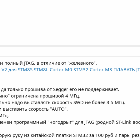
ен полный JTAG, в отличие от "железного".
ink V2 для STM8S STM8L Cortex M0 STM32 Cortex M3 ПЛАВАТЬ
, да только прошива от Segger его не поддерживает.
мно" ограничена прошивой 4 МГц.
ельно надо выставлять скорость SWD не более 3.5 МГц.
 выставить скорость "AUTO",
МГц.
менен программный "ногодрыг" для JTAG (родной ST-Link во
корую руку из китайской платки STM32 за 100 руб и пары ре