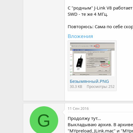
C "родным" J-Link V8 работает
SWD - те же 4 МГц.
Повторюсь: Сама по себе ско
Вложения
Безымянный.PNG
30.3 KB
Просмотры: 252
11 Сен 2016
G
Продолжу тут...
Выкладываю архив. В архиве
"MYpreload_JLink.mac" и "MYp