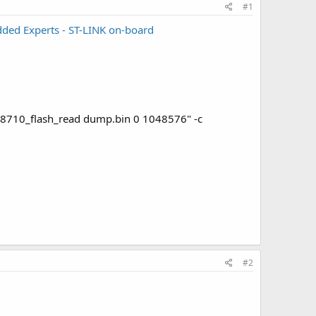
#1
ded Experts - ST-LINK on-board
c "rtl8710_flash_read dump.bin 0 1048576" -c
#2