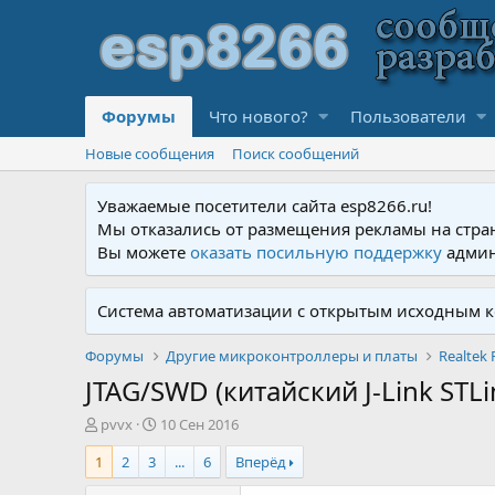
Форумы
Что нового?
Пользователи
Новые сообщения
Поиск сообщений
Уважаемые посетители сайта esp8266.ru!
Мы отказались от размещения рекламы на стра
Вы можете
оказать посильную поддержку
админ
Система автоматизации с открытым исходным к
Форумы
Другие микроконтроллеры и платы
Realtek 
JTAG/SWD (китайский J-Link STL
А
Д
pvvx
10 Сен 2016
в
а
1
2
3
...
6
Вперёд
т
т
о
а