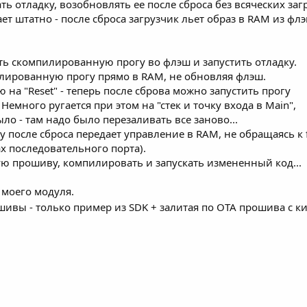
ь отладку, возобновлять ее после сброса без всяческих загр
ет штатно - после сброса загрузчик льет образ в RAM из фл
ть скомпилированную прогу во флэш и запустить отладку.
лированную прогу прямо в RAM, не обновляя флэш.
 на "Reset" - теперь после сброва можно запустить прогу
 Немного ругается при этом на "стек и точку входа в Main",
ло - там надо было перезаливать все заново...
у после сброса передает управление в RAM, не обращаясь к f
ах последовательного порта).
кую прошиву, компилировать и запускать измененный код...
 моего модуля.
шивы - только пример из SDK + залитая по OTA прошива с 