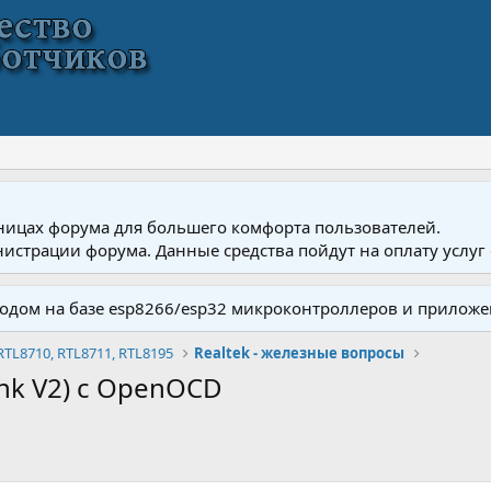
ницах форума для большего комфорта пользователей.
истрации форума. Данные средства пойдут на оплату услуг 
одом на базе esp8266/esp32 микроконтроллеров и приложе
RTL8710, RTL8711, RTL8195
Realtek - железные вопросы
ink V2) c OpenOCD