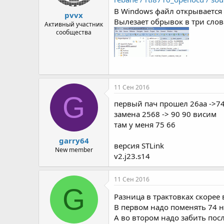
В Windows файл открывается 
pvvx
Вылезает обрывок в три слова
Активный участник
сообщества
11 Сен 2016
G
первый пач прошел 26aa ->7
замена 2568 -> 90 90 висим
там у меня 75 66
garry64
версия STLink
New member
v2.j23.s14
11 Сен 2016
G
Разница в трактовках скорее
В первом надо поменять 74 н
А во втором надо забить пос