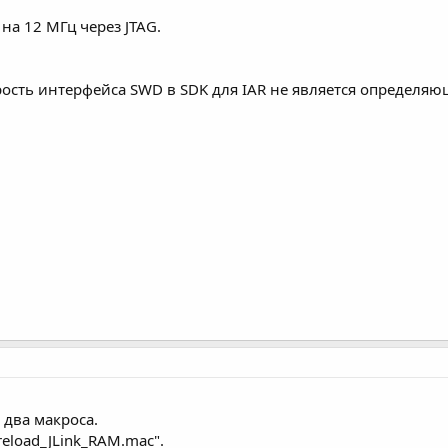
 на 12 МГц через JTAG.
рость интерфейса SWD в SDK для IAR не является определяющ
 два макроса.
reload_JLink_RAM.mac".