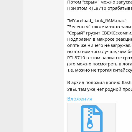
Потом "серым" можно запускат
При этом RTL8710 отрабатыва
"MYpreload_JLink_RAM.mac":
"Зеленым" также можно зали
"Серый" грузит СВЕЖЕскомпи
Подправил в макросе реакцию
опять же ничего не загружая.
но это намного лучше, чем бы
RTL8710 в этом варианте сраз
(это можно посмотреть в лог
Т.е. можно не трогая китайс
В архив положил копию flash
Увы, там уже нет родной про
Вложения