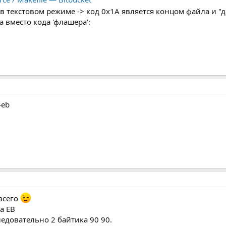
в текстовом режиме -> код 0x1A является концом файла и "
 вместо кода 'флашера':
4eb
 всего
а EB
ледовательно 2 байтика 90 90.