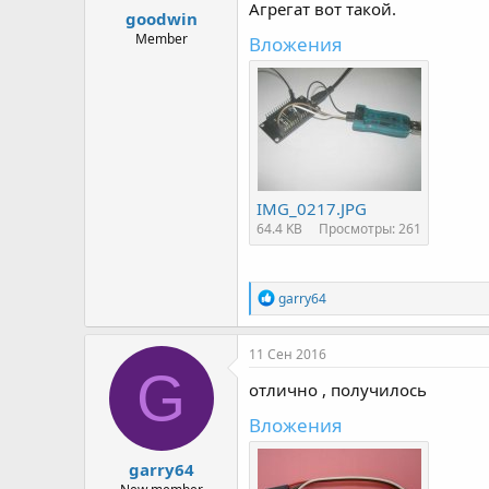
Агрегат вот такой.
goodwin
Member
Вложения
IMG_0217.JPG
64.4 KB
Просмотры: 261
Р
garry64
е
а
к
11 Сен 2016
ц
G
и
отлично , получилось
и
:
Вложения
garry64