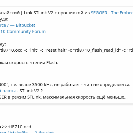
итайский J-Link STLink V2 с прошивкой из
SEGGER - The Embed
уда:
rce / — Bitbucket
710 Community Forum
ду:
 rtl8710.ocd -c "init" -c "reset halt" -c "rtl8710_flash_read_id" -
ая скорость чтения Flash:
00", т.е. выше 3500 kHz, не работает - чип не определяется.
й платы
- STLink V2 ?
R в режим STLink, максимальная скорость ещё меньше...
in >>rtl8710.ocd
rce / Makefile — Bitbucket