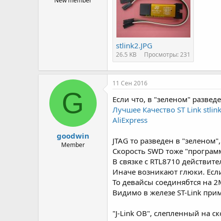
New member
stlink2.JPG
26.5 KB
Просмотры: 231
11 Сен 2016
G
Если что, в "зеленом" развед
Лучшее Качество ST Link stl
AliExpress
goodwin
JTAG то разведен в "зеленом"
Member
Скорость SWD тоже "програм
В связке с RTL8710 действит
Иначе возникают глюки. Если
То девайсы соединябтся на 2
Видимо в железе ST-Link при
"J-Link OB", слепленный на с