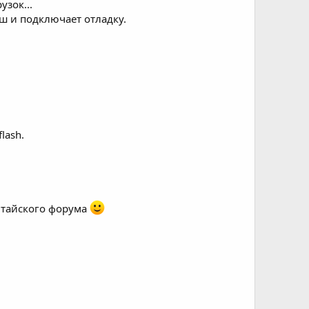
узок...
эш и подключает отладку.
lash.
китайского форума