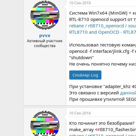
р
н
10 Сен 2016
т
а
Система Win7x64 (MinGW) + к
е
ч
м
а
RTL-8710 openocd support от т
ы
л
rebane / rtl8710_openocd / sou
а
RTL8710 and OpenOCD - RTL8
pvvx
Активный участник
Использовал тестовую коман
сообщества
openocd -f interface/jlink.cfg -f
"shutdown"
Не очень понятно почему низк
Спойлер:
Log
При установке "adapter_khz 40
Это связано с версией
данно
При прошивке утилитой SEGGE
10 Сен 2016
Кто починит это безобразие?
make_array
<
rtl8710_flasher.b
rebane / rtl8710_openocd / sou