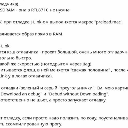
ладчика).
SDRAM - она в RTL8710 не нужна.
 при отладке J-Link-ом выполняется макрос "preload.mac".
заливается образ прямо в RAM.
-Link.
тся кэш отладчика - проект большой, очень много отладочн
овольно быстро.
акой же скоростью (ногодрыгом через Jtag).
итывается флэш, в ней меняется "свежая половина" , после 
ink-у в логах отладчика).
ка отладки (зеленый и серый "треугольнички". См. мою карт
Download an debug" и "Debud without Downloading".
оответственно не шьет, а просто запускает отладку.
ет отладку, если просто надо полазить по коду, поустаналива
ить скомпилированную прогу.