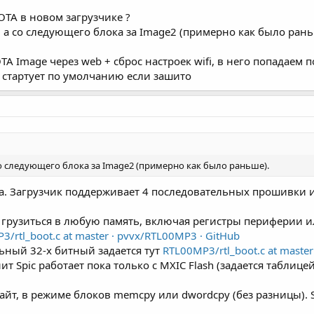
TA в новом загрузчике ?
0 а со следующего блока за Image2 (примерно как было рань
TA Image через web + сброс настроек wifi, в него попадаем п
 стартует по умолчанию если зашито
 со следующего блока за Image2 (примерно как было раньше).
а. Загрузчик поддерживает 4 последовательных прошивки и 5
грузиться в любую память, включая регистры периферии или
/rtl_boot.c at master · pvvx/RTL00MP3 · GitHub
ный 32-х битный задается тут
RTL00MP3/rtl_boot.c at maste
 Spic работает пока только с MXIC Flash (задается таблице
 байт, в режиме блоков memcpy или dwordcpy (без разницы). 