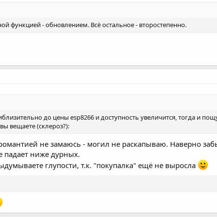
ной функцией - обновлением. Всё остальное - второстепенно.
риблизительно до цены esp8266 и доступность увеличится, тогда и пощу
 вы вещаете (склероз?):
романтией не замаюсь - могил не раскапываю. Наверно заб
 падает ниже дурных.
выдумываете глупости, т.к. "покупалка" ещё не выросла