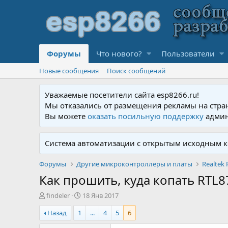
Форумы
Что нового?
Пользователи
Новые сообщения
Поиск сообщений
Уважаемые посетители сайта esp8266.ru!
Мы отказались от размещения рекламы на стра
Вы можете
оказать посильную поддержку
админ
Система автоматизации с открытым исходным к
Форумы
Другие микроконтроллеры и платы
Realtek 
Как прошить, куда копать RTL8
А
Д
findeler
18 Янв 2017
в
а
Назад
1
...
4
5
6
т
т
о
а