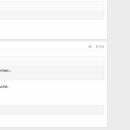
#103
паю...
ыли.