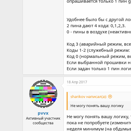
опрашивается только 1 пин gpio
Удобнее было бы с другой л
2 пина дают 4 кода: 0,1,2,3.
0 - пины в воздухе (неактивн
Код 3 (аварийный режим, все
Коды 1-2 (служебный режим: 
Код 0 (нормальный режим, вс
Если выбранной прошивки не
Если задан только 1 пин логи
18 Апр 2017
sharikov написал(а):
Не могу понять вашу логику
pvvx
Не могу понять вашу логику, 
Активный участник
пока не попробуете (измените
сообщества
неделя минимум (на обдумыва