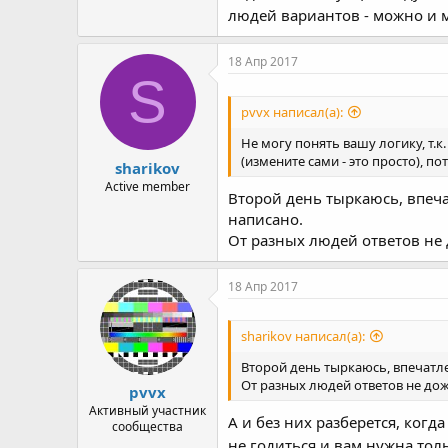
людей вариантов - можно и 
18 Апр 2017
S
pvvx написал(а):
Не могу понять вашу логику, т.к
(измените сами - это просто), 
sharikov
Active member
Второй день тыркаюсь, впеча
написано.
От разных людей ответов не д
18 Апр 2017
sharikov написал(а):
Второй день тыркаюсь, впечатле
От разных людей ответов не дожд
pvvx
Активный участник
А и без них разберется, когд
сообщества
не годиться и вам нужна толь