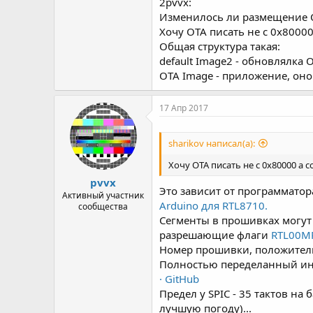
2pvvx:
Изменилось ли размещение O
Хочу OTA писать не с 0x8000
Общая структура такая:
default Image2 - обновлялка O
OTA Image - приложение, оно
17 Апр 2017
sharikov написал(а):
Хочу OTA писать не с 0x80000 а
pvvx
Это зависит от программатор
Активный участник
Arduino для RTL8710.
сообщества
Сегменты в прошивках могут 
разрешающие флаги
RTL00MP3
Номер прошивки, положитель
Полностью переделанный инит
· GitHub
Предел у SPIC - 35 тактов на
лучшую погоду)...