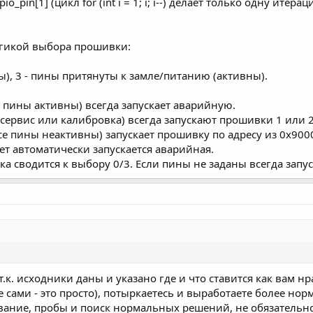
_pin[1] (цикл for (int i = 1; i; i--) делает только одну итерац
огикой выбора прошивки:
ы), 3 - пины притянуты к замле/питанию (активны).
 пины активны) всегда запускает аварийную.
сервис или калибровка) всегда запускают прошивки 1 или 2
е пины неактивны) запускает прошивку по адресу из 0x9000
т автоматически запускается аварийная.
ка сводится к выбору 0/3. Если пины не заданы всегда запу
т.к. исходники даны и указано где и что ставится как вам 
 сами - это просто), потыркаетесь и выработаете более нор
ние, пробы и поиск нормальных решений, не обязательно ч