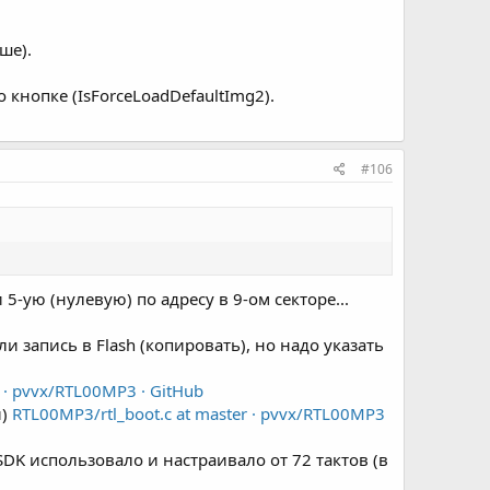
ше).
о кнопке (IsForceLoadDefaultImg2).
#106
-ую (нулевую) по адресу в 9-ом секторе...
 запись в Flash (копировать), но надо указать
r · pvvx/RTL00MP3 · GitHub
й)
RTL00MP3/rtl_boot.c at master · pvvx/RTL00MP3
SDK использовало и настраивало от 72 тактов (в