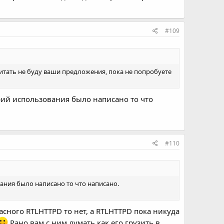
#109
 читать не буду ваши предложения, пока не попробуете
рий использования было написано то что
#110
ания было написано то что написано.
жасного RTLHTTPD то нет, а RTLHTTPD пока никуда
Рано вам с ним думать как его грузить в