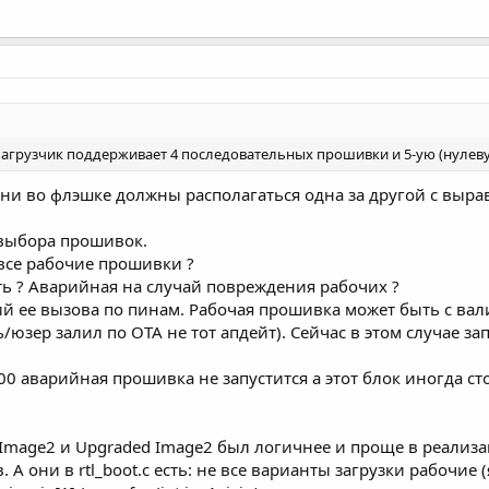
Загрузчик поддерживает 4 последовательных прошивки и 5-ую (нулевую)
 они во флэшке должны располагаться одна за другой с выр
 выбора прошивок.
все рабочие прошивки ?
ь ? Аварийная на случай повреждения рабочих ?
вий ее вызова по пинам. Рабочая прошивка может быть с в
юзер залил по OTA не тот апдейт). Сейчас в этом случае з
000 аварийная прошивка не запустится а этот блок иногда 
 Image2 и Upgraded Image2 был логичнее и проще в реализа
 А они в rtl_boot.c есть: не все варианты загрузки рабочие 