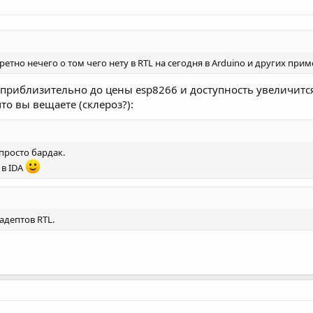
етно нечего о том чего нету в RTL на сегодня в Arduino и других приме
и приблизительно до цены esp8266 и доступность увеличится
что вы вещаете (склероз?):
 просто бардак.
 в IDA
адептов RTL.