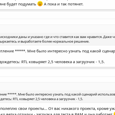
мне будет подумать
А пока и так потянет.
. исходники даны и указано где и что ставится как вам нравится. Даже
потыркаетесь и выработаете более нормальное решение.
тление *****. Мне было интересно узнать под какой сцена
ождетесь: RTL ковыряет 2,5 человека а загрузчик - 1,5.
ние *****. Мне было интересно узнать под какой сценарий использов
етесь: RTL ковыряет 2,5 человека а загрузчик - 1,5.
а полеплю свои проекты... От вас никакого проекта, кроме у
ко ветка отладки - загрузка для теста в RAM и она работает