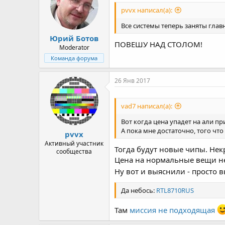
pvvx написал(а):
Все системы теперь заняты глав
Юрий Ботов
ПОВЕШУ НАД СТОЛОМ!
Moderator
Команда форума
26 Янв 2017
vad7 написал(а):
Вот когда цена упадет на али п
А пока мне достаточно, того что
pvvx
Активный участник
Тогда будут новые чипы. Нек
сообщества
Цена на нормальные вещи не
Ну вот и выяснили - просто 
Да небось:
RTL8710RUS
Там
миссия не подходящая