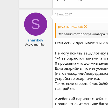
18 Апр 2017
S
pvvx написал(а):
Это зависит от программатора. 
sharikov
Если есть 2 прошивки: 1 и 2
Active member
Не могу понять вашу логику
1-4 выбираются пинами, это 
0 прошивка что должна делат
Если аварийная то нет усло
(наговнокодили/повредилась/
устройство окирпичится.
Также если стереть блок 0x9
настройки.
Амебовкий вариант с Default
Проще - значит меньше багов.