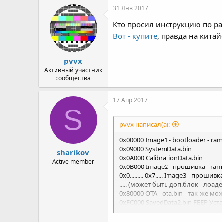
31 Янв 2017
Кто просил инструкцию по раб
Вот - купите
, правда на кита
pvvx
Активный участник
сообщества
17 Апр 2017
S
pvvx написал(а):
0x00000 Image1 - bootloader - ram
0x09000 SystemData.bin
sharikov
0x0A000 CalibrationData.bin
Active member
0x0B000 Image2 - прошивка - ram
0x0......... 0x7..... Image3 - прош
..... (может быть доп.блок - лоа
0x80000 OTA - ota.bin - так-же мо
0xFC000 SavedData2.bin FEEP Уст
---------
Старые SDK ota писали последо