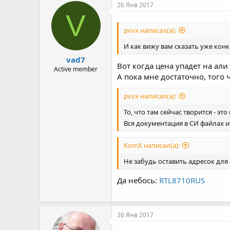
р
н
26 Янв 2017
т
а
V
е
ч
pvvx написал(а):
м
а
ы
л
И как вижу вам сказать уже конкр
а
vad7
Вот когда цена упадет на ал
Active member
А пока мне достаточно, того 
pvvx написал(а):
То, что там сейчас творится - это
Вся документация в CИ файлах и
KomX написал(а):
Не забудь оставить адресок для 
Да небось:
RTL8710RUS
26 Янв 2017