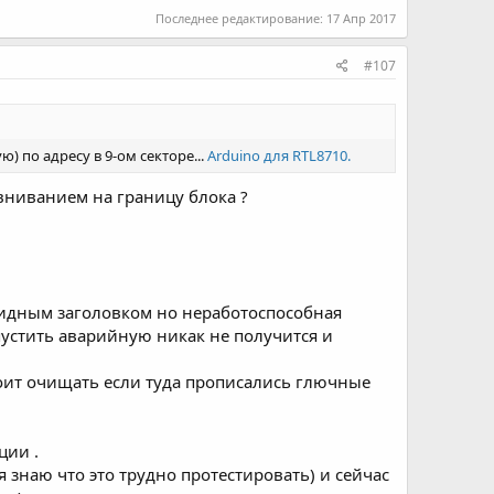
Последнее редактирование:
17 Апр 2017
#107
 по адресу в 9-ом секторе...
Arduino для RTL8710.
авниванием на границу блока ?
алидным заголовком но неработоспособная
апустить аварийную никак не получится и
стоит очищать если туда прописались глючные
ции .
(я знаю что это трудно протестировать) и сейчас