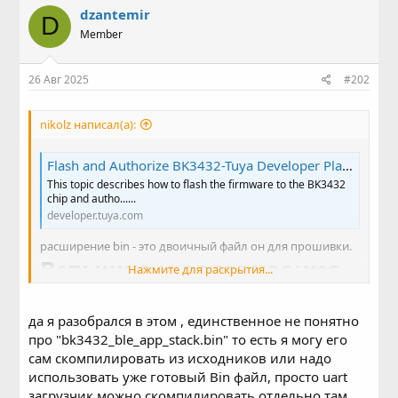
dzantemir
D
Member
26 Авг 2025
#202
nikolz написал(а):
Flash and Authorize BK3432-Tuya Developer Platform-Tuya Developer
This topic describes how to flash the firmware to the BK3432
chip and autho......
developer.tuya.com
расширение bin - это двоичный файл он для прошивки.
Вспышка и авторизация
Нажмите для раскрытия...
BK3432
да я разобрался в этом , единственное не понятно
Последнее обновление: 14.06.2024 22:55:54
скачать
про "bk3432_ble_app_stack.bin" то есть я могу его
В этом разделе описано, как обновить прошивку чипа
сам скомпилировать из исходников или надо
BK3432 и настроить его для подключения к платформе
разработчиков Tuya. BK3432 поддерживает обновление
использовать уже готовый Bin файл, просто uart
прошивки только через SPI.
загрузчик можно скомпилировать отдельно там