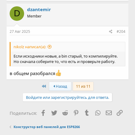
dzantemir
D
Member
27 Авг 2025
#204
nikolz написал(а):
Если исходники новые, а bin старый, то компилируйте.
Но сначала соберите то, что есть и проверьте работу.
в общем разобрался
First
Назад
11 из 11
Процедура
Войдите или зарегистрируйтесь для ответа.
Подключите провода (SW SPI), как показано ниже.
Мигалка
Facebook
Twitter
Reddit
Pinterest
Tumblr
WhatsApp
Электронн
Ссыл
BEKEN
МОСИ
МИСО
П2.4
П2.3
GND
ВПП
VCC
Поделиться:
SPI
Пин
Конструктор веб панелей для ESP8266
Р04
Р05
Р06
Р07
GND
ПЕРВЫЙ
+3В
BK3432