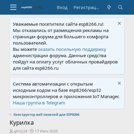
Вход
Регистрация
Уважаемые посетители сайта esp8266.ru!
Мы отказались от размещения рекламы на
страницах форума для большего комфорта
пользователей.
Вы можете
оказать посильную поддержку
администрации форума. Данные средства
пойдут на оплату услуг облачных провайдеров
для сайта esp8266.ru
Система автоматизации с открытым
исходным кодом на базе esp8266/esp32
микроконтроллеров и приложения IoT Manager.
Наша группа в Telegram
Конструктор веб панелей для ESP8266
Курилка
А
Д
glory24
17 Июн 2020