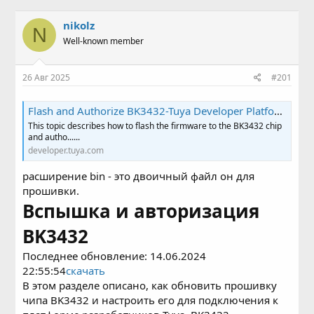
в
а
т
т
nikolz
N
о
а
Well-known member
р
н
т
а
е
ч
26 Авг 2025
#201
м
а
ы
л
а
Flash and Authorize BK3432-Tuya Developer Platform-Tuya Developer
This topic describes how to flash the firmware to the BK3432 chip
and autho......
developer.tuya.com
расширение bin - это двоичный файл он для
прошивки.
Вспышка и авторизация
BK3432
Последнее обновление: 14.06.2024
22:55:54
скачать
В этом разделе описано, как обновить прошивку
чипа BK3432 и настроить его для подключения к