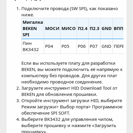
Подключите провода (SW SPI), как показано
ниже.
Мигалка
BEKEN
МОСИ
МИСО
П2.4
П2.3
GND
ВПП
SPI
Пин
Р04
Р05
Р06
Р07
GND
ПЕРВЫЙ
BK3432
Если вы используете плату для разработки
BEKEN, вы можете подключить её напрямую к
компьютеру без проводов. Для других плат
необходимо проводное соединение.
Загрузите инструмент HID Download Tool от
BEKEN для обновления прошивки.
Откройте инструмент загрузки HID, выберите
Режим загрузки> Выбор порта> Программное
обеспечение SPI SOFT.
Выберите BK3432 для управления чипом,
выберите прошивку и нажмите «Загрузить
прошивку».