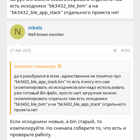
Прошивка BK3432 состоит из трёх частей: загрузчик, стек
есть исходники "bk3432_ble_bim" а на
и приложение.
"bk3432_ble_app_stack" отдельного проекта нет
bk3432_ble_app.bin: двоичный файл приложения.
bk3432_ble_app_app.bin: двоичный файл с
nikolz
обновлением приложения.
N
Well-known member
bk3432_ble_app_merge.binДвоичный файл после
объединения bim, stack и app.
bk3432_ble_app_stack.bin: двоичный файл со всем
27 Авг 2025
#203
обновлением прошивки.
dzantemir написал(а):
да я разобрался в этом , единственное не понятно про
"bk3432_ble_app_stack.bin" то есть я могу его сам
скомпилировать из исходников или надо использовать
уже готовый Bin файл, просто uart загрузчик можно
Подготовка оборудования
скомпилировать отдельно там есть исходники
"bk3432_ble_bim" а на "bk3432_ble_app_stack" отдельного
Мигалка BEKEN SPI
проекта нет
Вы можете приобрести мигалку у поставщика чипов
Если исходники новые, а bin старый, то
или обратиться к своему менеджеру по работе с
компилируйте. Но сначала соберите то, что есть и
клиентами.
проверьте работу.
Программист