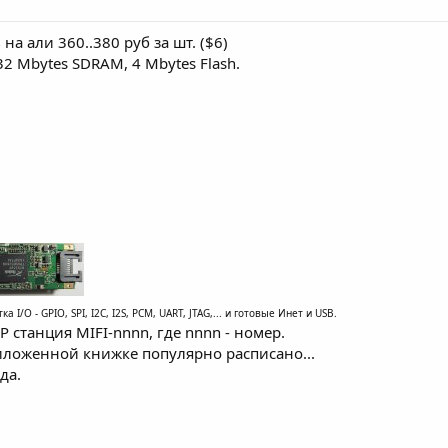
 на али 360..380 руб за шт. ($6)
2 Mbytes SDRAM, 4 Mbytes Flash.
 I/O - GPIO, SPI, I2C, I2S, PCM, UART, JTAG,... и готовые Инет и USB.
 станция MIFI-nnnn, где nnnn - номер.
иложенной книжке популярно расписано...
да.