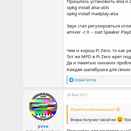
Пришлось установить alsa и 
opkg install alsa-utils
opkg install madplay-alsa
Звук стал регулировться отли
amixer -c 0 -- sset Speaker Pl
Чем и хорош Pi Zero, то как 
Тот же MPD в Pi Zero жрет по
Да и памятью никаких пробл
Каждая шалабушка для своих
Р
Юрий Ботов
е
а
к
29 Янв 2017
ц
и
и
Юрий Ботов написал(а):
:
Вчера получил такой же
Тож
pvvx
Прошивок для роутеров к ней