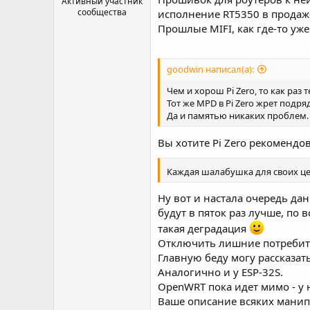
Активный участник
сообщества
исполнение RT5350 в продаже
Прошлые MIFI, как где-то уж
goodwin написал(а):
Чем и хорош Pi Zero, то как раз
Тот же MPD в Pi Zero жрет подря
Да и памятью никаких проблем.
Вы хотите Pi Zero рекомендо
Каждая шалабушка для своих ц
Ну вот и настала очередь да
будут в пяток раз лучше, по в
такая деградация
Отключить лишние потребите
Главную беду могу рассказать
Аналогично и у ESP-32S.
OpenWRT пока идет мимо - у 
Ваше описание всяких манип