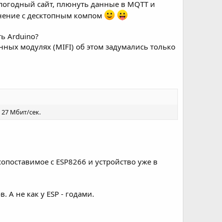
 погодный сайт, плюнуть данные в MQTT и
равнение с десктопным компом
ь Arduino?
нных модулях (MIFI) об этом задумались только
 27 Мбит/сек.
сопоставимое с ESP8266 и устройство уже в
. А не как у ESP - годами.