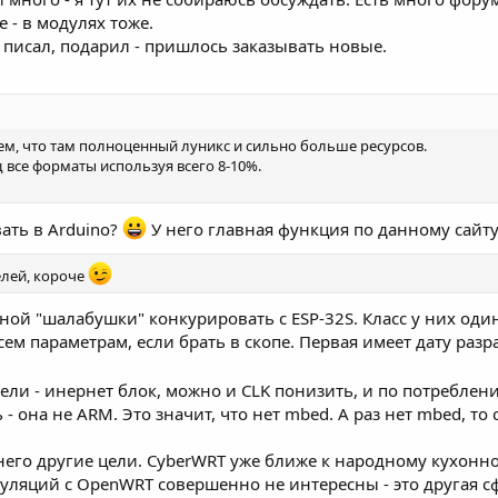
 - в модулях тоже.
е писал, подарил - пришлось заказывать новые.
 тем, что там полноценный луникс и сильно больше ресурсов.
д все форматы используя всего 8-10%.
вать в Arduino?
У него главная функция по данному сайту 
елей, короче
нной "шалабушки" конкурировать с ESP-32S. Класс у них оди
сем параметрам, если брать в скопе. Первая имеет дату разра
ли - инернет блок, можно и CLK понизить, и по потреблен
 - она не ARM. Это значит, что нет mbed. А раз нет mbed, то
него другие цели. CyberWRT уже ближе к народному кухонно
уляций с OpenWRT совершенно не интересны - это другая с