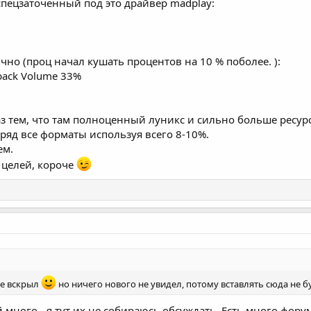
спецзаточенный под это драйвер madplay:
чно (проц начал кушать процентов на 10 % поболее. ):
ayback Volume 33%
раз тем, что там полноценный луникс и сильно больше ресур
дряд все форматы используя всего 8-10%.
ем.
 целей, короче
е вскрыл
но ничего нового не увидел, потому вставлять сюда не б
 много - я тут их не собираюсь обсуждать. Есть много фору