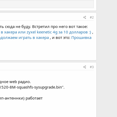
#2
ь сюда не буду. Встретил про него вот такое:
акера или zyxel keenetic 4g за 10 долларов :)
,
должаем играть в хакера
, и вот это:
Прошивка
#3
дное web радио.
1520-8M-squashfs-sysupgrade.bin".
ип-антеннки) работает