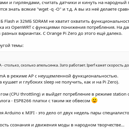
дами и гирляндами, считать датчики и кинуть на народный
тся знать всякие "wget -q -O" и т.д. А вы из неё делаете с
Б Flash и 32МБ SDRAM не хватит охватить функциональност
рка из OpenWRT c функциями понижения потребления. На да
 разных вариантах. C Orange Pi Zero до этого ещё далеко.
ругой темы:
 - столько, сколько апельсинка. Зато работает. Iperf кажет скорость до
 mA в режиме AP с неущемленной функциональностью.
 кушает и глубоких sleep не получить, как и на Pi Zero).
ом (CPU throttling) и выйдет потребление в режиме station 
алога - ESP8266 платки с таким-же обвесом
 Arduino к MIFI - это дело от двух недель пары специалистов
ость сознания и движения моды в народном творчестве...