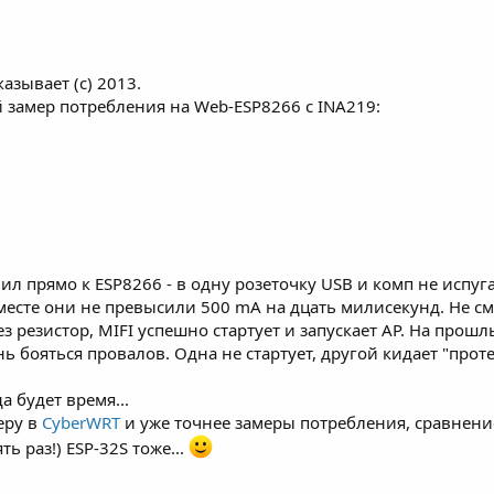
зывает (с) 2013.
 замер потребления на Web-ESP8266 c INA219:
ил прямо к ESP8266 - в одну розеточку USB и комп не испуг
 вместе они не превысили 500 mA на дцать милисекунд. Не см
з резистор, MIFI успешно стартует и запускает AP. На прош
ь бояться провалов. Одна не стартует, другой кидает "протек
а будет время...
еру в
CyberWRT
и уже точнее замеры потребления, сравнение
 раз!) ESP-32S тоже...