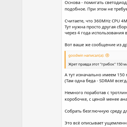
Основа - помигать светодио
подобное. При этом не требуе
Считаете, что 360MHz CPU 4М
Тут нужна просто другая сбо
через 4 года использования в
Вот ваше же сообщение из д
goodwin написал(а):
Жрет правда этот "грибок" 150 мА
А тут изначально имеем 150
(Там одна беда - SDRAM всегда
Немного поработав с тротлинг
коробочке, с ценой менее ан
Собрать безглючную среду для
Это всё описывает ущемленн