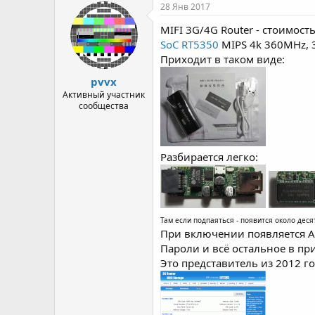
р
н
28 Янв 2017
т
а
MIFI 3G/4G Router - стоимость
е
ч
м
а
SoC RT5350
MIPS 4k 360MHz, 3
ы
л
Приходит в таком виде:
а
pvvx
Активный участник
сообщества
Разбирается легко:
Там если подпаяться - появится около десятка
При включении появляется AP
Пароли и всё остальное в пр
Это представитель из 2012 го