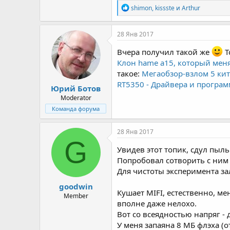
Р
shimon
,
kissste
и
Arthur
е
а
к
28 Янв 2017
ц
и
Вчера получил такой же
Т
и
Клон hame a15, который меня 
:
такое:
Мегаобзор-взлом 5 кит
RT5350 - Драйвера и програ
Юрий Ботов
Moderator
Команда форума
28 Янв 2017
G
Увидев этот топик, сдул пыль
Попробовал сотворить с ним 
Для чистоты эксперимента зал
goodwin
Кушает MIFI, естественно, ме
Member
вполне даже нелохо.
Вот со всеядностью напряг -
У меня запаяна 8 МБ флэха (