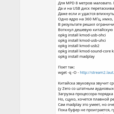
Для MPD 8 метров маловато. 
Да и на USB диск перетаскива
Даже если и удастся впихнуть
Одно ядро на 360 МГц, имхо, 
В результате решил ограничи
Воткнул дешевую китайскую u
opkg install kmod-usb-ohci
opkg install kmod-usb-uhci
opkg install kmod-usb2
opkg install kmod-sound-core 
opkg install madplay
Поет так:
wget -q -O -
http://stream2.lau
Китайска звуковуха звучит с
(у Zero со штатным аудиовыхо
Загрузка процессора порядка
Но, сцуко, хочется плавной 
Сам madplay это умеет, но о
Пока буфер не проиграется, г