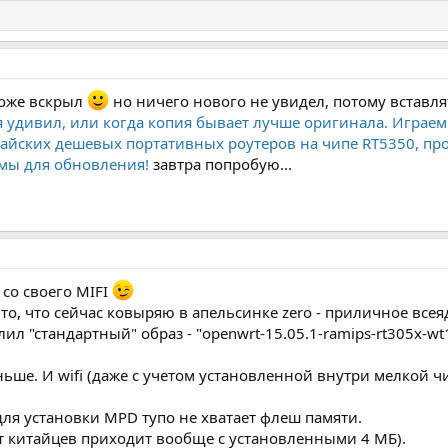
оже вскрыл
но ничего нового не увидел, потому вставлят
удивил, или когда копия бывает лучше оригинала. Играем в х
айских дешевых портативных роутеров на чипе RT5350, про
ммы для обновления!
завтра попробую...
 со своего MIFI
то, что сейчас ковыряю в апельсинке zero - приличное всея
ил "стандартный" образ - "openwrt-15.05.1-ramips-rt305x-wt
ньше. И wifi (даже с учетом установленной внутри мелкой ч
 для установки MPD тупо не хватает флеш памяти.
от китайцев приходит вообще с установленными 4 МБ).