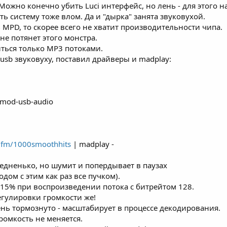
Можно конечно убить Luci интерфейс, но лень - для этого н
ть систему тоже влом. Да и "дырка" занята звуковухой.
 MPD, то скорее всего не хватит производительности чипа.
не потянет этого монстра.
ться только MP3 потоками.
sb звуковуху, поставил драйверы и madplay:
kmod-usb-audio
t.fm/1000smoothhits
| madplay -
редненько, но шумит и попердывает в паузах
дом с этим как раз все пучком).
 15% при воспроизведении потока с битрейтом 128.
регулировки громкости же!
чень тормознуто - масштабирует в процессе декодирования.
ромкость не меняется.