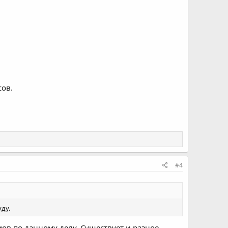
сов.
#4
уду.
мов по данному делу. Существует и разное