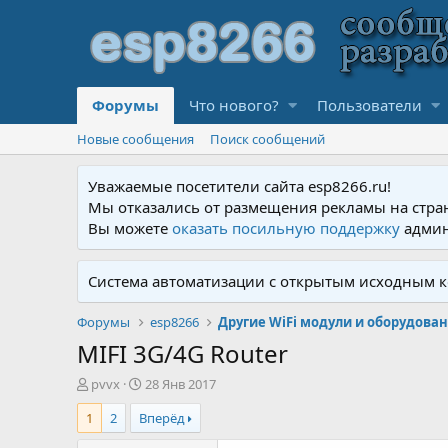
Форумы
Что нового?
Пользователи
Новые сообщения
Поиск сообщений
Уважаемые посетители сайта esp8266.ru!
Мы отказались от размещения рекламы на стра
Вы можете
оказать посильную поддержку
админ
Система автоматизации с открытым исходным к
Форумы
esp8266
Другие WiFi модули и оборудова
MIFI 3G/4G Router
А
Д
pvvx
28 Янв 2017
в
а
1
2
Вперёд
т
т
о
а