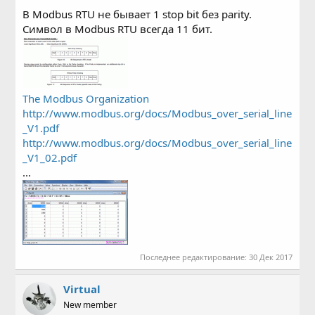
приходят, на Tx тишина. Может есть подводные камни
В Modbus RTU не бывает 1 stop bit без parity.
какие?
Символ в Modbus RTU всегда 11 бит.
В Debug порт выводятся сообщения о пакетах Modbus-
RTU, или еще лучше трафик с UART-а ESP8266?
The Modbus Organization
http://www.modbus.org/docs/Modbus_over_serial_line
_V1.pdf
http://www.modbus.org/docs/Modbus_over_serial_line
_V1_02.pdf
...
Последнее редактирование:
30 Дек 2017
Virtual
New member