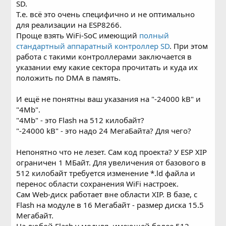
SD.
Т.е. всё это очень специфично и не оптимально
для реализации на ESP8266.
Проще взять WiFi-SoC имеющий
полный
стандартный аппаратный контроллер SD
. При этом
работа с такими контроллерами заключается в
указании ему какие сектора прочитать и куда их
положить по DMA в память.
И ещё не понятны ваш указания на "-24000 kB" и
"4Mb".
"4Mb" - это Flash на 512 килобайт?
"-24000 kB" - это надо 24 МегаБайта? Для чего?
Непонятно что не лезет. Сам код проекта? У ESP XIP
ограничен 1 МБайт. Для увеличения от базового в
512 килобайт требуется изменение *.ld файла и
перенос области сохранения WiFi настроек.
Сам Web-диск работает вне области XIP. В базе, с
Flash на модуле в 16 Мегабайт - размер диска 15.5
Мегабайт.
На любой Flash у модуля, имеющей более 512