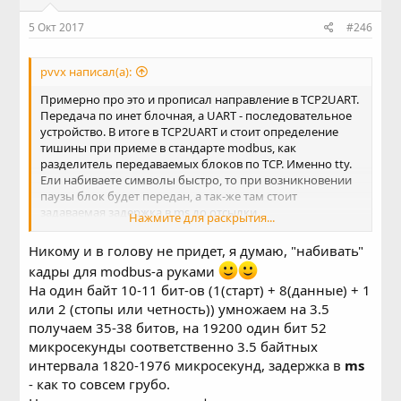
5 Окт 2017
#246
pvvx написал(а):
Примерно про это и прописал направление в TCP2UART.
Передача по инет блочная, а UART - последовательное
устройство. В итоге в TCP2UART и стоит определение
тишины при приеме в стандарте modbus, как
разделитель передаваемых блоков по TCP. Именно tty.
Ели набиваете символы быстро, то при возникновении
паузы блок будет передан, а так-же там стоит
задаваемая задержка в ms до отсылки
Нажмите для раскрытия...
накапливающегося буфера приема, чтобы реакция
передачи не была долгой, если символы разбавлены
Никому и в голову не придет, я думаю, "набивать"
паузами менее 3.5 символов...
кадры для modbus-а руками
На один байт 10-11 бит-ов (1(старт) + 8(данные) + 1
или 2 (стопы или четность)) умножаем на 3.5
получаем 35-38 битов, на 19200 один бит 52
микросекунды соответственно 3.5 байтных
интервала 1820-1976 микросекунд, задержка в
ms
- как то совсем грубо.