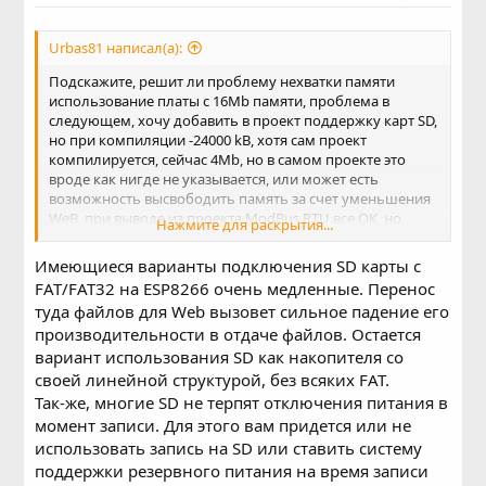
Urbas81 написал(а):
Подскажите, решит ли проблему нехватки памяти
использование платы с 16Mb памяти, проблема в
следующем, хочу добавить в проект поддержку карт SD,
но при компиляции -24000 kB, хотя сам проект
компилируется, сейчас 4Mb, но в самом проекте это
вроде как нигде не указывается, или может есть
возможность высвободить память за счет уменьшения
WeB, при выводе из проекта ModBus RTU все ОК, но
Нажмите для раскрытия...
модбас как раз нужен, есть ли выход?
Имеющиеся варианты подключения SD карты с
FAT/FAT32 на ESP8266 очень медленные. Перенос
туда файлов для Web вызовет сильное падение его
производительности в отдаче файлов. Остается
вариант использования SD как накопителя со
своей линейной структурой, без всяких FAT.
Так-же, многие SD не терпят отключения питания в
момент записи. Для этого вам придется или не
использовать запись на SD или ставить систему
поддержки резервного питания на время записи