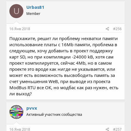
Urbas81
U
Member
16 Янв 2018
#256
Подскажите, решит ли проблему нехватки памяти
использование платы с 16Mb памяти, проблема в
следующем, хочу добавить в проект поддержку
карт SD, но при компиляции -24000 kB, хотя сам
проект компилируется, сейчас 4Mb, но в самом
проекте это вроде как нигде не указывается, или
может есть возможность высвободить память за
счет уменьшения WeB, при выводе из проекта
ModBus RTU все ОК, но модбас как раз нужен, есть
ли выход?
pvvx
Активный участник сообщества
16 Янв 2018
#257