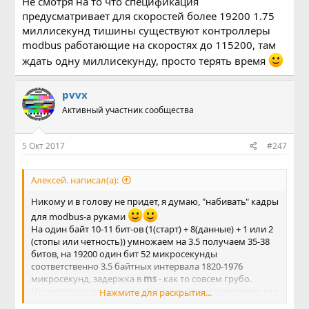
Не смотря на то что спецификация
предусматривает для скоростей более 19200 1.75
миллисекунд тишины существуют контроллеры
modbus работающие на скоростях до 115200, там
ждать одну миллисекунду, просто терять время
pvvx
Активный участник сообщества
5 Окт 2017
#247
Алексей. написал(а):
Никому и в голову не придет, я думаю, "набивать" кадры
для modbus-а руками
На один байт 10-11 бит-ов (1(старт) + 8(данные) + 1 или 2
(стопы или четность)) умножаем на 3.5 получаем 35-38
битов, на 19200 один бит 52 микросекунды
соответственно 3.5 байтных интервала 1820-1976
микросекунд, задержка в
ms
- как то совсем грубо.
Не смотря на то что спецификация предусматривает для
Нажмите для раскрытия...
скоростей более 19200 1.75 миллисекунд тишины