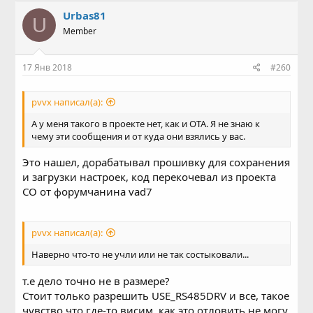
Urbas81
U
Member
17 Янв 2018
#260
pvvx написал(а):
А у меня такого в проекте нет, как и OTA. Я не знаю к
чему эти сообщения и от куда они взялись у вас.
Это нашел, дорабатывал прошивку для сохранения
и загрузки настроек, код перекочевал из проекта
CO от форумчанина vad7
pvvx написал(а):
Наверно что-то не учли или не так состыковали...
т.е дело точно не в размере?
Стоит только разрешить USE_RS485DRV и все, такое
чувство что где-то висим, как это отловить не могу