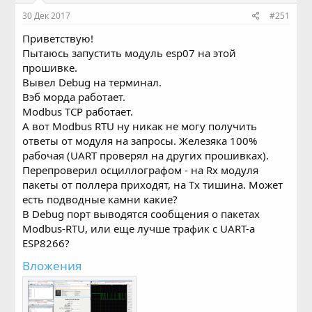
30 Дек 2017
#251
Приветствую!
Пытаюсь запустить модуль esp07 на этой
прошивке.
Вывел Debug на терминал.
Вэб морда работает.
Modbus TCP работает.
А вот Modbus RTU ну никак не могу получить
ответы от модуля на запросы. Железяка 100%
рабочая (UART проверял на других прошивках).
Перепроверил осциллографом - на Rx модуля
пакеты от поллера приходят, на Tx тишина. Может
есть подводные камни какие?
В Debug порт выводятся сообщения о пакетах
Modbus-RTU, или еще лучше трафик с UART-а
ESP8266?
Вложения