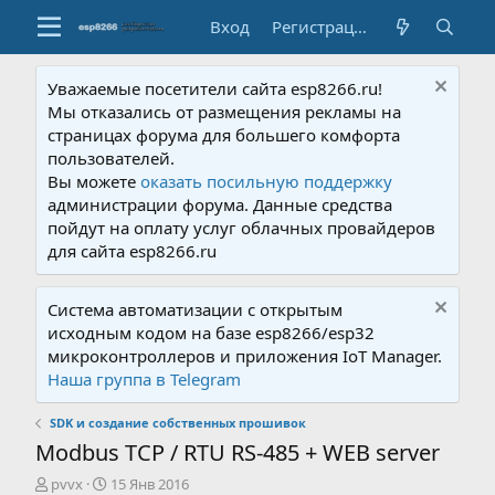
Вход
Регистрация
Уважаемые посетители сайта esp8266.ru!
Мы отказались от размещения рекламы на
страницах форума для большего комфорта
пользователей.
Вы можете
оказать посильную поддержку
администрации форума. Данные средства
пойдут на оплату услуг облачных провайдеров
для сайта esp8266.ru
Система автоматизации с открытым
исходным кодом на базе esp8266/esp32
микроконтроллеров и приложения IoT Manager.
Наша группа в Telegram
SDK и создание собственных прошивок
Modbus TCP / RTU RS-485 + WEB server
А
Д
pvvx
15 Янв 2016