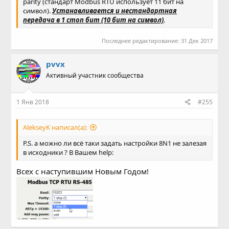
parity (стандарт Modbus RTU использует 11 бит на
символ).
Устанавливается и нестандартная
передача в 1 стоп бит (10 бит на символ)
.
Последнее редактирование:
31 Дек 2017
pvvx
Активный участник сообщества
1 Янв 2018
#255
AlekseyK написал(а):
P.S. а можно ли всё таки задать настройки 8N1 не залезая
в исходники ? В Вашем help:
Всех с наступившим Новым Годом!