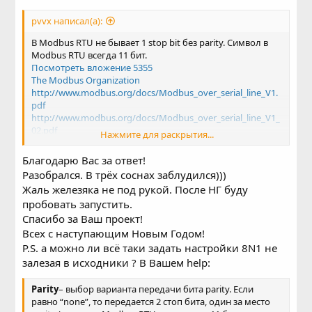
pvvx написал(а):
В Modbus RTU не бывает 1 stop bit без parity. Символ в
Modbus RTU всегда 11 бит.
Посмотреть вложение 5355
The Modbus Organization
http://www.modbus.org/docs/Modbus_over_serial_line_V1.
pdf
http://www.modbus.org/docs/Modbus_over_serial_line_V1_
02.pdf
Нажмите для раскрытия...
...
Посмотреть вложение 5356
Благодарю Вас за ответ!
Разобрался. В трёх соснах заблудился)))
Жаль железяка не под рукой. После НГ буду
пробовать запустить.
Спасибо за Ваш проект!
Всех с наступающим Новым Годом!
P.S. а можно ли всё таки задать настройки 8N1 не
залезая в исходники ? В Вашем help:
Parity
– выбор варианта передачи бита parity. Если
равно “none”, то передается 2 стоп бита, один за место