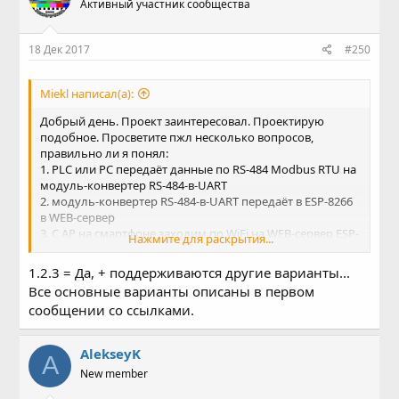
Активный участник сообщества
18 Дек 2017
#250
Miekl написал(а):
Добрый день. Проект заинтересовал. Проектирую
подобное. Просветите пжл несколько вопросов,
правильно ли я понял:
1. PLC или PC передаёт данные по RS-484 Modbus RTU на
модуль-конвертер RS-484-в-UART
2. модуль-конвертер RS-484-в-UART передаёт в ESP-8266
в WEB-сервер
3. С AP на смартфоне заходим по WiFi на WEB-сервер ESP-
Нажмите для раскрытия...
8266 и считываем информацию в память
1.2.3 = Да, + поддерживаются другие варианты...
Все основные варианты описаны в первом
сообщении со ссылками.
AlekseyK
A
New member