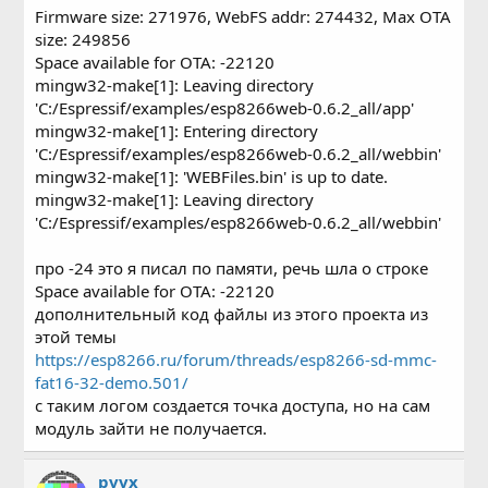
случае, если модуль имеет Flash в 512 килобайт всего.
Firmware size: 271976, WebFS addr: 274432, Max OTA
size: 249856
Space available for OTA: -22120
mingw32-make[1]: Leaving directory
'C:/Espressif/examples/esp8266web-0.6.2_all/app'
mingw32-make[1]: Entering directory
'C:/Espressif/examples/esp8266web-0.6.2_all/webbin'
mingw32-make[1]: 'WEBFiles.bin' is up to date.
mingw32-make[1]: Leaving directory
'C:/Espressif/examples/esp8266web-0.6.2_all/webbin'
про -24 это я писал по памяти, речь шла о строке
Space available for OTA: -22120
дополнительный код файлы из этого проекта из
этой темы
https://esp8266.ru/forum/threads/esp8266-sd-mmc-
fat16-32-demo.501/
c таким логом создается точка доступа, но на сам
модуль зайти не получается.
pvvx