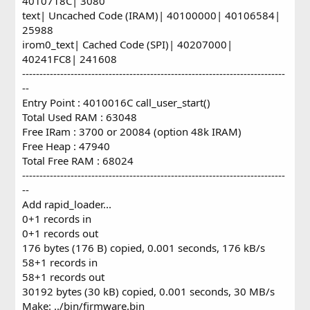
4010718C| 3080
килобайт. У вас такой длинный дополнительный код -
text| Uncached Code (IRAM)| 40100000| 40106584|
имеет размер больше SDK + Web?
25988
Вот данные при сборке базового проекта:
irom0_text| Cached Code (SPI)| 40207000|
40241FC8| 241608
Код:
----------------------------------------------------------------------------
-------------------------------------------------
--
   Section|                   Description| Start 
Entry Point : 4010016C call_user_start()
-------------------------------------------------
Total Used RAM : 63048
      data|        Initialized Data (RAM)|    3FF
Free IRam : 3700 or 20084 (option 48k IRAM)
    rodata|           ReadOnly Data (RAM)|    3FF
       bss|      Uninitialized Data (RAM)|    3FF
Free Heap : 47940
      lit4|     Uninitialized Data (IRAM)|    401
Total Free RAM : 68024
      text|          Uncached Code (IRAM)|    401
----------------------------------------------------------------------------
irom0_text|             Cached Code (SPI)|    402
--
------------------------------------------------
Add rapid_loader...
0+1 records in
В irom0_text области с 0x40207000 размером в 0x72000
0+1 records out
байт использовано всего 233691 байт.
176 bytes (176 B) copied, 0.001 seconds, 176 kB/s
Остаток -> 233253 байт для вашего кода, при условии,
что web-диск записывается за областью первых 512
58+1 records in
килобайт Flash ( т.е. это автоматически почти на всех
58+1 records out
модулях с Flash более 512 килобайт). Незанятая область
30192 bytes (30 kB) copied, 0.001 seconds, 30 MB/s
в irom0_text используется для Web-диска только в
Make: ../bin/firmware.bin