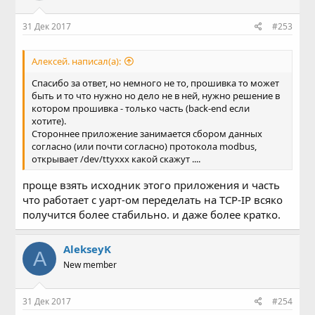
31 Дек 2017
#253
Алексей. написал(а):
Спасибо за ответ, но немного не то, прошивка то может
быть и то что нужно но дело не в ней, нужно решение в
котором прошивка - только часть (back-end если
хотите).
Стороннее приложение занимается сбором данных
согласно (или почти согласно) протокола modbus,
открывает /dev/ttyxxx какой скажут ....
проще взять исходник этого приложения и часть
что работает с уарт-ом переделать на TCP-IP всяко
получится более стабильно. и даже более кратко.
AlekseyK
A
New member
31 Дек 2017
#254