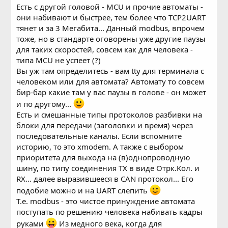
существуют контроллеры modbus работающие на
Есть с другой головой - MCU и прочие автоматы -
скоростях до 115200, там ждать одну миллисекунду,
они набивают и быстрее, тем более что TCP2UART
просто терять время
тянет и за 3 Мегабита... Данный modbus, впрочем
тоже, но в стандарте оговорены уже другие паузы
для таких скоростей, совсем как для человека -
типа MCU не успеет (?)
Вы уж там определитесь - вам tty для терминала с
человеком или для автомата? Автомату то совсем
бир-бар какие там у вас паузы в голове - он может
и по другому...
Есть и смешанные типы протоколов разбивки на
блоки для передачи (заголовки и время) через
последовательные каналы. Если вспомните
историю, то это xmodem. А также с выбором
приоритета для выхода на (в)однопроводную
шину, по типу соединения TX в виде Oтрк.Kол. и
RX... далее выразившееся в CAN протокол... Его
подобие можно и на UART слепить
Т.е. modbus - это чистое принуждение автомата
поступать по решению человека набивать кадры
руками
Из медного века, когда для