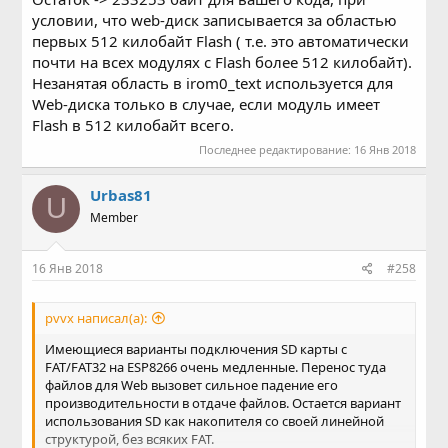
условии, что web-диск записывается за областью
первых 512 килобайт Flash ( т.е. это автоматически
почти на всех модулях с Flash более 512 килобайт).
Незанятая область в irom0_text используется для
Web-диска только в случае, если модуль имеет
Flash в 512 килобайт всего.
Последнее редактирование:
16 Янв 2018
Urbas81
U
Member
16 Янв 2018
#258
pvvx написал(а):
Имеющиеся варианты подключения SD карты с
FAT/FAT32 на ESP8266 очень медленные. Перенос туда
файлов для Web вызовет сильное падение его
производительности в отдаче файлов. Остается вариант
использования SD как накопителя со своей линейной
структурой, без всяких FAT.