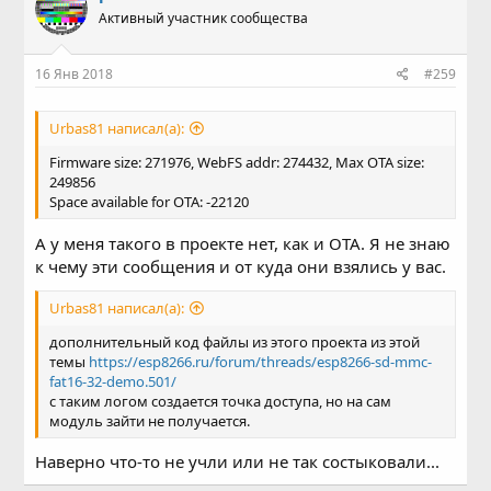
Активный участник сообщества
16 Янв 2018
#259
Urbas81 написал(а):
Firmware size: 271976, WebFS addr: 274432, Max OTA size:
249856
Space available for OTA: -22120
А у меня такого в проекте нет, как и OTA. Я не знаю
к чему эти сообщения и от куда они взялись у вас.
Urbas81 написал(а):
дополнительный код файлы из этого проекта из этой
темы
https://esp8266.ru/forum/threads/esp8266-sd-mmc-
fat16-32-demo.501/
c таким логом создается точка доступа, но на сам
модуль зайти не получается.
Наверно что-то не учли или не так состыковали...