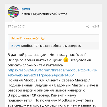
в
а
т
т
pvvx
о
а
Активный участник сообщества
р
н
т
а
е
ч
27 Сен 2017
#241
м
а
ы
л
а
Urbas81 написал(а):
@pvvx
Modbus TCP может работать мастером?
В данной реализации - Нет, но... у нас "мост" -
Bridge со всеми вытекающими
Все условия
описать сложно - там пытались
https://esp8266.ru/forum/threads/modbus-tcp-rtu-rs-
485-web-server.911/page-2#post-14051
Понятия Modbus TCP Клиент / Сервер Мастер /
Подчиненный Ведущий / Ведомый Master / Slave в
базовой версии описания имеют инверсию...
В прошивке
TCP сервер
. Клиент к нему
подключается. По понятиям Modbus может быть
всё сверху наголову, смотря кого и чем называть: