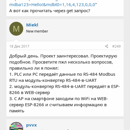
mdba123=Hello!&mdbt0=1,16,4,123,0,0,0
"
А вот как прочитать через get запрос?
Miekl
M
New member
18 Дек 2017
#249
Добрый день. Проект заинтересовал. Проектирую
подобное. Просветите пжл несколько вопросов,
правильно ли я понял:
1. PLC или PC передаёт данные по RS-484 Modbus
RTU на модуль-конвертер RS-484-в-UART
2. модуль-конвертер RS-484-в-UART передаёт в ESP-
8266 в WEB-сервер
3. С AP на смартфоне заходим по WiFi на WEB-
сервер ESP-8266 и считываем информацию в
память
pvvx