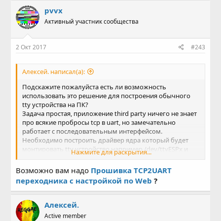
pvvx
Активный участник сообщества
2 Окт 2017
#243
Алексей. написал(а):
Подскажите пожалуйста есть ли возможность
использовать это решение для построения обычного
tty устройства на ПК?
Задача простая, приложение third party ничего не знает
про всякие пробросы tcp в uart, но замечательно
работает с последовательным интерфейсом.
Необходимо построить драйвер ядра который будет
монтировать tty устройство например /dev/ttyESPx и
Нажмите для раскрытия...
через него взаимодействовать с преобразователем tcp-
uart.
Возможно вам надо
Прошивка TCP2UART
переходника с настройкой по Web
?
Алексей.
Active member