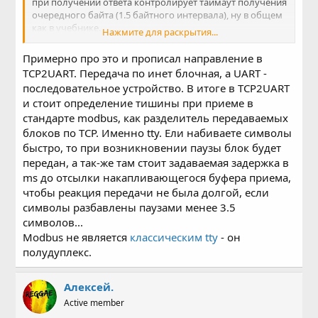
при получении ответа контролирует таймаут получения
очередного байта (1.5 байтного интервала), ну в общем
как в учебнике.
Нажмите для раскрытия...
Так вот хотелось получить код, установив который на
ПК я бы получил tty устройство (пусть виртуальное).
Примерно про это и прописал направление в
TCP2UART. Передача по инет блочная, а UART -
последовательное устройство. В итоге в TCP2UART
и стоит определение тишины при приеме в
стандарте modbus, как разделитель передаваемых
блоков по TCP. Именно tty. Ели набиваете символы
быстро, то при возникновении паузы блок будет
передан, а так-же там стоит задаваемая задержка в
ms до отсылки накапливающегося буфера приема,
чтобы реакция передачи не была долгой, если
символы разбавлены паузами менее 3.5
символов...
Modbus не является
классическим tty
- он
полудуплекс.
Алексей.
Active member