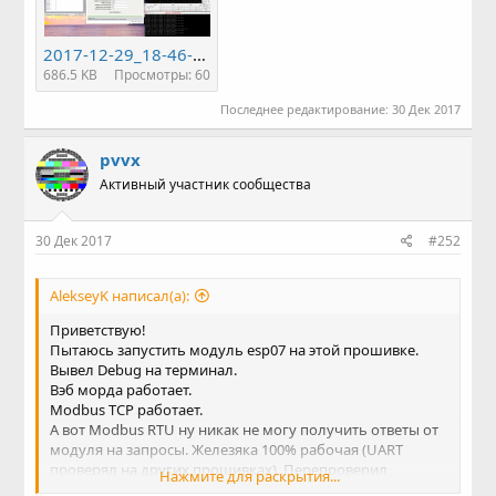
2017-12-29_18-46-35 (2) (2).png
686.5 KB
Просмотры: 60
Последнее редактирование:
30 Дек 2017
pvvx
Активный участник сообщества
30 Дек 2017
#252
AlekseyK написал(а):
Приветствую!
Пытаюсь запустить модуль esp07 на этой прошивке.
Вывел Debug на терминал.
Вэб морда работает.
Modbus TCP работает.
А вот Modbus RTU ну никак не могу получить ответы от
модуля на запросы. Железяка 100% рабочая (UART
проверял на других прошивках). Перепроверил
Нажмите для раскрытия...
осциллографом - на Rx модуля пакеты от поллера