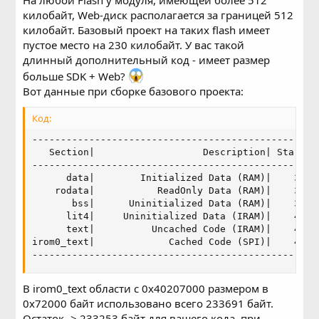
килобайт, Web-диск располагается за границей 512
килобайт. Базовый проект на таких flash имеет
пустое место на 230 килобайт. У вас такой
длинный дополнительный код - имеет размер
больше SDK + Web?
Вот данные при сборке базового проекта:
Код:
--------------------------------------------------
   Section|                   Description| Start (
--------------------------------------------------
      data|        Initialized Data (RAM)|    3FFE
    rodata|           ReadOnly Data (RAM)|    3FFE
       bss|      Uninitialized Data (RAM)|    3FFE
      lit4|     Uninitialized Data (IRAM)|    4010
      text|          Uncached Code (IRAM)|    4010
irom0_text|             Cached Code (SPI)|    4020
--------------------------------------------------
В irom0_text области с 0x40207000 размером в
0x72000 байт использовано всего 233691 байт.
Остаток -> 233253 байт для вашего кода, при