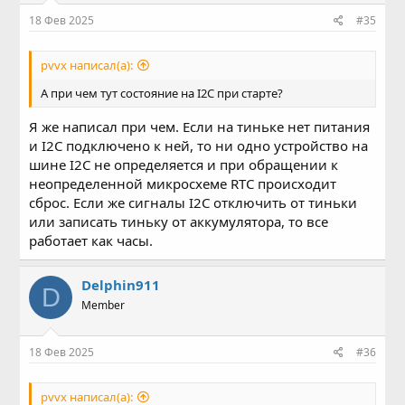
18 Фев 2025
#35
pvvx написал(а):
А при чем тут состояние на I2C при старте?
Я же написал при чем. Если на тиньке нет питания
и I2C подключено к ней, то ни одно устройство на
шине I2C не определяется и при обращении к
неопределенной микросхеме RTC происходит
сброс. Если же сигналы I2C отключить от тиньки
или записать тиньку от аккумулятора, то все
работает как часы.
Delphin911
D
Member
18 Фев 2025
#36
pvvx написал(а):