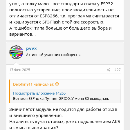
утюг, а толку мало - все стандарты связи у ESP32
полностью устаревшие, производительность не
отличается от ESP8266, т.к. программа считывается
и кэшируется с SPI-Flash с той-же скоростью.
А "ошибок" типа больше от большего выбора и
вариантов...
pvvx
Активный участник сообщества
17 Фев 2025
#27
Delphin911 написал(а):
Посмотреть вложение 14265
Вот моя ESP-шка. Тут нет GPIO0. У меня 30-выводная.
Значит этот модуль не годится для работы от 3.3В
и внешнего управления.
На али есть куча готовых, уже с подключением АКБ
и смысл выеживаться?