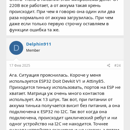
220В все работает, а от аккума такая хрень
происходит. При чем я говорю она один или два
раза нормально от аккума загрузилась. При чем
даже если только первую строчку оставляем в
функции ошибка та же.
Delphin911
D
Member
17 Фев 2025
#24
Ага. Ситуация прояснилась. Короче у меня
используется ESP32 Doit Devkit V1 и Attiny85.
Приходится тиньку использовать, портов на ESP не
хватает. Матрица уж очень много контактов
использует. Аж 13 штук. Так вот, при питании от
аккума тинька получается висит без питания, а она
подключена к ESP32 по I2C. Так вот когда она
подключена, происходит циклический ребут и ни
одног устройство на I2C не находится. Точнее
сначала устройства сканирую и не нахожу, а потом