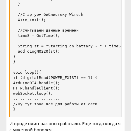
  }

  //Стартуем библиотеку Wire.h

  Wire_init();

  //Считываем данные времени

  timeS = GetTime();

  String st = "Starting on battary - " + timeS;

  addToLogNO220(st);

}

}

void loop(){

if (digitalRead(POWER_EXIST) == 1) {

ArduinoOTA.handle();

HTTP.handleClient(); 

webSocket.loop();

....................

//Ну тут тоже всё для работы от сети

}
И вроде один раз оно сработало. Еще тогда когда я
с макеткой боролся.