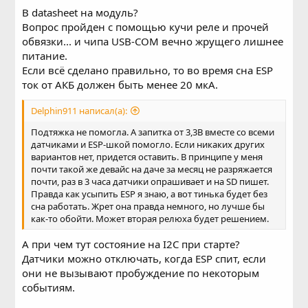
В datasheet на модуль?
Вопрос пройден с помощью кучи реле и прочей
обвязки... и чипа USB-COM вечно жрущего лишнее
питание.
Если всё сделано правильно, то во время сна ESP
ток от АКБ должен быть менее 20 мкА.
Delphin911 написал(а):
Подтяжка не помогла. А запитка от 3,3В вместе со всеми
датчиками и ESP-шкой помогло. Если никаких других
вариантов нет, придется оставить. В принципе у меня
почти такой же девайс на даче за месяц не разряжается
почти, раз в 3 часа датчики опрашивает и на SD пишет.
Правда как усыпить ESP я знаю, а вот тинька будет без
сна работать. Жрет она правда немного, но лучше бы
как-то обойти. Может вторая релюха будет решением.
А при чем тут состояние на I2C при старте?
Датчики можно отключать, когда ESP спит, если
они не вызывают пробуждение по некоторым
событиям.