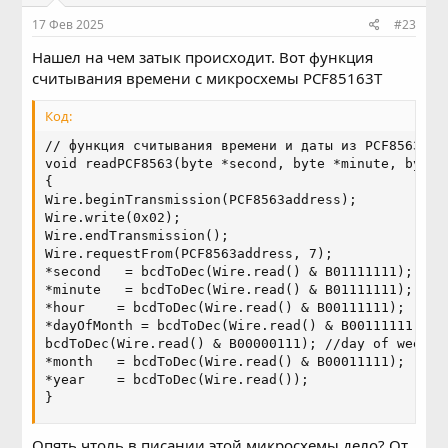
17 Фев 2025
#23
ELF file SHA256: 41fdd2978
Нашел на чем затык происходит. Вот функция
считывания времени с микросхемы PCF85163T
Код:
// функция считывания времени и даты из PCF8563

void readPCF8563(byte *second, byte *minute, byte 
{

Wire.beginTransmission(PCF8563address);

Wire.write(0x02);

Wire.endTransmission();

Wire.requestFrom(PCF8563address, 7);

*second   = bcdToDec(Wire.read() & B01111111); // 
*minute   = bcdToDec(Wire.read() & B01111111);

*hour    = bcdToDec(Wire.read() & B00111111);

*dayOfMonth = bcdToDec(Wire.read() & B00111111);

bcdToDec(Wire.read() & B00000111); //day of week

*month   = bcdToDec(Wire.read() & B00011111);

*year    = bcdToDec(Wire.read());

}
Опять чтоль в писании этой микросхемы дело? От