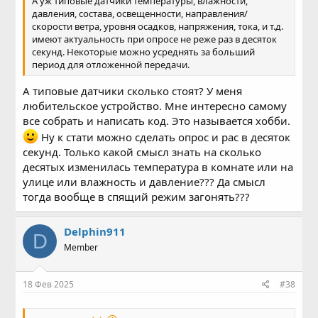
А уж типовые датчики температуры, влажности,
давления, состава, освещенности, направления/
скорости ветра, уровня осадков, напряжения, тока, и т.д.
имеют актуальность при опросе не реже раз в десяток
секунд. Некоторые можно усреднять за больший
период для отложенной передачи.
А типовые датчики сколько стоят? У меня
любительское устройство. Мне интересно самому
все собрать и написать код. Это называется хобби.
Ну к стати можно сделать опрос и рас в десяток
секунд. Только какой смысл знать на сколько
десятых изменилась температура в комнате или на
улице или влажность и давление??? Да смысл
тогда вообще в спящий режим загонять???
Delphin911
D
Member
18 Фев 2025
#38