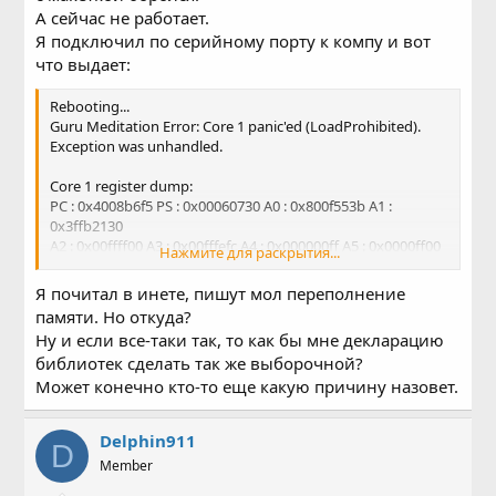
А сейчас не работает.
Я подключил по серийному порту к компу и вот
что выдает:
Rebooting...
Guru Meditation Error: Core 1 panic'ed (LoadProhibited).
Exception was unhandled.
Core 1 register dump:
PC : 0x4008b6f5 PS : 0x00060730 A0 : 0x800f553b A1 :
0x3ffb2130
A2 : 0x00ffff00 A3 : 0x00fffefc A4 : 0x000000ff A5 : 0x0000ff00
Нажмите для раскрытия...
A6 : 0x00ff0000 A7 : 0xff000000 A8 : 0x00000000 A9 :
0x3ffb2100
Я почитал в инете, пишут мол переполнение
A10 : 0x3ffc4086 A11 : 0x0000000e A12 : 0x0000000f A13 :
памяти. Но откуда?
0x00000001
Ну и если все-таки так, то как бы мне декларацию
A14 : 0x00000000 A15 : 0x3ffc4078 SAR : 0x00000008
библиотек сделать так же выборочной?
EXCCAUSE: 0x0000001c
EXCVADDR: 0x00ffff00 LBEG : 0x4008b6f5 LEND : 0x4008b705
Может конечно кто-то еще какую причину назовет.
LCOUNT : 0xffffffff
Delphin911
Backtrace: 0x4008b6f2:0x3ffb2130 0x400f5538:0x3ffb2140
D
0x400d9df5:0x3ffb2160 0x400da5ed:0x3ffb2200
Member
0x400f9b87:0x3ffb2270 0x4008f0b6:0x3ffb2290