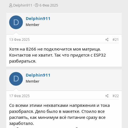
А
Д
Delphin911
6 Фев 2025
в
а
т
т
Delphin911
D
о
а
Member
р
н
т
а
е
ч
13 Фев 2025
#21
м
а
ы
л
Хотя на 8266 не подключится моя матрица.
а
Контактов не хватит. Так что придется с ESP32
разбираться.
Delphin911
D
Member
17 Фев 2025
#22
Со всеми этими нехватками напряжения и тока
разобрался. Дело было в макетке. Стоило все
распаять, как минимум всё питание сразу все
заработало.