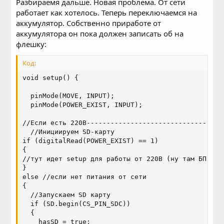
Разбираемя дальше. Новая проблема. От сети
работает как хотелось. Теперь переключаемся на
аккумулятор. Собственно приработе от
аккумулятора он пока должен записать об на
флешку:
Код:
void setup() {

  pinMode(MOVE, INPUT);

  pinMode(POWER_EXIST, INPUT);

//Если есть 220В----------------------------------
  //Инициируем SD-карту

if (digitalRead(POWER_EXIST) == 1)

{

//тут идет setup для работы от 220В (ну там БП само
}

else //если нет питания от сети

{

  //Запускаем SD карту

  if (SD.begin(CS_PIN_SDC))

  {

    hasSD = true;
