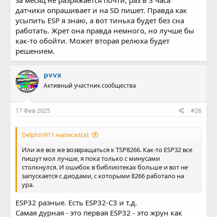
за месяц не разряжается почти, раз в 3 часа
датчики опрашивает и на SD пишет. Правда как
усыпить ESP я знаю, а вот тинька будет без сна
работать. Жрет она правда немного, но лучше бы
как-то обойти. Может вторая релюха будет
решением.
pvvx
Активный участник сообщества
17 Фев 2025
#26
Delphin911 написал(а):
Или же все же возвращаться к TSP8266. Как-то ESP32 все
пишут мол лучше, я пока только с минусами
столкнулся. И ошибок в библиотеках больше и вот не
запускается с диодами, с которыми 8266 работало на
ура.
ESP32 разные. Есть ESP32-C3 и т.д.
Самая дурная - это первая ESP32 - это жрун как