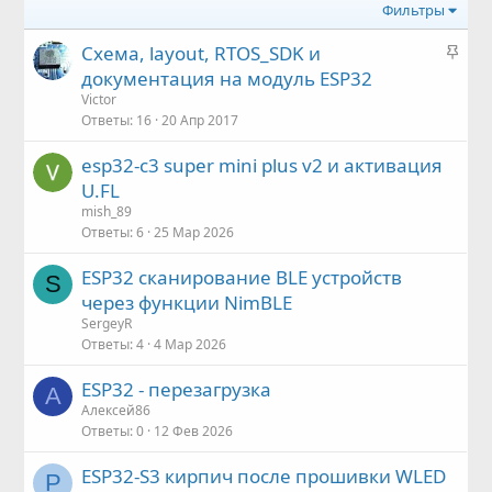
Фильтры
З
Схема, layout, RTOS_SDK и
а
документация на модуль ESP32
к
Victor
р
Ответы
16
20 Апр 2017
е
esp32-c3 super mini plus v2 и активация
п
U.FL
л
е
mish_89
Ответы
6
25 Мар 2026
н
о
ESP32 сканирование BLE устройств
S
через функции NimBLE
SergeyR
Ответы
4
4 Мар 2026
ESP32 - перезагрузка
А
Алексей86
Ответы
0
12 Фев 2026
ESP32-S3 кирпич после прошивки WLED
P