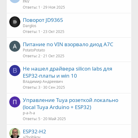
PAV
Ответы
1
29 Ноя 2025
Поворот JD9365
Darglos
Ответы
1
23 Окт 2025
Питание по VIN взорвало диод A7C
PotatoPotato
Ответы
2
21 Окт 2025
Не нашел драйвера silicon labs для
В
ESP32-платы и win 10
Владимир Андреевич
Ответы
3
30 Сен 2025
Управление Tuya розеткой локально
(local Tuya Arduino + ESP32)
p-a-h-a
Ответы
5
20 Май 2025
ESP32-H2
aZholtikov