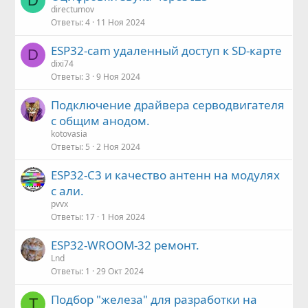
D
directumov
Ответы
4
11 Ноя 2024
ESP32-cam удаленный доступ к SD-карте
D
dixi74
Ответы
3
9 Ноя 2024
Подключение драйвера серводвигателя
с общим анодом.
kotovasia
Ответы
5
2 Ноя 2024
ESP32-C3 и качество антенн на модулях
с али.
pvvx
Ответы
17
1 Ноя 2024
ESP32-WROOM-32 ремонт.
Lnd
Ответы
1
29 Окт 2024
Подбор "железа" для разработки на
T