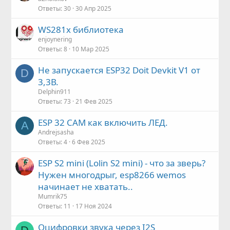
Ответы
30
30 Апр 2025
WS281x библиотека
enjoynering
Ответы
8
10 Мар 2025
Не запускается ESP32 Doit Devkit V1 от
D
3,3В.
Delphin911
Ответы
73
21 Фев 2025
ESP 32 CAM как включить ЛЕД.
A
Andrejsasha
Ответы
4
6 Фев 2025
ESP S2 mini (Lolin S2 mini) - что за зверь?
Нужен многодрыг, esp8266 wemos
начинает не хватать..
Mumrik75
Ответы
11
17 Ноя 2024
Оцифровки звука через I2S