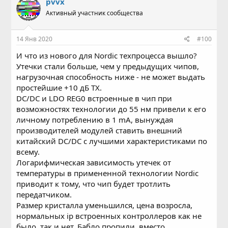
pvvx
Активный участник сообщества
14 Янв 2020
#100
И что из нового для Nordic техпроцесса вышло?
Утечки стали больше, чем у предыдущих чипов,
нагрузочная способность ниже - не может выдать
простейшие +10 дБ TX.
DC/DC и LDO REG0 встроенные в чип при
возможностях технологии до 55 нм привели к его
личному потреблению в 1 mA, вынуждая
производителей модулей ставить внешний
китайский DC/DC с лучшими характеристиками по
всему.
Логарифмическая зависимость утечек от
температуры в примененной технологии Nordic
приводит к тому, что чип будет тротлить
передатчиком.
Размер кристалла уменьшился, цена возросла,
нормальных ip встроенных контроллеров как не
было, так и нет. Бабло пропили, вместо