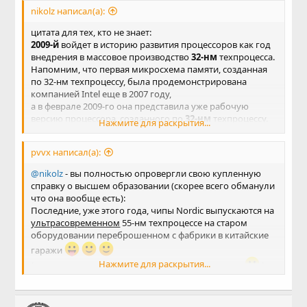
nikolz написал(а):
цитата для тех, кто не знает:
2009-й
войдет в историю развития процессоров как год
внедрения в массовое производство
32-нм
техпроцесса.
Напомним, что первая микросхема памяти, созданная
по 32-нм техпроцессу, была продемонстрирована
компанией Intel еще в 2007 году,
а в феврале 2009-го она представила уже рабочую
версию процессора, созданного по
32-нм
техпроцессу.
Нажмите для раскрытия...
Поэтому уже сейчас можно утверждать, что ввод в
массовое производство
32-нм техпроцесса состоится
pvvx написал(а):
по плану и в конце 2009 года мы увидим серийные
32-нм процессоры
@nikolz
- вы полностью опровергли свою купленную
------------------
справку о высшем образовании (скорее всего обманули
Прошло 10 лет, и pvvx обнаружил у китайцев 50 нм
что она вообще есть):
технологию.
Последние, уже этого года, чипы Nordic выпускаются на
ультрасовременном
55-нм техпроцессе на старом
оборудовании переброшенном с фабрики в китайские
гаражи
Нажмите для раскрытия...
(перевод рекламы от Nordic, цифры не попутаны
)