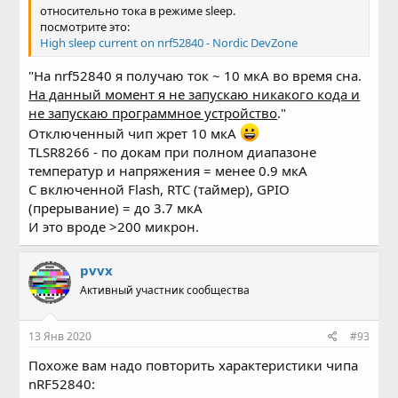
относительно тока в режиме sleep.
посмотрите это:
High sleep current on nrf52840 - Nordic DevZone
"На nrf52840 я получаю ток ~ 10 мкА во время сна.
На данный момент я не запускаю никакого кода и
не запускаю программное устройство
."
Отключенный чип жрет 10 мкА
TLSR8266 - по докам при полном диапазоне
температур и напряжения = менее 0.9 мкА
С включенной Flash, RTC (таймер), GPIO
(прерывание) = до 3.7 мкА
И это вроде >200 микрон.
pvvx
Активный участник сообщества
13 Янв 2020
#93
Похоже вам надо повторить характеристики чипа
nRF52840: