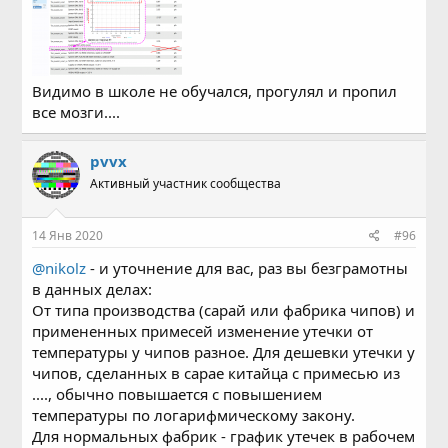
sleep с учетом предоставляемого ПО к чипу = 300 мс с
потреблением более 5 мА.
Графики и замеры представлены ранее.
Видимо в школе не обучался, прогулял и пропил
все мозги....
pvvx
Активный участник сообщества
14 Янв 2020
#96
@nikolz
- и уточнение для вас, раз вы безграмотны
в данных делах:
От типа производства (сарай или фабрика чипов) и
примененных примесей изменение утечки от
температуры у чипов разное. Для дешевки утечки у
чипов, сделанных в сарае китайца с примесью из
...., обычно повышается с повышением
температуры по логарифмическому закону.
Для нормальных фабрик - график утечек в рабочем