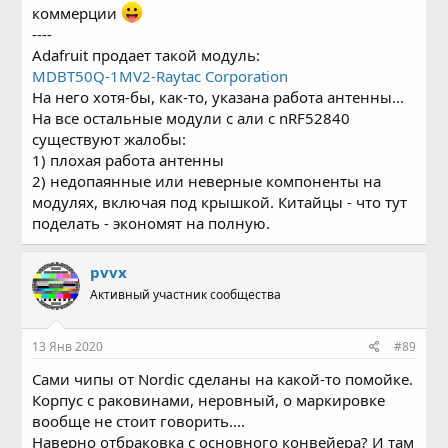
коммерции
----
Adafruit продает такой модуль:
MDBT50Q-1MV2-Raytac Corporation
На него хотя-бы, как-то, указана работа антенны...
На все остальные модули с али с nRF52840
существуют жалобы:
1) плохая работа антенны
2) недопаянные или неверные компоненты на
модулях, включая под крышкой. Китайцы - что тут
поделать - экономят на полную.
pvvx
Активный участник сообщества
13 Янв 2020
#89
Сами чипы от Nordic сделаны на какой-то помойке.
Корпус с раковинами, неровный, о маркировке
вообще не стоит говорить....
Наверно отбраковка с основного конвейера? И там