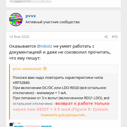
pvvx
Активный участник сообщества
14 Янв 2020
#95
Оказывается
@nikolz
не умеет работать с
документацией и даже не соизволил прочитать,
что ему пишут:
pvvx написал(а):
Похоже вам надо повторить характеристики чипа
nRF52840:
При включении DC/DC или LDO REG0 (всё остальное
отключено) - минимум = 1 мА.
При питании от 3-х вольт (включенном REG1 LDO), всё
возврат к работе только
остальное отключено -
через пин RESET = 3.5 мкА (Figure 9: System
OFF, no RAM retention, wake on reset (typical
Нажмите для раскрытия...
values) в nRF52840_PS_v1.1.pdf).
Время выхода из этого и аналогичных режимов deep-