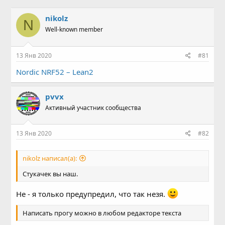
в
а
т
т
nikolz
N
о
а
Well-known member
р
н
т
а
е
ч
13 Янв 2020
#81
м
а
ы
л
Nordic NRF52 – Lean2
а
pvvx
Активный участник сообщества
13 Янв 2020
#82
nikolz написал(а):
Стукачек вы наш.
Не - я только предупредил, что так незя.
Написать прогу можно в любом редакторе текста