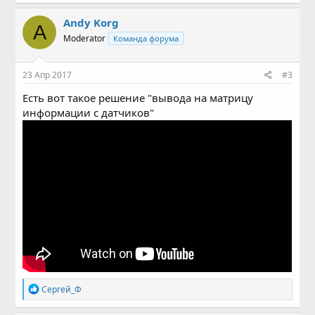
Andy Korg
A
Moderator
Команда форума
23 Апр 2017
#3
Есть вот такое решение "вывода на матрицу
информации с датчиков"
Р
Сергей_Ф
е
а