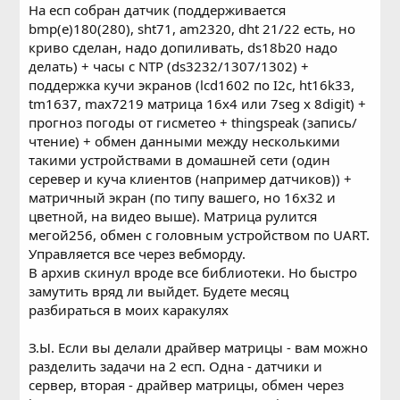
На есп собран датчик (поддерживается
bmp(e)180(280), sht71, am2320, dht 21/22 есть, но
криво сделан, надо допиливать, ds18b20 надо
делать) + часы с NTP (ds3232/1307/1302) +
поддержка кучи экранов (lcd1602 по I2c, ht16k33,
tm1637, max7219 матрица 16х4 или 7seg x 8digit) +
прогноз погоды от гисметео + thingspeak (запись/
чтение) + обмен данными между несколькими
такими устройствами в домашней сети (один
серевер и куча клиентов (например датчиков)) +
матричный экран (по типу вашего, но 16х32 и
цветной, на видео выше). Матрица рулится
мегой256, обмен с головным устройством по UART.
Управляется все через вебморду.
В архив скинул вроде все библиотеки. Но быстро
замутить вряд ли выйдет. Будете месяц
разбираться в моих каракулях
З.Ы. Если вы делали драйвер матрицы - вам можно
разделить задачи на 2 есп. Одна - датчики и
сервер, вторая - драйвер матрицы, обмен через