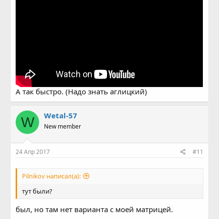
А так быстро. (Надо знать аглицкий)
Wetal-57
W
New member
24 Апр 2017
#11
Pilnikov написал(а):
тут были?
был, но там нет варианта с моей матрицей.