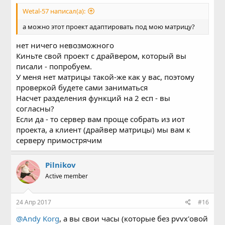
Wetal-57 написал(а):
а можно этот проект адаптировать под мою матрицу?
нет ничего невозможного
Киньте свой проект с драйвером, который вы
писали - попробуем.
У меня нет матрицы такой-же как у вас, поэтому
проверкой будете сами заниматься
Насчет разделения функций на 2 есп - вы
согласны?
Если да - то сервер вам проще собрать из иот
проекта, а клиент (драйвер матрицы) мы вам к
серверу примострячим
Pilnikov
Active member
24 Апр 2017
#16
@Andy Korg
, а вы свои часы (которые без pvvx'овой