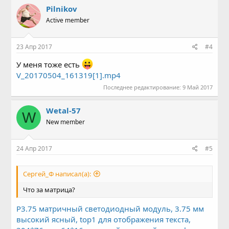
к
Pilnikov
ц
Active member
и
и
:
23 Апр 2017
#4
У меня тоже есть
V_20170504_161319[1].mp4
Последнее редактирование:
9 Май 2017
Wetal-57
W
New member
24 Апр 2017
#5
Сергей_Ф написал(а):
Что за матрица?
P3.75 матричный светодиодный модуль, 3.75 мм
высокий ясный, top1 для отображения текста,