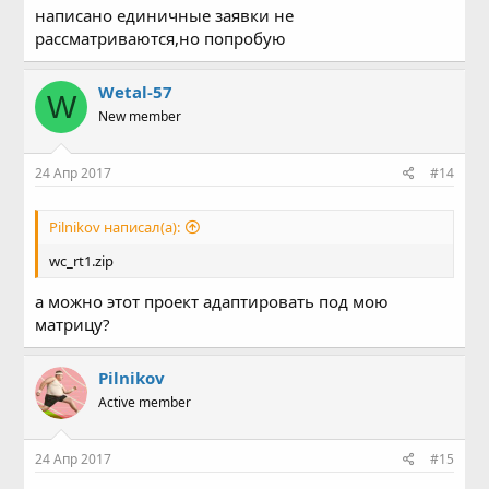
написано единичные заявки не
рассматриваются,но попробую
Wetal-57
W
New member
24 Апр 2017
#14
Pilnikov написал(а):
wc_rt1.zip
а можно этот проект адаптировать под мою
матрицу?
Pilnikov
Active member
24 Апр 2017
#15