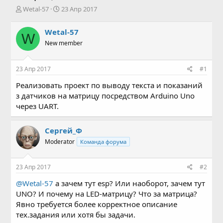
А
Д
Wetal-57
23 Апр 2017
в
а
т
т
Wetal-57
W
о
а
New member
р
н
т
а
е
ч
23 Апр 2017
#1
м
а
ы
л
Реализовать проект по выводу текста и показаний
а
з датчиков на матрицу посредством Arduino Uno
через UART.
Сергей_Ф
Moderator
Команда форума
23 Апр 2017
#2
@Wetal-57
а зачем тут esp? Или наоборот, зачем тут
UNO? И почему на LED-матрицу? Что за матрица?
Явно требуется более корректное описание
тех.задания или хотя бы задачи.