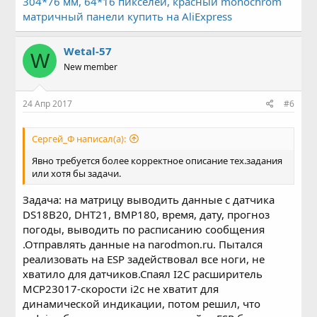
304*76 мм, 64*16 пикселей, красный monochrom
матричный панели купить на AliExpress
Wetal-57
W
New member
24 Апр 2017
#6
Сергей_Ф написал(а):
Явно требуется более корректное описание тех.задания
или хотя бы задачи.
Задача: на матрицу выводить данные с датчика
DS18B20, DHT21, BMP180, время, дату, прогноз
погоды, выводить по расписанию сообщения
.Отправлять данные на narodmon.ru. Пытался
реализовать на ESP задействовал все ноги, не
хватило для датчиков.Спаял I2C расширитель
MCP23017-скорости i2c не хватит для
динамической индикации, потом решил, что