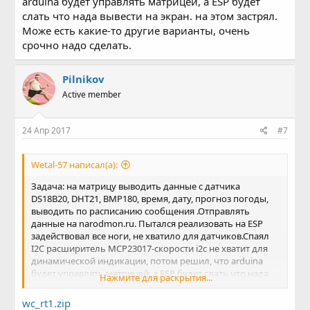
arduina будет управлять матрицей, а ESP будет
слать что нада вывести на экран. на этом застрял.
Може есть какие-то другие варианты, очень
срочно надо сделать.
Pilnikov
Active member
24 Апр 2017
#7
Wetal-57 написал(а):
Задача: на матрицу выводить данные с датчика
DS18B20, DHT21, BMP180, время, дату, прогноз погоды,
выводить по расписанию сообщения .Отправлять
данные на narodmon.ru. Пытался реализовать на ESP
задействовал все ноги, не хватило для датчиков.Спаял
I2C расширитель MCP23017-скорости i2c не хватит для
динамической индикации, потом решил, что arduina
будет управлять матрицей, а ESP будет слать что нада
Нажмите для раскрытия...
вывести на экран. на этом застрял. Може есть какие-то
другие варианты, очень срочно надо сделать.
wc_rt1.zip