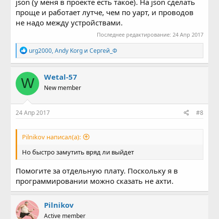
json (у меня в проекте есть такое). На json сделать
проще и работает лутче, чем по уарт, и проводов
не надо между устройствами.
Последнее редактирование:
24 Апр 2017
Р
urg2000
,
Andy Korg
и
Сергей_Ф
е
а
к
Wetal-57
W
ц
New member
и
и
:
24 Апр 2017
#8
Pilnikov написал(а):
Но быстро замутить вряд ли выйдет
Помогите за отдельную плату. Поскольку я в
программировании можно сказать не ахти.
Pilnikov
Active member