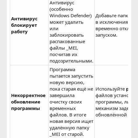
Антивирус
(особенно
Windows Defender)
Добавьте папку с
Антивирус
может удалить
в исключения ант
блокирует
или
временно отключи
работу
заблокировать
запуском.
распакованные
файлы _MEI,
посчитав их
подозрительными.
Программа
пытается запустить
новую версию,
пока старая ещё не
Используйте
разн
Некорректное
завершила
файлов установщи
обновление
очистку своих
программы, либо 
программы
временных
механизм задержк
файлов. В итоге
обновлённой верс
новая версия ищет
удалённую папку
_MEI от старой.