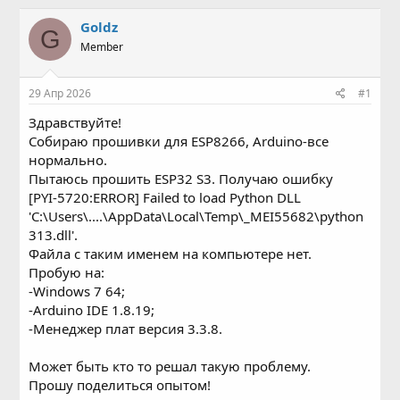
в
а
т
т
Goldz
G
о
а
Member
р
н
т
а
е
ч
29 Апр 2026
#1
м
а
ы
л
Здравствуйте!
а
Собираю прошивки для ESP8266, Arduino-все
нормально.
Пытаюсь прошить ESP32 S3. Получаю ошибку
[PYI-5720:ERROR] Failed to load Python DLL
'C:\Users\....\AppData\Local\Temp\_MEI55682\python
313.dll'.
Файла с таким именем на компьютере нет.
Пробую на:
-Windows 7 64;
-Arduino IDE 1.8.19;
-Менеджер плат версия 3.3.8.
Может быть кто то решал такую проблему.
Прошу поделиться опытом!