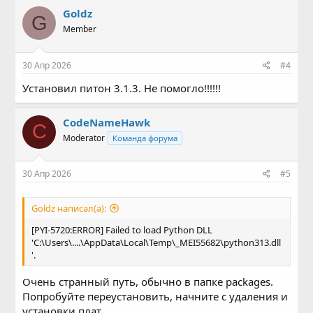
Goldz
G
Member
30 Апр 2026
#4
Установил питон 3.1.3. Не помогло!!!!!!
CodeNameHawk
C
Moderator
Команда форума
30 Апр 2026
#5
Goldz написал(а):
[PYI-5720:ERROR] Failed to load Python DLL
'C:\Users\....\AppData\Local\Temp\_MEI55682\python313.dll
'.
Очень странный путь, обычно в папке packages.
Попробуйте переустановить, начните с удаления и
установки плат.