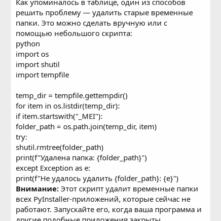
Как упоминалось в таблице, один из способов
решить проблему — удалить старые временные
папки. Это можно сделать вручную или с
помощью небольшого скрипта:
python
import os
import shutil
import tempfile
temp_dir = tempfile.gettempdir()
for item in os.listdir(temp_dir):
if item.startswith("_MEI"):
folder_path = os.path.join(temp_dir, item)
try:
shutil.rmtree(folder_path)
print(f"Удалена папка: {folder_path}")
except Exception as e:
print(f"Не удалось удалить {folder_path}: {e}")
Внимание:
Этот скрипт удалит временные папки
всех PyInstaller-приложений, которые сейчас не
работают. Запускайте его, когда ваша программа и
другие подобные приложения закрыты.