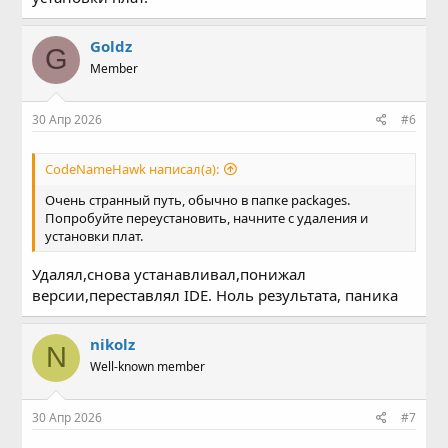
Goldz
G
Member
30 Апр 2026
#6
CodeNameHawk написал(а):
Очень странный путь, обычно в папке packages.
Попробуйте переустановить, начните с удаления и
установки плат.
Удалял,снова устанавливал,понижал
версии,переставлял IDE. Ноль результата, паника
nikolz
N
Well-known member
30 Апр 2026
#7