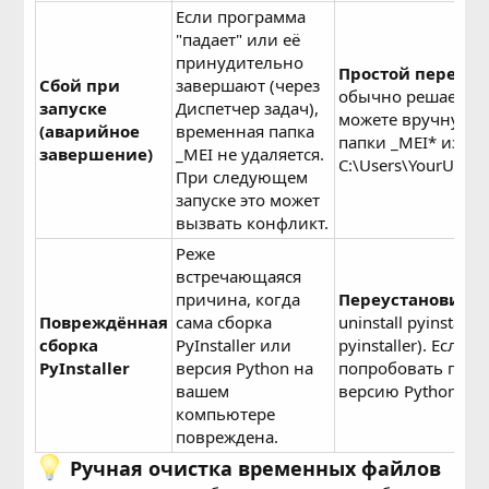
Если программа
"падает" или её
принудительно
Простой переза
Сбой при
завершают (через
обычно решает пр
запуске
Диспетчер задач),
можете вручную у
(аварийное
временная папка
папки _MEI* из
завершение)
_MEI не удаляется.
C:\Users\YourUser
При следующем
запуске это может
вызвать конфликт.
Реже
встречающаяся
причина, когда
Переустановите P
Повреждённая
сама сборка
uninstall pyinstaller
сборка
PyInstaller или
pyinstaller). Если
PyInstaller
версия Python на
попробовать пере
вашем
версию Python.
компьютере
повреждена.
Ручная очистка временных файлов