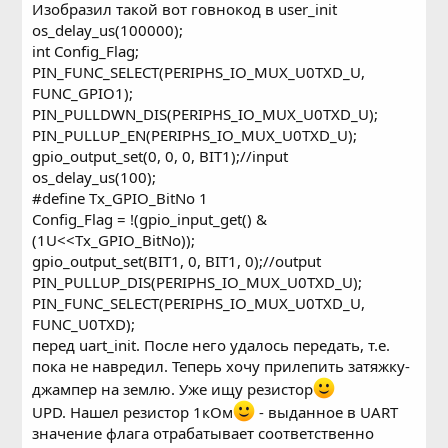
Изобразил такой вот говнокод в user_init
os_delay_us(100000);
int Config_Flag;
PIN_FUNC_SELECT(PERIPHS_IO_MUX_U0TXD_U,
FUNC_GPIO1);
PIN_PULLDWN_DIS(PERIPHS_IO_MUX_U0TXD_U);
PIN_PULLUP_EN(PERIPHS_IO_MUX_U0TXD_U);
gpio_output_set(0, 0, 0, BIT1);//input
os_delay_us(100);
#define Tx_GPIO_BitNo 1
Config_Flag = !(gpio_input_get() &
(1U<<Tx_GPIO_BitNo));
gpio_output_set(BIT1, 0, BIT1, 0);//output
PIN_PULLUP_DIS(PERIPHS_IO_MUX_U0TXD_U);
PIN_FUNC_SELECT(PERIPHS_IO_MUX_U0TXD_U,
FUNC_U0TXD);
перед uart_init. После него удалось передать, т.е.
пока не навредил. Теперь хочу прилепить затяжку-
джампер на землю. Уже ищу резистор
UPD. Нашел резистор 1кОм
- выданное в UART
значение флага отрабатывает соответственно