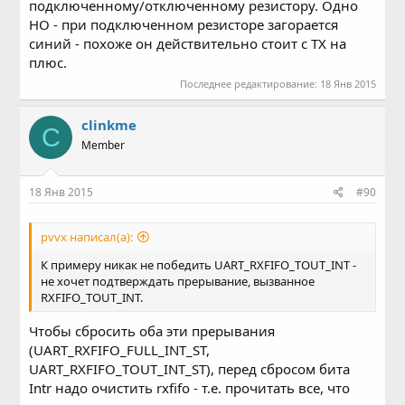
подключенному/отключенному резистору. Одно
НО - при подключенном резисторе загорается
синий - похоже он действительно стоит с TX на
плюс.
Последнее редактирование:
18 Янв 2015
clinkme
C
Member
18 Янв 2015
#90
pvvx написал(а):
К примеру никак не победить UART_RXFIFO_TOUT_INT -
не хочет подтверждать прерывание, вызванное
RXFIFO_TOUT_INT.
Чтобы сбросить оба эти прерывания
(UART_RXFIFO_FULL_INT_ST,
UART_RXFIFO_TOUT_INT_ST), перед сбросом бита
Intr надо очистить rxfifo - т.е. прочитать все, что