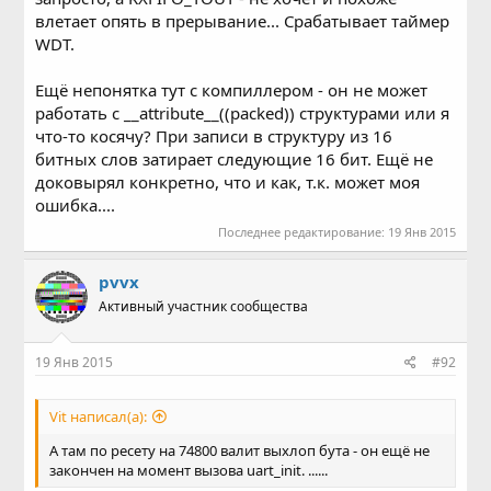
влетает опять в прерывание... Срабатывает таймер
WDT.
Ещё непонятка тут с компиллером - он не может
работать с __attribute__((packed)) структурами или я
что-то косячу? При записи в структуру из 16
битных слов затирает следующие 16 бит. Ещё не
доковырял конкретно, что и как, т.к. может моя
ошибка....
Последнее редактирование:
19 Янв 2015
pvvx
Активный участник сообщества
19 Янв 2015
#92
Vit написал(а):
А там по ресету на 74800 валит выхлоп бута - он ещё не
закончен на момент вызова uart_init. ......