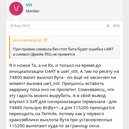
Vit
V
Member
18 Янв 2015
#89
pvvx написал(а):
При приеме символа без стоп бита будет ошибка UART
и символ (фрейм fifo) не примется
Я о ножке Tx, а не Rx, и только на время до
инициализации UART в user_init. А там по ресету на
74800 валит выхлоп бута - он ещё не закончен на
момент вызова uart_init. Пришлось вставить
задержку пока оно не пролетит. Сомневаюсь, что
эту гадость можно вырубить. А в свой вывод
влупил 3 0xff для синхронизации терминала - для
74880 пользую Br@y++, а для 115200 приходится
переходить на Termite, потому как у первого
кракозяблики выхлопа бута при установленных
115200 вылетают куда-то за границу окна.