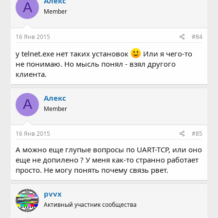
Алекс
А
Member
16 Янв 2015
#84
у telnet.exe нет таких установок
Или я чего-то
не понимаю. Но мысль понял - взял другого
клиента.
Алекс
А
Member
16 Янв 2015
#85
А можно еще глупые вопросы по UART-TCP, или оно
еще не допилено ? У меня как-то странно работает
просто. Не могу понять почему связь рвет.
pvvx
Активный участник сообщества