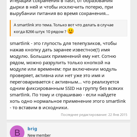
итераций сохранения в flash, от образования
дырки в ней и чтобы исключить потерю, при
вырубании питания во время сохранения...
А smartlink это тема. Только вот что делать в случае
когда 8266 штук 10 рядом ?
smartlink - это глупость для телепузиков, чтобы
нажав кнопку дать заранее известное(!) имя
модулю. Больших применений ему нет. Сотню
рядом, можно разрулить только кнопкой на
модуле или временем: при включении модуль
проверяет, активна или нет уже это имя и
переговаривается с активным... что реализуется
одним фиксированным SSID на группу без всяких
smartlink. По тому и спрашиваю - если найдете
хоть одно нормальное применение этого smartlink
- то вставим в исходники.
Последнее редактирование:
22 Янв 2015
brig
B
New member