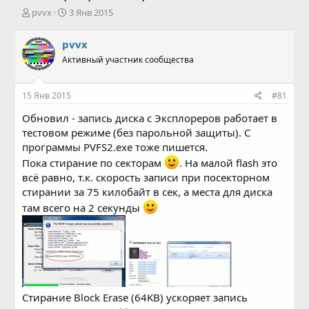
А
Д
pvvx
3 Янв 2015
в
а
т
т
pvvx
о
а
Активный участник сообщества
р
н
т
а
е
ч
15 Янв 2015
#81
м
а
ы
л
Обновил - запись диска с Эксплореров работает в
а
тестовом режиме (без парольной защиты). С
программы PVFS2.exe тоже пишется.
Пока стирание по секторам
. На малой flash это
всё равно, т.к. скорость записи при посекторном
стирании за 75 килобайт в сек, а места для диска
там всего на 2 секунды
Стирание Block Erase (64KB) ускоряет запись