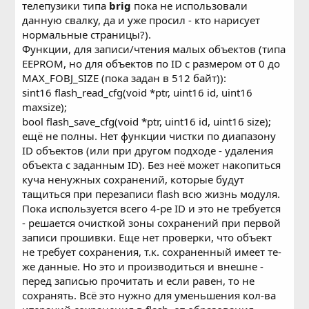
телепузики типа
brig
пока не использовали
данную свалку, да и уже просил - кто нарисует
нормальные страницы?).
Функции, для записи/чтения малых объектов (типа
EEPROM, но для объектов по ID с размером от 0 до
MAX_FOBJ_SIZE (пока задан в 512 байт)):
sint16 flash_read_cfg(void *ptr, uint16 id, uint16
maxsize);
bool flash_save_cfg(void *ptr, uint16 id, uint16 size);
ещё не полны. Нет функции чистки по диапазону
ID объектов (или при другом подходе - удаления
объекта с заданным ID). Без неё может накопиться
куча ненужных сохранений, которые будут
тащиться при перезаписи flash всю жизнь модуля.
Пока используется всего 4-ре ID и это не требуется
- решается очисткой зоны сохранений при первой
записи прошивки. Еще нет проверки, что объект
не требует сохранения, т.к. сохраненный имеет те-
же данные. Но это и производиться и внешне -
перед записью прочитать и если равен, то не
сохранять. Всё это нужно для уменьшения кол-ва