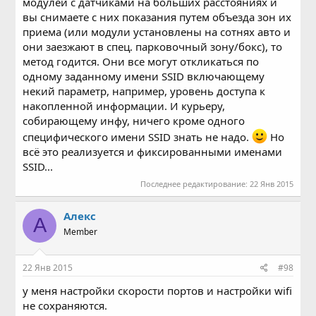
модулей с датчиками на больших расстояниях и
вы снимаете с них показания путем объезда зон их
приема (или модули установлены на сотнях авто и
они заезжают в спец. парковочный зону/бокс), то
метод годится. Они все могут откликаться по
одному заданному имени SSID включающему
некий параметр, например, уровень доступа к
накопленной информации. И курьеру,
собирающему инфу, ничего кроме одного
специфического имени SSID знать не надо.
Но
всё это реализуется и фиксированными именами
SSID...
Последнее редактирование:
22 Янв 2015
Алекс
А
Member
22 Янв 2015
#98
у меня настройки скорости портов и настройки wifi
не сохраняются.