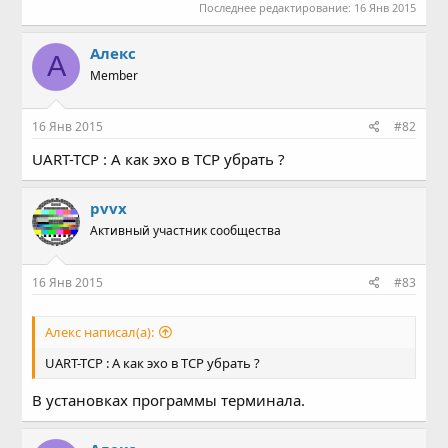
Последнее редактирование:
16 Янв 2015
Алекс
А
Member
16 Янв 2015
#82
UART-TCP : А как эхо в TCP убрать ?
pvvx
Активный участник сообщества
16 Янв 2015
#83
Алекс написал(а):
UART-TCP : А как эхо в TCP убрать ?
В установках программы терминала.