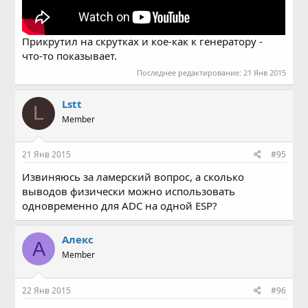
Прикрутил на скрутках и кое-как к генератору -
что-то показывает.
Последнее редактирование:
21 Янв 2015
Lstt
L
Member
21 Янв 2015
#95
Извиняюсь за ламерский вопрос, а сколько
выводов физически можно использовать
одновременно для ADC на одной ESP?
Алекс
А
Member
22 Янв 2015
#96