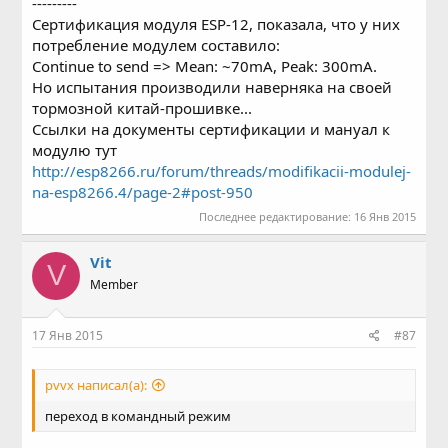
---------
Сертификация модуля ESP-12, показала, что у них
потребление модулем составило:
Continue to send => Mean: ~70mA, Peak: 300mA.
Но испытания производили наверняка на своей
тормозной китай-прошивке...
Ссылки на документы сертификации и мануал к
модулю тут
http://esp8266.ru/forum/threads/modifikacii-modulej-
na-esp8266.4/page-2#post-950
Последнее редактирование:
16 Янв 2015
Vit
V
Member
17 Янв 2015
#87
pvvx написал(а):
переход в командный режим