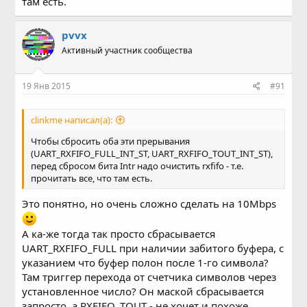
там есть.
pvvx
Активный участник сообщества
19 Янв 2015
#91
clinkme написал(а):
Чтобы сбросить оба эти прерывания
(UART_RXFIFO_FULL_INT_ST, UART_RXFIFO_TOUT_INT_ST),
перед сбросом бита Intr надо очистить rxfifo - т.е.
прочитать все, что там есть.
Это понятно, но очень сложно сделать на 10Mbps
А ка-же тогда так просто сбрасывается
UART_RXFIFO_FULL при наличии забитого буфера, с
указанием что буфер полон после 1-го символа?
Там триггер перехода от счетчика символов через
установленное число? Он маской сбрасывается
запросто, а RXFIFO_TOUT - не хочет и похоже