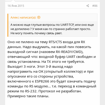
16 Янв 2015
#86
Алекс написал(а):
А можно еще глупые вопросы по UART-TCP, или оно еще
не допилено ? У меня как-то странно работает просто.
Не могу понять почему связь рвет.
Оно не пилено на тему RTS/СTS входа для RX
данных. Надо выдумать, на какой пин повесить
выходной сигнал (назовем RX-READY/CMD),
отвечающий что: входной буфер UART свободен и
связь установлена. На TX этого не требуется.
Выходит 3 ноги. Этот 3-й выход надо
напрограмить на OK (открытый коллектор) и при
опускании его со стороны устройства,
включенного к ESP8266 это будет означать подачу
команды по RS модулю... т.е. переход в командный
режим по RS-232. Протокол не разработан.
Примерно такие планы.