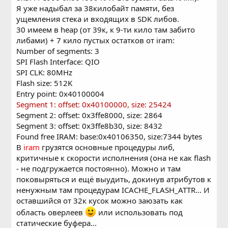
Я уже надыбал за 38килобайт памяти, без
ущемления стека и входящих в SDK либов.
30 имеем в heap (от 39к, к 9-ти кило там забито
либами) + 7 кило пустых остатков от iram:
Number of segments: 3
SPI Flash Interface: QIO
SPI CLK: 80MHz
Flash size: 512K
Entry point: 0x40100004
Segment 1: offset: 0x40100000, size: 25424
Segment 2: offset: 0x3ffe8000, size: 2864
Segment 3: offset: 0x3ffe8b30, size: 8432
Found free IRAM: base:0x40106350, size:7344 bytes
В
iram
грузятся основные процедуры либ,
критичные к скорости исполнения (она не как flash
- не подгружается постоянно). Можно и там
поковыряться и ещё выудить, докинув атрибутов к
ненужным там процедурам ICACHE_FLASH_ATTR... И
оставшийся от 32к кусок можно заюзать как
область оверлеев
или использовать под
статические буфера...