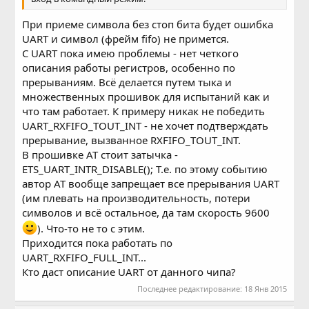
При приеме символа без стоп бита будет ошибка
UART и символ (фрейм fifo) не примется.
C UART пока имею проблемы - нет четкого
описания работы регистров, особенно по
прерываниям. Всё делается путем тыка и
множественных прошивок для испытаний как и
что там работает. К примеру никак не победить
UART_RXFIFO_TOUT_INT - не хочет подтверждать
прерывание, вызванное RXFIFO_TOUT_INT.
В прошивке AT стоит затычка -
ETS_UART_INTR_DISABLE(); Т.е. по этому событию
автор AT вообще запрещает все прерывания UART
(им плевать на производительность, потери
символов и всё остальное, да там скорость 9600
). Что-то не то с этим.
Приходится пока работать по
UART_RXFIFO_FULL_INT...
Кто даст описание UART от данного чипа?
Последнее редактирование:
18 Янв 2015