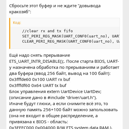
Сбросьте этот буфер и не ждите "довывода
кракозяб":
Код:
    //clear rx and tx fifo

    SET_PERI_REG_MASK(UART_CONF0(uart_no), UART_RX
    CLEAR_PERI_REG_MASK(UART_CONF0(uart_no), UART_
Ещё надо снять прерывание
ETS_UART_INTR_DISABLE();. После старта BIOS, UART-
у назначена обработка по прерываниям и работает
два буфера (ввод 256 байт, вывод на 100 байт):
0x3fffde60 0x100 UART rx buf
0x3fffdf60 0x64 UART tx buf
Блок управления extern UartDevice UartDev;
(описание дано в #include "driver/uart.h").
Иначе будут глюки, а если снимите всё это, то
данную память 256+100 байт можно запользовать
(она не входит в общее распределение, а
привязана к BIOS - область:
0x3FFFC000 0x004000 R/W ETS system data RAM.).