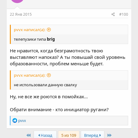
22 Янв 2015
#100
pvvx написал(а):
телепузики типа
brig
Не нравится, когда безграмотность твою
выставляют напоказ? А ты повышай свой уровень
образованности, проблем меньше будет.
pvvx написал(а):
не использовали данную свалку
Ну, не все же роются в помойках...
Обрати внимание - кто инициатор ругани?
Р
pvvx
е
а
к
First
Last
Назад
5 из 109
Вперёд