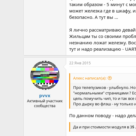
таким образом - 5 минут с мо
может железка где в шкафу, и
безопасно. А тут вы ...
Я лично рассматриваю девайс 
Жильцам ты со своими пробл
незнанию ложат железку. Воск
тут и надо реализацию - UART
22 Янв 2015
Алекс написал(а):
Про телепузиков - улыбнуло. Н
"нормальными" страницами ? Есл
pvvx
цель помучить чип, то и так все
Активный участник
Про дырку во флэш - ну только и
сообщества
По данном поводу - надо де
Да и при стоимости модуля в 3$ 