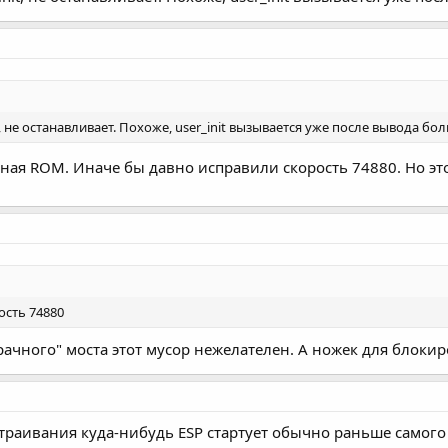
t, не останавливает. Похоже, user_init вызывается уже после вывода бо
нная ROM. Иначе бы давно исправили скорость 74880. Но э
ость 74880
зрачного" моста этот мусор нежелателен. А ножек для блоки
страивания куда-нибудь ESP стартует обычно раньше самого 