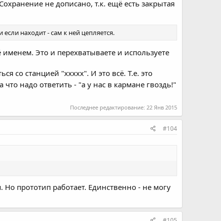
Сохранение не дописано, т.к. ещё есть закрытая
если находит - сам к ней цепляется.
ё именем. Это и перехватываете и используете
я со станцией "xxxxx". И это всё. Т.е. это
 что надо ответить - "а у нас в кармане гвоздь!"
Последнее редактирование:
22 Янв 2015
#104
. Но прототип работает. Единственно - не могу
#105