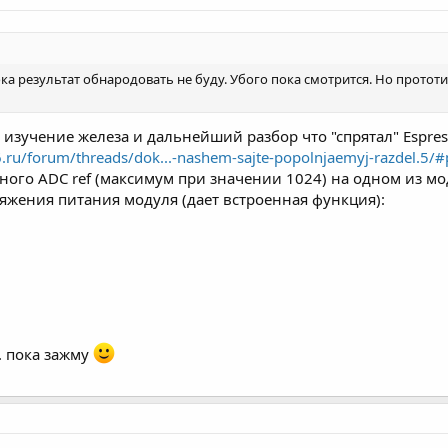
а результат обнародовать не буду. Убого пока смотрится. Но прототип
 изучение железа и дальнейший разбор что "спрятал" Espress
6.ru/forum/threads/dok...-nashem-sajte-popolnjaemyj-razdel.5/
нного ADC ref (максимум при значении 1024) на одном из мо
яжения питания модуля (дает встроенная функция):
. пока зажму