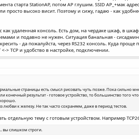
мента старта StationAP, потом AP глушим. SSID AP_+мак адре
ли просто высоко висит. Поэтому и сижу, гадаю - как удобн
как удаленная консоль. Есть дом, на чердаке шкаф, в шкафу
емами и подавно не нужен. Ситуация банальная - сисадмин
ресить - да пожалуйста, через RS232 консоль. Куда проще п
 <-> TCP и удобство в настройке, подключении.
ормальные страницы есть смысл рисовать чуть позже. Пока сильно м
и конечный результат - готовое устройство, то большинство того что с
 хорошо.
з любви к железу. Не так часто сохраняем, даже в период тестов.
лать отдельную тему с готовым устройством. Например TCP
... вы слишком строги.