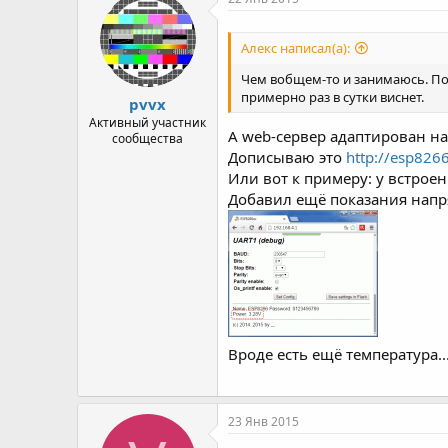
Алекс написал(а):
Чем вобщем-то и занимаюсь. Пок
примерно раз в сутки виснет.
pvvx
Активный участник
А web-сервер адаптирован на
сообщества
Дописываю это
http://esp826
Или вот к примеру: у встрое
Добавил ещё показания напр
Вроде есть ещё температура..
23 Янв 2015