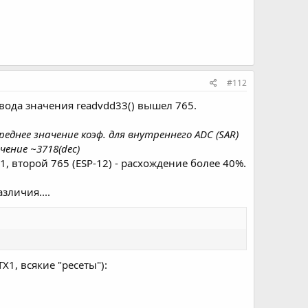
#112
вода значения readvdd33() вышел 765.
реднее значение коэф. для внутреннего ADC (SAR)
ение ~3718(dec)
1, второй 765 (ESP-12) - расхождение более 40%.
зличия....
X1, всякие "ресеты"):