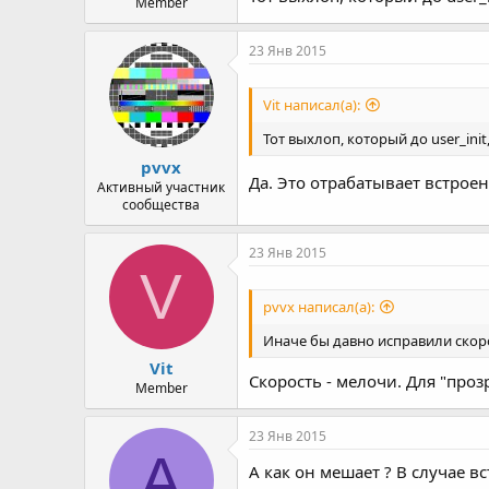
Member
23 Янв 2015
Vit написал(а):
Тот выхлоп, который до user_ini
pvvx
Да. Это отрабатывает встрое
Активный участник
сообщества
23 Янв 2015
V
pvvx написал(а):
Иначе бы давно исправили скор
Vit
Скорость - мелочи. Для "про
Member
23 Янв 2015
А
А как он мешает ? В случае в