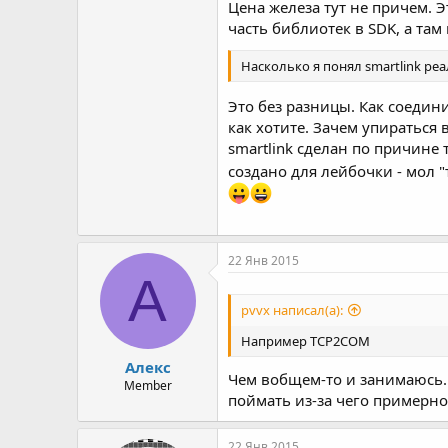
Цена железа тут не причем. Э
часть библиотек в SDK, а там
Насколько я понял smartlink реа
Это без разницы. Как соедини
как хотите. Зачем упираться
smartlink сделан по причине т
создано для лейбочки - мол "
22 Янв 2015
А
pvvx написал(а):
Например TCP2COM
Алекс
Чем вобщем-то и занимаюсь. 
Member
поймать из-за чего примерно 
22 Янв 2015