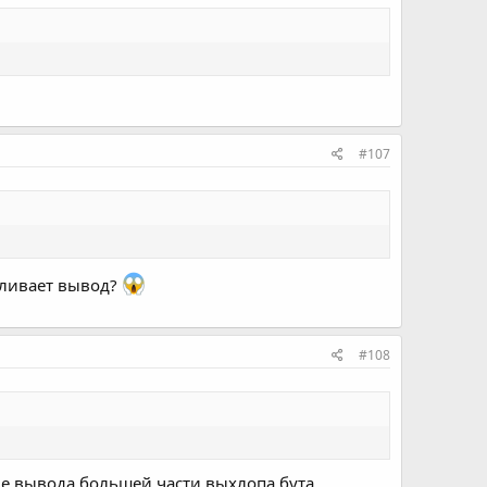
#107
авливает вывод?
#108
осле вывода большей части выхлопа бута.