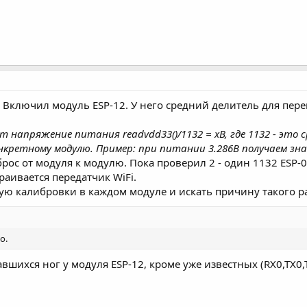
 Включил модуль ESP-12. У него средний делитель для пере
ет напряжение питания readvdd33()/1132 = xВ, где 1132 - это с
кретному модулю. Пример: при питании 3.286В получаем знач
рос от модуля к модулю. Пока проверил 2 - один 1132 ESP-0
раивается передатчик WiFi.
ю калибровки в каждом модуле и искать причину такого ра
о.
вшихся ног у модуля ESP-12, кроме уже известных (RX0,TX0,T