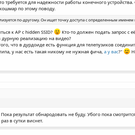
то требуется для надежности работы конечного устройства. 
 кошмар по этому поводу.
лизуется по-другому. Он ищет точку доступа с определенным именем и 
ться к AP с hidden SSID?
Кто-то должен подать запрос с е
 в дурную реализацию на видео?
ого, что в дурдоиде есть функция для телепузиков соединитьс
типа, у нас есть такая никому не нужная фича,
а у вас
?"
На
Пока результат обнародовать не буду. Убого пока смотрится
раз в сутки виснет.