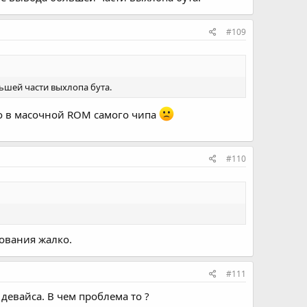
#109
льшей части выхлопа бута.
то в масочной ROM самого чипа
#110
рования жалко.
#111
девайса. В чем проблема то ?