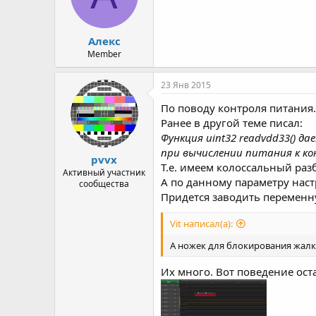
Алекс
Member
23 Янв 2015
По поводу контроля питания.
Ранее в другой теме писал:
Функция uint32 readvdd33() да
при вычислении питания к кон
pvvx
Т.е. имеем колоссальный разб
Активный участник
А по данному параметру наст
сообщества
Придется заводить переменну
Vit написал(а):
А ножек для блокирования жалк
Их много. Вот поведение оста