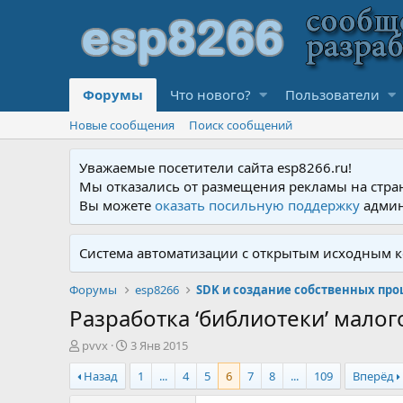
Форумы
Что нового?
Пользователи
Новые сообщения
Поиск сообщений
Уважаемые посетители сайта esp8266.ru!
Мы отказались от размещения рекламы на стра
Вы можете
оказать посильную поддержку
админ
Система автоматизации с открытым исходным к
Форумы
esp8266
SDK и создание собственных пр
Разработка ‘библиотеки’ малог
А
Д
pvvx
3 Янв 2015
в
а
Назад
1
...
4
5
6
7
8
...
109
Вперёд
т
т
о
а