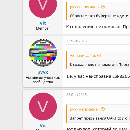
V
pvvx написал(а):
Сбросьте этот буфер и не ждите
Vit
К сожалению не помогло. Прос
Member
23 Янв 2015
Vit написал(а):
К сожалению не помогло. Просто
pvvx
Т.е. у вас неисправна ESP826
Активный участник
сообщества
23 Янв 2015
V
pvvx написал(а):
Запрет прерывания UART tx и очи
Vit
Тот выхлоп, который до user_