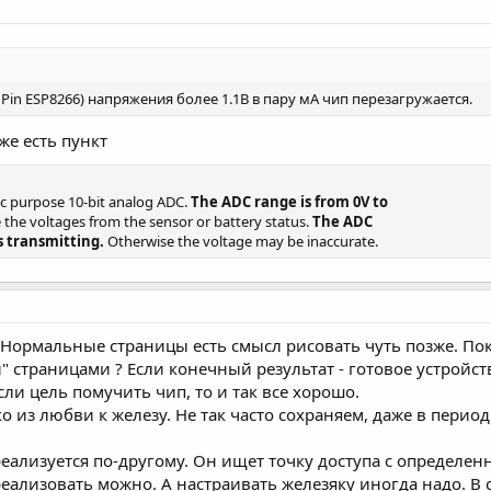
Pin ESP8266) напряжения более 1.1В в пару мА чип перезагружается.
 же есть пункт
ic purpose 10-bit analog ADC.
The ADC range is from 0V to
e the voltages from the sensor or battery status.
The ADC
s transmitting.
Otherwise the voltage may be inaccurate.
. Нормальные страницы есть смысл рисовать чуть позже. П
страницами ? Если конечный результат - готовое устройств
сли цель помучить чип, то и так все хорошо.
о из любви к железу. Не так часто сохраняем, даже в период 
реализуется по-другому. Он ищет точку доступа с определен
 реализовать можно. А настраивать железяку иногда надо. В