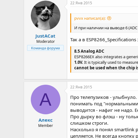
р
н
22 Янв 2015
т
а
е
ч
pvvx написал(а):
м
а
ы
л
И при наличии на выводе 6 (ADC 
а
JustACat
Так а в ESP8266_Specifications
Moderator
Команда форума
8.5 Analog ADC
ESP8266EX also integrates a gener
1.0V.
It is typically used to measur
cannot be used when the chip i
22 Янв 2015
А
Про телепузиков - улыбнуло
понимать под "нормальными" 
выводится - нафиг не надо. Е
Про дырку во флэш - ну тольк
Алекс
слишком строги.
Member
Насколько я понял smartlink 
цепляется. Не всегда кнопку