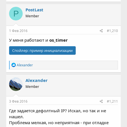
PostLast
P
Member
1 Фев 2016
#1,210
У меня работают и
os_timer
Спойлер:
пример инициализации
Р
Alexander
е
а
к
Alexander
ц
Member
и
и
:
3 Фев 2016
#1,211
Где задается дефолтный IP? Искал, но так и не
нашел.
Проблема мелкая, но неприятная - при отладке