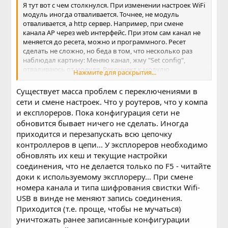
Я тут вот с чем столкнулся. При изменении настроек WiFi
модуль иногда отваливается. Точнее, не модуль
отваливается, а http сервер. Например, при смене
канала AP через web интерфейс. При этом сам канал не
меняется до ресета, можно и программного. Ресет
сделать не сложно, но беда в том, что несколько раз
наблюдал картину: Меняю канал, жму "Set config",
отваливаюсь от модуля. Реконнект к модулю
Нажмите для раскрытия...
происходит, пинги ходят, а браузер говорит, что
страница не доступна. Кто-то еще сталкивался или это у
Существует масса проблем с переключениями в
меня персональная проблема? Все бы ничего, но при
сети и смене настроек. Что у роутеров, что у компа
расположении в плоходоступном месте с
и експлореров. Пока конфигурация сети не
невозможностью передернуть питание без неприятных
обновится бывает ничего не сделать. Иногда
эффектов настройки, выходит, лучше не трогать.
приходится и перезапускать всю цепочку
контроллеров в цепи... У эксплореров необходимо
обновлять их кеш и текущие настройки
соединения, что не делается только по F5 - читайте
доки к используемому эксплореру... При смене
номера канала и типа шифрования свистки Wifi-
USB в винде не меняют запись соединения.
Приходится (т.е. проще, чтобы не мучаться)
уничтожать ранее записанные конфигурации