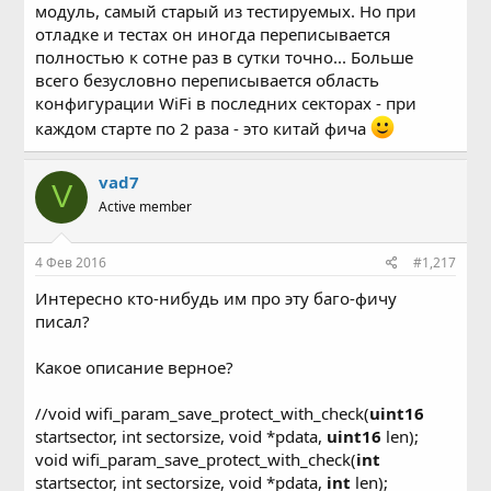
модуль, самый старый из тестируемых. Но при
отладке и тестах он иногда переписывается
полностью к сотне раз в сутки точно... Больше
всего безусловно переписывается область
конфигурации WiFi в последних секторах - при
каждом старте по 2 раза - это китай фича
vad7
V
Active member
4 Фев 2016
#1,217
Интересно кто-нибудь им про эту баго-фичу
писал?
Какое описание верное?
//void wifi_param_save_protect_with_check(
uint16
startsector, int sectorsize, void *pdata,
uint16
len);
void wifi_param_save_protect_with_check(
int
startsector, int sectorsize, void *pdata,
int
len);