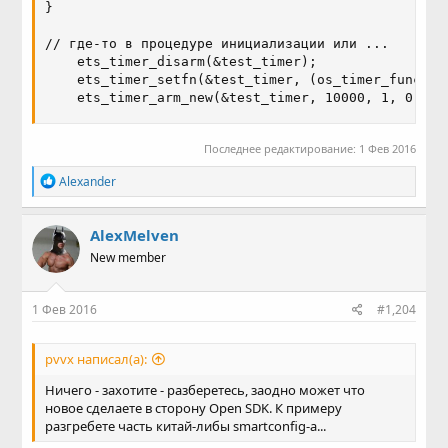
}

// где-то в процедуре инициализации или ...

    ets_timer_disarm(&test_timer);

    ets_timer_setfn(&test_timer, (os_timer_func_t *
    ets_timer_arm_new(&test_timer, 10000, 1, 0); /
Последнее редактирование:
1 Фев 2016
Р
Alexander
е
а
к
AlexMelven
ц
New member
и
и
:
1 Фев 2016
#1,204
pvvx написал(а):
Ничего - захотите - разберетесь, заодно может что
новое сделаете в сторону Open SDK. К примеру
разгребете часть китай-либы smartconfig-а...