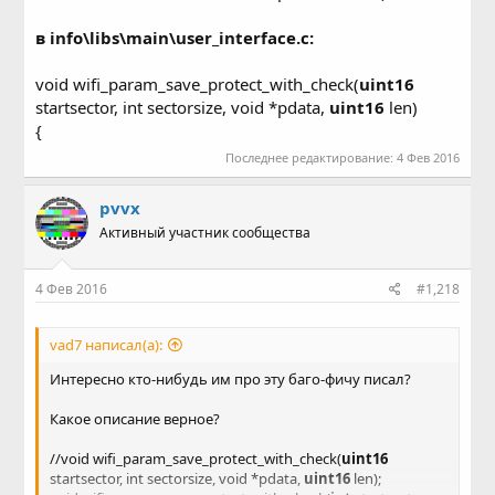
в info\libs\main\user_interface.c:
void wifi_param_save_protect_with_check(
uint16
startsector, int sectorsize, void *pdata,
uint16
len)
{
Последнее редактирование:
4 Фев 2016
pvvx
Активный участник сообщества
4 Фев 2016
#1,218
vad7 написал(а):
Интересно кто-нибудь им про эту баго-фичу писал?
Какое описание верное?
//void wifi_param_save_protect_with_check(
uint16
startsector, int sectorsize, void *pdata,
uint16
len);