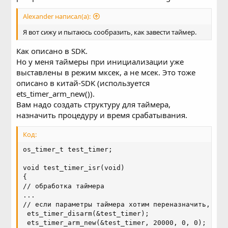
Alexander написал(а):
Я вот сижу и пытаюсь сообразить, как завести таймер.
Как описано в SDK.
Но у меня таймеры при инициализации уже
выставлены в режим мксек, а не мсек. Это тоже
описано в китай-SDK (используется
ets_timer_arm_new()).
Вам надо создать структуру для таймера,
назначить процедуру и время срабатывания.
Код:
os_timer_t test_timer;

void test_timer_isr(void)

{

// обработка таймера

...

// если параметры таймера хотим переназначить, то к
 ets_timer_disarm(&test_timer);

 ets_timer_arm_new(&test_timer, 20000, 0, 0);
