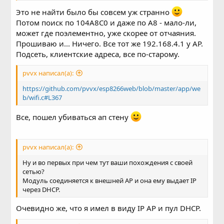
Это не найти было бы совсем уж странно
Потом поиск по 104A8C0 и даже по A8 - мало-ли,
может где поэлементно, уже скорее от отчаяния.
Прошиваю и... Ничего. Все тот же 192.168.4.1 у AP.
Подсеть, клиентские адреса, все по-старому.
pvvx написал(а):
https://github.com/pvvx/esp8266web/blob/master/app/we
b/wifi.c#L367
Все, пошел убиваться ап стену
pvvx написал(а):
Ну и во первых при чем тут ваши похождения с своей
сетью?
Модуль соединяется к внешней AP и она ему выдает IP
через DHCP.
Очевидно же, что я имел в виду IP AP и пул DHCP.