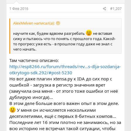
1 Фев 2016
#1,207
AlexMelven написал(а):
научите как, будем вдвоем разгребать
не вставая
сижу и пытаюсь что-то понять с прошлого года. Какой-
то прогресс уже есть - в прошлом году даже не знал с
чего начать.
Там частично описано:
http://esp8266.ru/forum/threads/rev...s-dlja-sozdanija-
otkrytogo-sdk.292/#post-5230
Но вот даже плагин xtensa.py к IDA до сих пор с
ошибкой - загрузка в регистр значения врет
(замучила она меня - от этого тоже ошибки от неё
дублирую иногда)...
В этом деле больше всего важен опыт в этом деле.
У меня он исчисляется несколькими
десятилетиями, ещё с первых 8-битных компов...
Последние лет 16 этим плотно не занимаюсь, но за
всю историю не встречал такой ситуации, чтобы