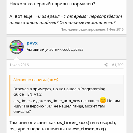
Насколько первый вариант нормален?
А, вот еще "
=0 us время =1 ms время" переопределит
только этот таймер? Остальные не затронет?
Последнее редактирование:
1 Фев 2016
pvvx
Активный участник сообщества
1 Фев 2016
#1,209
Alexander написал(а):
Втречал в примерах, но не нашел в Programming-
Guide__EN_v1.3:
ets_timer... и даже os_timer_arm_new не нашел
Не там
ищу? На версию 1.4.1 не нашел гайда, может там
описано?
Там они описаны как
os_timer
_xxxx() и в osapi.h,
os_type.h переназначены на
est_timer
_xxx()