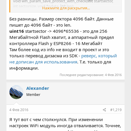
void wifi_param_save_protect_with_check(
int
startsector,
int sectorsize, void *pdata,
int
len);
Нажмите для раскрытия...
в info\libs\main\user_interface.c:
Без разницы. Размер сектора 4096 байт. Данные
пишет до 4096 байт - это len.
void wifi_param_save_protect_with_check(
uint16
uint16
startsector -> 4096*65536 - это для 256
startsector, int sectorsize, void *pdata,
uint16
len)
Мегабайтной Flash хватит, а аппаратный предел
{
контроллера Flash у ESP8266 - 16 Мегабайт
Там более код из info не входит в проект и это
только перевод дизасма из SDK -
реверс, который
не дописан для использования
. Т.е. только для
информации.
Последнее редактирование:
4 Фев 2016
Alexander
Member
4 Фев 2016
#1,219
Я тут вот с чем столкнулся. При изменении
настроек WiFi модуль иногда отваливается. Точнее,