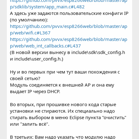
https://github.com/pvvx/esp8266web/blob/master/ap
p/sdklib/system/app_main.c#L482
А здесь уже задаются пользовательские конфиги IP
(по умолчанию):
https://github.com/pvvx/esp8266web/blob/master/ap
p/web/wifi.c#L367
https://github.com/pvvx/esp8266web/blob/master/ap
p/web/web_int_callbacks.c#L437
(В новой версии вынесу в include\sdk\sdk_config.h
и include\user_config.h.)
Ну и во первых при чем тут ваши похождения с
своей сетью?
Модуль соединяется к внешней AP и она ему
выдает IP через DHCP.
Во вторых, при прошивке нового кода старые
установки не стираются. Их специально надо
стирать выбором в меню Eclipse пункта "очистить"
или "залить всё".
В третьих: Вам надо указать что модулю надо