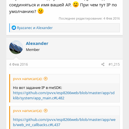
соединяться и имя вашей AP.
При чем тут IP по
умолчанию?
Последнее редактирование:
4 Фев 2016
Р
Ryazanec
и
Alexander
е
а
к
Alexander
ц
Member
и
и
:
4 Фев 2016
#1,215
pvvx написал(а):
Но вот задание IP в meSDK:
https://github.com/pvvx/esp8266web/blob/master/app/sd
klib/system/app_main.c#L482
pvvx написал(а):
https://github.com/pvvx/esp8266web/blob/master/app/we
b/web_int_callbacks.c#L437