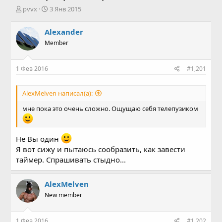
А
Д
pvvx
3 Янв 2015
в
а
т
т
Alexander
о
а
Member
р
н
т
а
е
ч
1 Фев 2016
#1,201
м
а
ы
л
а
AlexMelven написал(а):
мне пока это очень сложно. Ощущаю себя телепузиком
Не Вы один
Я вот сижу и пытаюсь сообразить, как завести
таймер. Спрашивать стыдно...
AlexMelven
New member
1 Фев 2016
#1,202