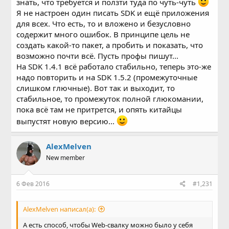
знать, что требуется и ползти туда по чуть-чуть
т.д.
Я не настроен один писать SDK и ещё приложения
То есть постоянно какие-то грабли и для их решения
тратится время, которого и так особо нет.
для всех. Что есть, то и вложено и безусловно
содержит много ошибок. В принципе цель не
создать какой-то пакет, а пробить и показать, что
возможно почти всё. Пусть профы пишут...
На SDK 1.4.1 всё работало стабильно, теперь это-же
надо повторить и на SDK 1.5.2 (промежуточные
слишком глючные). Вот так и выходит, то
стабильное, то промежуток полной глюкомании,
пока всё там не притрется, и опять китайцы
выпустят новую версию...
AlexMelven
New member
6 Фев 2016
#1,231
AlexMelven написал(а):
А есть способ, чтобы Web-свалку можно было у себя