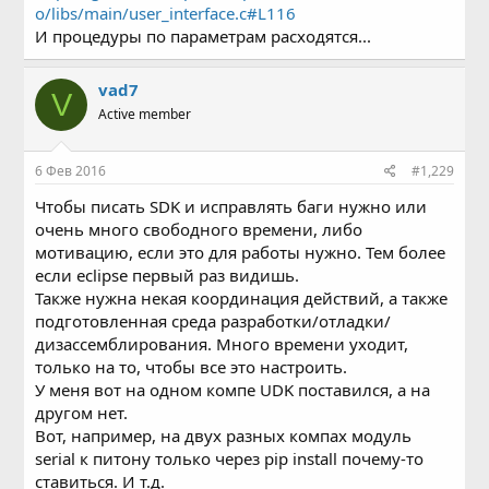
o/libs/main/user_interface.c#L116
И процедуры по параметрам расходятся...
vad7
V
Active member
6 Фев 2016
#1,229
Чтобы писать SDK и исправлять баги нужно или
очень много свободного времени, либо
мотивацию, если это для работы нужно. Тем более
если eclipse первый раз видишь.
Также нужна некая координация действий, а также
подготовленная среда разработки/отладки/
дизассемблирования. Много времени уходит,
только на то, чтобы все это настроить.
У меня вот на одном компе UDK поставился, а на
другом нет.
Вот, например, на двух разных компах модуль
serial к питону только через pip install почему-то
ставиться. И т.д.