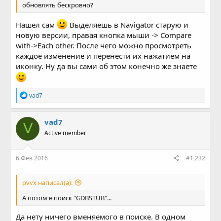
обновлять бескровно?
Нашел сам
Выделяешь в Navigator старую и
новую версии, правая кнопка мыши -> Compare
with->Each other. После чего можно просмотреть
каждое изменение и перенести их нажатием на
иконку. Ну да вы сами об этом конечно же знаете
Р
vad7
е
а
к
vad7
V
ц
Active member
и
и
:
6 Фев 2016
#1,232
pvvx написал(а):
А потом в поиск "GDBSTUB"...
Да нету ничего вменяемого в поиске. В одном