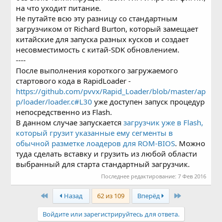
на что уходит питание.
Не путайте всю эту разницу со стандартным
загрузчиком от Richard Burton, который замещает
китайские для запуска разных кусков и создает
несовместимость с китай-SDK обновлением.
----
После выполнения короткого загружаемого
стартового кода в RapidLoader -
https://github.com/pvvx/Rapid_Loader/blob/master/ap
p/loader/loader.c#L30
уже доступен запуск процедур
непосредственно из Flash.
В данном случае запускается
загрузчик уже в Flash,
который грузит указанные ему сегменты в
обычной разметке лоадеров для ROM-BIOS
. Можно
туда сделать вставку и грузить из любой области
выбранный для старта стандартный загрузчик.
Последнее редактирование:
7 Фев 2016
First
Last
Назад
62 из 109
Вперёд
Войдите или зарегистрируйтесь для ответа.