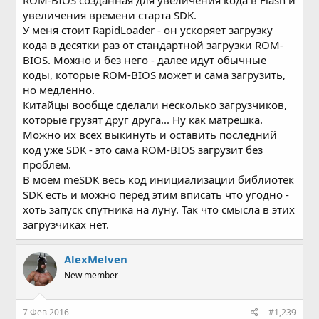
ROM-BIOS созданная для увеличения кода в Flash и
увеличения времени старта SDK.
У меня стоит RapidLoader - он ускоряет загрузку
кода в десятки раз от стандартной загрузки ROM-
BIOS. Можно и без него - далее идут обычные
коды, которые ROM-BIOS может и сама загрузить,
но медленно.
Китайцы вообще сделали несколько загрузчиков,
которые грузят друг друга... Ну как матрешка.
Можно их всех выкинуть и оставить последний
код уже SDK - это сама ROM-BIOS загрузит без
проблем.
В моем meSDK весь код инициализации библиотек
SDK есть и можно перед этим вписать что угодно -
хоть запуск спутника на луну. Так что смысла в этих
загрузчиках нет.
AlexMelven
New member
7 Фев 2016
#1,239