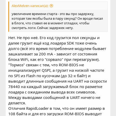
AlexMelven написал(а):
увеличение времени старта - это вы про задержку,
которая там якобы была в пару секунд? Он вроде писал
в блоге, что ставил ее в момент отладки, чтобы
смотреть логи. Сейчас задержек нету.
Нет. Не про неё. Его код грузится пол секунды и
далее грузит ещё код лоадера SDK тоже очень
долго (всё это время потребление модулем бывает
зашкаливает за 200 mA - зависит от состояния
блока WiFi, как его "сорвало" при перезагрузке).
"Тормоз" связан с тем, что ROM-BIOS не
инициализирует QSPI, а грузит на низкой частоте
по SPI из Flash по кусочкам (до 32-х байт) и
выводит длинные сообщения на UART на скорости
78440 на каждый загружаемый блок по разметке
лоадера с ожиданием вывода всех символов.
Между выводами сообщений в UART ничего не
делается.
Отличия RapidLoader в том, что он имеет размер в
108 байта и для его загрузки ROM-BIOS выводит