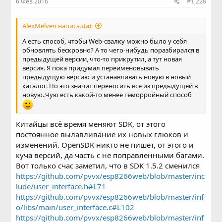
6 Фев 2016
#1,228
AlexMelven написал(а):
А есть способ, чтобы Web-свалку можно было у себя
обновлять бескровно? А то чего-нибудь поразбирался в
предыдущей версии, что-то прикрутил, а тут новая
версия. Я пока придумал переименовывать
предыдущую версию и устанавливать новую в новый
каталог. Но это значит переносить все из предыдущей в
новую..Чую есть какой-то менее геморройный способ
Китайцы всё время меняют SDK, от этого
постоянное вылавливание их новых глюков и
изменений. OpenSDK никто не пишет, от этого и
куча версий, да часть с не поправленными багами.
Вот только счас заметил, что в SDK 1.5.2 сменился
https://github.com/pvvx/esp8266web/blob/master/inc
lude/user_interface.h#L71
https://github.com/pvvx/esp8266web/blob/master/inf
o/libs/main/user_interface.c#L102
https://github.com/pvvx/esp8266web/blob/master/inf