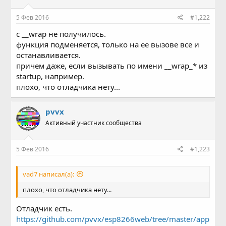
5 Фев 2016
#1,222
с __wrap не получилось.
функция подменяется, только на ее вызове все и
останавливается.
причем даже, если вызывать по имени __wrap_* из
startup, например.
плохо, что отладчика нету...
pvvx
Активный участник сообщества
5 Фев 2016
#1,223
vad7 написал(а):
плохо, что отладчика нету...
Отладчик есть.
https://github.com/pvvx/esp8266web/tree/master/app