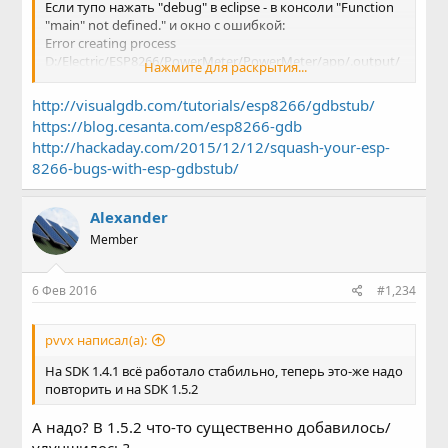
Если тупо нажать "debug" в eclipse - в консоли "Function
"main" not defined." и окно с ошибкой:
Error creating process
D:/Electric/ESP8266/PowerMeter/PowerMeter/app/.output/
Нажмите для раскрытия...
eagle/image/eagle.app.v6.out, (error 193).
http://visualgdb.com/tutorials/esp8266/gdbstub/
https://blog.cesanta.com/esp8266-gdb
http://hackaday.com/2015/12/12/squash-your-esp-
8266-bugs-with-esp-gdbstub/
Alexander
Member
6 Фев 2016
#1,234
pvvx написал(а):
На SDK 1.4.1 всё работало стабильно, теперь это-же надо
повторить и на SDK 1.5.2
А надо? В 1.5.2 что-то существенно добавилось/
улучшилось?