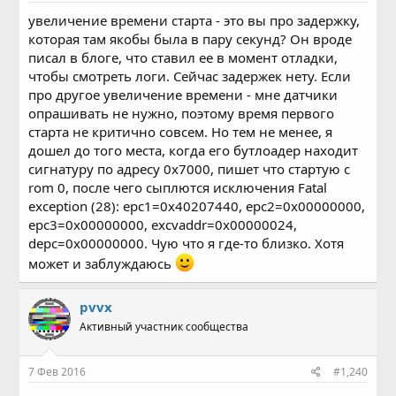
увеличение времени старта - это вы про задержку,
которая там якобы была в пару секунд? Он вроде
писал в блоге, что ставил ее в момент отладки,
чтобы смотреть логи. Сейчас задержек нету. Если
про другое увеличение времени - мне датчики
опрашивать не нужно, поэтому время первого
старта не критично совсем. Но тем не менее, я
дошел до того места, когда его бутлоадер находит
сигнатуру по адресу 0x7000, пишет что стартую с
rom 0, после чего сыплются исключения Fatal
exception (28): epc1=0x40207440, epc2=0x00000000,
epc3=0x00000000, excvaddr=0x00000024,
depc=0x00000000. Чую что я где-то близко. Хотя
может и заблуждаюсь
pvvx
Активный участник сообщества
7 Фев 2016
#1,240