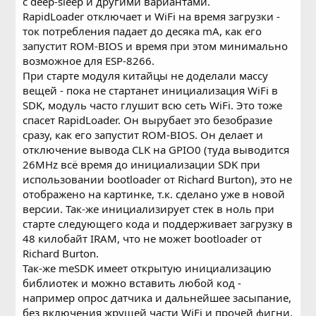
c deep-sleep и другими вариантами.
RapidLoader отключает и WiFi на время загрузки -
ток потребления падает до десяка mA, как его
запустит ROM-BIOS и время при этом минимально
возможное для ESP-8266.
При старте модуля китайцы не доделали массу
вещей - пока не стартанет инициализация WiFi в
SDK, модуль часто глушит всю сеть WiFi. Это тоже
спасет RapidLoader. Он вырубает это безобразие
сразу, как его запустит ROM-BIOS. Он делает и
отключение вывода CLK на GPIO0 (туда выводится
26MHz всё время до инициализации SDK при
использовании bootloader от Richard Burton), это не
отображено на картинке, т.к. сделано уже в новой
версии. Так-же инициализирует стек в ноль при
старте следующего кода и поддерживает загрузку в
48 килобайт IRAM, что не может bootloader от
Richard Burton.
Так-же meSDK имеет открытую инициализацию
библиотек и можно вставить любой код -
например опрос датчика и дальнейшее засыпание,
без включения жрущей части WiFi и прочей фигни,