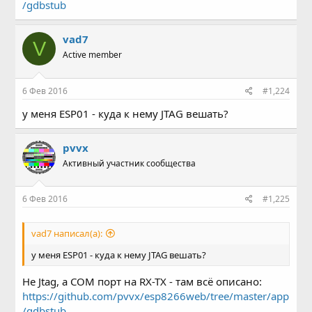
/gdbstub
vad7
V
Active member
6 Фев 2016
#1,224
у меня ESP01 - куда к нему JTAG вешать?
pvvx
Активный участник сообщества
6 Фев 2016
#1,225
vad7 написал(а):
у меня ESP01 - куда к нему JTAG вешать?
Не Jtag, а COM порт на RX-TX - там всё описано:
https://github.com/pvvx/esp8266web/tree/master/app
/gdbstub