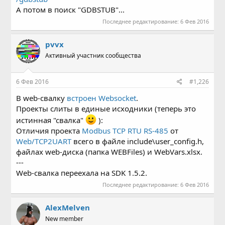
А потом в поиск "GDBSTUB"...
Последнее редактирование:
6 Фев 2016
pvvx
Активный участник сообщества
6 Фев 2016
#1,226
В web-свалку
встроен Websocket
.
Проекты слиты в единые исходники (теперь это
истинная "свалка"
):
Отличия проекта
Modbus TCP RTU RS-485
от
Web/TCP2UART
всего в файле include\user_config.h,
файлах web-диска (папка WEBFiles) и WebVars.xlsx.
---
Web-свалка переехала на SDK 1.5.2.
Последнее редактирование:
6 Фев 2016
AlexMelven
New member