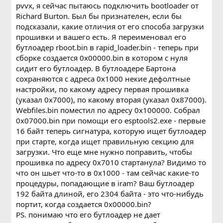
pvvx, я сейчас пытаюсь подключить bootloader от
Richard Burton. Был бы признателен, если бы
подсказали, какие отличия от его способа загрузки
прошивки и вашего есть. Я переименовал его
бутлоадер rboot.bin в rapid_loader.bin - теперь при
сборке создается 0x00000.bin в котором с нуля
сидит его бутлоадер. В бутлоадере Бартона
сохраняются с адреса 0x1000 некие дефолтные
настройки, по какому адресу первая прошивка
(указал 0x7000), по какому вторая (указал 0x87000).
Webfiles.bin поместил по адресу 0x100000. Собрал
0x07000.bin при помощи его esptools2.exe - первые
16 байт теперь сигнатура, которую ищет бутлоадер
при старте, когда ищет правильную секцию для
загрузки. Что еще мне нужно поправить, чтобы
прошивка по адресу 0x7010 стартанула? Видимо то
что он шьет что-то в 0x1000 - там сейчас какие-то
процедуры, попадающие в iram? Ваш бутлоадер
192 байта длиной, его 2304 байта - это что-нибудь
портит, когда создается 0x00000.bin?
PS. понимаю что его бутлоадер не дает