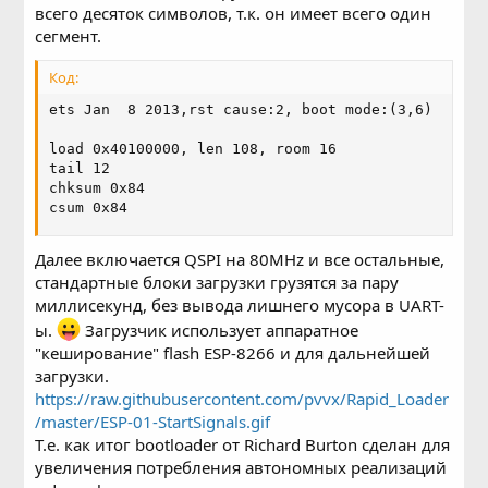
всего десяток символов, т.к. он имеет всего один
сегмент.
Код:
ets Jan  8 2013,rst cause:2, boot mode:(3,6)

load 0x40100000, len 108, room 16 

tail 12

chksum 0x84

csum 0x84
Далее включается QSPI на 80MHz и все остальные,
стандартные блоки загрузки грузятся за пару
миллисекунд, без вывода лишнего мусора в UART-
ы.
Загрузчик использует аппаратное
"кеширование" flash ESP-8266 и для дальнейшей
загрузки.
https://raw.githubusercontent.com/pvvx/Rapid_Loader
/master/ESP-01-StartSignals.gif
Т.е. как итог bootloader от Richard Burton сделан для
увеличения потребления автономных реализаций