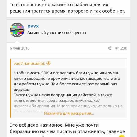
То есть постоянно какие-то грабли и для их
решения тратится время, которого и так особо нет.
pvvx
Активный участник сообщества
6 Фев 2016
#1,230
vad7 написал(а):
Чтобы писать SDK и исправлять баги нужно или очень
много свободного времени, либо мотивацию, если это
для работы нужно. Тем более если eclipse первый раз
видишь.
Также нужна некая координация действий, а также
подготовленная среда разработки/отладки/
дизассемблирования. Много времени уходит, только на
то, чтобы все это настроить.
Нажмите для раскрытия...
У меня вот на одном компе UDK поставился, а на другом
нет.
Это всё дело наживное. Мне уже почти
Вот, например, на двух разных компах модуль serial к
безразлично на чем писать и отлаживать, главное
питону только через pip install почему-то ставиться. И