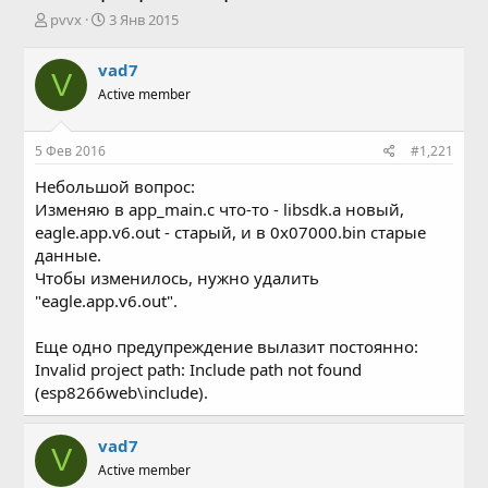
А
Д
pvvx
3 Янв 2015
в
а
т
т
vad7
V
о
а
Active member
р
н
т
а
е
ч
5 Фев 2016
#1,221
м
а
ы
л
Небольшой вопрос:
а
Изменяю в app_main.c что-то - libsdk.a новый,
eagle.app.v6.out - старый, и в 0x07000.bin старые
данные.
Чтобы изменилось, нужно удалить
"eagle.app.v6.out".
Еще одно предупреждение вылазит постоянно:
Invalid project path: Include path not found
(esp8266web\include).
vad7
V
Active member