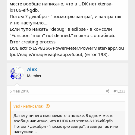
месте вообще написано, что в UDK нет xtensa-
lx106-elf-gdb.
Потом 7 декабря - "посмотрю завтра", и завтра так
и не наступило....
Если тупо нажать "debug" в eclipse - в консоли
"Function "main" not defined." и окно с ошибкой:
Error creating process
D:/Electric/ESP8266/PowerMeter/PowerMeter/app/.ou
tput/eagle/image/eagle.app.v6.out, (error 193).
Alex
Member
6 Фев 2016
#1,233
vad7 написал(а):
Да нету ничего вменяемого в поиске. В одном месте
вообще написано, что в UDK нет xtensa-lx106-elf-gdb.
Потом 7 декабря - "посмотрю завтра", и завтра так и не
наступило....