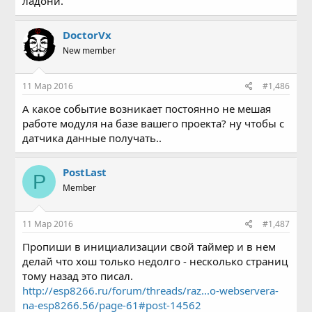
ладони.
DoctorVx
New member
11 Мар 2016
#1,486
А какое событие возникает постоянно не мешая
работе модуля на базе вашего проекта? ну чтобы с
датчика данные получать..
PostLast
P
Member
11 Мар 2016
#1,487
Пропиши в инициализации свой таймер и в нем
делай что хош только недолго - несколько страниц
тому назад это писал.
http://esp8266.ru/forum/threads/raz...o-webservera-
na-esp8266.56/page-61#post-14562