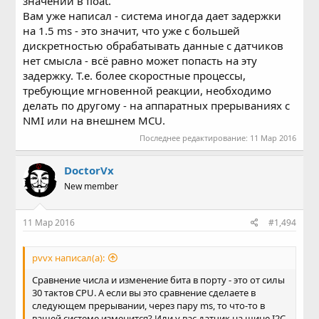
значений в float.
Вам уже написал - система иногда дает задержки
на 1.5 ms - это значит, что уже с большей
дискретностью обрабатывать данные с датчиков
нет смысла - всё равно может попасть на эту
задержку. Т.е. более скоростные процессы,
требующие мгновенной реакции, необходимо
делать по другому - на аппаратных прерываниях c
NMI или на внешнем MCU.
Последнее редактирование:
11 Мар 2016
DoctorVx
New member
11 Мар 2016
#1,494
pvvx написал(а):
Сравнение числа и изменение бита в порту - это от силы
30 тактов CPU. А если вы это сравнение сделаете в
следующем прерывании, через пару ms, то что-то в
вашей системе изменится? Или у вас датчик на шине I2C