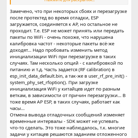
нормально отвечает.
И если зайти в настройки wifi, то стоит статус ip_got, а в
Замечено, что при некоторых сбоях и перезагрузке
ip, маске и т.д. нули.
после протектед во время отладки, ESP
Помогает только ресет.
загружается, соединяется к AP, но остальное не
проходит. Т.е. ESP не может принять или передать
В то же время, если через локалку постоянно страницы
открывать, то держится дольше, но вот стоит несколько
пакеты по WiFi - очень похоже, что нарушена
калибровка частот - некоторые пакеты всё-же
минут ничего не делать - отваливается.
доходят... Надо пробовать изменить метод
инициализации WiFi при перезагрузке в таких
случаях. Там несколько опций - с калибровкой по
питанию и т.д. Часть задается (RF calibration) в
esp_init_data_default.bin, а так-же в user_rf_pre_init() -
system_phy_set_rfoption(). При загрузке
инициализация WiFi у китайцев идет по разным
веткам, в зависимости от причин перезагрузки... В
тоже время AP ESP, в таких случаях, работает как
часы...
Отмена вывода отладочных сообщений изменяет
временные интервалы - SDK может не успевать
что-то сделать. Это тоже наблюдалось, т.к. многие
задачи у китацев решаются заданием отложенного