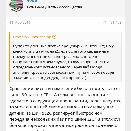
pvvx
Активный участник сообщества
Объясните зачем нужно длинные по времени
процедуры, которые ничего не делают?
11 Мар 2016
#1,493
DoctorVx написал(а):
ну так то длинные пустые процедуры не нужны =) но у
меня кстати датчик на i2c но после того как дынные
примуться с датчика надо среагировать както,
например как в моём случае, в случае превышении
определённого установленого через веб морду
значения срабытывает механизм. ну или грубо говоря
зажигается светодиодик, такк проще..=)
Сравнение числа и изменение бита в порту - это от
силы 30 тактов CPU. А если вы это сравнение
сделаете в следующем прерывании, через пару ms,
то что-то в вашей системе изменится? Или у вас
датчик на шине I2C реагирует быстрее чем
передача нескольких байт по шине I2C? В sht7x.ovl
больше тормозит математика расчетов конечных