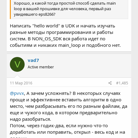
Хорошо, а какой тогда простой способ сделать main
loop в вашей прошивке для человека, первый раз
увидевшего eps8266?
Написать "hello world" в UDK и начать изучать
разные методы программирования и работы
систем. В NON_OS_SDK вся работа идет по
событиям и никаких main_loop и подобного нет.
vad7
V
Active member
11 Мар 2016
#1,485
@pvvx
, А зачем усложнять? В некоторых случаях
проще и эффективнее вставить алгоритм в одно
место, чем разбрасывать его по разным файлам, да
еще и чужого кода, в котором предварительно
надо разобраться.
Потом, через годик-два, если нужно что-то
доработать или поправить, открыл - весь код и на