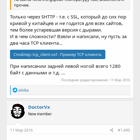
прочее.
Только через SHTTP - т.е. c SSL, который до сих пор
кривой у китайцев и не годится для всех сайтов,
тем более устаревшая версия с дырами.
И в чем сложности? Взяли и написали, ну пусть за
два часа TCP клиента...
Спойлер:
tcp_client.ovl - Пример TCP клиента.
При написании задней левой ногой всего 1280
байт с данными и т.д. ...
Последнее редактирование:
11 Мар 2016
Р
aloika
е
а
к
DoctorVx
ц
New member
и
и
:
11 Мар 2016
#1,490