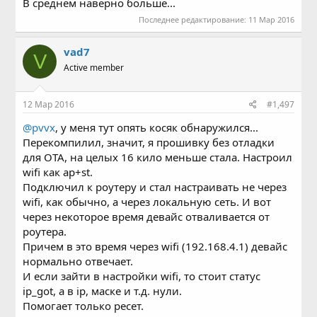
В среднем наверно больше...
Последнее редактирование:
11 Мар 2016
vad7
V
Active member
12 Мар 2016
#1,497
@pvvx
, у меня тут опять косяк обнаружился...
Перекомпилил, значит, я прошивку без отладки
для ОТА, на целых 16 кило меньше стала. Настроил
wifi как ap+st.
Подключил к роутеру и стал настраивать не через
wifi, как обычно, а через локальную сеть. И вот
через некоторое время девайс отваливается от
роутера.
Причем в это время через wifi (192.168.4.1) девайс
нормально отвечает.
И если зайти в настройки wifi, то стоит статус
ip_got, а в ip, маске и т.д. нули.
Помогает только ресет.