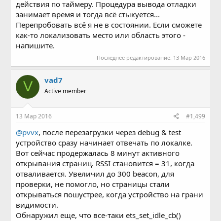
действия по таймеру. Процедура вывода отладки
занимает время и тогда всё стыкуется...
Перепробовать всё я не в состоянии. Если сможете
как-то локализовать место или область этого -
напишите.
Последнее редактирование:
13 Мар 2016
vad7
V
Active member
13 Мар 2016
#1,499
@pvvx
, после перезагрузки через debug & test
устройство сразу начинает отвечать по локалке.
Вот сейчас продержалась 8 минут активного
открывания страниц. RSSI становится = 31, когда
отваливается. Увеличил до 300 beacon, для
проверки, не помогло, но страницы стали
открываться пошустрее, когда устройство на грани
видимости.
Обнаружил еще, что все-таки ets_set_idle_cb()