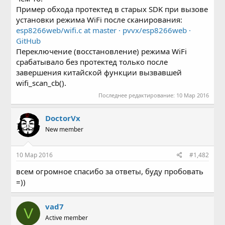
Пример обхода протектед в старых SDK при вызове
установки режима WiFi после сканирования:
esp8266web/wifi.c at master · pvvx/esp8266web ·
GitHub
Переключение (восстановление) режима WiFi
срабатывало без протектед только после
завершения китайской функции вызвавшей
wifi_scan_cb().
Последнее редактирование:
10 Мар 2016
DoctorVx
New member
10 Мар 2016
#1,482
всем огромное спасибо за ответы, буду пробовать
=))
vad7
V
Active member