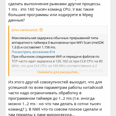
сделать выполнение рывками другие процессы.
1 ms - это 160 тысяч команд CPU. У вас такие
большие программы или кодируете в Mpeg
данные?
pvvx написал(а):
Максимальная задержка обычных прерываний типа
аппаратного таймера 0 выловлена при WiFi Scan (meSDK
1.3.0) и составляет 1.156 ms.
Посмотреть вложение 814
При обычном соединении WiFi и передаче файлов по
TCP часто идет задержка в 120..162 us при CLK CPU на 80
MHz, что для CLK CPU на 160 Mhz соответственно в 2
раза меньше. Проверка простого прерывания делалась
Нажмите для раскрытия...
на управлении таймером выходным пином с периодом
в 7 us (меньше не тянет при CLK CPU на 80 MHz). При 160
Из этого другой совокупностей выходит, что для
MHz предел обработчика простых прерываний к 5 us.
успешной по всем параметрам работы китайской
части надо ограничивать обработку в
NMI прерывание тянет до 4-х us. При обработчике
программном таймере до 1..2 ms (т.е. иногда
прерывания от таймера через nmi выпадений не
обнаружено.
можно 1..2 ms - но что там делать в сотни тысяч
команд? ). В NMI что-то совсем плохое сделали и
там пределы к паре микросекунд...