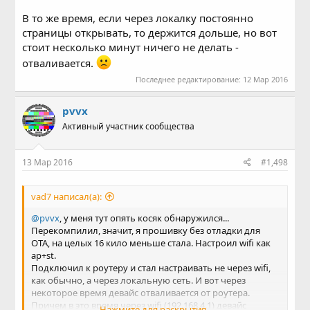
В то же время, если через локалку постоянно
страницы открывать, то держится дольше, но вот
стоит несколько минут ничего не делать -
отваливается.
Последнее редактирование:
12 Мар 2016
pvvx
Активный участник сообщества
13 Мар 2016
#1,498
vad7 написал(а):
@pvvx
, у меня тут опять косяк обнаружился...
Перекомпилил, значит, я прошивку без отладки для
ОТА, на целых 16 кило меньше стала. Настроил wifi как
ap+st.
Подключил к роутеру и стал настраивать не через wifi,
как обычно, а через локальную сеть. И вот через
некоторое время девайс отваливается от роутера.
Причем в это время через wifi (192.168.4.1) девайс
Нажмите для раскрытия...