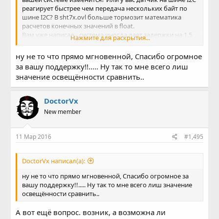
реагирует быстрее чем передача нескольких байт по
шине I2C? В sht7x.ovl больше тормозит математика
расчетов конечных значений в float.
Вам уже написал - система иногда дает задержки на 1.5
Нажмите для раскрытия...
ms - это значит, что уже с большей дискретностью
обрабатывать данные с датчиков нет смысла - всё равно
ну не то что прямо мгновенной, Спасибо огромное
может попасть на эту задержку. Т.е. более скоростные
за вашу поддержку!!..... Ну так то мне всего лиш
процессы, требующие мгновенной реакции,
значение освещённости сравнить..
необходимо делать по другому.
DoctorVx
New member
11 Мар 2016
#1,495
DoctorVx написал(а):
ну не то что прямо мгновенной, Спасибо огромное за
вашу поддержку!!..... Ну так то мне всего лиш значение
освещённости сравнить..
А вот ещё вопрос. возник, а возможна ли