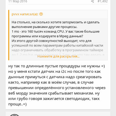
11 Мар 2016
#1,492
pvvx написал(а):
На столько, на сколько хотите затормозить и сделать
выполнение рывками другие процессы.
1 ms - это 160 тысяч команд CPU. У вас такие большие
программы или кодируете в Mpeg данные?
Из этого другой совокупностей выходит, что для
успешной по всем параметрам работы китайской части
надо ограничивать обработку в программном таймере
до 1..2 ms (т.е. иногда можно 1..2 ms - но что там делать в
Нажмите для раскрытия...
сотни тысяч команд? ). В NMI что-то совсем плохое
сделали и там пределы к паре микросекунд...
ну так то длинные пустые процедуры не нужны =)
но у меня кстати датчик на i2c но после того как
Как пример времени обработки I2C в sht7x.ovl
дынные примуться с датчика надо среагировать
http://esp8266.ru/forum/attachments/sht71-gif.1549/
на
както, например как в моём случае, в случае
программном таймере - там чтение данных с датчика и
контрольной суммы, стоп и старт и задание новой
превышении определённого установленого через
команды на исполнение... укладывается в менее 0.1 ms.
веб морду значения срабытывает механизм. ну
Дальше и больше датчик уже не в состоянии что-либо
или грубо говоря зажигается светодиодик, такк
ответить очень долго... А I2C - это самая тормозная
проще..=)
функция на ESP, т.к. нет аппаратного контроллера, для
неё нет fifo и DMA. Для других интерфейсов есть
аппаратная поддержка для работы блоками.