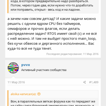
кода, в котором предварительно надо разобраться.
Потом, через годик-два, если нужно что-то доработать
или поправить, открыл - весь код и на ладони.
а зачем нам совсем детсад? И какие задачи можно
решить с одним ядром CPU без таймеров,
семафоров и прочих флагов, если делать
распределение задач? RTOS имеет свой (с) и не всё
с ней можно. И там не выйдет простого main_loop,
без кучи обвесов и дерганного исполнения... Вас
куда-то всё не туда тянет.
Последнее редактирование:
11 Мар 2016
pvvx
Активный участник сообщества
11 Мар 2016
#1,489
aloika написал(а):
Вон, в параллельных ветках форума как-то передают же
на сайты типа thingspeak температуру там, влажность и