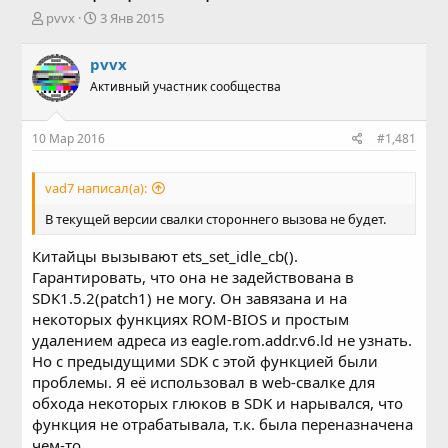
А
Д
pvvx
3 Янв 2015
в
а
т
т
pvvx
о
а
Активный участник сообщества
р
н
т
а
е
ч
10 Мар 2016
#1,481
м
а
ы
л
а
vad7 написал(а):
В текущей версии свалки стороннего вызова не будет.
Китайцы вызывают ets_set_idle_cb().
Гарантировать, что она не задействована в
SDK1.5.2(patch1) не могу. Он завязана и на
некоторых функциях ROM-BIOS и простым
удалением адреса из eagle.rom.addr.v6.ld не узнать.
Но с предыдущими SDK с этой функцией были
проблемы. Я её использовал в web-свалке для
обхода некоторых глюков в SDK и нарывался, что
функция не отрабатывала, т.к. была переназначена
чем-то.