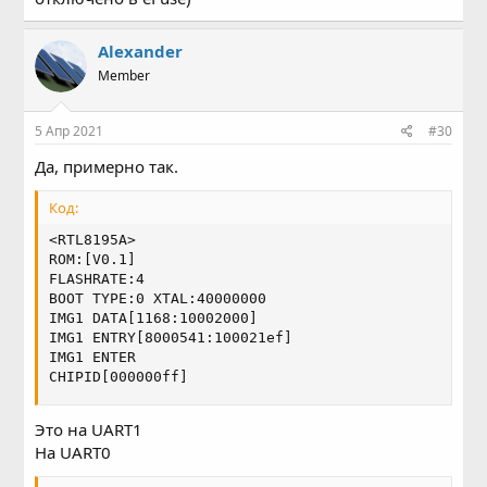
Alexander
Member
5 Апр 2021
#30
Да, примерно так.
Код:
<RTL8195A>

ROM:[V0.1]

FLASHRATE:4

BOOT TYPE:0 XTAL:40000000

IMG1 DATA[1168:10002000]

IMG1 ENTRY[8000541:100021ef]

IMG1 ENTER

CHIPID[000000ff]
Это на UART1
На UART0