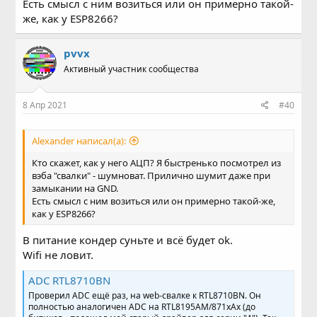
Есть смысл с ним возиться или он примерно такой-
же, как у ESP8266?
pvvx
Активный участник сообщества
8 Апр 2021
#40
Alexander написал(а):
Кто скажет, как у него АЦП? Я быстренько посмотрел из
вэба "свалки" - шумноват. Прилично шумит даже при
замыкании на GND.
Есть смысл с ним возиться или он примерно такой-же,
как у ESP8266?
В питание кондер суньте и всё будет ok.
Wifi не ловит.
ADC RTL8710BN
Проверил ADC ещё раз, на web-свалке к RTL8710BN. Он
полностью аналогичен ADC на RTL8195AM/871xAx (до