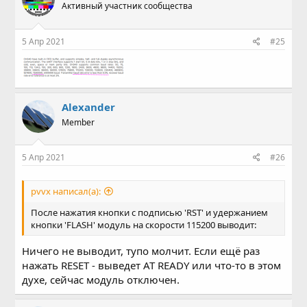
- "выхода нет"
- всё по кругу - на начало -
Активный участник сообщества
пользователь должен жать кнопу reset без кнопки flash
(или прописать табличку адресов старта в RAM по
формату загрузки boot)
5 Апр 2021
#25
Буфер приема находиться в 0x1003B000 - в него писать
не стоит, как и в стек CPU, но всё можно...
Alexander
Member
5 Апр 2021
#26
pvvx написал(а):
После нажатия кнопки c подписью 'RST' и удержанием
кнопки 'FLASH' модуль на скорости 115200 выводит:
Ничего не выводит, тупо молчит. Если ещё раз
нажать RESET - выведет AT READY или что-то в этом
духе, сейчас модуль отключен.