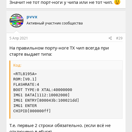
Значит не тот порт-ноги у чипа или не тот чип.
pvvx
Активный участник сообщества
5 Апр 2021
#29
На правильном порту-ноге TX чип всегда при
старте выдает типа:
Код:
<RTL8195A>

ROM:[V0.1]

FLASHRATE:4

BOOT TYPE:0 XTAL:40000000

IMG1 DATA[1112:10002000]

IMG1 ENTRY[800043b:100021dd]

IMG1 ENTER

CHIPID[000000ff]
Т.е. первые 2 строки обязательно. (если всё не
отключено в eFuse)