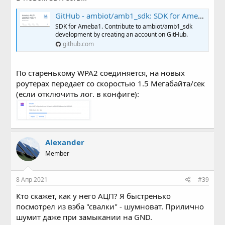
GitHub - ambiot/amb1_sdk: SDK for Ameba1
SDK for Ameba1. Contribute to ambiot/amb1_sdk
development by creating an account on GitHub.
github.com
По старенькому WPA2 соединяется, на новых
роутерах передает со скоростью 1.5 Мегабайта/сек
(если отключить лог. в конфиге):
Alexander
Member
8 Апр 2021
#39
Кто скажет, как у него АЦП? Я быстренько
посмотрел из вэба "свалки" - шумноват. Прилично
шумит даже при замыкании на GND.