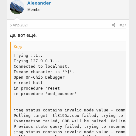
Alexander
Member
5 Апр 2021
#27
Да, вот ещё.
Код:
Trying ::1...

Trying 127.0.0.1...

Connected to localhost.

Escape character is '^]'.

Open On-Chip Debugger

> reset halt

in procedure 'reset'

in procedure 'ocd_bouncer'

jtag status contains invalid mode value - communica
Polling target rtl8195a.cpu failed, trying to reexa
Examination failed, GDB will be halted. Polling aga
Previous state query failed, trying to reconnect

jtag status contains invalid mode value - communica