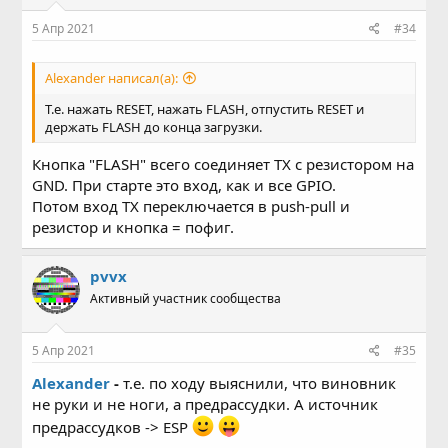
5 Апр 2021
#34
Alexander написал(а):
Т.е. нажать RESET, нажать FLASH, отпустить RESET и
держать FLASH до конца загрузки.
Кнопка "FLASH" всего соединяет TX с резистором на
GND. При старте это вход, как и все GPIO.
Потом вход TX переключается в push-pull и
резистор и кнопка = пофиг.
pvvx
Активный участник сообщества
5 Апр 2021
#35
Alexander
-
т.е. по ходу выяснили, что виновник
не руки и не ноги, а предрассудки. А источник
предрассудков -> ESP