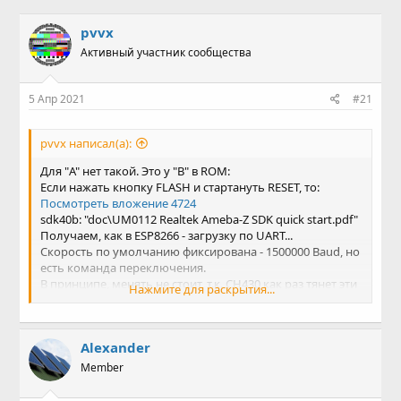
в
а
т
т
pvvx
о
а
Активный участник сообщества
р
н
т
а
е
ч
5 Апр 2021
#21
м
а
ы
л
а
pvvx написал(а):
Для "A" нет такой. Это у "В" в ROM:
Если нажать кнопку FLASH и стартануть RESET, то:
Посмотреть вложение 4724
sdk40b: "doc\UM0112 Realtek Ameba-Z SDK quick start.pdf"
Получаем, как в ESP8266 - загрузку по UART...
Скорость по умолчанию фиксирована - 1500000 Baud, но
есть команда переключения.
В принципе, менять не стоит, т.к. CH430 как раз тянет эти
Нажмите для раскрытия...
1.5Mbit/s, а другие, большие скорости с ней не
стыкуются.
---
Alexander
Кратко:
1) Формат
аналогичен xmodem
:
Member
SOH 0x01 Start of Header, начало заголовка (блок 4+128
байт - это отличие от стандарта)