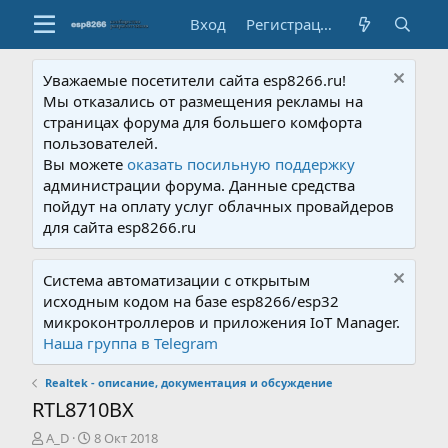
Вход
Регистрация
Уважаемые посетители сайта esp8266.ru!
Мы отказались от размещения рекламы на
страницах форума для большего комфорта
пользователей.
Вы можете
оказать посильную поддержку
администрации форума. Данные средства
пойдут на оплату услуг облачных провайдеров
для сайта esp8266.ru
Система автоматизации с открытым
исходным кодом на базе esp8266/esp32
микроконтроллеров и приложения IoT Manager.
Наша группа в Telegram
Realtek - описание, документация и обсуждение
RTL8710BX
А
Д
A_D
8 Окт 2018