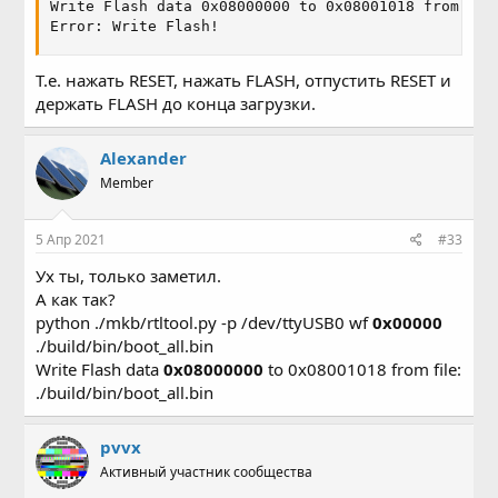
Write Flash data 0x08000000 to 0x08001018 from fil
Error: Write Flash!
Т.е. нажать RESET, нажать FLASH, отпустить RESET и
держать FLASH до конца загрузки.
Alexander
Member
5 Апр 2021
#33
Ух ты, только заметил.
А как так?
python ./mkb/rtltool.py -p /dev/ttyUSB0 wf
0x00000
./build/bin/boot_all.bin
Write Flash data
0x08000000
to 0x08001018 from file:
./build/bin/boot_all.bin
pvvx
Активный участник сообщества