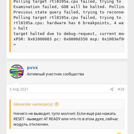
Polling target rtl8195a.cpu failed, trying to reexa
Examination failed, GDB will be halted. Polling aga
Previous state query failed, trying to reconnect

Polling target rtl8195a.cpu failed, trying to reexa
rtl8195a.cpu: hardware has 6 breakpoints, 4 watchpo
> halt

target halted due to debug-request, current mode: H
xPSR: 0x61000003 pc: 0x0000d350 msp: 0x1003ef00

>
pvvx
Активный участник сообщества
5 Апр 2021
#28
Alexander написал(а):
Ничего не выводит, тупо молчит. Если ещё раз нажать
RESET - выведет AT READY или что-то в этом духе, сейчас
модуль отключен.