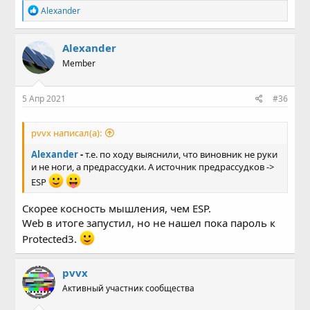
Р
Alexander
е
а
к
Alexander
ц
Member
и
и
:
5 Апр 2021
#36
pvvx написал(а):
Alexander
-
т.е. по ходу выяснили, что виновник не руки
и не ноги, а предрассудки. А источник предрассудков ->
ESP
Скорее косность мышления, чем ESP.
Web в итоге запустил, но не нашел пока пароль к
Protected3.
pvvx
Активный участник сообщества