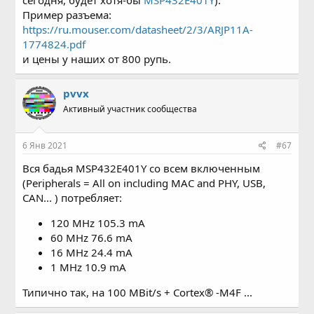
сегодня, будет хотя-бы
MSP432E401Y
).
Пример разъема:
https://ru.mouser.com/datasheet/2/3/ARJP11A-
1774824.pdf
и цены у наших от 800 рупь.
pvvx
Активный участник сообщества
6 Янв 2021
#67
Вся бадья MSP432E401Y со всем включенным
(Peripherals = All on including MAC and PHY, USB,
CAN... ) потребляет:
120 MHz 105.3 mA
60 MHz 76.6 mA
16 MHz 24.4 mA
1 MHz 10.9 mA
Типично так, на 100 MBit/s + Cortex® -M4F ...