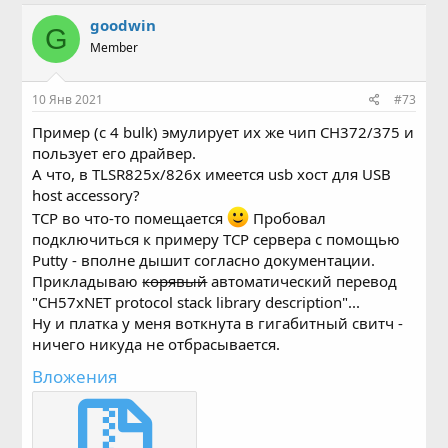
goodwin
G
Member
10 Янв 2021
#73
Пример (с 4 bulk) эмулирует их же чип CH372/375 и
пользует его драйвер.
А что, в TLSR825x/826x имеется usb хост для USB
host accessory?
TCP во что-то помещается
Пробовал
подключиться к примеру TCP сервера с помощью
Putty - вполне дышит согласно документации.
Прикладываю
корявый
автоматический перевод
"CH57xNET protocol stack library description"...
Ну и платка у меня воткнута в гигабитный свитч -
ничего никуда не отбрасывается.
Вложения