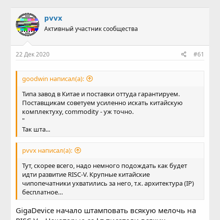
в
а
т
т
pvvx
о
а
Активный участник сообщества
р
н
т
а
е
ч
22 Дек 2020
#61
м
а
ы
л
а
goodwin написал(а):
Типа завод в Китае и поставки оттуда гарантируем.
Поставщикам советуем усиленно искать китайскую
комплектуху, commodity - уж точно.
"
Так шта...
pvvx написал(а):
Тут, скорее всего, надо немного подождать как будет
идти развитие RISC-V. Крупные китайские
чипопечатники ухватились за него, т.к. архитектура (IP)
бесплатное…
GigaDevice начало штамповать всякую мелочь на