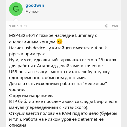
goodwin
G
Member
9 Янв 2021
#68
MSP432E401Y тяжкое наследие Luminary c
аналогичным концом
Насчет usb device - у китайцев имеется и 4 bulk
pipes в примерах.
Ну и, имхо, идеальный таракашка всего о 28 ногах
для работы с Андроид девайсами в качестве
USB host accessory - можно питать любую тушку
одновременно с обменом данными.
Для usb есть исходники работы на "железном"
уровне.
С другим напряжнее:
В IP библиотеке прослеживаются следы Lwip и есть
мануал (переведенный с китайского).
Откушивается половина RAM под это дело (буферы
и т.п.). Работа на низком уровне с ethernet не
описана.