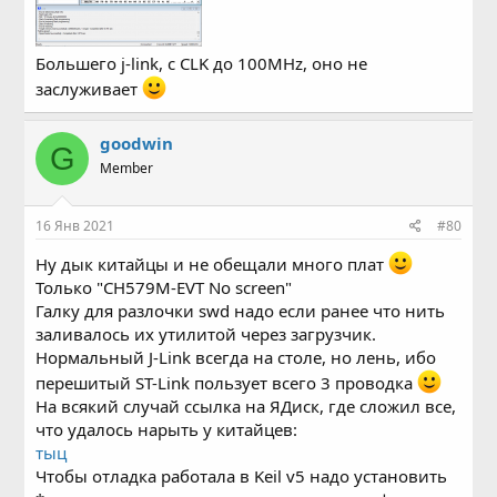
Большего j-link, с CLK до 100MHz, оно не
заслуживает
goodwin
G
Member
16 Янв 2021
#80
Ну дык китайцы и не обещали много плат
Только "CH579M-EVT No screen"
Галку для разлочки swd надо если ранее что нить
заливалось их утилитой через загрузчик.
Нормальный J-Link всегда на столе, но лень, ибо
перешитый ST-Link пользует всего 3 проводка
На всякий случай ссылка на ЯДиск, где сложил все,
что удалось нарыть у китайцев:
тыц
Чтобы отладка работала в Keil v5 надо установить