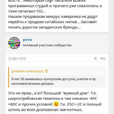
RISC-V... Некоторые софт писатели всяких
программных студий и прочего уже схватились и
тоже печатают ПО...
Нашим продавахам микрух наверняка не дадут
перейти к продаже китайских чипов... Заставят
пихать дорогие западенские бренды...
pvvx
Активный участник сообщества
22 Дек 2020
#62
goodwin написал(а):
Я лет 20 занимаюсь контролем доступа, учетом и пр.
околовсяческими делами.
Это не пром., а IoT большой "вумный дом". Т.е.
ширпотребовская тематика и там никаких -40C
+80C и прочих условий
Т.е. 25С+-2С и полный
штиль во всех диапазонах: магнитных,