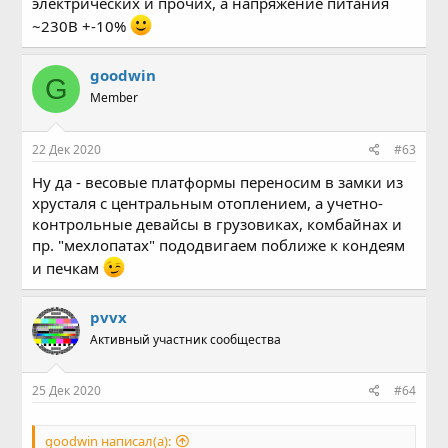
электрических и прочих, а напряжение питания
~230В +-10%
goodwin
G
Member
22 Дек 2020
#63
Ну да - весовые платформы переносим в замки из
хрусталя с центральным отоплением, а учетно-
контрольные девайсы в грузовиках, комбайнах и
пр. "мехлопатах" пододвигаем поближе к кондеям
и печкам
pvvx
Активный участник сообщества
25 Дек 2020
#64
goodwin написал(а):