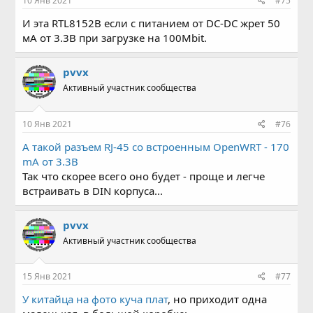
10 Янв 2021
#75
И эта RTL8152B если с питанием от DC-DC жрет 50
мА от 3.3В при загрузке на 100Mbit.
pvvx
Активный участник сообщества
10 Янв 2021
#76
А такой разъем RJ-45 со встроенным OpenWRT - 170
mA от 3.3В
Так что скорее всего оно будет - проще и легче
встраивать в DIN корпуса...
pvvx
Активный участник сообщества
15 Янв 2021
#77
У китайца на фото куча плат
, но приходит одна