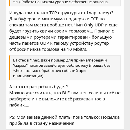
т.п.). Работа на низком уровне с ethernet не описана.
И куда там только TCP структуры от Lwip влезут?
Для буферов и минимума поддержки TCP по
спекам там места вообще нет. Чип Only UDP и ещё
будет грузить свичи своим тормозом... Прикол с
дешевыми роутерами гарантирован - большую
часть пакетов UDP к такому устройству роутер
отбросит из-за тормоза на 10 Mbit/s...
BT стек в *.hex. Даже пример для приема/передачи
"сырых" пакетов задействует библиотеку (правда без
*.hex - только обработчик событий при
инициализации).
А это кто разгребать будет?
Можно уже считать, что BLE там нет, если вы всё не
разберете и не выложите всё разжеванное в
паблик....
PS: Моя заказа данной платы пока только: Посылка
прибыла в страну назначения