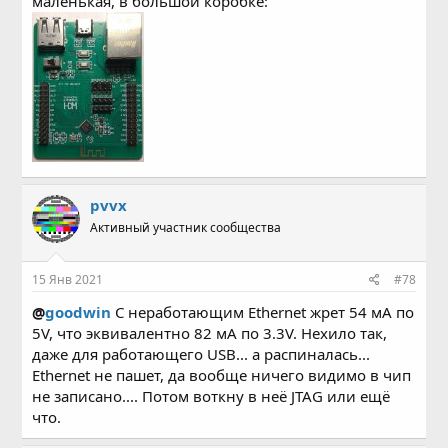
маленькая, в большой коробке:
pvvx
Активный участник сообщества
15 Янв 2021
#78
@
goodwin
С неработающим Ethernet жрет 54 мA по
5V, что эквивалентно 82 мА по 3.3V. Нехило так,
даже для работающего USB... а распиналась...
Ethernet не пашет, да вообще ничего видимо в чип
не записано.... Потом воткну в неё JTAG или ещё
что.