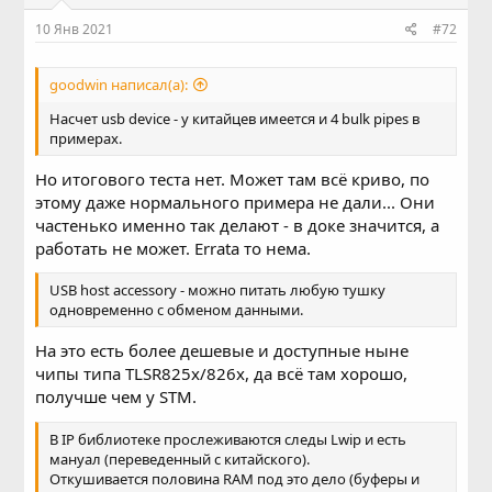
10 Янв 2021
#72
goodwin написал(а):
Насчет usb device - у китайцев имеется и 4 bulk pipes в
примерах.
Но итогового теста нет. Может там всё криво, по
этому даже нормального примера не дали... Они
частенько именно так делают - в доке значится, а
работать не может. Errata то нема.
USB host accessory - можно питать любую тушку
одновременно с обменом данными.
На это есть более дешевые и доступные ныне
чипы типа TLSR825x/826x, да всё там хорошо,
получше чем у STM.
В IP библиотеке прослеживаются следы Lwip и есть
мануал (переведенный с китайского).
Откушивается половина RAM под это дело (буферы и