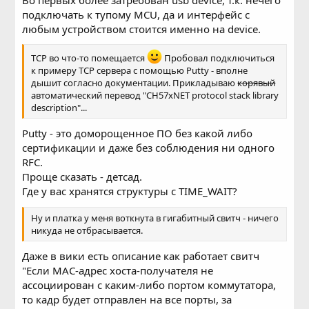
подключать к тупому MCU, да и интерфейс с
любым устройством стоится именно на device.
TCP во что-то помещается
Пробовал подключиться
к примеру TCP сервера с помощью Putty - вполне
дышит согласно документации. Прикладываю
корявый
автоматический перевод "CH57xNET protocol stack library
description"...
Putty - это доморощенное ПО без какой либо
сертификации и даже без соблюдения ни одного
RFC.
Проще сказать - детсад.
Где у вас хранятся структуры с TIME_WAIT?
Ну и платка у меня воткнута в гигабитный свитч - ничего
никуда не отбрасывается.
Даже в вики есть описание как работает свитч
"Если MAC-адрес хоста-получателя не
ассоциирован с каким-либо портом коммутатора,
то кадр будет отправлен на все порты, за