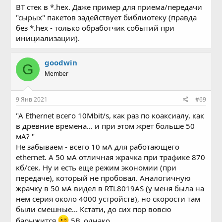
BT стек в *.hex. Даже пример для приема/передачи
"сырых" пакетов задействует библиотеку (правда
без *.hex - только обработчик событий при
инициализации).
goodwin
G
Member
9 Янв 2021
#69
"А Ethernet всего 10Mbit/s, как раз по коаксиалу, как
в древние времена... и при этом жрет больше 50
мА? "
Не забываем - всего 10 мА для работающего
ethernet. А 50 мА отличная жрачка при трафике 870
кб/сек. Ну и есть еще режим экономии (при
передаче), который не пробовал. Аналогичную
жрачку в 50 мА видел в RTL8019AS (у меня была на
нем серия около 4000 устройств), но скорости там
были смешные... Кстати, до сих пор вовсю
барыжится
5В, однако...