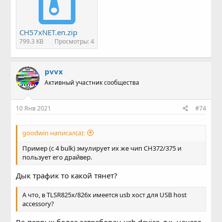
CH57xNET.en.zip
799.3 KB
Просмотры: 4
pvvx
Активный участник сообщества
10 Янв 2021
#74
goodwin написал(а):
Пример (с 4 bulk) эмулирует их же чип CH372/375 и
пользует его драйвер.
Дык трафик то какой тянет?
А что, в TLSR825x/826x имеется usb хост для USB host
accessory?
Во первых более затребован usb device, т.к. нечего