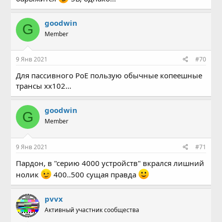
goodwin
G
Member
9 Янв 2021
#70
Для пассивного PoE пользую обычные копеешные
трансы xx102...
goodwin
G
Member
9 Янв 2021
#71
Пардон, в "серию 4000 устройств" вкрался лишний
нолик
400..500 сущая правда
pvvx
Активный участник сообщества