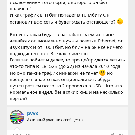
исключением того порта, с которого он был
получен."
И как трафик в 1Гбит попадет в 10 Мбит? Он
остановит всю сеть и будет ждать отстающего?
Вот есть такая бяда - в разрабатываемых ныне
девайсах опционально нужны розетки Ethernet, от
двух штук и от 100 Гбит, но блин на рынке ничего
подходящего нет. Всё как вымерло.
Если так пойдет и далее, то проще/придется лепить
что-то типа RTL8152B (до $2) из начала 2010 года.
Но оно так-же трафик никакой не тянет
но
проще включается как опциональная лабуда -
нужен разъем всего на 2 проводка в USB... Кто что
нормальное видел, без всяких RMI и на несколько
портов?
pvvx
Активный участник сообщества