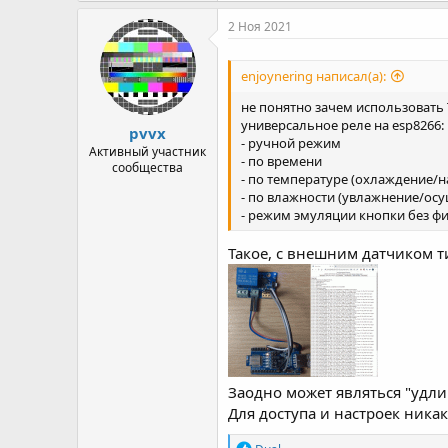
2 Ноя 2021
enjoynering написал(а):
не понятно зачем использовать 
универсальное реле на esp8266:
pvvx
- ручной режим
Активный участник
- по времени
сообщества
- по температуре (охлаждение/н
- по влажности (увлажнение/ос
- режим эмуляции кнопки без ф
Такое, с внешним датчиком 
Заодно может являться "удли
Для доступа и настроек никак
Р