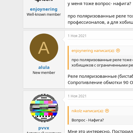
у меня тоже вопрос- нафига?
enjoynering
Well-known member
про поляризованные реле тож
профессионалов, а для хоби
1 Ноя 2021
A
enjoynering написал(а):
про поляризованные реле тоже с
хобищиков с ограниченными ре
alula
New member
Реле поляризованные (бистаб
Сопротивление обмотки 90 О
1 Ноя 2021
nikolz написал(а):
Вопрос - Нафига?
pvvx
Мне это интересно. Построил