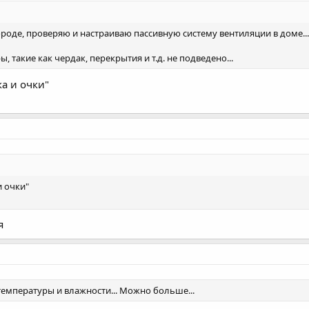
игороде, проверяю и настраиваю пассивную систему вентиляции в доме.
, такие как чердак, перекрытия и т.д. не подведено...
а и очки"
 очки"
я
температуры и влажности... Можно больше...