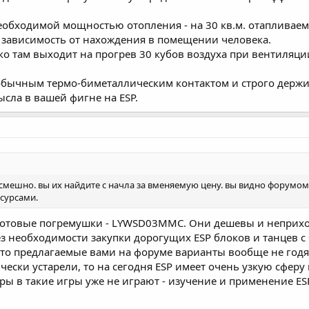
еобходимой мощностью отопления - на 30 кв.м. отапливаемо
ь зависимость от нахождения в помещении человека.
ько там выходит на прогрев 30 кубов воздуха при вентиляци
обычным термо-биметаллическим контактом и строго держит
ысла в вашей фигне на ESP.
мешно. вы их найдите с начла за вменяемую цену. вы видно форумом 
сурсами.
 готовые погремушки - LYWSD03MMC. Они дешевы и неприхо
 необходимости закупки дорогущих ESP блоков и танцев с 
о предлагаемые вами на форуме варианты вообще не годятся
ески устарели, то на сегодня ESP имеет очень узкую сфер
ры в такие игры уже не играют - изучение и применение ES