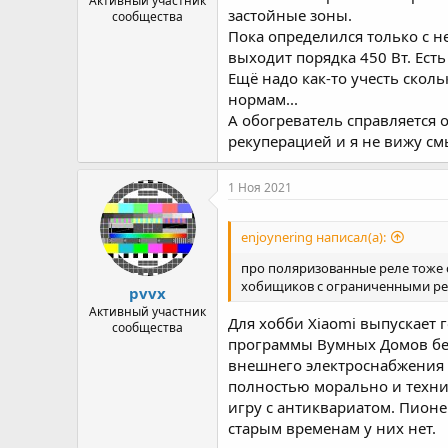
Активный участник
застойные зоны.
сообщества
Пока определился только с н
выходит порядка 450 Вт. Ест
Ещё надо как-то учесть скол
нормам...
А обогреватель справляется 
рекуперацией и я не вижу см
1 Ноя 2021
enjoynering написал(а):
про поляризованные реле тоже с
хобищиков с ограниченными ре
pvvx
Активный участник
Для хобби Xiaomi выпускает
сообщества
программы Вумных Домов без
внешнего электроснабжения т
полностью морально и технич
игру с антиквариатом. Пионе
старым временам у них нет.