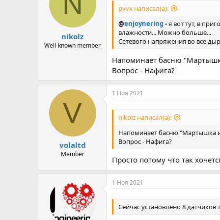
N
pvvx написал(а):
@
enjoynering
-
я вот тут, в пр
влажности... Можно больше...
nikolz
Сетевого напряжения во все дыры
Well-known member
Напоминает басню "Мартышк
Вопрос - Нафига?
1 Ноя 2021
V
nikolz написал(а):
Напоминает басню "Мартышка и
Вопрос - Нафига?
volaltd
Member
Просто потому что так хочетс
1 Ноя 2021
Сейчас установлено 8 датчиков 