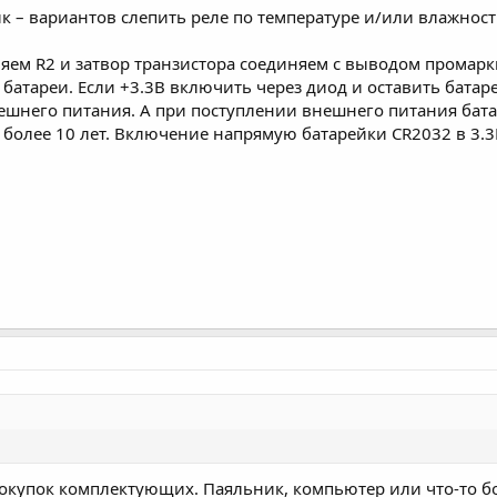
ник – вариантов слепить реле по температуре и/или влажност
даляем R2 и затвор транзистора соединяем с выводом прома
+ батареи. Если +3.3В включить через диод и оставить бата
ешнего питания. А при поступлении внешнего питания бата
 более 10 лет. Включение напрямую батарейки CR2032 в 3.3В
покупок комплектующих. Паяльник, компьютер или что-то бо