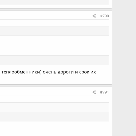
#790
ь, теплообменники) очень дороги и срок их
#791