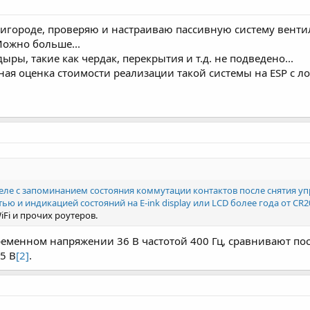
 пригороде, проверяю и настраиваю пассивную систему венти
Можно больше...
ыры, такие как чердак, перекрытия и т.д. не подведено...
я оценка стоимости реализации такой системы на ESP с лог
еле с запоминанием состояния коммутации контактов после снятия 
ью и индикацией состояний на E-ink display или LCD более года от CR2
Fi и прочих роутеров.
еременном напряжении 36 В частотой 400 Гц, сравнивают п
5 В
[2]
.