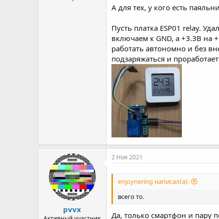
А для тех, у кого есть паяль
Пусть платка ESP01 relay. У
включаем к GND, а +3.3В на 
работать автономно и без вн
подзаряжаться и проработает
2 Ноя 2021
enjoynering написал(а):
всего то.
pvvx
Да, только смартфон и пару 
Активный участник