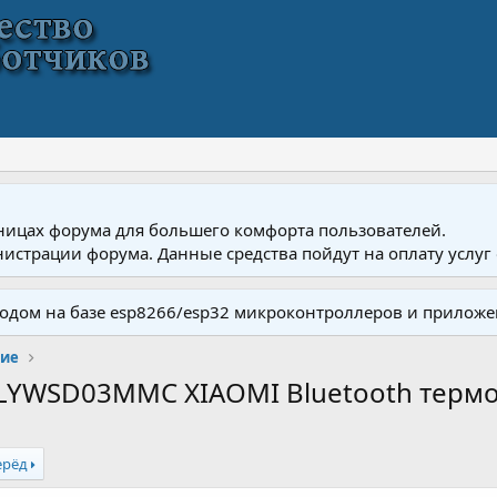
ницах форума для большего комфорта пользователей.
истрации форума. Данные средства пойдут на оплату услуг 
одом на базе esp8266/esp32 микроконтроллеров и приложе
ние
= LYWSD03MMC XIAOMI Bluetooth терм
ерёд