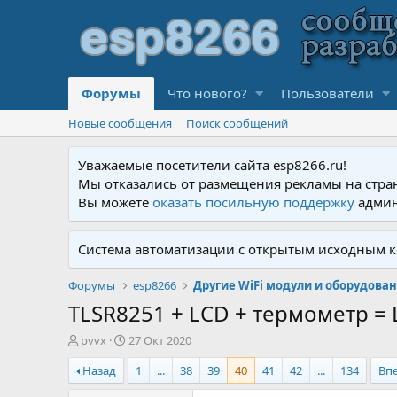
Форумы
Что нового?
Пользователи
Новые сообщения
Поиск сообщений
Уважаемые посетители сайта esp8266.ru!
Мы отказались от размещения рекламы на стра
Вы можете
оказать посильную поддержку
админ
Система автоматизации с открытым исходным к
Форумы
esp8266
Другие WiFi модули и оборудова
TLSR8251 + LCD + термометр 
А
Д
pvvx
27 Окт 2020
в
а
Назад
1
...
38
39
40
41
42
...
134
Вп
т
т
о
а