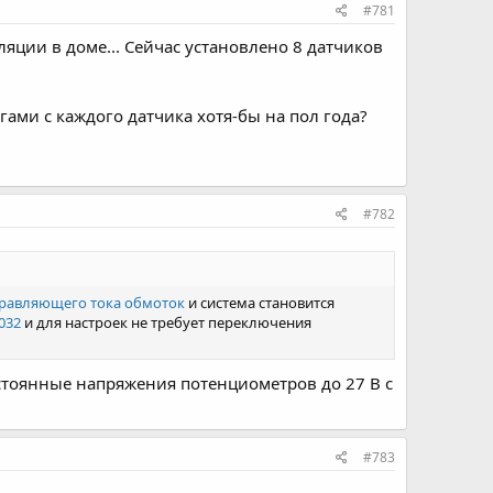
#781
ляции в доме... Сейчас установлено 8 датчиков
ами с каждого датчика хотя-бы на пол года?
#782
управляющего тока обмоток
и система становится
032
и для настроек не требует переключения
остоянные напряжения потенциометров до 27 В с
#783