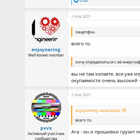
Dual
е
а
к
2 Ноя 2021
ц
и
и
смартфон
:
всего то.
enjoynering
Well-known member
хочу определиться с её энерго
вы не там копаете. все уже 
окупаемости очень высокий -
2 Ноя 2021
enjoynering написал(а):
всего то.
pvvx
Ага - он и прошивки грузит по
Активный участник
сообщества