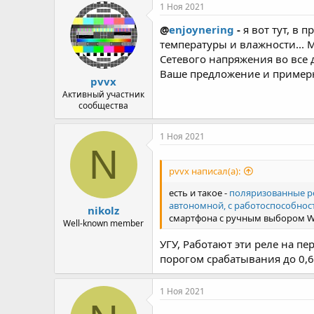
р
н
1 Ноя 2021
т
а
@
enjoynering
-
я вот тут, в
е
ч
м
а
температуры и влажности... 
ы
л
Сетевого напряжения во все д
а
Ваше предложение и примерна
pvvx
Активный участник
сообщества
1 Ноя 2021
N
pvvx написал(а):
есть и такое -
поляризованные р
автономной, с работоспособност
nikolz
смартфона с ручным выбором Wi
Well-known member
УГУ, Работают эти реле на п
порогом срабатывания до 0,6
1 Ноя 2021