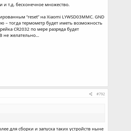
и и т.д. бесконечное множество.
ркированным “reset” на Xiaomi LYWSD03MMC. GND
рею – тогда термометр будет иметь возможность
рейка CR2032 по мере разряда будет
 не желательно...
#792
лее для сборки и запуска таких устройств ныне