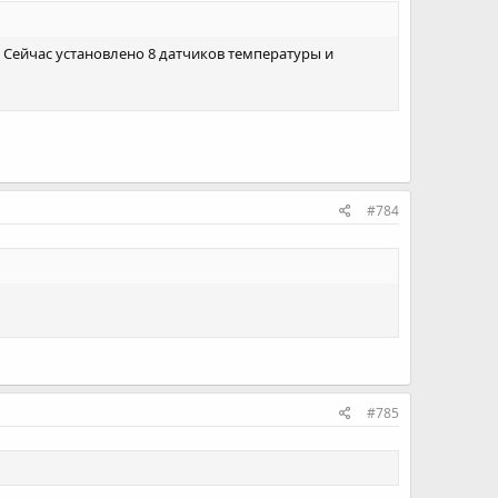
.. Сейчас установлено 8 датчиков температуры и
#784
#785