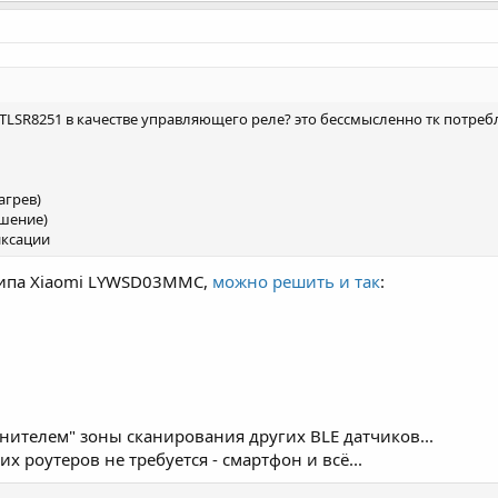
TLSR8251 в качестве управляющего реле? это бессмысленно тк потребл
агрев)
ушение)
иксации
типа Xiaomi LYWSD03MMC,
можно решить и так
:
нителем" зоны сканирования других BLE датчиков...
их роутеров не требуется - смартфон и всё...