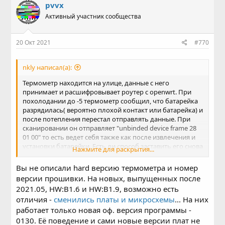
pvvx
Активный участник сообщества
20 Окт 2021
#770
nkly написал(а):
Термометр находится на улице, данные с него
принимает и расшифровывает роутер с openwrt. При
похолодании до -5 термометр сообщил, что батарейка
разрядилась( вероятно плохой контакт или батарейка) и
после потепления перестал отправлять данные. При
сканировании он отправляет "unbinded device frame 28
01 00" то есть ведет себя также как после извлечения и
установки батарейки. Есть ли способ заставить его снова
Нажмите для раскрытия...
посылать данные или нужно снова получать Mi Token?
Как произвести проверку кодов и согласование датчика
Вы не описали hard версию термометра и номер
без Mi Home?
версии прошивки. На новых, выпущенных после
2021.05, HW:B1.6 и HW:B1.9, возможно есть
отличия -
сменились платы и микросхемы
... На них
работает только новая оф. версия программы -
0130. Её поведение и сами новые версии плат не