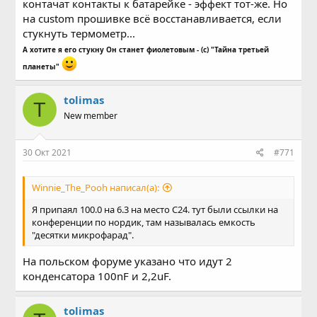
контачат контакты к батарейке - эффект тот-же. Но
на custom прошивке всё восстанавливается, если
стукнуть термометр...
А хотите я его стукну Он станет фиолетовым - (с) "Тайна третьей
планеты"
tolimas
T
New member
30 Окт 2021
#771
Winnie_The_Pooh написал(а):
Я припаял 100.0 на 6.3 на место С24. тут были ссылки на
конференции по нордик, там называлась емкость
"десятки микрофарад".
На польском форуме указано что идут 2
конденсатора 100nF и 2,2uF.
tolimas