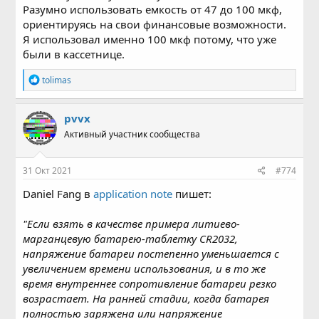
Разумно использовать емкость от 47 до 100 мкф,
ориентируясь на свои финансовые возможности.
Я использовал именно 100 мкф потому, что уже
были в кассетнице.
Р
tolimas
е
а
к
pvvx
ц
Активный участник сообщества
и
и
:
31 Окт 2021
#774
Daniel Fang в
application note
пишет:
"Если взять в качестве примера литиево-
марганцевую батарею-таблетку CR2032,
напряжение батареи постепенно уменьшается с
увеличением времени использования, и в то же
время внутреннее сопротивление батареи резко
возрастает. На ранней стадии, когда батарея
полностью заряжена или напряжение