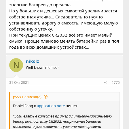
энергию батареи до предела.
Но у больших и дешевых емкостей увеличивается
собственная утечка... Следовательно нужно
устанавливать дорогую емкость, имеющую малую
собственную утечку.
При текущих ценах CR2032 всё это имеет малый
смысл. Проще планово менять батарейки раз в пол
года во всех домашних устройствах...
nikolz
N
Well-known member
31 Окт 2021
#775
pvvx написал(а):
Daniel Fang в
application note
пишет:
"Если взять в качестве примера литиево-марганцевую
батарею-таблетку CR2032, напряжение батареи
постепенно уменьшается с увеличением времени