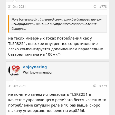
31 Окт 2021
#778
Но в более поздний период срока службы батареи нельзя
игнорировать влияние внутреннего сопротивления
батареи.
на таких мизерных токах потребления как у
TLSR8251, высокое внутреннее сопротивление
легко компенсируется допаиванием параллельно
батареи тантала на 100мкФ
enjoynering
Well-known member
31 Окт 2021
#779
не понятно зачем использовать TLSR8251 в
качестве управляющего реле? это бессмысленно тк
потребление катушки реле в 10 раз выше. скоро
выкачу универсальное реле на esp8266: