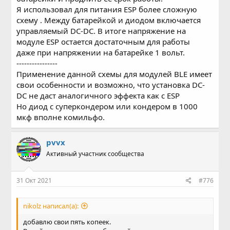
Я использовал для питания ESP более сложную
И к нашим реалиям:
схему . Между батарейкой и диодом включается
При начале BLE соединения Термометра средний ток
управляемый DC-DC. В итоге напряжение на
потребления увеличивается - увеличивается частота
модуле ESP остается достаточным для работы
импульсов передачи. Так происходит пока
запрашивающий соединение BT адаптер не согласует с
даже при напряжении на батарейке 1 вольт.
устройством временной интервал соединения. В этот
----------------
момент падение на батарее максимально -> при
Применение данной схемы для модулей BLE имеет
подсевшем CR2032 происходит импульсный провал
свои особенности и возможно, что установка DC-
напряжения ниже минимального напряжения работы и
DC не даст аналогичного эффекта как с ESP
термометр сбрасывается, соединение прерывается. А на
Но диод с суперкондером или кондером в 1000
рекламный режим такой батареи ещё хватает.
По этому - чем больше емкость добавляемого
мкф вполне комильфо.
конденсатора, тем больше время работы термометра
от батареи - возможность вычерпать энергию батареи
pvvx
до предела.
Но у больших и дешевых емкостей увеличивается
Активный участник сообщества
собственная утечка... Следовательно нужно
устанавливать дорогую емкость, имеющую малую
31 Окт 2021
#776
собственную утечку.
При текущих ценах CR2032 всё это имеет малый смысл.
Проще планово менять батарейки раз в пол года во
nikolz написал(а):
всех домашних устройствах...
добавлю свои пять копеек.