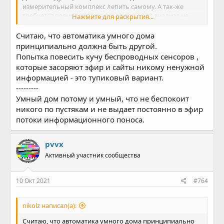
измерительный комплекс лепить самому. А так-же
требуется время накопление данных для анализа не
Нажмите для раскрытия...
менее года...
Присутствие и деятельность человека в здании делает
Считаю, что автоматика умного дома
ведет к очень сложному процессу анализа и кучи
принципиально должна быть другой.
оборудования с всевозможными датчиками.
Попытка повесить кучу беспроводных сенсоров ,
Выше приведены графики температуры и влажности
которые засоряют эфир и сайты никому ненужной
помещения без присутствия человека и какой-либо
информацией - это тупиковый вариант.
автоматики...
---------
К вам и вопрос - какие датчики и ПО минимально
необходимы для успешного анализа
Умный дом потому и умный, что не беспокоит
энергоэффективность самого жилого здания, при
никого по пустякам и не выдает постоянно в эфир
условии что будет одно посещение-осмотр раз в 3
потоки информационного поноса.
месяца для проверки?
На большие сроки не вижу смысла оставлять
непосещаемым городской дом...
pvvx
Активный участник сообщества
10 Окт 2021
#764
nikolz написал(а):
Считаю, что автоматика умного дома принципиально