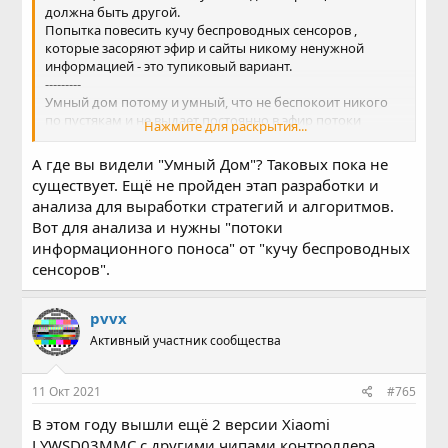
должна быть другой.
Попытка повесить кучу беспроводных сенсоров ,
которые засоряют эфир и сайты никому ненужной
информацией - это тупиковый вариант.
---------
Умный дом потому и умный, что не беспокоит никого
по пустякам и не выдает постоянно в эфир потоки
Нажмите для раскрытия...
информационного поноса.
А где вы видели "Умный Дом"? Таковых пока не
существует. Ещё не пройден этап разработки и
анализа для выработки стратегий и алгоритмов.
Вот для анализа и нужны "потоки
информационного поноса" от "кучу беспроводных
сенсоров".
pvvx
Активный участник сообщества
11 Окт 2021
#765
В этом году вышли ещё 2 версии Xiaomi
LYWSD03MMC с другими чипами контроллера