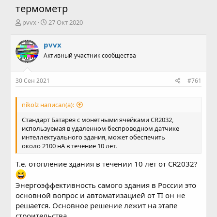
термометр
А
Д
pvvx
27 Окт 2020
в
а
т
т
pvvx
о
а
Активный участник сообщества
р
н
т
а
е
ч
30 Сен 2021
#761
м
а
ы
л
а
nikolz написал(а):
Стандарт Батарея с монетными ячейками CR2032,
используемая в удаленном беспроводном датчике
интеллектуального здания, может обеспечить
около 2100 нА в течение 10 лет.
Т.е. отопление здания в течении 10 лет от CR2032?
Энергоэффективность самого здания в России это
основной вопрос и автоматизацией от TI он не
решается. Основное решение лежит на этапе
строительства...