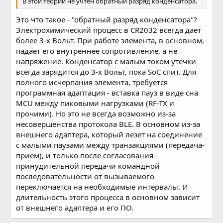
В этой теории не учтен обратный разряд конденсатора.
Это что такое - "обратный разряд конденсатора"?
Электрохимический процесс в CR2032 всегда дает
более 3-х Вольт. При работе элемента, в основном,
падает его внутреннее сопротивление, а не
напряжение. Конденсатор с малым током утечки
всегда зарядится до 3-х Вольт, пока SoC спит. Для
полного исчерпания элемента, требуется
программная адаптация - вставка пауз в виде сна
MCU между пиковыми нагрузками (RF-TX и
прочими). Но это не всегда возможно из-за
несовершенства протокола BLE. В основном из-за
внешнего адаптера, который лезет на соединение
с малыми паузами между транзакциями (передача-
прием), и только после согласования -
принудительной передачи командной
последовательности от вызываемого
переключается на необходимые интервалы. И
длительность этого процесса в основном зависит
от внешнего адаптера и его ПО.