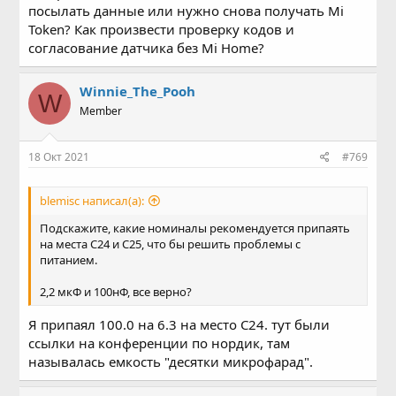
посылать данные или нужно снова получать Mi
Token? Как произвести проверку кодов и
согласование датчика без Mi Home?
Winnie_The_Pooh
W
Member
18 Окт 2021
#769
blemisc написал(а):
Подскажите, какие номиналы рекомендуется припаять
на места C24 и C25, что бы решить проблемы с
питанием.
2,2 мкФ и 100нФ, все верно?
Я припаял 100.0 на 6.3 на место С24. тут были
ссылки на конференции по нордик, там
называлась емкость "десятки микрофарад".