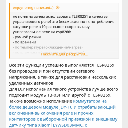
enjoynering написал(а):
не понятно зачем использовать TLSR8251 в качестве
управляющего реле? это бессмысленно тк потребление
катушки реле в 10 раз выше. скоро выкачу
универсальное реле на esp8266:
- ручной режим
- по времени
- по температуре (охлаждение/нагрев)
- по влажности (увлажнение/осушение)
Нажмите для раскрытия...
- режим эмуляции кнопки без фиксации
Все эти функции успешно выполняются TLSR825x
без проводов и при отсутствии сетевого
напряжения, а так-же для расстановки нескольких
удаленных датчиков.
Для DIY исполнения такого устройства лучше всего
подходит модуль TB-03F или другой с TLSR825x.
Так-же возможно исполнение
коммутатора на
более дешевом модуле JDY-10 и отрабатывающий
включения-выключения реле и прочих
контакторов с выборочной привязкой к внешнему
датчику типа Xiaomi LYWSD03MMC, с