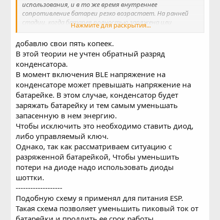
использования, и в то же время внутреннее
сопротивление батареи резко возрастает. На ранней
стадии, когда батарея полностью заряжена или
Нажмите для раскрытия...
напряжение относительно высокое, внутреннее
сопротивление батареи относительно невелико, и его
добавлю свои пять копеек.
можно в основном игнорировать. Но в более поздний
В этой теории не учтен обратный разряд
период срока службы батареи нельзя игнорировать
конденсатора.
влияние внутреннего сопротивления батареи. На
В момент включения BLE напряжение на
следующем рисунке показана тестовая кривая одной из
кнопочных батарей CR2032 при непрерывном разряде
конденсаторе может превышать напряжение на
нагрузки. Синий цвет соответствует напряжению
батарейке. В этом случае, конденсатор будет
батареи, а зеленый - внутреннему сопротивлению
заряжать батарейку и тем самым уменьшать
батареи. В точке А мы можем видеть, что напряжение
запасенную в нем энергию.
батареи составляет около 2,6. V в этот момент, но в
Чтобы исключить это необходимо ставить диод,
это время внутреннее сопротивление достигло 100 Ом."
либо управляемый ключ.
Посмотреть вложение 11432
Возьмем, к примеру, батарейку-таблетку на 2,4 В. В
Однако, так как рассматриваем ситуацию с
точке A внутреннее сопротивление составляет 100 Ом.
разряженной батарейкой, Чтобы уменьшить
При переключении в состояние передачи RF 0 дБм, ток
потери на диоде надо использовать диоды
мгновенно увеличивается с менее 3 мА до 6,1 мА. В этот
шоттки.
момент падение напряжения тока через внутреннее
-------------------
сопротивление 100-омной батареи превышает 600 мВ, а
Подобную схему я применял для питания ESP.
фактическое напряжение менее 1,8 В, что вызывает
сброс CC2640 BOD.
Такая схема позволяет уменьшить пиковый ток от
...
батарейки и продлить ее срок работы.