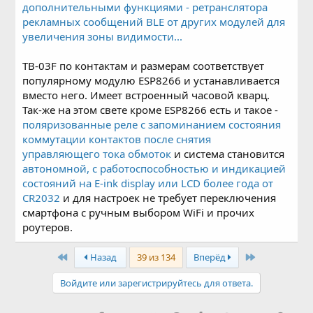
дополнительными функциями - ретранслятора
рекламных сообщений BLE от других модулей для
увеличения зоны видимости...
TB-03F по контактам и размерам соответствует
популярному модулю ESP8266 и устанавливается
вместо него. Имеет встроенный часовой кварц.
Так-же на этом свете кроме ESP8266 есть и такое -
поляризованные реле с запоминанием состояния
коммутации контактов после снятия
управляющего тока обмоток
и система становится
автономной, с работоспособностью и индикацией
состояний на E-ink display или LCD более года от
CR2032
и для настроек не требует переключения
смартфона с ручным выбором WiFi и прочих
роутеров.
First
Last
Назад
39 из 134
Вперёд
Войдите или зарегистрируйтесь для ответа.