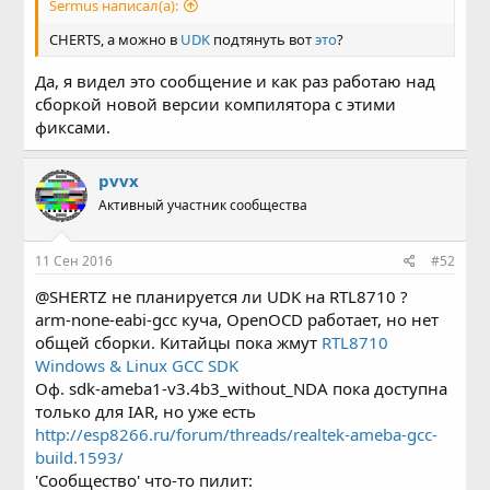
Sermus написал(а):
CHERTS, а можно в
UDK
подтянуть вот
это
?
Да, я видел это сообщение и как раз работаю над
сборкой новой версии компилятора с этими
фиксами.
pvvx
Активный участник сообщества
11 Сен 2016
#52
@SHERTZ не планируется ли UDK на RTL8710 ?
arm-none-eabi-gcc куча, OpenOCD работает, но нет
общей сборки. Китайцы пока жмут
RTL8710
Windows & Linux GCC SDK
Оф. sdk-ameba1-v3.4b3_without_NDA пока доступна
только для IAR, но уже есть
http://esp8266.ru/forum/threads/realtek-ameba-gcc-
build.1593/
'Сообщество' что-то пилит: