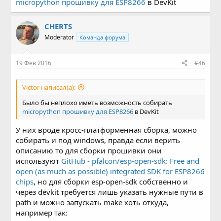
micropython прошивку для ESP8266
в DevKit
CHERTS
Moderator
Команда форума
19 Фев 2016
#46
Victor написал(а):
Было бы неплохо иметь возможность собирать
micropython прошивку для ESP8266
в DevKit
У них вроде кросс-платформенная сборка, можно
собирать и под windows, правда если верить
описанию то для сборки прошивки они
используют
GitHub - pfalcon/esp-open-sdk: Free and
open (as much as possible) integrated SDK for ESP8266
chips
, но для сборки esp-open-sdk собственно и
через devkit требуется лишь указать нужные пути в
path и можно запускать make хоть откуда,
например так: