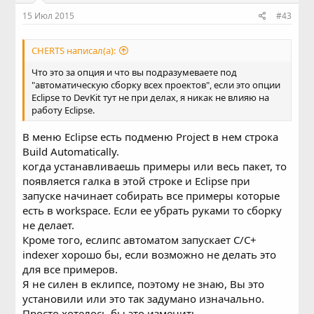
15 Июл 2015
#43
CHERTS написал(а):
Что это за опция и что вы подразумеваете под
"автоматическую сборку всех проектов", если это опции
Eclipse то DevKit тут не при делах, я никак не влияю на
работу Eclipse.
В меню Eclipse есть подменю Project в нем строка
Build Automatically.
когда устанавливаешь примеры или весь пакет, то
появляется галка в этой строке и Eclipse при
запуске начинает собирать все примеры которые
есть в workspace. Если ее убрать руками то сборку
не делает.
Кроме того, еслипс автоматом запускает C/C+
indexer хорошо бы, если возможно не делать это
для все примеров.
Я не силен в еклипсе, поэтому не знаю, Вы это
установили или это так задумано изначально.
Просто хотелось бы это изменить.