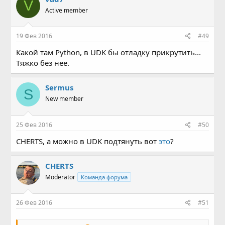
V
Active member
19 Фев 2016
#49
Какой там Python, в UDK бы отладку прикрутить...
Тяжко без нее.
Sermus
S
New member
25 Фев 2016
#50
CHERTS, а можно в UDK подтянуть вот
это
?
CHERTS
Moderator
Команда форума
26 Фев 2016
#51