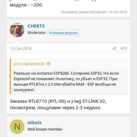
модули - ~200.
Последнее редактирование:
12 Сен 2016
CHERTS
Moderator
Команда форума
12 Сен 2016
#57
pvvx написал(а):
Реально на лопатки ESP8266. Соперник ESP32. Но если
Espressif не поменяет политику, то убъет и ESP32. При
выходе RTL87xx с 2.5 Мегабайта RAM - ESP вообще не
конкурент.
Заказал RTL8710 (RTL-00) и J-tag ST-LINK V2,
посмотрим, пощупаем через 2-3 недели.
nikolz
N
Well-known member