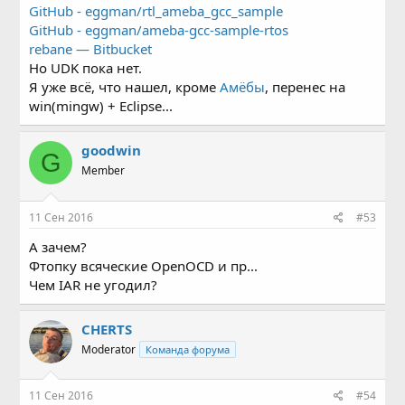
GitHub - eggman/rtl_ameba_gcc_sample
GitHub - eggman/ameba-gcc-sample-rtos
rebane — Bitbucket
Но UDK пока нет.
Я уже всё, что нашел, кроме
Амёбы
, перенес на
win(mingw) + Eclipse...
goodwin
G
Member
11 Сен 2016
#53
А зачем?
Фтопку всяческие OpenOCD и пр...
Чем IAR не угодил?
CHERTS
Moderator
Команда форума
11 Сен 2016
#54