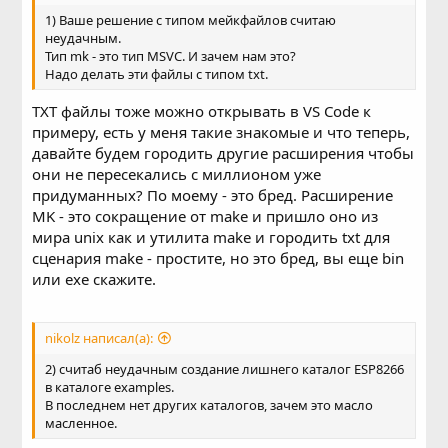
1) Ваше решение с типом мейкфайлов считаю
неудачным.
Тип mk - это тип MSVC. И зачем нам это?
Надо делать эти файлы с типом txt.
TXT файлы тоже можно открывать в VS Code к
примеру, есть у меня такие знакомые и что теперь,
давайте будем городить другие расширения чтобы
они не пересекались с миллионом уже
придуманных? По моему - это бред. Расширение
MK - это сокращение от make и пришло оно из
мира unix как и утилита make и городить txt для
сценария make - простите, но это бред, вы еще bin
или exe скажите.
nikolz написал(а):
2) считаб неудачным создание лишнего каталог ESP8266
в каталоге examples.
В последнем нет других каталогов, зачем это масло
масленное.