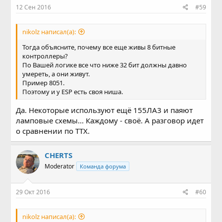
12 Сен 2016
#59
nikolz написал(а):
Тогда объясните, почему все еще живы 8 битные
контроллеры?
По Вашей логике все что ниже 32 бит должны давно
умереть, а они живут.
Пример 8051.
Поэтому и у ESP есть своя ниша.
Да. Некоторые используют ещё 155ЛА3 и паяют
ламповые схемы... Каждому - своё. А разговор идет
о сравнении по TTX.
CHERTS
Moderator
Команда форума
29 Окт 2016
#60
nikolz написал(а):