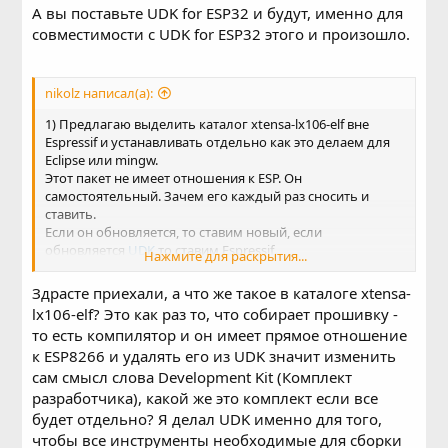
А вы поставьте UDK for ESP32 и будут, именно для
совместимости с UDK for ESP32 этого и произошло.
nikolz написал(а):
1) Предлагаю выделить каталог xtensa-lx106-elf вне
Espressif и устанавливать отдельно как это делаем для
Eclipse или mingw.
Этот пакет не имеет отношения к ESP. Он
самостоятельный. Зачем его каждый раз сносить и
ставить.
Если он обновляется, то ставим новый, если
обновляется
UDK
то ставим Espressif.
Нажмите для раскрытия...
Учитывая, что xtensa-lx106-elf составляет 80% объема
Espressif , последний сразу полегчает.
Здрасте приехали, а что же такое в каталоге xtensa-
lx106-elf? Это как раз то, что собирает прошивку -
то есть компилятор и он имеет прямое отношение
к ESP8266 и удалять его из UDK значит изменить
сам смысл cлова Development Kit (Комплект
разработчика), какой же это комплект если все
будет отдельно? Я делал UDK именно для того,
чтобы все инструменты необходимые для сборки