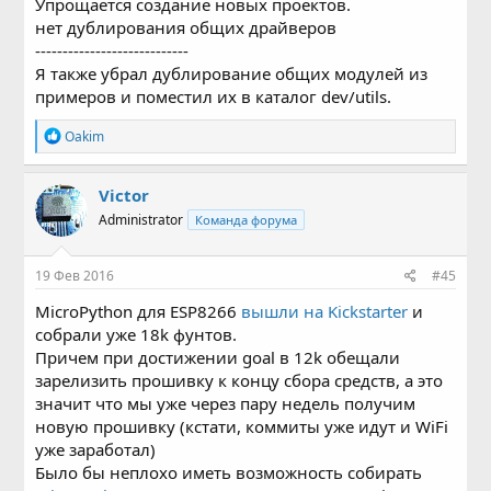
Упрощается создание новых проектов.
нет дублирования общих драйверов
----------------------------
Я также убрал дублирование общих модулей из
примеров и поместил их в каталог dev/utils.
Р
Oakim
е
а
к
Victor
ц
Administrator
Команда форума
и
и
:
19 Фев 2016
#45
MicroPython для ESP8266
вышли на Kickstarter
и
собрали уже 18k фунтов.
Причем при достижении goal в 12k обещали
зарелизить прошивку к концу сбора средств, а это
значит что мы уже через пару недель получим
новую прошивку (кстати, коммиты уже идут и WiFi
уже заработал)
Было бы неплохо иметь возможность собирать