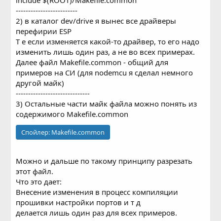
include $(ROOT)/Makefile.common
-------------------------
2) в каталог dev/drive я вынес все драйверы
перефирии ESP
Т е если изменяется какой-то драйвер, то его надо
изменить лишь один раз, а не во всех примерах.
Далее файл Makefile.common - общий для
примеров на СИ (для nodemcu я сделал немного
другой майк)
------------------------------
3) Остальные части майк файла можно понять из
содержимого Makefile.common
Спойлер:
Makefile.common
Можно и дальше по такому принципу разрезать
этот файл.
Что это дает:
Внесение изменения в процесс компиляции
прошивки настройки портов и т д
делается лишь один раз для всех примеров.