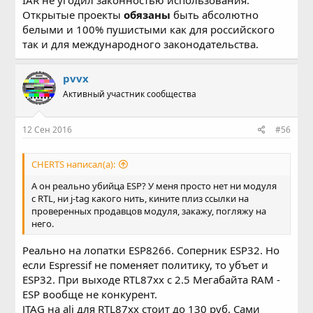
Открытые проекты
обязаны
быть абсолютно
белыми и 100% пушистыми как для российского
так и для международного законодательства.
pvvx
Активный участник сообщества
12 Сен 2016
#56
CHERTS написал(а):
А он реально убийца ESP? У меня просто нет ни модуля
с RTL, ни j-tag какого нить, кините плиз ссылки на
проверенных продавцов модуля, закажу, погляжу на
него.
Реально на лопатки ESP8266. Соперник ESP32. Но
если Espressif не поменяет политику, то убъет и
ESP32. При выходе RTL87xx с 2.5 Мегабайта RAM -
ESP вообще не конкурент.
JTAG на ali для RTL87xx стоит до 130 руб. Сами