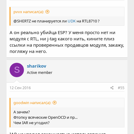
pvvx написал(а):
@SHERTZ не планируется ли
UDK
на RTL8710 ?
А он реально убийца ESP? У меня просто нет ни
модуля с RTL, ни j-tag какого нить, кините плиз
ссылки на проверенных продавцов модуля, закажу,
погляжу на него.
sharikov
S
Active member
12 Сен 2016
#55
goodwin написал(а):
А зачем?
Фтопку всяческие OpenOCD и пр...
Чем IAR не угодил?
IAR не угодил законностью использования.