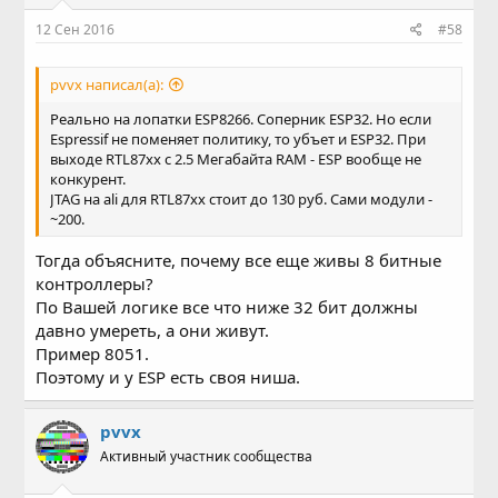
12 Сен 2016
#58
pvvx написал(а):
Реально на лопатки ESP8266. Соперник ESP32. Но если
Espressif не поменяет политику, то убъет и ESP32. При
выходе RTL87xx с 2.5 Мегабайта RAM - ESP вообще не
конкурент.
JTAG на ali для RTL87xx стоит до 130 руб. Сами модули -
~200.
Тогда объясните, почему все еще живы 8 битные
контроллеры?
По Вашей логике все что ниже 32 бит должны
давно умереть, а они живут.
Пример 8051.
Поэтому и у ESP есть своя ниша.
pvvx
Активный участник сообщества