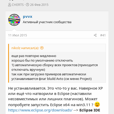
А
Д
CHERTS
26 Фев 2015
в
а
т
т
pvvx
о
а
Активный участник сообщества
р
н
т
а
е
ч
11 Июл 2015
#41
м
а
ы
л
а
nikolz написал(а):
еще раз повторю медленно
хорошо бы по умолчанию отключить
1) автоматическую сборку всех проектов (приходится
отключать вручную)
так как при загрузке примеров автоматически
устанавливается флаг bluild Avto (см меню Project)
Не устанавливается. Это что-то у вас. Наверное XP
или ещё что натворили в Eclipse (наставили
несовместимых или лишних плагинов). Может
попробуете запустить Eclipse x64 на win3.11 ?
https://www.eclipse.org/downloads/
-->
Eclipse IDE