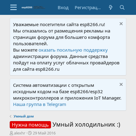
Вход
Регистрация
Уважаемые посетители сайта esp8266.ru!
Мы отказались от размещения рекламы на
страницах форума для большего комфорта
пользователей.
Вы можете
оказать посильную поддержку
администрации форума. Данные средства
пойдут на оплату услуг облачных провайдеров
для сайта esp8266.ru
Система автоматизации с открытым
исходным кодом на базе esp8266/esp32
микроконтроллеров и приложения IoT Manager.
Наша группа в Telegram
Умный дом
Умный холодильник :)
Нужна помощь
А
Д
alexhr
29 Май 2016