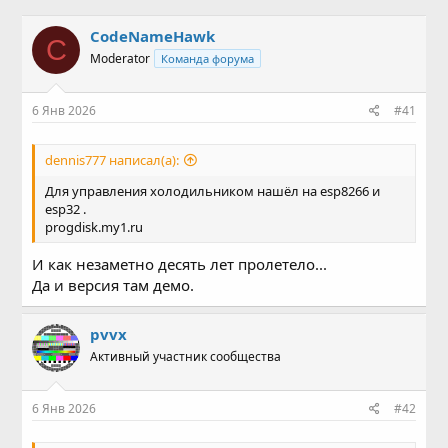
в
а
т
т
CodeNameHawk
C
о
а
Moderator
Команда форума
р
н
т
а
е
ч
6 Янв 2026
#41
м
а
ы
л
а
dennis777 написал(а):
Для управления холодильником нашёл на esp8266 и
esp32 .
progdisk.my1.ru
И как незаметно десять лет пролетело...
Да и версия там демо.
pvvx
Активный участник сообщества
6 Янв 2026
#42