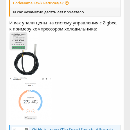
CodeNameHawk написал(а):
И как незаметно десять лет пролетело...
И как упали цены на систему управления с Zigbee,
к примеру компрессором холодильника:
GitHub - pvvx/TlsrSmartSwitch: Alternative firmwares for Smart Switch on the TLSR825x chipset.