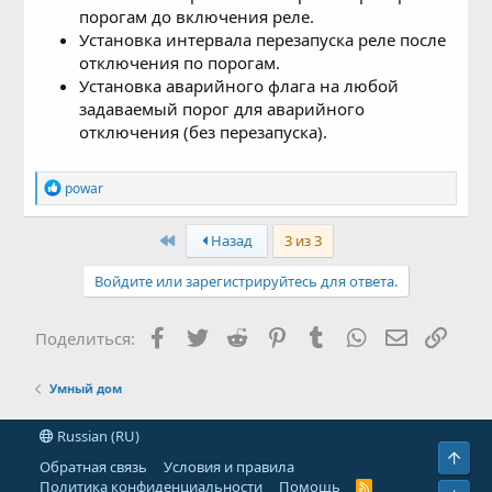
порогам до включения реле.
Установка интервала перезапуска реле после
отключения по порогам.
Установка аварийного флага на любой
задаваемый порог для аварийного
отключения (без перезапуска).
Р
powar
е
а
к
First
Назад
3 из 3
ц
и
Войдите или зарегистрируйтесь для ответа.
и
:
Facebook
Twitter
Reddit
Pinterest
Tumblr
WhatsApp
Электронн
Ссыл
Поделиться:
Умный дом
Russian (RU)
Свер
Обратная связь
Условия и правила
Политика конфиденциальности
Помощь
R