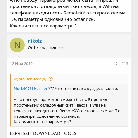
простенький отладочный скетч весов, а WiFi на
телефоне находит сеть RemoteXY от старого скетча.
Т.е. параметры однозначно остались.
Как очистить все параметры?
nikolz
N
Well-known member
12 Июл 2019
#13
Vypra написал(а):
NodeMCU Flasher
??? Что-то я не нахожу здесь такого.
А по поводу параметров может быть. Я прошил
простенький отладочный скетч весов, а WiFi на
телефоне находит сеть RemoteXY от старого скетча. Т.е.
параметры однозначно остались.
Как очистить все параметры?
ESPRESSIF DOWNLOAD TOOLS