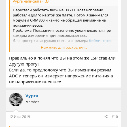
Vypra написал(а):
Перестали работать весы на HX711. Хотя исправно
работали долго на этой же плате. Потом я занимался
модулем СИМ800 и как-то не обращал внимание на
показания весов.
Проблема: Показания постепенно увеличиваются, при
каждом измерении приплюсовывает вес.
Для проверки загружаю скетч из примера
библиотеки
:
Нажмите для раскрытия...
Код:
Правильно я понял что Вы на этом же ESP ставили
другую прогу?
#include "HX711.h"

Если да, то предположу что Вы изменили режим
// HX711 circuit wiring

АDC и теперь он измеряет напряжение питания а
const int LOADCELL_DOUT_PIN = 12;

не напряжение внешнее.
const int LOADCELL_SCK_PIN = 14;

HX711 scale;

Vypra
Member
void setup() {

  Serial.begin(9600);

  scale.begin(LOADCELL_DOUT_PIN, LOADCELL_SCK_PIN
12 Июл 2019
#10
}
