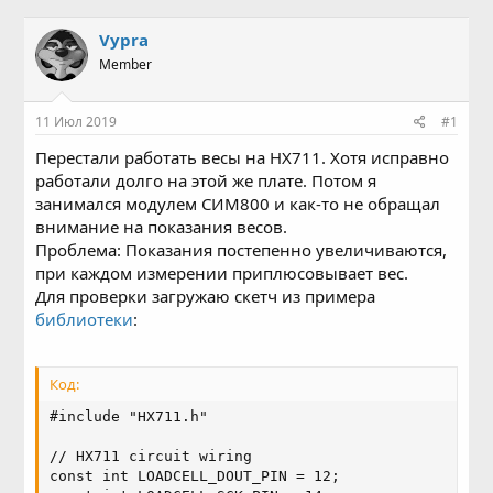
в
а
т
т
Vypra
о
а
Member
р
н
т
а
е
ч
11 Июл 2019
#1
м
а
ы
л
Перестали работать весы на HX711. Хотя исправно
а
работали долго на этой же плате. Потом я
занимался модулем СИМ800 и как-то не обращал
внимание на показания весов.
Проблема: Показания постепенно увеличиваются,
при каждом измерении приплюсовывает вес.
Для проверки загружаю скетч из примера
библиотеки
:
Код:
#include "HX711.h"

// HX711 circuit wiring

const int LOADCELL_DOUT_PIN = 12;
