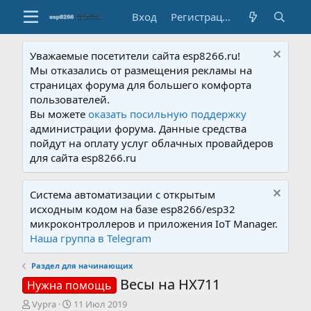
Вход
Регистрация
Уважаемые посетители сайта esp8266.ru!
Мы отказались от размещения рекламы на
страницах форума для большего комфорта
пользователей.
Вы можете
оказать посильную поддержку
администрации форума. Данные средства
пойдут на оплату услуг облачных провайдеров
для сайта esp8266.ru
Система автоматизации с открытым
исходным кодом на базе esp8266/esp32
микроконтроллеров и приложения IoT Manager.
Наша группа в Telegram
Раздел для начинающих
Весы на HX711
Нужна помощь
А
Д
Vypra
11 Июл 2019