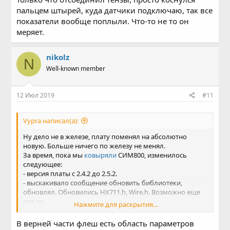
HX711 reading: 170745

пальцем штырей, куда датчики подключаю, так все
HX711 reading: 171133

показатели вообще поплыли. Что-то не то он
HX711 reading: 172102

меряет.
HX711 reading: 172397

HX711 reading: 172359

HX711 reading: 172833

nikolz
N
HX711 reading: 173455

Well-known member
HX711 reading: 173758

HX711 reading: 173734

HX711 reading: 173554

12 Июл 2019
#11
HX711 reading: 174443
Vypra написал(а):
Это с отключенными от HX711 тензодатчиками. С
подключенными та же история, но меньше показания.
Ну дело не в железе, плату поменял на абсолютно
Все равно плюсует. При резете ESP8266 показания
новую. Больше ничего по железу не менял.
скидываются в начало и увеличивается по новой.
За время, пока мы
ковыряли
СИМ800, изменилось
следующее:
Что может быть? Не хочется верить в то, что сгорел
- версия платы с 2.4.2 до 2.5.2.
модуль HX711.
- выскакивало сообщение обновить библиотеки,
обновлял. Обновились HX711.h, Wire.h. Возможно еще
что-то.
Нажмите для раскрытия...
- Убрал SoftwareSerial.h.
Сколько раз говорил себе оставлять начальные
В верней части флеш есть область параметров
библиотеки, жизнь не учит.....