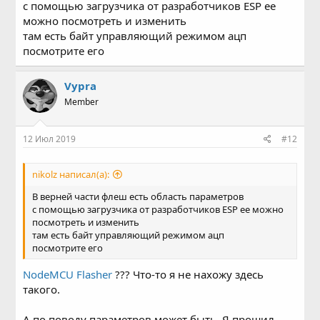
с помощью загрузчика от разработчиков ESP ее
Что могло повлиять, пока не знаю.
можно посмотреть и изменить
Но с Вами я согласен. Симптомы похожи, что меряем не
там есть байт управляющий режимом ацп
то напряжение.
Только что отсоединил тензы, просто коснулся пальцем
посмотрите его
штырей, куда датчики подключаю, так все показатели
вообще поплыли. Что-то не то он меряет.
Vypra
Member
12 Июл 2019
#12
nikolz написал(а):
В верней части флеш есть область параметров
с помощью загрузчика от разработчиков ESP ее можно
посмотреть и изменить
там есть байт управляющий режимом ацп
посмотрите его
NodeMCU Flasher
??? Что-то я не нахожу здесь
такого.
А по поводу параметров может быть. Я прошил