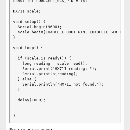
const int LOADCELL_SCK_PIN = 14;

HX711 scale;

void setup() {

  Serial.begin(9600);

  scale.begin(LOADCELL_DOUT_PIN, LOADCELL_SCK_PIN);
}

void loop() {

  if (scale.is_ready()) {

    long reading = scale.read();

    Serial.print("HX711 reading: ");

    Serial.println(reading);

  } else {

    Serial.println("HX711 not found.");

  }

  delay(1000);

}
Вот что показывают: