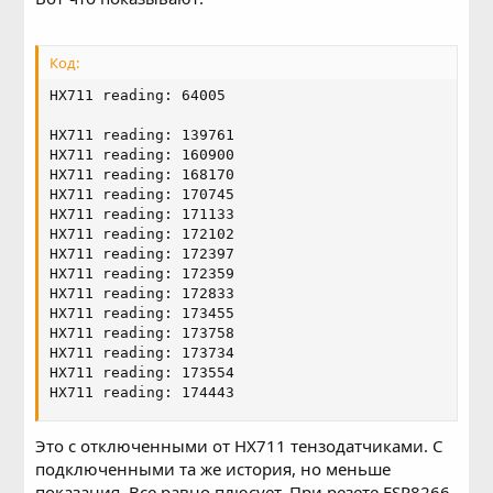
Код:
HX711 reading: 64005

HX711 reading: 139761

HX711 reading: 160900

HX711 reading: 168170

HX711 reading: 170745

HX711 reading: 171133

HX711 reading: 172102

HX711 reading: 172397

HX711 reading: 172359

HX711 reading: 172833

HX711 reading: 173455

HX711 reading: 173758

HX711 reading: 173734

HX711 reading: 173554

HX711 reading: 174443
Это с отключенными от HX711 тензодатчиками. С
подключенными та же история, но меньше
показания. Все равно плюсует. При резете ESP8266