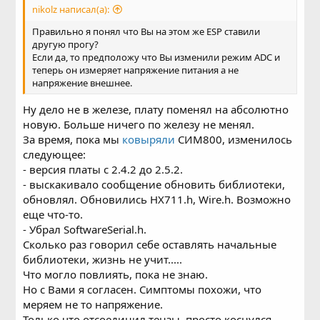
void loop() {

nikolz написал(а):
Правильно я понял что Вы на этом же ESP ставили
  if (scale.is_ready()) {

другую прогу?
    long reading = scale.read();

Если да, то предположу что Вы изменили режим АDC и
    Serial.print("HX711 reading: ");

теперь он измеряет напряжение питания а не
    Serial.println(reading);

напряжение внешнее.
  } else {

    Serial.println("HX711 not found.");

Ну дело не в железе, плату поменял на абсолютно
  }

новую. Больше ничего по железу не менял.
  delay(1000);

За время, пока мы
ковыряли
СИМ800, изменилось
следующее:
- версия платы с 2.4.2 до 2.5.2.
}
- выскакивало сообщение обновить библиотеки,
обновлял. Обновились HX711.h, Wire.h. Возможно
Вот что показывают:
еще что-то.
- Убрал SoftwareSerial.h.
Сколько раз говорил себе оставлять начальные
Код:
библиотеки, жизнь не учит.....
HX711 reading: 64005

Что могло повлиять, пока не знаю.
Но с Вами я согласен. Симптомы похожи, что
HX711 reading: 139761

меряем не то напряжение.
HX711 reading: 160900

Только что отсоединил тензы, просто коснулся
HX711 reading: 168170
