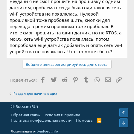
неудачи я не смог прошить на прошивку с одним
датчиком, проблема всегда была одинаковая сеть
wi-fi устройства не появлялась. Нулевой
прошивкой тоже пробовал шить, кнопки для
перевода в режим прошивки тоже пробовал. В
итоге смог прошить на один датчик, но не RTOS, а
NoOS, сеть wi-fi устройства появилась, потом
попробовал ещё датчик добавить и опять сеть wi-fi
устройства не появилась. Что это может быть?
Войдите или зарегистрируйтесь для ответа.
Facebook
Twitter
Reddit
Pinterest
Tumblr
WhatsApp
Электронн
Ссыл
Поделиться:
Раздел для начинающих
Russian (RU)
Свер
Обратная связь
Условия и правила
Политика конфиденциальности
Помощь
R
Сниз
S
S
Локализация от
XenForo.Info