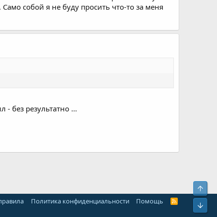
Само собой я не буду просить что-то за меня
- без результатно ...
Свер
 правила
Политика конфиденциальности
Помощь
R
Сниз
S
S