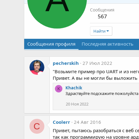
Сообщения
567
Найти
Сообщения профиля
Последняя активность
pecherskih
27 Июл 2022
"Возьмите пример про UART и из него
Привет. А вы не могли бы выложить п
Khachik
K
Здраствуйте подскажите пожолуйста 
20 Ноя 2022
Coolerr
24 Авг 2016
C
Привет, пытаюсь разобраться с веб 
так как программирую на уровне арду