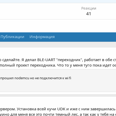
Реакции
41
Публикации
Информация
 сделайте. Я делал BLE-UART "переходник", работает в обе 
олный проект переходника. Что то у меня туго пока идет о
прошил nodemcu но не подключится к wi fi
сервером. Установка всей кучи UDK и иже с ним завершилась
ино для меня все это почти темный лес, а так как у тебя на