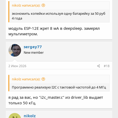
nikolz написал(а):
экономить копейки используя одну батарейку за 50 руб
4 года
модуль ESP-12E жрет 8 мА в deepsleep. замерял
мультиметром.
sergey77
New member
2 Июн 2026
#18
nikolz написал(а):
Программно реализую I2C с тактовой частотой до 4 МГц
я рад за вас, но "i2c_master.c" из driver_lib выдает
только 50 кГц.
nikolz