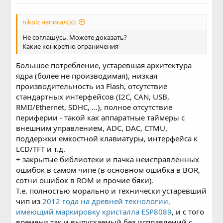
nikolz написал(а):
Не соглашусь. Можете доказать?
Какие конкретно ограничения
Большое потребление, устаревшая архитектура
ядра (более не производимая), низкая
производительность из Flash, отсутствие
стандартных интерфейсов (I2C, CAN, USB,
RMII/Ethernet, SDHC, ...), полное отсутствие
периферии - такой как аппаратные таймеры с
внешним управлением, ADC, DAC, CTMU,
поддержки емкостной клавиатуры, интерфейса к
LCD/TFT и т.д.
+ закрытые библиотеки и пачка неисправленных
ошибок в самом чипе (в основном ошибка в BOR,
сотни ошибок в ROM и прочие бяки).
Т.е. полностью морально и технически устаревший
чип из
2012 года на древней технологии,
имеющий маркировку кристалла ESP8089
, и с того
времени так и выпускаемый без исправлений с