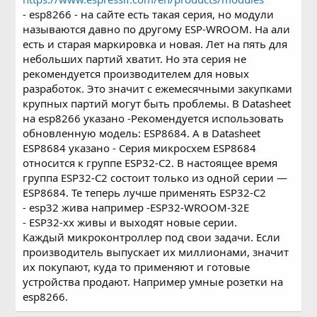
- esp8266 - на сайте есть такая серия, но модули
называются давно по другому ESP-WROOM. На али
есть и старая маркировка и новая. Лет на пять для
небольших партий хватит. Но эта серия не
рекомендуется производителем для новых
разработок. Это значит с ежемесячными закупками
крупных партий могут быть проблемы. В Datasheet
на esp8266 указано -Рекомендуется использовать
обновленную модель: ESP8684. А в Datasheet
ESP8684 указано - Серия микросхем ESP8684
относится к группе ESP32-C2. В настоящее время
группа ESP32-C2 состоит только из одной серии —
ESP8684. Те теперь лучше применять ESP32-C2
- esp32 жива например -ESP32-WROOM-32E
- ESP32-xx живы и выходят новые серии.
Каждый микроконтроллер под свои задачи. Если
производитель выпускает их миллионами, значит
их покупают, куда то применяют и готовые
устройства продают. Например умные розетки на
esp8266.