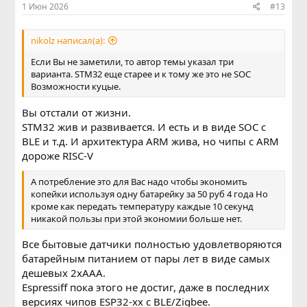
1 Июн 2026
#13
nikolz написал(а):
Если Вы не заметили, то автор темы указал три
варианта. STM32 еще старее и к тому же это не SOC
Возможности куцые.
Вы отстали от жизни.
STM32 жив и развивается. И есть и в виде SOC с
BLE и т.д. И архитектура ARM жива, но чипы с ARM
дороже RISC-V
А потребление это для Вас надо чтобы экономить
копейки используя одну батарейку за 50 руб 4 года Но
кроме как передать температуру каждые 10 секунд
никакой пользы при этой экономии больше нет.
Все бытовые датчики полностью удовлетворяются
батарейным питанием от пары лет в виде самых
дешевых 2xAAA.
Espressiff пока этого не достиг, даже в последних
версиях чипов ESP32-xx с BLE/Zigbee.