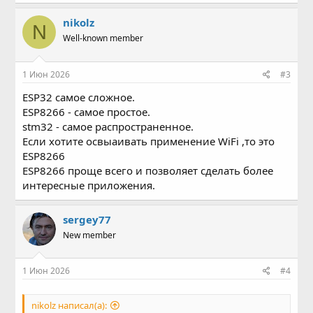
nikolz
N
Well-known member
1 Июн 2026
#3
ESP32 самое сложное.
ESP8266 - самое простое.
stm32 - самое распространенное.
Если хотите освыаивать применение WiFi ,то это
ESP8266
ESP8266 проще всего и позволяет сделать более
интересные приложения.
sergey77
New member
1 Июн 2026
#4
nikolz написал(а):