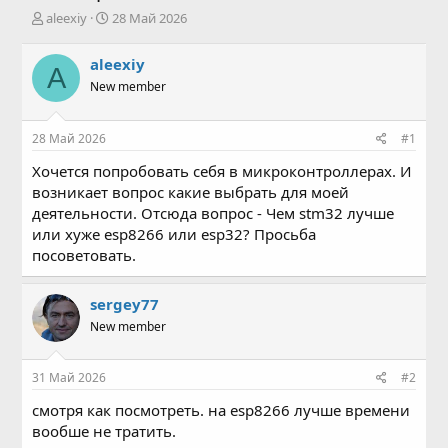
А
Д
aleexiy
28 Май 2026
в
а
т
т
aleexiy
A
о
а
New member
р
н
т
а
е
ч
28 Май 2026
#1
м
а
ы
л
Хочется попробовать себя в микроконтроллерах. И
а
возникает вопрос какие выбрать для моей
деятельности. Отсюда вопрос - Чем stm32 лучше
или хуже esp8266 или esp32? Просьба
посоветовать.
sergey77
New member
31 Май 2026
#2
смотря как посмотреть. на esp8266 лучше времени
вообше не тратить.