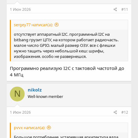
1 Июн 2026
#11
sergey77 написал(а):
отсутствует аппаратный I2C. программный I2C на
bitbang грузит ЦПУ, на котором работает радиочасть.
малое число GPIO. малый размер ОЗУ. все с флешки
нужно тащить через небольшой кеш: шрифы,
изображения. особо не развернешся.
Программно реализую I2C с тактовой частотой до
4 МГц
nikolz
N
Well-known member
1 Июн 2026
#12
pvvx написал(а):
Большое потребление, устаревшая архитектура ядра