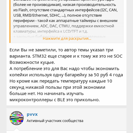
(более не производимая), низкая производительность
из Flash, отсутствие стандартных интерфейсов (I2C, CAN,
USB, RMII/Ethernet, SDHC, ...), полное отсутствие
периферии - такой как аппаратные таймеры с внешним
управлением, ADC, DAC, CTMU, поддержки емкостной
клавиатуры, интерфейса к LCD/TFT и т.д.
+ закрытые библиотеки и пачка неисправленных
Нажмите для раскрытия...
ошибок в самом чипе (в основном ошибка в BOR, сотни
ошибок в ROM и прочие бяки).
Если Вы не заметили, то автор темы указал три
Т.е. полностью морально и технически устаревший чип
варианта. STM32 еще старее и к тому же это не SOC
из
2012 года на древней технологии, имеющий
Возможности куцые.
маркировку кристалла ESP8089
, и с того времени так и
А потребление это для Вас надо чтобы экономить
выпускаемый без исправлений с заменой надписи на
корпусе на ESP8266.
копейки используя одну батарейку за 50 руб 4 года
Но кроме как передать температуру каждые 10
секунд никакой пользы при этой экономии
больше нет. Но начинать изучать
микроконтроллеры с BLE это прикольно.
pvvx
Активный участник сообщества