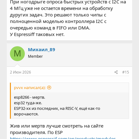
При ногодрыге опроса быстрых устройств с I2C на
4 МГц уже не остается времени на обработку
дуругих задач. Это решают только чипы с
полноценной моделью контроллера I2C c
очередью команд в FIFO или DMA.
У Espressiff таковых нет.
Михаил_89
М
Member
2 Июн 2026
#15
pvvx написал(а):
esp8266 - мертв.
esp32 туда-же.
ESP32-xx из последних, на RISC-V, ещё как-то
ворочаются.
Жив или мертв лучше смотреть на сайте
производителя. По ESP
https://www.espressif.com/en/products/modules