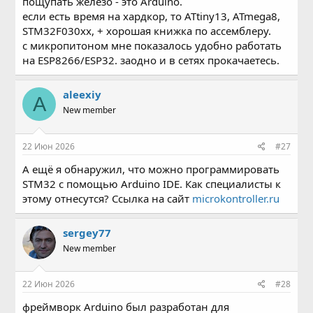
пощупать железо - это Arduino.
если есть время на хардкор, то ATtiny13, ATmega8,
STM32F030xx, + хорошая книжка по ассемблеру.
с микропитоном мне показалось удобно работать
на ESP8266/ESP32. заодно и в сетях прокачаетесь.
aleexiy
A
New member
22 Июн 2026
#27
А ещё я обнаружил, что можно программировать
STM32 с помощью Arduino IDE. Как специалисты к
этому отнесутся? Ссылка на сайт
microkontroller.ru
sergey77
New member
22 Июн 2026
#28
фреймворк Arduino был разработан для