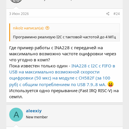
3 Июн 2026
#24
nikolz написал(а):
Программно реализую I2C с тактовой частотой до 4 МГц
Где пример работы с INA228 с передачей на
максимально возможно частоте оцифровки через
что угодно в комп?
Пока известен только один -
INA228 с I2C с FIFO в
USB на максимально возможной скорости
оцифровки (50 мкс) на модуле с CH582F (за 100
руб) с общим потреблением по USB 7.9..8 мА.
Используется одно прерывание (Fast IRQ RISC-V) на
семпл.
aleexiy
A
New member