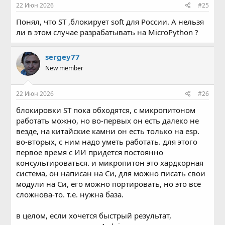
22 Июн 2026
#25
Понял, что ST ,блокирует soft для России. А нельзя
ли в этом случае разрабатывать на MicroPython ?
sergey77
New member
22 Июн 2026
#26
блокировки ST пока обходятся, с микропитоном
работать можно, но во-первых он есть далеко не
везде, на китайские камни он есть только на esp.
во-вторых, с ним надо уметь работать. для этого
первое время с ИИ придется постоянно
консультироваться. и микропитон это хардкорная
система, он написан на Си, для можно писать свои
модули на Си, его можно портировать, но это все
сложнова-то. т.е. нужна база.
в целом, если хочется быстрый результат,