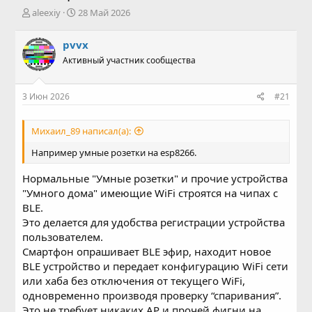
А
Д
aleexiy
28 Май 2026
в
а
т
т
pvvx
о
а
Активный участник сообщества
р
н
т
а
е
ч
3 Июн 2026
#21
м
а
ы
л
а
Михаил_89 написал(а):
Например умные розетки на esp8266.
Нормальные "Умные розетки" и прочие устройства
"Умного дома" имеющие WiFi строятся на чипах с
BLE.
Это делается для удобства регистрации устройства
пользователем.
Смартфон опрашивает BLE эфир, находит новое
BLE устройство и передает конфигурацию WiFi сети
или хаба без отключения от текущего WiFi,
одновременно производя проверку “спаривания”.
Это не требует никаких AP и прочей фигни на