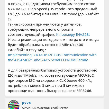
в пиках, c I2C датчиком требующим всего сотню
мкА на I2C High-Speed (HS-mode - это предельный
I2C, до 3.6 Мбит/с) или Ultra-Fast mode (до 5 Мбит/
с).
Такие скорости применяются у датчиков,
требующих непрерывного опроса и
соответствующий трафик.
К примеру INA228.
И если реализация ногодрыгом - тогда кто и когда
будет обрабатывать поток в 4Мбит/c (400
килобайт в секунду)?
Implementing 3.4 MHz I2C Bus Communication with
the ATSAMD21 and 24CS Serial EEPROM Family
А для батарейных бытовых устройств достаточно
I2C и до 1Mbit/s, т.к. соответствующие MCU/SoC
при опросе I2C на скоростях CLK более 400 кГц
потребляют менее 3 мА, а при 5 мА имеют
производительность быстрее вашего ESP8266.
pvvx
Активный участник сообщества