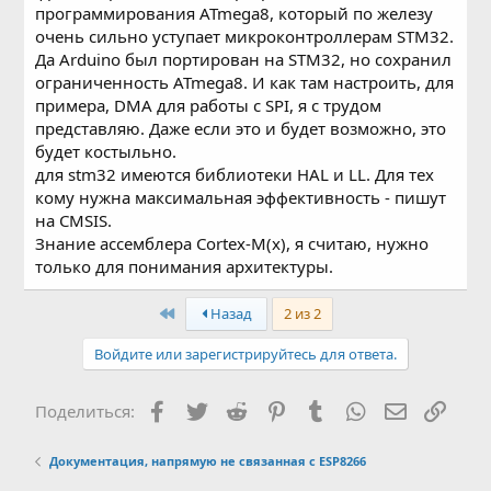
программирования ATmega8, который по железу
очень сильно уступает микроконтроллерам STM32.
Да Arduino был портирован на STM32, но сохранил
ограниченность ATmega8. И как там настроить, для
примера, DMA для работы с SPI, я с трудом
представляю. Даже если это и будет возможно, это
будет костыльно.
для stm32 имеются библиотеки HAL и LL. Для тех
кому нужна максимальная эффективность - пишут
на CMSIS.
Знание ассемблера Cortex-M(х), я считаю, нужно
только для понимания архитектуры.
First
Назад
2 из 2
Войдите или зарегистрируйтесь для ответа.
Facebook
Twitter
Reddit
Pinterest
Tumblr
WhatsApp
Электронн
Ссыл
Поделиться:
Документация, напрямую не связанная с ESP8266