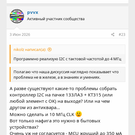
pvvx
Активный участник сообщества
3 Июн 2026
#23
nikolz написал(а):
Программно реализую I2C с тактовой частотой до 4 МГц
Полагаю что наша дискуссия наглядно показывает что
проблема не в железе, а в знаниях и умениях.
А разве существуют какие-то проблемы собрать
контроллер I2C на пачке 133ЛА3 + КТ315 (или
любой элемент с OK) на выходе? Или на чем
другом из антиквара...
Можно сделать и 10 МГц CLK
Вот только нафига это нужно в бытовых
устройствах?
Очень уж не согласуется - MCU жрущий до 350 мА