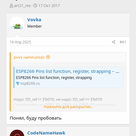
А
Д
art21_res
17 Окт 2017
в
а
т
т
Vovka
о
а
Member
р
н
т
а
е
ч
16 Апр 2025
#61
м
а
ы
л
а
pvvx написал(а):
ESP8266 Pins list function, register, strapping – esp8266
ESP8266 Pins list function, register, strapping
esp8266.ru
Надо: SD_sel != 3'b010, не надо: SD_sel == 3'b010
Следовательно GPIO_13, GPIO_14, GPIO_15 не должны
Нажмите для раскрытия...
давать 0,1,0 при старте.
Некоторые подтягивают GPIO_13 резистором типа
Понял, буду пробовать
10кОм к "+"...
В некоторых модулях уже стоит резистор на GPIO_14 к
GND (- так было 10 лет назад, а лет 8 я уже не общаюсь с
CodeNameHawk