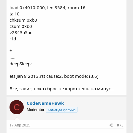
load 0x4010f000, len 3584, room 16
tail 0
chksum 0xb0
csum 0xb0
v2843a5ac
~ld
*
.....
deepSleep:
ets Jan 8 2013,rst cause:2, boot mode: (3,6)
Все, завис, пока сброс не коротнешь на минус...
CodeNameHawk
C
Moderator
Команда форума
17 Апр 2025
#73