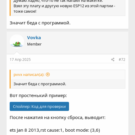
Думаю ладно, что-то не так напаял на макетке.
Взял эту плату и другую новую ESP12 из этой партии -
тоже самое!
Значит беда с программой.
Vovka
Member
17 Апр 2025
#72
pvvx написал(а):
Значит беда с программой.
Вот простенький пример:
Спойлер:
Код для проверки
После нажатия на кнопку сброса, выводит:
ets Jan 8 2013,rst cause:1, boot mode: (3,6)