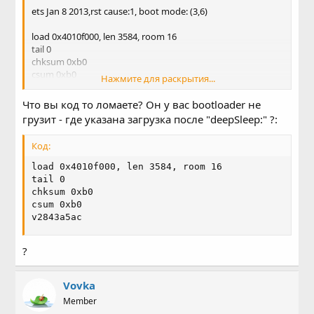
ets Jan 8 2013,rst cause:1, boot mode: (3,6)
load 0x4010f000, len 3584, room 16
tail 0
chksum 0xb0
csum 0xb0
Нажмите для раскрытия...
v2843a5ac
~ld
Что вы код то ломаете? Он у вас bootloader не
грузит - где указана загрузка после "deepSleep:" ?:
*
.....
Код:
deepSleep:
load 0x4010f000, len 3584, room 16

ets Jan 8 2013,rst cause:2, boot mode: (3,6)
tail 0

chksum 0xb0

Все, завис, пока сброс не коротнешь на минус...
csum 0xb0

v2843a5ac
?
Vovka
Member