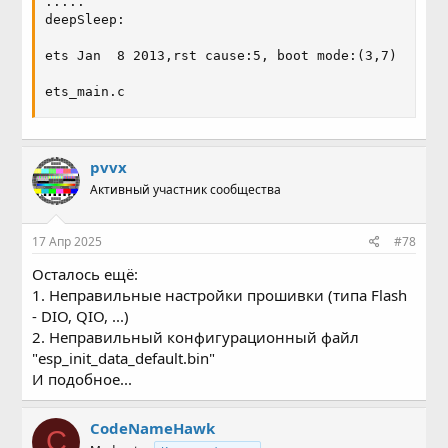
.....

deepSleep:

ets Jan  8 2013,rst cause:5, boot mode:(3,7)

ets_main.c
pvvx
Активный участник сообщества
17 Апр 2025
#78
Осталось ещё:
1. Неправильные настройки прошивки (типа Flash
- DIO, QIO, ...)
2. Неправильный конфигурационный файл
"esp_init_data_default.bin"
И подобное...
CodeNameHawk
C