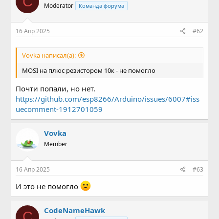
C
ESP8266)...
Moderator
Команда форума
И т.д.
16 Апр 2025
#62
Vovka написал(а):
MOSI на плюс резистором 10к - не помогло
Почти попали, но нет.
https://github.com/esp8266/Arduino/issues/6007#iss
uecomment-1912701059
Vovka
Member
16 Апр 2025
#63
И это не помогло
CodeNameHawk
C