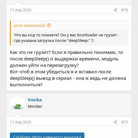
17 Апр 2025
#76
pvvx написал(а):
Что вы код то ломаете? Он у вас bootloader не грузит -
где указана загрузка после "deepSleep:" ?:
Как это не грузит? Если я правильно понимаю, то
после deepSleep() и выдержки времени, модуль
должен уйти на перезагрузку?
Вот чтоб в этом убедиться я и вставил после
deepSleep() вывод в сериал - она ж ведь не должна
выполниться?
Vovka
Member
17 Апр 2025
#77
Спойлер:
Фото навесного монтажа