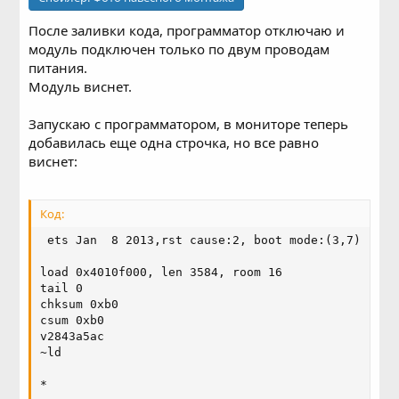
После заливки кода, программатор отключаю и
модуль подключен только по двум проводам
питания.
Модуль виснет.
Запускаю с программатором, в мониторе теперь
добавилась еще одна строчка, но все равно
виснет:
Код:
 ets Jan  8 2013,rst cause:2, boot mode:(3,7)

load 0x4010f000, len 3584, room 16

tail 0

chksum 0xb0

csum 0xb0

v2843a5ac

~ld

*
