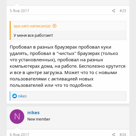
5 Янв 2017
#25
spa-sam написал(а):
У меня все работает!
Пробовал в разных браузерах пробовал куки
удалять, пробовал в "чистых" браузерах (только
что установленных), пробовал на разных
компьютерах дома, на работе. Бесполезно крутится
и все в центре загрузка. Может что то с новыми
пользователями с активацией новых
пользователей или что то подобное.
Р
nikes
е
а
к
nikes
N
ц
New member
и
и
:
6 Янв 2017
#26