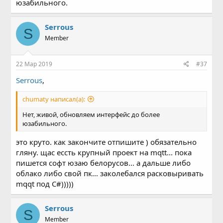
юзабильного.
Serrous
S
Member
22 Мар 2019
#37
Serrous
,
chumaty написал(а):
Нет, живой, обновляем интерфейс до более
юзабильного.
это круто. как закончите отпишите ) обязательно
гляну. щас ессть крупный проект на mqtt... пока
пишется софт юзаю белорусов... а дальше либо
облако либо свой пк... заколебался расковыривать
mqqt под C#)))))
Serrous
S
Member