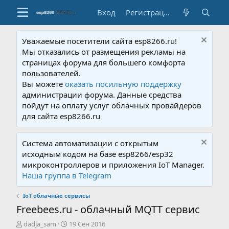
Вход
Регистрация
Уважаемые посетители сайта esp8266.ru!
Мы отказались от размещения рекламы на
страницах форума для большего комфорта
пользователей.
Вы можете
оказать посильную поддержку
администрации форума. Данные средства
пойдут на оплату услуг облачных провайдеров
для сайта esp8266.ru
Система автоматизации с открытым
исходным кодом на базе esp8266/esp32
микроконтроллеров и приложения IoT Manager.
Наша группа в Telegram
IoT облачные сервисы
Freebees.ru - облачный MQTT сервис
А
Д
dadja_sam
19 Сен 2016