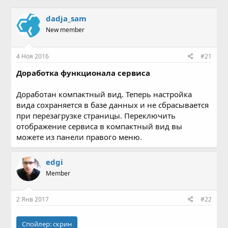
в
а
т
т
dadja_sam
о
а
New member
р
н
т
а
е
ч
4 Ноя 2016
#21
м
а
ы
л
Доработка функционала сервиса
а
Доработан компактный вид. Теперь настройка
вида сохраняется в базе данных и не сбрасывается
при перезагрузке страницы. Переключить
отображение сервиса в компактный вид вы
можете из панели правого меню.
edgi
Member
2 Янв 2017
#22
Спойлер:
скрин