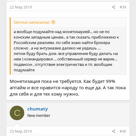
22 Мар 2019
#39
Serrous написал(а):
а вообще подумайте над монетизауией... но не по
конским западным ценам.. а так сказать приближено к
Российским реалиям. по себе знаю найти брокера
сложно . а на энтузиазме далеко не уедешь ...
летом буду брать дом. все управление буду делать на
нем ) командировки ... собственыый сервер не варик...
подвисон , отсутствие электричества и тп. вообщем
подумайте
Монетизация пока не требуется. Как будет 99%
аптайм и все нравится народу то еще да. А так пока
для себя и для тех кому нужно.
chumaty
C
New member
23 Мар 2019
#40