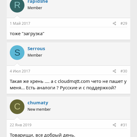
rapidshe
R
Member
1 Май 2017
#29
тоже "загрузка"
Serrous
S
Member
4 Июл 2017
#30
Такая же хрень .... а с cloudmqtt.com чето не пашет у
меня... Есть аналоги ? Русские и с поддержкой?
chumaty
C
New member
22 Янв 2019
#31
Товарищи, все добрый день.