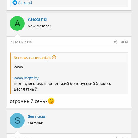
Р
Alexand
е
а
к
Alexand
A
ц
New member
и
и
:
22 Мар 2019
#34
Serrous написал(а):
www
www.mqtt.by
пользуюсь им. простенький белорусский брокер.
Бесплатный.
огромный сеньк
Serrous
S
Member