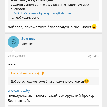
Товарищи, все добрый день.
Задался вопросом mqtt сервиса и не нашел русских
аналогов.....
...
MQTT облачный брокер | mqtt.4api.ru
.... необходимости.
Доброго, похоже тоже благополучно скончался
Serrous
S
Member
22 Мар 2019
#33
www
Alexand написал(а):
Доброго, похоже тоже благополучно скончался
www.mqtt.by
пользуюсь им. простенький белорусский брокер.
Бесплатный.