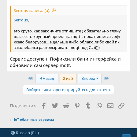
Serrous написал(а):
Serrous
,
это круто. как закончите отпишите ) обязательно гляну.
щас ессть крупный проект на mqtt... пока пишется софт
юзаю белорусов... а дальше либо облако либо свой пк...
заколебался расковыривать mqqt под C#)))))
Сервис доступен. Пофиксили бани интерфейса и
обновили сам сервер mqtt.
First
Last
Назад
2 из 3
Вперёд
Войдите или зарегистрируйтесь для ответа.
Facebook
Twitter
Reddit
Pinterest
Tumblr
WhatsApp
Электронн
Ссыл
Поделиться:
IoT облачные сервисы
Russian (RU)