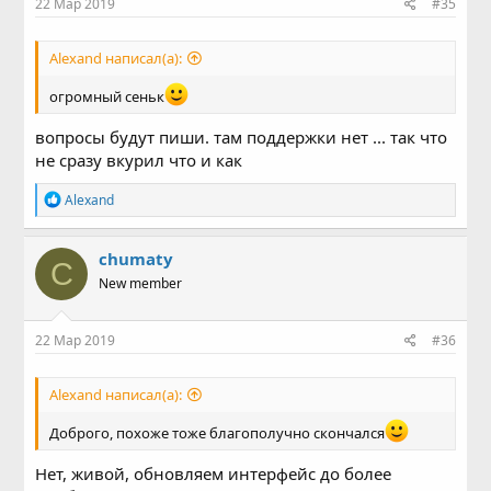
22 Мар 2019
#35
Alexand написал(а):
огромный сеньк
вопросы будут пиши. там поддержки нет ... так что
не сразу вкурил что и как
Р
Alexand
е
а
к
chumaty
C
ц
New member
и
и
:
22 Мар 2019
#36
Alexand написал(а):
Доброго, похоже тоже благополучно скончался
Нет, живой, обновляем интерфейс до более