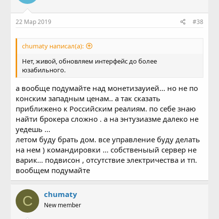
22 Мар 2019
#38
chumaty написал(а):
Нет, живой, обновляем интерфейс до более
юзабильного.
а вообще подумайте над монетизауией... но не по
конским западным ценам.. а так сказать
приближено к Российским реалиям. по себе знаю
найти брокера сложно . а на энтузиазме далеко не
уедешь ...
летом буду брать дом. все управление буду делать
на нем ) командировки ... собственыый сервер не
варик... подвисон , отсутствие электричества и тп.
вообщем подумайте
chumaty
C
New member