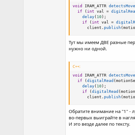
void
 IRAM_ATTR 
detectsMov
if
(
int
 val 
=
digitalRe
delay
(
10
)
;
if
(
int
 val 
=
digital
      client
.
publish
(
moti
Тут мы имеем ДВЕ разные пе
нужно ни одной.
C++:
void
 IRAM_ATTR 
detectsMov
if
(
digitalRead
(
motionS
delay
(
10
)
;
if
(
digitalRead
(
motio
      client
.
publish
(
moti
Обратите внимание на "1" - л
во-первых выиграйте в нагляд
И это везде далее по тексту.