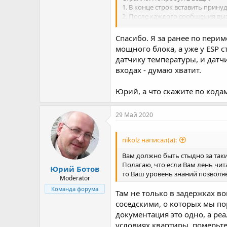
1. В конце строк вставить прину
2. После каждого сообщения выз
Как то так:
https://zizibot.ru/artic
Спасибо. Я за ранее по перим
мощного блока, а уже у ESP 
Разумеется. Но для тяжелых случ
датчику температуры, и датч
супербыстрый 1МГц. Ясно что пр
входах - думаю хватит.
придется поковыряться в настро
В общем-то изначально esp8266 
Юрий, а что скажите по кода
каждый контроллер "под завязку
29 Май 2020
Разумно
Для экранированной витой пары 
nikolz написал(а):
кнопки и др.
Вам должно быть стыдно за так
Заранее обдумайте чем и как буд
Полагаю, что если Вам лень чи
Юрий Ботов
осложнить батарейное питание,
то Ваш уровень знаний позволя
Moderator
Команда форума
Там не только в задержках 
соседскими, о которых мы по
документация это одно, а реа
условиях квартиры, померьт