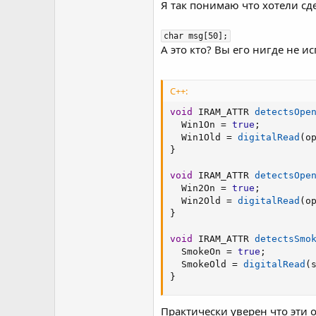
Я так понимаю что хотели сд
char msg[50];
А это кто? Вы его нигде не ис
C++:
void
 IRAM_ATTR 
detectsOpe
  Win1On 
=
true
;
  Win1Old 
=
digitalRead
(
o
}
void
 IRAM_ATTR 
detectsOpe
  Win2On 
=
true
;
  Win2Old 
=
digitalRead
(
o
}
void
 IRAM_ATTR 
detectsSmo
  SmokeOn 
=
true
;
  SmokeOld 
=
digitalRead
(
}
Практически уверен что эти