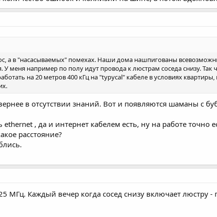
рос, а в "насасываемых" помехах. Наши дома нашпигованы всевозможн
 У меня например по полу идут провода к люстрам соседа снизу. Так 
аботать на 20 метров 400 кГц на "typycal" кабеле в условиях квартиры
их.
ернее в отсутствии знаний. Вот и появляются шаманы с бу
 ethernet , да и интернет кабелем есть, ну на работе точно е
какое расстояние?
блись.
 25 МГц. Каждый вечер когда сосед снизу включает люстру -