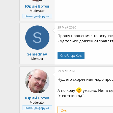
Юрий Ботов
Moderator
Команда форума
29 Май 2020
S
Прошу прошения что вступаю 
Код только должен отправлят
Semedney
Спойлер:
Код
Member
29 Май 2020
Ну... это скорее нам надо п
А по коду
ужасно. Нет в ц
"спагетти код".
Юрий Ботов
Moderator
Команда форума
C++: