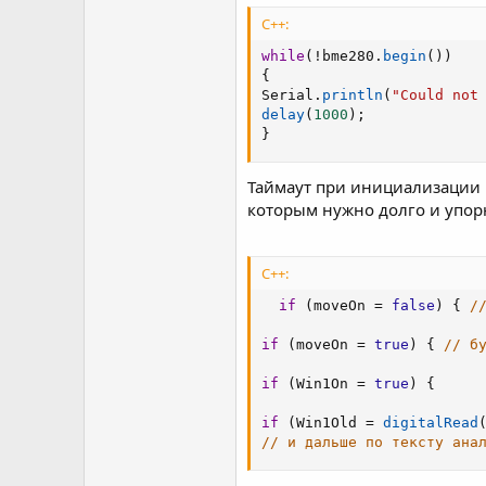
C++:
while
(
!
bme280
.
begin
(
)
)
{
Serial
.
println
(
"Could not
delay
(
1000
)
;
}
Таймаут при инициализации B
которым нужно долго и упорно
C++:
if
(
moveOn 
=
false
)
{
/
if
(
moveOn 
=
true
)
{
// б
if
(
Win1On 
=
true
)
{
if
(
Win1Old 
=
digitalRead
// и дальше по тексту ана