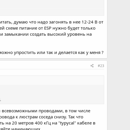
тать, думаю что надо загонять в нее 12-24 В от
ей схеме питание от ESP нужно будет только
100КГц, есть быстрый вариант 400КГц и даже
при замыкании создать высокий уровень на
 можно использовать и медленные режимы (да,
на 1-2 метра (экранированной витой пары разумеется).
у датчику на одну esp. Но сейчас народ хочет забить
ожно упростить или так и делается как у меня ?
#23
ых цифровых датчиков вкл/выкл. То есть герконы,
ния. В пике бывает жрет > 100мА что может сильно
и может оказаться плохой идеей.
.
ны всевозможными проводами, в том числе
овода к люстрам соседа снизу. Так что
 на 20 метров 400 кГц на "typycal" кабеле в
вляйте начинающих.