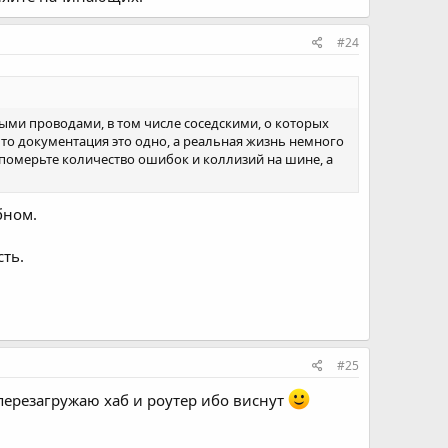
#24
ыми проводами, в том числе соседскими, о которых
что документация это одно, а реальная жизнь немного
, померьте количество ошибок и коллизий на шине, а
бном.
сть.
#25
 перезагружаю хаб и роутер ибо виснут