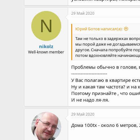
29 Май 2020
N
Юрий Ботов написал(а):
Там не только в задержках воп
мы порой даже не догадываемся.
nikolz
другое. Сначала попробуйте пор
Well-known member
потом вдохновляйте начинающ
Проблемы обычно в голове, в
-----------------------
У Вас полагаю в квартире есть
Ну и какая там частота? и на 
Поэтому признайте , что оши
И не надо ля-ля.
29 Май 2020
Дома 100tx - около 6 метров,