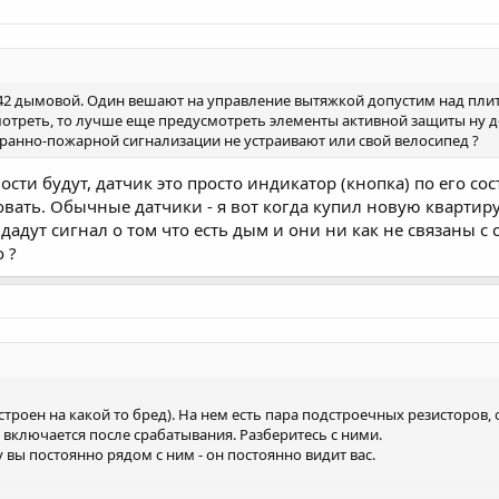
42 дымовой. Один вешают на управление вытяжкой допустим над плито
 смотреть, то лучше еще предусмотреть элементы активной защиты ну
хранно-пожарной сигнализации не устраивают или свой велосипед ?
сти будут, датчик это просто индикатор (кнопка) по его со
вать. Обычные датчики - я вот когда купил новую квартиру,
дадут сигнал о том что есть дым и они ни как не связаны с 
 ?
астроен на какой то бред). На нем есть пара подстроечных резисторов,
 включается после срабатывания. Разберитесь с ними.
у вы постоянно рядом с ним - он постоянно видит вас.