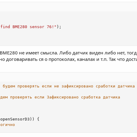
 find BME280 sensor 76!"
)
;
ME280 не имеет смысла. Либо датчик виден либо нет, тогда 
 договаривать ся о протоколах, каналах и т.п. Так что доста
/ будем проверять если не зафиксировано сработки датчика
удем проверять если Зафиксировано сработка датчика
(
openSensorD3
)
)
{
логично