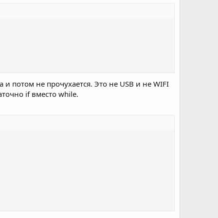
и потом не прочухается. Это не USB и не WIFI
точно if вместо while.