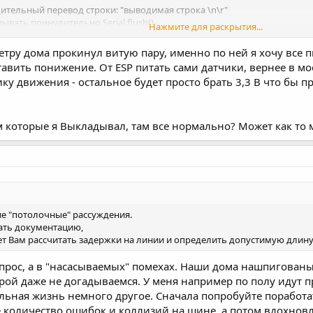
дительный перевод строки: "выводимая строка \n\r"
ывать принудительно Serial.flush()
Нажмите для раскрытия...
les/electronics/tca9548a/
етру дома прокинул витую пару, именно по ней я хочу все пи
ставить понижение. От ESP питать сами датчики, вернее в мо
аев есть хитрость: как правило частота с которой работает i2c около 
ику движения - остальное будет просто брать 3,3 В что бы 
и таких частотах длина проводов не должна быть более 10-20 см. Но
йках библиотеки) 40 и 10 КГц. Последний будет нормально работать и 
для этого и задумывался - дешевый беспроводной транспорт. По одном
м которые я Выкладывал, там все нормально? Может как то м
". Впрочем истина она где-то посередине.
или коаксиала (телевизионный кабель) - можно метров 5-6 для прост
ие "потолочные" рассуждения.
ете все это питать. esp8266 чувствительна к качеству источника пита
тать документацию,
 при этом тянуть питание везде параллельно с сигнальными проводам
ет Вам рассчитать задержки на линии и определить допустимую длину
вопрос, а в "насасываемых" помехах. Наши дома нашпигова
рой даже не догадываемся. У меня например по полу идут пр
льная жизнь немного другое. Сначала попробуйте поработать
е количество ошибок и коллизий на шине, а потом вдохно