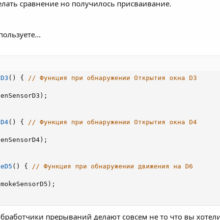
елать сравнение но получилось присваивание.
пользуете...
nD3
(
)
{
// Функция при обнаружении Открытия окна D3
penSensorD3
)
;
nD4
(
)
{
// Функция при обнаружении Открытия окна D4
penSensorD4
)
;
keD5
(
)
{
// Функция при обнаружении движения на D6
smokeSensorD5
)
;
 обработчики прерываний делают совсем не то что вы хоте