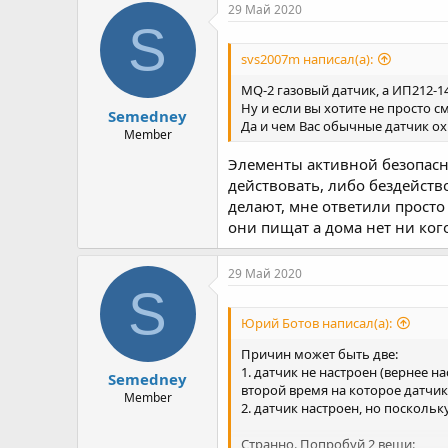
р
н
29 Май 2020
т
а
S
е
ч
svs2007m написал(а):
м
а
ы
л
MQ-2 газовый датчик, а ИП212-1
а
Ну и если вы хотите не просто
Semedney
Да и чем Вас обычные датчик о
Member
Элементы активной безопасно
действовать, либо бездейство
делают, мне ответили просто 
они пищат а дома нет ни кого
29 Май 2020
S
Юрий Ботов написал(а):
Причин может быть две:
1. датчик не настроен (вернее н
Semedney
второй время на которое датчик
Member
2. датчик настроен, но поскольк
Странно. Попробуй 2 вещи: