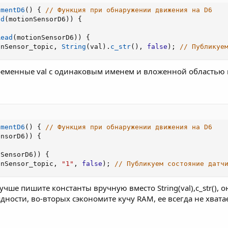
ementD6
(
)
{
// Функция при обнаружении движения на D6
ad
(
motionSensorD6
)
)
{
Read
(
motionSensorD6
)
)
{
onSensor_topic
,
String
(
val
)
.
c_str
(
)
,
false
)
;
// Публикуе
ременные val с одинаковым именем и вложенной областью в
ementD6
(
)
{
// Функция при обнаружении движения на D6
ensorD6
)
)
{
nSensorD6
)
)
{
onSensor_topic
,
"1"
,
false
)
;
// Публикуем состояние датч
учше пишите константы вручную вместо String(val),c_str(), о
ности, во-вторых сэкономите кучу RAM, ее всегда не хватает