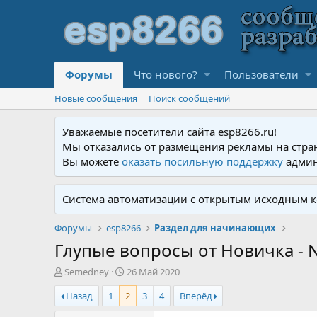
Форумы
Что нового?
Пользователи
Новые сообщения
Поиск сообщений
Уважаемые посетители сайта esp8266.ru!
Мы отказались от размещения рекламы на стра
Вы можете
оказать посильную поддержку
админ
Система автоматизации с открытым исходным к
Форумы
esp8266
Раздел для начинающих
Глупые вопросы от Новичка -
А
Д
Semedney
26 Май 2020
в
а
Назад
1
2
3
4
Вперёд
т
т
о
а