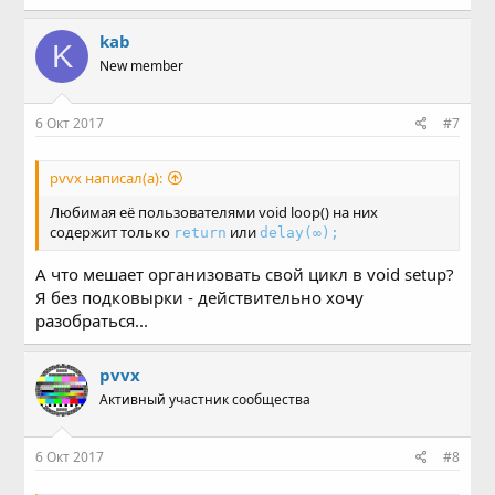
kab
K
New member
6 Окт 2017
#7
pvvx написал(а):
Любимая её пользователями void loop() на них
содержит только
или
return
delay(∞);
А что мешает организовать свой цикл в void setup?
Я без подковырки - действительно хочу
разобраться...
pvvx
Активный участник сообщества
6 Окт 2017
#8