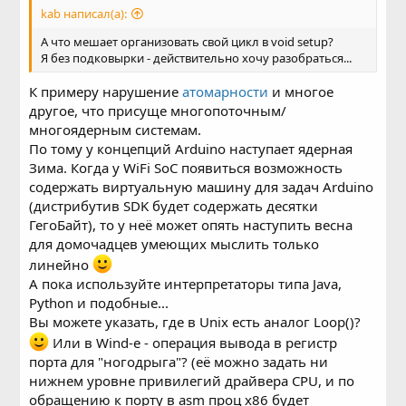
kab написал(а):
А что мешает организовать свой цикл в void setup?
Я без подковырки - действительно хочу разобраться...
К примеру нарушение
атомарности
и многое
другое, что присуще многопоточным/
многоядерным системам.
По тому у концепций Arduino наступает ядерная
Зима. Когда у WiFi SoC появиться возможность
содержать виртуальную машину для задач Arduino
(дистрибутив SDK будет содержать десятки
ГегоБайт), то у неё может опять наступить весна
для домочадцев умеющих мыслить только
линейно
А пока используйте интерпретаторы типа Java,
Python и подобные...
Вы можете указать, где в Unix есть аналог Loop()?
Или в Wind-е - операция вывода в регистр
порта для "ногодрыга"? (её можно задать ни
нижнем уровне привилегий драйвера CPU, и по
обращению к порту в аsm проц x86 будет