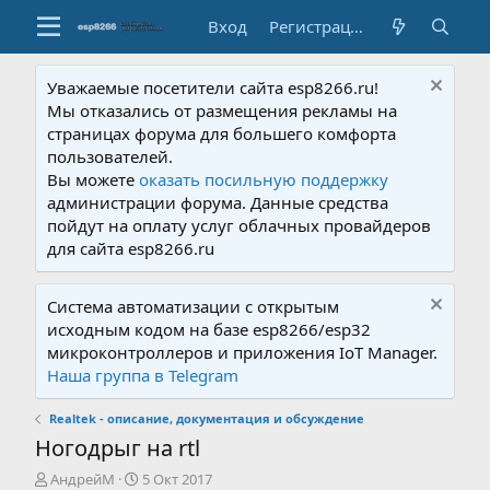
Вход
Регистрация
Уважаемые посетители сайта esp8266.ru!
Мы отказались от размещения рекламы на
страницах форума для большего комфорта
пользователей.
Вы можете
оказать посильную поддержку
администрации форума. Данные средства
пойдут на оплату услуг облачных провайдеров
для сайта esp8266.ru
Система автоматизации с открытым
исходным кодом на базе esp8266/esp32
микроконтроллеров и приложения IoT Manager.
Наша группа в Telegram
Realtek - описание, документация и обсуждение
Ногодрыг на rtl
А
Д
АндрейМ
5 Окт 2017