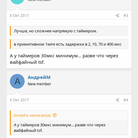
6 Окт 2017
#3
Лучше, но сложнее напрямую с таймером.
в примитивном 1wire есть задержки в 2, 10, 70 и 400 мкс
А у таймеров 30мкс минимум... разве что через
вайфайный tsf.
АндрейМ
А
New member
6 Окт 2017
#4
koreshx написал(а):
А у таймеров 30мкс минимум... разве что через
вайфайный tsf.