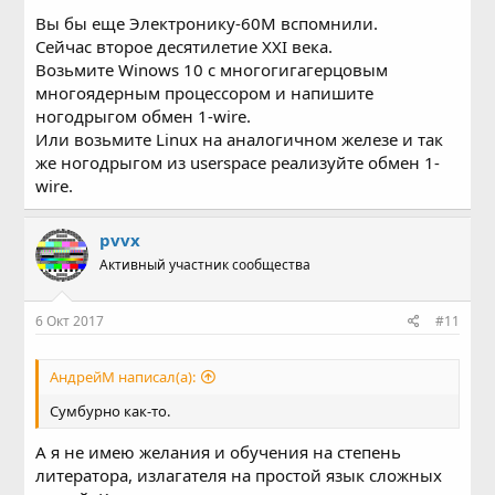
Вы бы еще Электронику-60М вспомнили.
Сейчас второе десятилетие XXI века.
Возьмите Winows 10 с многогигагерцовым
многоядерным процессором и напишите
ногодрыгом обмен 1-wire.
Или возьмите Linux на аналогичном железе и так
же ногодрыгом из userspace реализуйте обмен 1-
wire.
pvvx
Активный участник сообщества
6 Окт 2017
#11
АндрейМ написал(а):
Сумбурно как-то.
А я не имею желания и обучения на степень
литератора, излагателя на простой язык сложных