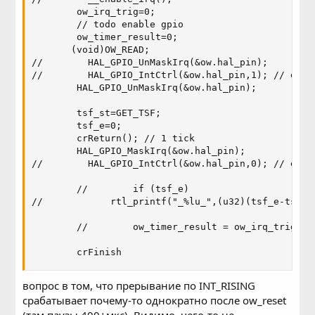
        ow_irq_trig=0;

        // todo enable gpio

        ow_timer_result=0;

       (void)OW_READ;

//        HAL_GPIO_UnMaskIrq(&ow.hal_pin);

//        HAL_GPIO_IntCtrl(&ow.hal_pin,1); // enabl
        HAL_GPIO_UnMaskIrq(&ow.hal_pin);

        tsf_st=GET_TSF;

        tsf_e=0;

        crReturn(); // 1 tick

        HAL_GPIO_MaskIrq(&ow.hal_pin);

//        HAL_GPIO_IntCtrl(&ow.hal_pin,0); // enabl
        //        if (tsf_e)

//            rtl_printf("_%lu_",(u32)(tsf_e-tsf_st
        //        ow_timer_result = ow_irq_trig;

        crFinish
вопрос в том, что прерывание по INT_RISING
срабатывает почему-то однократно после ow_reset