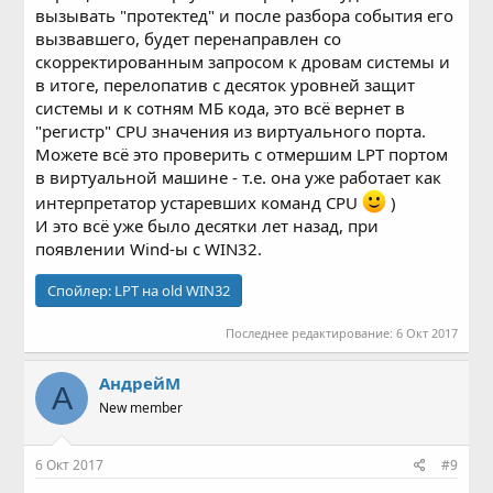
вызывать "протектед" и после разбора события его
вызвавшего, будет перенаправлен со
скорректированным запросом к дровам системы и
в итоге, перелопатив с десяток уровней защит
системы и к сотням МБ кода, это всё вернет в
"регистр" CPU значения из виртуального порта.
Можете всё это проверить с отмершим LPT портом
в виртуальной машине - т.е. она уже работает как
интерпретатор устаревших команд CPU
)
И это всё уже было десятки лет назад, при
появлении Wind-ы c WIN32.
Спойлер:
LPT на old WIN32
Последнее редактирование:
6 Окт 2017
АндрейМ
А
New member
6 Окт 2017
#9