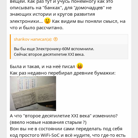
вещей. Как раз тут и учусь понемногу как это
описывать на "банках", для "домочадцев" не
знающих истории и кругов развития
электроники...
Как видим вы поняли смысл, на
что и было рассчитано.
sharikov написал(а):
Вы бы еще Электронику-60М вспомнили.
Сейчас второе десятилетие XXI века.
Была и такая, и на неё писал
Как раз недавно перебирал древние бумажки:
А что "второе десятилетие XXI века" изменило?
(ввело новые названия старым ?)
Вон вы не в состоянии сами переделать под себя
код простого WiFi-SoC и всё нудите, что где-то есть