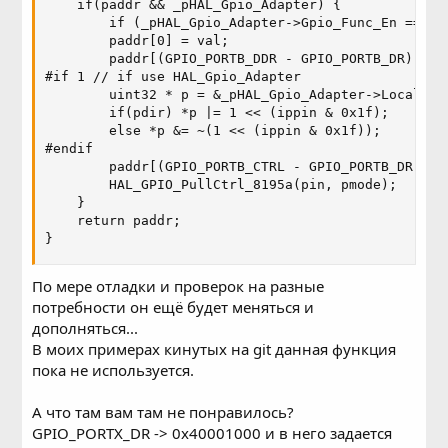
    if(paddr && _pHAL_Gpio_Adapter) {

        if (_pHAL_Gpio_Adapter->Gpio_Func_En == 0) 
        paddr[0] = val;                        // d
        paddr[(GPIO_PORTB_DDR - GPIO_PORTB_DR) * 3
#if 1 // if use HAL_Gpio_Adapter

        uint32 * p = &_pHAL_Gpio_Adapter->Local_Gpi
        if(pdir) *p |= 1 << (ippin & 0x1f);

        else *p &= ~(1 << (ippin & 0x1f));

#endif

        paddr[(GPIO_PORTB_CTRL - GPIO_PORTB_DR) * 
        HAL_GPIO_PullCtrl_8195a(pin, pmode);      
    }

    return paddr;

}
По мере отладки и проверок на разные
потребности он ещё будет меняться и
дополняться...
В моих примерах кинутых на git данная функция
пока не используется.
А что там вам там не понравилось?
GPIO_PORTX_DR -> 0x40001000 и в него задается