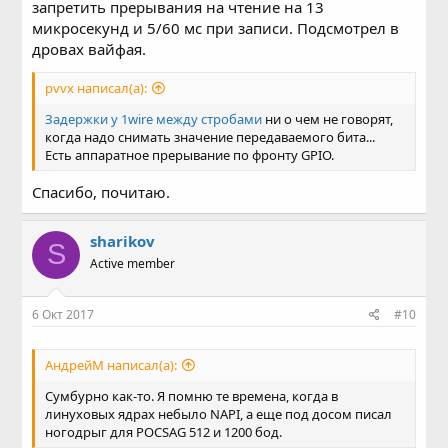
запретить прерывания на чтение на 13
микросекунд и 5/60 мс при записи. Подсмотрел в
дровах вайфая.
pvvx написал(а):
Задержки у 1wire между стробами
ни о чем не говорят,
когда надо снимать значение передаваемого бита...
Есть аппаратное прерывание по фронту GPIO.
Спасибо, почитаю.
sharikov
S
Active member
6 Окт 2017
#10
АндрейМ написал(а):
Сумбурно как-то. Я помню те времена, когда в
линуховых ядрах небыло NAPI, а еще под досом писал
ногодрыг для POCSAG 512 и 1200 бод.