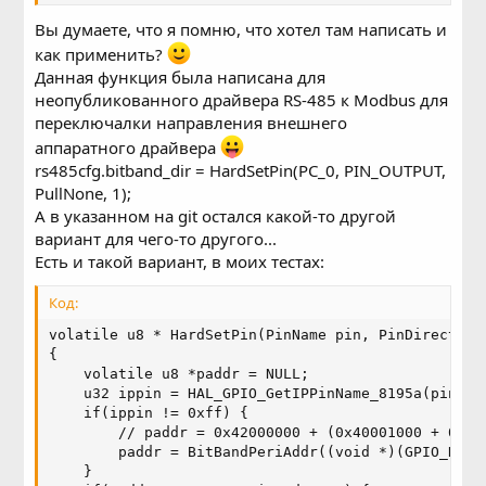
RTL00_WEB/bitband_io.c at
3e8794a4a369a11ca940d26cbf2a28c053428908 ·
Вы думаете, что я помню, что хотел там написать и
pvvx/RTL00_WEB · GitHub
как применить?
Тут вместо GPIO_PORTB_DR нужен GPIO_PORTB_DDR, и
Данная функция была написана для
переименовать val в direction
неопубликованного драйвера RS-485 к Modbus для
переключалки направления внешнего
аппаратного драйвера
rs485cfg.bitband_dir = HardSetPin(PC_0, PIN_OUTPUT,
PullNone, 1);
А в указанном на git остался какой-то другой
вариант для чего-то другого...
Есть и такой вариант, в моих тестах:
Код:
volatile u8 * HardSetPin(PinName pin, PinDirection
{

    volatile u8 *paddr = NULL;

    u32 ippin = HAL_GPIO_GetIPPinName_8195a(pin);

    if(ippin != 0xff) {

        // paddr = 0x42000000 + (0x40001000 + 0x0c
        paddr = BitBandPeriAddr((void *)(GPIO_REG_
    }
