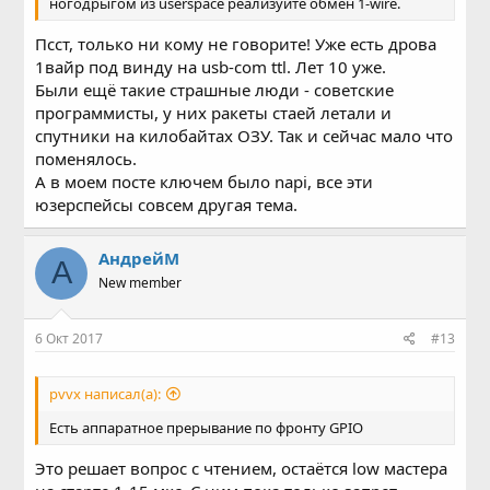
ногодрыгом из userspace реализуйте обмен 1-wire.
Псст, только ни кому не говорите! Уже есть дрова
1вайр под винду на usb-com ttl. Лет 10 уже.
Были ещё такие страшные люди - советские
программисты, у них ракеты стаей летали и
спутники на килобайтах ОЗУ. Так и сейчас мало что
поменялось.
А в моем посте ключем было napi, все эти
юзерспейсы совсем другая тема.
АндрейМ
А
New member
6 Окт 2017
#13
pvvx написал(а):
Есть аппаратное прерывание по фронту GPIO
Это решает вопрос с чтением, остаётся low мастера