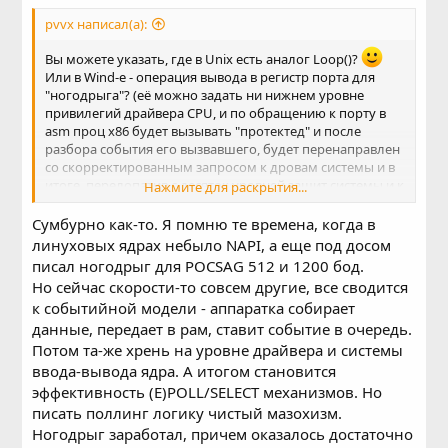
pvvx написал(а):
Вы можете указать, где в Unix есть аналог Loop()?
Или в Wind-е - операция вывода в регистр порта для
"ногодрыга"? (её можно задать ни нижнем уровне
привилегий драйвера CPU, и по обращению к порту в
аsm проц x86 будет вызывать "протектед" и после
разбора события его вызвавшего, будет перенаправлен
со скорректированным запросом к дровам системы и в
итоге, перелопатив с десяток уровней защит системы и к
Нажмите для раскрытия...
сотням МБ кода, это всё вернет в "регистр" CPU значения
из виртуального порта. Можете всё это проверить с
Сумбурно как-то. Я помню те времена, когда в
отмершим LPT портом
)
линуховых ядрах небыло NAPI, а еще под досом
писал ногодрыг для POCSAG 512 и 1200 бод.
Но сейчас скорости-то совсем другие, все сводится
к событийной модели - аппаратка собирает
данные, передает в рам, ставит событие в очередь.
Потом та-же хрень на уровне драйвера и системы
ввода-вывода ядра. А итогом становится
эффективность (E)POLL/SELECT механизмов. Но
писать поллинг логику чистый мазохизм.
Ногодрыг заработал, причем оказалось достаточно