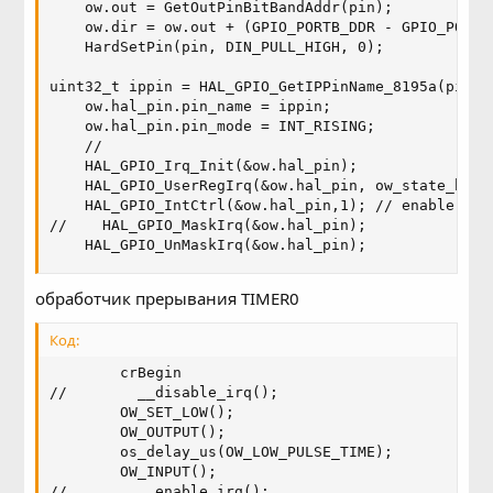
    ow.out = GetOutPinBitBandAddr(pin);

    ow.dir = ow.out + (GPIO_PORTB_DDR - GPIO_PORTB_
    HardSetPin(pin, DIN_PULL_HIGH, 0);

uint32_t ippin = HAL_GPIO_GetIPPinName_8195a(pin);

    ow.hal_pin.pin_name = ippin;

    ow.hal_pin.pin_mode = INT_RISING;

    //

    HAL_GPIO_Irq_Init(&ow.hal_pin);

    HAL_GPIO_UserRegIrq(&ow.hal_pin, ow_state_handl
    HAL_GPIO_IntCtrl(&ow.hal_pin,1); // enable IRQ

//    HAL_GPIO_MaskIrq(&ow.hal_pin);

    HAL_GPIO_UnMaskIrq(&ow.hal_pin);
обработчик прерывания TIMER0
Код:
        crBegin

//        __disable_irq();

        OW_SET_LOW();

        OW_OUTPUT();

        os_delay_us(OW_LOW_PULSE_TIME);

        OW_INPUT();

//        __enable_irq();
