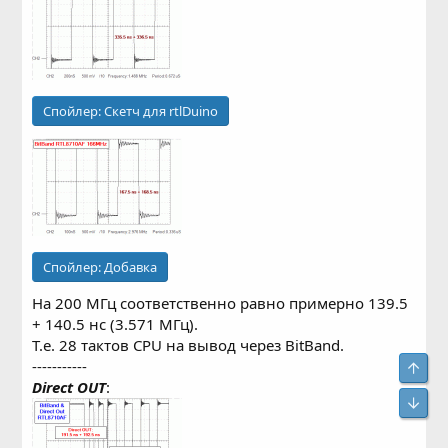
Спойлер:
Скетч для rtlDuino
Спойлер:
Добавка
На 200 МГц соответственно равно примерно 139.5
+ 140.5 нс (3.571 МГц).
Т.е. 28 тактов CPU на вывод через BitBand.
-----------
Свер
Direct OUT
:
Сниз