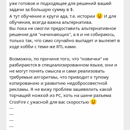
уже готовое и подходящее для решений вашей
задачи за большую сумму в $.
А тут обучение и круги ада, т.е. истории
И для
обучения, всегда важна альтернатива.
Вы пока не смогли предоставить альтернативное
решение для "начинающих", а я и не собираюсь,
только так, что само случайно выпадет и вылезет в
ходе хобби с теми-же RTL-ками.
Возможно, по причине того, что “новички” не
разбираются в специализированном языке, они и
не могут понять смысла и сами реализовать
требуемые алгоритмы, что приводит к тупому
копированию и развитию недобросовестной
рекламы. Я не вижу проблем зашевелить какой
торчащей ножкой из PC, хоть на шине разъема
CrosFire с ужасной для вас скоростью
---
---
---
---