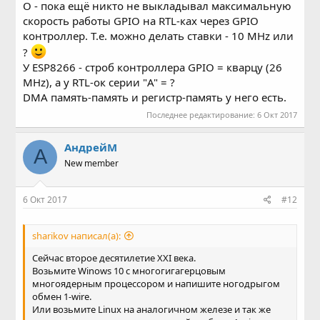
О - пока ещё никто не выкладывал максимальную
скорость работы GPIO на RTL-ках через GPIO
контроллер. Т.е. можно делать ставки - 10 MHz или
?
У ESP8266 - строб контроллера GPIO = кварцу (26
MHz), а у RTL-ок серии "A" = ?
DMA память-память и регистр-память у него есть.
Последнее редактирование:
6 Окт 2017
АндрейМ
А
New member
6 Окт 2017
#12
sharikov написал(а):
Сейчас второе десятилетие XXI века.
Возьмите Winows 10 с многогигагерцовым
многоядерным процессором и напишите ногодрыгом
обмен 1-wire.
Или возьмите Linux на аналогичном железе и так же