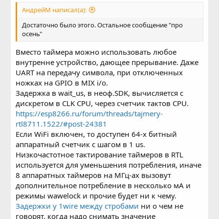
АндрейМ написал(а):
Достаточно было этого. Остальное сообщение "про
осень"
Вместо таймера можно использовать любое
внутренне устройство, дающее прерывание. Даже
UART на передачу символа, при отключенных
ножках на GPIO в MIX i/o.
Задержка в wait_us, в неоф.SDK, вычисляется с
дискретом в CLK CPU, через счетчик тактов CPU.
https://esp8266.ru/forum/threads/tajmery-
rtl8711.1522/#post-24381
Если WiFi включен, то доступен 64-х битный
аппаратный счетчик с шагом в 1 us.
Низкочастотное тактирование таймеров в RTL
используется для уменьшения потребления, иначе
8 аппаратных таймеров на МГц-ах вызовут
дополнительное потребление в несколько мА и
режимы wawelock и прочие будет ни к чему.
Задержки у 1wire между стробами
ни о чем не
говорят, когда надо снимать значение