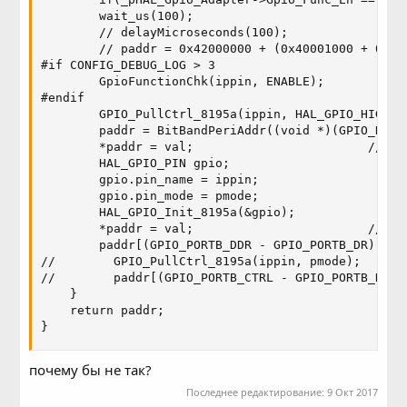
        wait_us(100);

        // delayMicroseconds(100);

        // paddr = 0x42000000 + (0x40001000 + 0x0c
#if CONFIG_DEBUG_LOG > 3       

        GpioFunctionChk(ippin, ENABLE);

#endif       

        GPIO_PullCtrl_8195a(ippin, HAL_GPIO_HIGHZ)
        paddr = BitBandPeriAddr((void *)(GPIO_REG_
        *paddr = val;                        // dat
        HAL_GPIO_PIN gpio;

        gpio.pin_name = ippin;

        gpio.pin_mode = pmode;

        HAL_GPIO_Init_8195a(&gpio);

        *paddr = val;                        // dat
        paddr[(GPIO_PORTB_DDR - GPIO_PORTB_DR) * 3
//        GPIO_PullCtrl_8195a(ippin, pmode);      
//        paddr[(GPIO_PORTB_CTRL - GPIO_PORTB_DR) 
    }

    return paddr;

}
почему бы не так?
Последнее редактирование:
9 Окт 2017