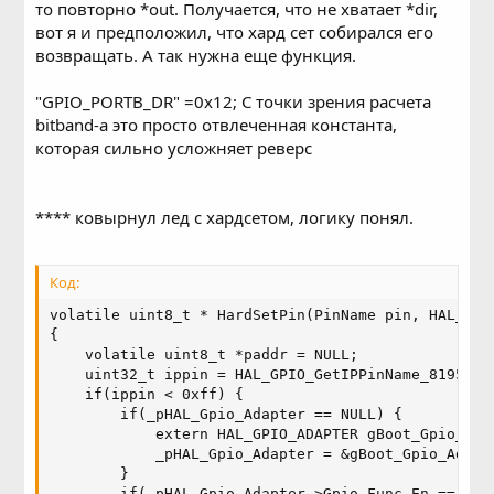
то повторно *out. Получается, что не хватает *dir,
вот я и предположил, что хард сет собирался его
возвращать. А так нужна еще функция.
"GPIO_PORTB_DR" =0x12; С точки зрения расчета
bitband-а это просто отвлеченная константа,
которая сильно усложняет реверс
**** ковырнул лед с хардсетом, логику понял.
Код:
volatile uint8_t * HardSetPin(PinName pin, HAL_GPI
{

    volatile uint8_t *paddr = NULL;

    uint32_t ippin = HAL_GPIO_GetIPPinName_8195a(pi
    if(ippin < 0xff) {

        if(_pHAL_Gpio_Adapter == NULL) {

            extern HAL_GPIO_ADAPTER gBoot_Gpio_Adap
            _pHAL_Gpio_Adapter = &gBoot_Gpio_Adapte
        }

        if(_pHAL_Gpio_Adapter->Gpio_Func_En == 0) G