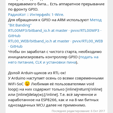
передаваемого бита... Есть аппаратное прерывание
по фронту GPIO.
РадиоКот :: Интерфейс 1-Wire.
Для обращения к GPIO на ARM используют
Метод
"Bit Banding"
RTL00MP3/bitband_io.h at master · pvvx/RTL00MP3 ·
GitHub
RTL00_WEB/bitband_io.h at master · pvvx/RTL00_WEB
· GitHub
Чтобы он заработал с чистого старта, необходимо
инициализировать контроллер GPIO (
подать на
него питание, CLK и установки пина
).
Долой Arduin-щиков из RTL-ок!
У Arduino наступает осень со всеми современными
WiFi-SoC
Любимая её пользователями void
loop() на них содержит только [inline]return[/inline]
или [inline]delay(∞);[/inline]. Т.е. всё заученное и
наработанное на ESP8266, как и на 8-ми битных
однозадачных MCU далее не применимо.
Последнее редактирование:
6 Окт 2017