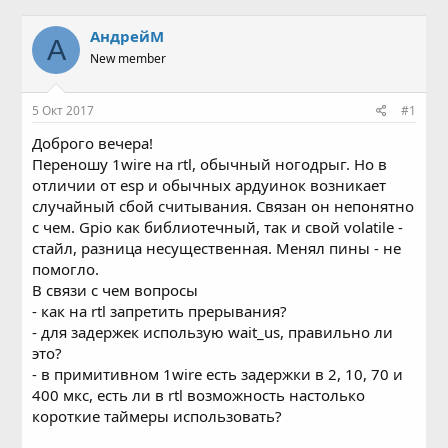
в
а
т
т
АндрейМ
А
о
а
New member
р
н
т
а
е
ч
5 Окт 2017
#1
м
а
ы
л
Доброго вечера!
а
Переношу 1wire на rtl, обычный ногодрыг. Но в
отличии от esp и обычных ардуинок возникает
случайный сбой считывания. Связан он непонятно
с чем. Gpio как библиотечный, так и свой volatile -
стайл, разница несущественная. Менял пины - не
помогло.
В связи с чем вопросы
- как на rtl запретить прерывания?
- для задержек использую wait_us, правильно ли
это?
- в примитивном 1wire есть задержки в 2, 10, 70 и
400 мкс, есть ли в rtl возможность настолько
короткие таймеры использовать?