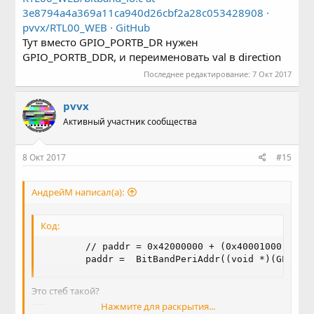
3e8794a4a369a11ca940d26cbf2a28c053428908 ·
pvvx/RTL00_WEB · GitHub
Тут вместо GPIO_PORTB_DR нужен
GPIO_PORTB_DDR, и переименовать val в direction
Последнее редактирование:
7 Окт 2017
pvvx
Активный участник сообщества
8 Окт 2017
#15
АндрейМ написал(а):
Код:
        // paddr = 0x42000000 + (0x40001000 + 0x0
        paddr =  BitBandPeriAddr((void *)(GPIO_R
Это стеб такой?
-----
Нажмите для раскрытия...