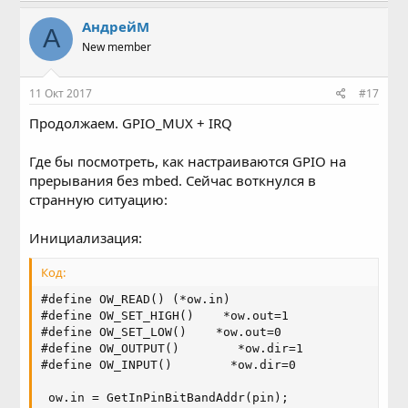
АндрейМ
А
New member
11 Окт 2017
#17
Продолжаем. GPIO_MUX + IRQ
Где бы посмотреть, как настраиваются GPIO на
прерывания без mbed. Сейчас воткнулся в
странную ситуацию:
Инициализация:
Код:
#define OW_READ() (*ow.in)

#define OW_SET_HIGH()    *ow.out=1

#define OW_SET_LOW()    *ow.out=0

#define OW_OUTPUT()        *ow.dir=1

#define OW_INPUT()        *ow.dir=0

 ow.in = GetInPinBitBandAddr(pin);
