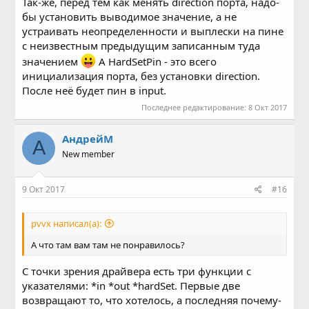
Так-же, перед тем как менять direction порта, надо-
бы установить выводимое значение, а не
устраивать неопределенности и выплески на пине
c неизвестным предыдущим записанным туда
значением
А HardSetPin - это всего
инициализация порта, без установки direction.
После неё будет пин в input.
Последнее редактирование:
8 Окт 2017
АндрейМ
А
New member
9 Окт 2017
#16
pvvx написал(а):
А что там вам там не понравилось?
С точки зрения драйвера есть три функции с
указателями: *in *out *hardSet. Первые две
возвращают то, что хотелось, а последняя почему-