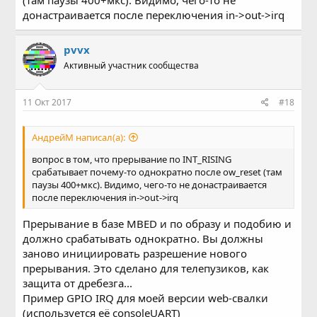
(там паузы 400+мкс). Видимо, чего-то не
донастраивается после переключения in->out->irq
pvvx
Активный участник сообщества
11 Окт 2017
#18
АндрейМ написал(а):
вопрос в том, что прерывание по INT_RISING
срабатывает почему-то однократно после ow_reset (там
паузы 400+мкс). Видимо, чего-то не донастраивается
после переключения in->out->irq
Прерывание в базе MBED и по образу и подобию и
должно срабатывать однократно. Вы должны
заново инициировать разрешение нового
прерывания. Это сделано для телепузиков, как
защита от дребезга...
Пример GPIO IRQ для моей версии web-свалки
(используется её consoleUART)