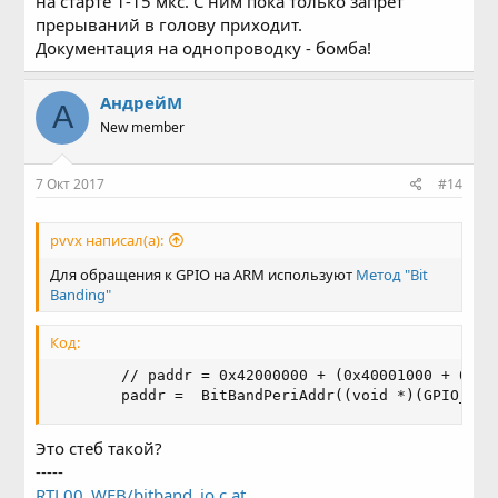
на старте 1-15 мкс. С ним пока только запрет
прерываний в голову приходит.
Документация на однопроводку - бомба!
АндрейМ
А
New member
7 Окт 2017
#14
pvvx написал(а):
Для обращения к GPIO на ARM используют
Метод "Bit
Banding"
Код:
        // paddr = 0x42000000 + (0x40001000 + 0x0c
        paddr =  BitBandPeriAddr((void *)(GPIO_REG
Это стеб такой?
-----
RTL00_WEB/bitband_io.c at