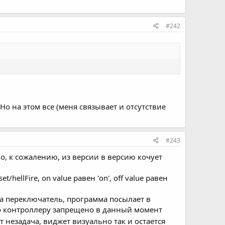
#242
 на этом все (меня связывает и отсутствие
#243
о, к сожалению, из версии в версию кочует
et/hellFire, on value равен 'on', off value равен
у на переключатель, программа посылает в
 но контроллеру запрещено в данный момент
вот незадача, виджет визуально так и остается