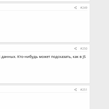
#249
#250
 данных. Кто-нибудь может подсказать, как в JS
#251