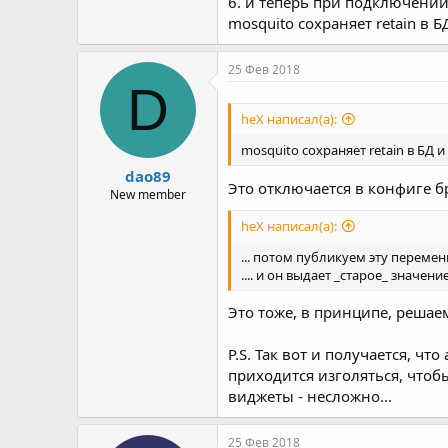
6. и теперь при подключении
mosquito сохраняет retain в 
25 Фев 2018
D
heX написал(а):
mosquito сохраняет retain в БД 
dao89
Это отключается в конфиге б
New member
heX написал(а):
... потом публикуем эту перемен
.... и он выдает _старое_ значен
Это тоже, в принципе, решаем
P.S. Так вот и получается, ч
приходится изголяться, чтоб
виджеты - несложно...
25 Фев 2018