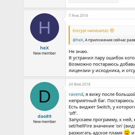
7 Янв 2018
H
Encrypt написал(а):
@heX
, А приложение сейчас ра
heX
Не знаю.
New member
Я устранил пару ошибок кот
Возможно постараюсь добави
лицензии у исходника, и отс
24 Фев 2018
D
ravend
, я вижу после большо
неприятный баг. Постараюсь 
Есть виджет Switch, у которого,
'off'.
dao89
Запускаем программу, к ней, к
New member
set/hellFire значение 'on' 
разжигать адское пламя
и 