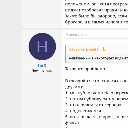
положении 'on', хотя програм
виджет отобразит правильно с
Также было бы здорово, если 
брокере, а в самих исполнит
25 Фев 2018
H
dao89 написал(а):
навязанный в некоторых виджета
heX
Такая-же проблема.
New member
В mosquito я столкнулся с с
другим):
1. мы публикуем retain пере
2. потом публикуем эту пере
3. отключаемся от сервера.
4. подключаемся...
5. и он выдает _старое_ знач
флага).