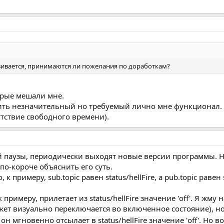
звивается, принимаются ли пожелания по доработкам?
орые мешали мне.
ть незначительный но требуемый лично мне функционал. Но
утствие свободного времени).
й паузы, периодически выходят новые версии программы. Н
по-короче объяснить его суть.
 к примеру, sub.topic равен status/hellFire, а pub.topic равен s
 примеру, прилетает из status/hellFire значение 'off'. Я жм
(виджет визуально переключается во включенное состояние),
он мгновенно отсылает в status/hellFire значение 'off'. Но 