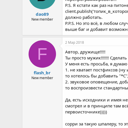
P.S. Я кстати как раз на пит
client.publish('топик_в_которо
dao89
должно работать.
New member
P.P.S. Но это всё, в любом с
выше баг и добавит возможнос
2 Мар 2018
F
Автор, дружище!!!!!
Ты просто мужик!!!!!!! Сделат
У меня есть просьба, я думаю
1. не хватает постфиксов (ну
flash_br
то хотелось бы добавить "*С",
New member
2. звуковое оповещение, доба
то воспроизвести стандартный
Да, есть исходники и имея не
смотрел и в принципе там всё
первоисточнике)))))
сорри за такую шпалеру, то это