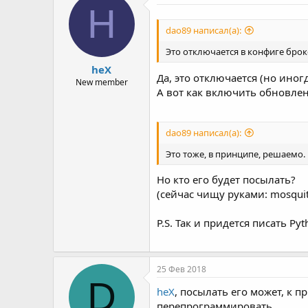
H
dao89 написал(а):
Это отключается в конфиге брок
heX
Да, это отключается (но иног
New member
А вот как включить обновлен
dao89 написал(а):
Это тоже, в принципе, решаемо.
Но кто его будет посылать?
(сейчас чищу руками: mosquitto_
P.S. Так и придется писать Py
25 Фев 2018
D
heX
, посылать его может, к п
перепрограммировать...