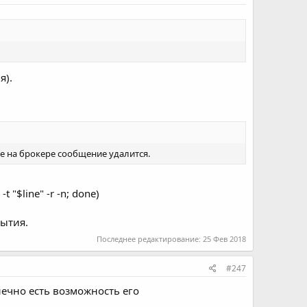
я).
?
ое на брокере сообщение удалится.
t "$line" -r -n; done)
бытия.
Последнее редактирование:
25 Фев 2018
#247
онечно есть возможность его