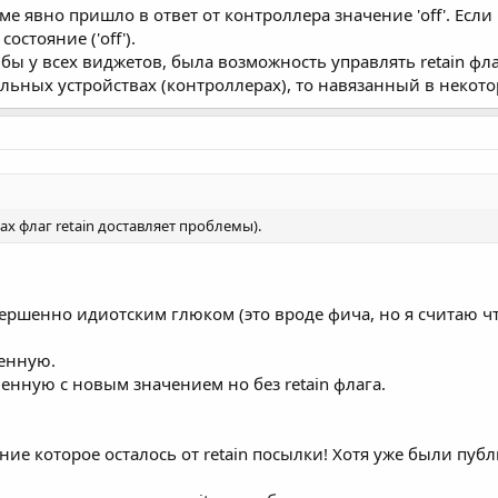
ме явно пришло в ответ от контроллера значение 'off'. Есл
остояние ('off').
бы у всех виджетов, была возможность управлять retain фла
ельных устройствах (контроллерах), то навязанный в некото
х флаг retain доставляет проблемы).
овершенно идиотским глюком (это вроде фича, но я считаю
менную.
менную с новым значением но без retain флага.
ение которое осталось от retain посылки! Хотя уже были пуб