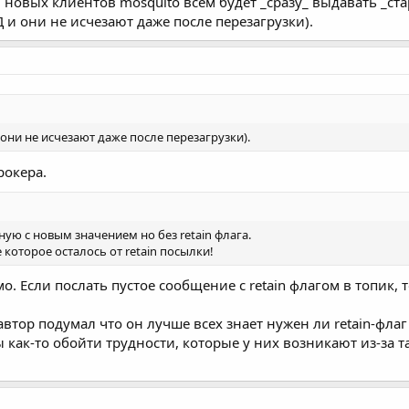
 новых клиентов mosquito всем будет _сразу_ выдавать _ста
БД и они не исчезают даже после перезагрузки).
и они не исчезают даже после перезагрузки).
рокера.
ную с новым значением но без retain флага.
ие которое осталось от retain посылки!
о. Если послать пустое сообщение с retain флагом в топик,
то автор подумал что он лучше всех знает нужен ли retain-фл
ы как-то обойти трудности, которые у них возникают из-за 