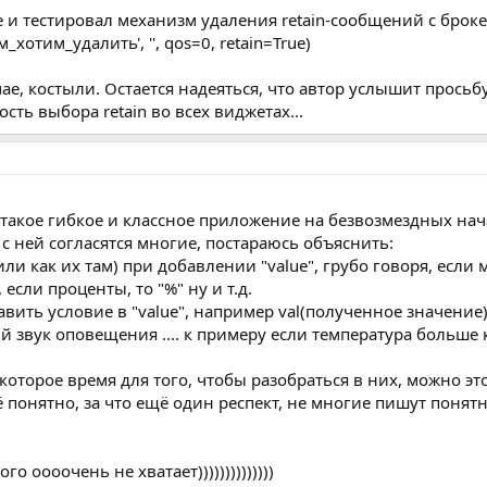
оне и тестировал механизм удаления retain-сообщений с броке
м_хотим_удалить', '', qos=0, retain=True)
лучае, костыли. Остается надеяться, что автор услышит прос
ть выбора retain во всех виджетах...
ь такое гибкое и классное приложение на безвозмездных началах
 с ней согласятся многие, постараюсь объяснить:
 или как их там) при добавлении "value", грубо говоря, если
 если проценты, то "%" ну и т.д.
вить условие в "value", например val(полученное значение) 
 звук оповещения .... к примеру если температура больше к
которое время для того, чтобы разобраться в них, можно это
 понятно, за что ещё один респект, не многие пишут понятн
го оооочень не хватает))))))))))))))