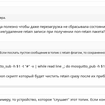
ера.
да полезно чтобы даже перезагрузка не сбрасывала состояни
ие/удаление retain записи при получении non-retain пакета
 Если послать пустое сообщение в топик с retain флагом, то сохраненн
sub -h $1 -t "#" -v | while read line _; do mosquitto_pub -h $1 -
thon скрипт который будет чистить retain сразу после их при
римеру, то устройство, которое "слушает" этот топик. Если к