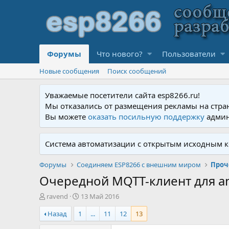
Форумы
Что нового?
Пользователи
Новые сообщения
Поиск сообщений
Уважаемые посетители сайта esp8266.ru!
Мы отказались от размещения рекламы на стра
Вы можете
оказать посильную поддержку
админ
Система автоматизации с открытым исходным к
Форумы
Соединяем ESP8266 с внешним миром
Проч
Очередной MQTT-клиент для an
А
Д
ravend
13 Май 2016
в
а
Назад
1
...
11
12
13
т
т
о
а