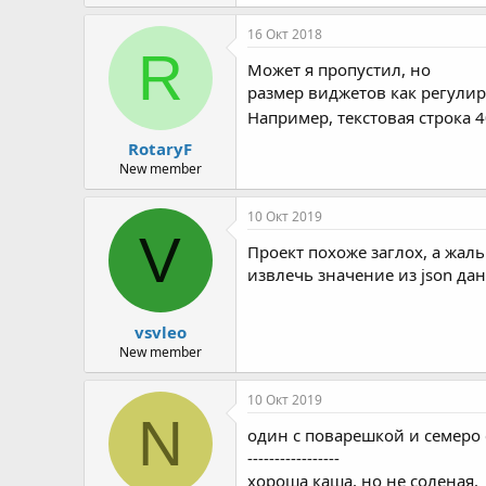
16 Окт 2018
R
Может я пропустил, но
размер виджетов как регулир
Например, текстовая строка 
RotaryF
New member
10 Окт 2019
V
Проект похоже заглох, а жаль
извлечь значение из json данны
vsvleo
New member
10 Окт 2019
N
один с поварешкой и семеро 
-----------------
хороша каша, но не соленая.