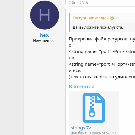
р
н
7 Янв 2018
т
а
H
е
ч
Encrypt написал(а):
м
а
ы
л
Да, выложите пожалуйста.
а
heX
Прикрепил файл ресурсов, ну
New member
с
<string name="port">Port</str
на
<string name="port">Порт</st
и все.
(текста оказалось на удивлен
Вложения
strings.7z
960 байт
Просмотры: 17