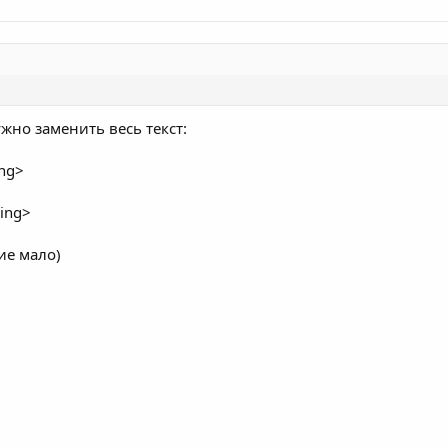
жно заменить весь текст:
ing>
ring>
ие мало)