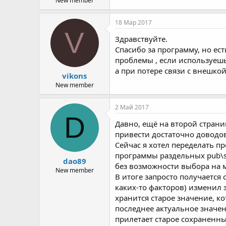
New member
18 Мар 2017
V
Здравствуйте.
Спасибо за программу, но ест
проблемы , если используешь
а при потере связи с внешко
vikons
New member
2 Май 2017
D
Давно, ещё на второй страниц
привести достаточно доводов
Сейчас я хотел переделать 
программы раздельных pub\su
dao89
без возможности выбора на 
New member
В итоге запросто получается 
каких-то факторов) изменил э
хранится старое значение, ко
последнее актуальное значен
прилетает старое сохраненн