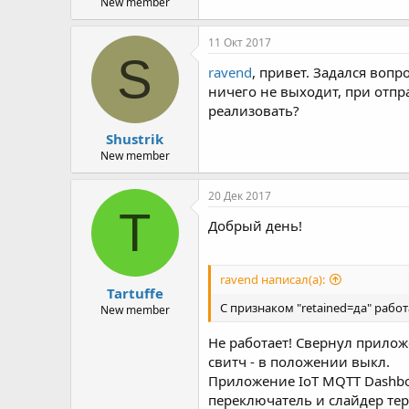
New member
11 Окт 2017
S
ravend
, привет. Задался воп
ничего не выходит, при отпр
реализовать?
Shustrik
New member
20 Дек 2017
T
Добрый день!
ravend написал(а):
Tartuffe
С признаком "retained=да" работаю
New member
Не работает! Свернул прилож
свитч - в положении выкл.
Приложение IoT MQTT Dashbor
переключатель и слайдер тер