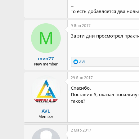
...
То есть добавляется два новы
9 Янв 2017
M
За эти дни просмотрел практ
mvn77
Р
AVL
New member
е
а
к
29 Янв 2017
ц
и
Спасибо.
и
Поставил 5, оказал посильну
:
такое?
AVL
Member
2 Мар 2017