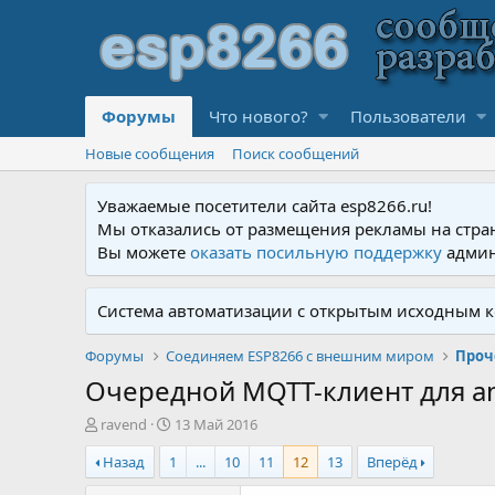
Форумы
Что нового?
Пользователи
Новые сообщения
Поиск сообщений
Уважаемые посетители сайта esp8266.ru!
Мы отказались от размещения рекламы на стра
Вы можете
оказать посильную поддержку
админ
Система автоматизации с открытым исходным к
Форумы
Соединяем ESP8266 с внешним миром
Проч
Очередной MQTT-клиент для an
А
Д
ravend
13 Май 2016
в
а
Назад
1
...
10
11
12
13
Вперёд
т
т
о
а