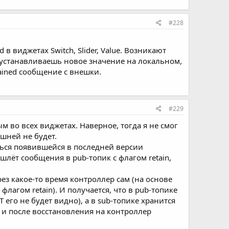
#228
в виджетах Switch, Slider, Value. Возникают
, устанавливаешь новое значение на локальном,
ained сообщение с внешки.
#229
м во всех виджетах. Наверное, тогда я не смог
шней не будет.
ться появившейся в последней версии
шлёт сообщения в pub-топик с флагом retain,
рез какое-то время контроллер сам (на основе
флагом retain). И получается, что в pub-топике
 его не будет видно), а в sub-топике хранится
и и после восстановления на контроллер