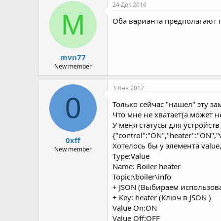
р
н
24 Дек 2016
т
а
M
Оба варианта предполагают 
е
ч
м
а
ы
л
а
mvn77
New member
3 Янв 2017
0
Только сейчас "нашел" эту з
Что мне не хватает(а может н
У меня статусы для устройст
{"control":"ON","heater":"ON",
0xff
Хотелось бы у элемента value
New member
Type:Value
Name: Boiler heater
Topic:\boiler\info
+ JSON (Выбираем использова
+ Key: heater (Ключ в JSON )
Value On:ON
Value Off:OFF