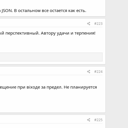
SON. В остальном все остается как есть.
#223
ый перспективный. Автору удачи и терпения!
#224
ещение при віходе за предел. Не планируется
#225