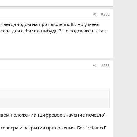
#232
 светодиодом на протоколе mqtt . но у меня
елал для себя что нибудь ? Не подскажешь как
#233
левом положении (цифровое значение исчезло),
ервера и закрытия приложения. Без "retained"