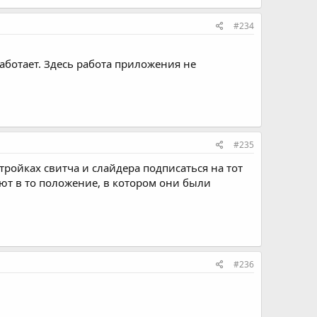
#234
работает. Здесь работа приложения не
#235
тройках свитча и слайдера подписаться на тот
ают в то положение, в котором они были
#236