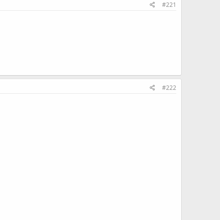
#221
#222