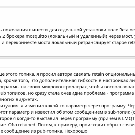
ь пожелания вынести для отдельной установки поле Retained 
 2 брокера mosquitto (локальный и удаленный) через мост
й и переконнекте моста локальный ретранслирует старое ret
е этого топика, я просил автора сделать retain опциональны
, кроме того, что дополнительная гибкость в настройках ли
программы на своих микроконтроллерах, чтобы воспользова
b топиков, но сразу стала очевидна проблема - программа 
многих виджетах.
ситуация: я изменил какой-то параметр через программу. Че
тот параметр и известил об этом сообщением в sub-топик (с 
торое я когда-то выставил через программу (причем в LMQTT
ие. Оба retained. Потом, к примеру, происходит обрыв связ
ые сообщение из pub-топика. Нехорошо.