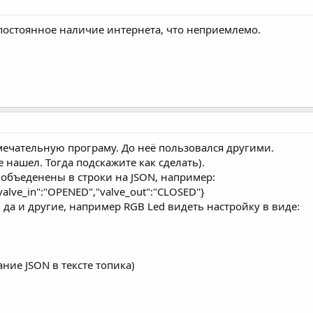
постоянное наличие интернета, что неприемлемо.
амечательную програму. До неё пользовался другими.
е нашел. Тогда подскажите как сделать).
в объеденены в строки на JSON, например:
"valve_in":"OPENED","valve_out":"CLOSED"}
, да и другие, например RGB Led видеть настройку в виде:
ние JSON в тексте топика)