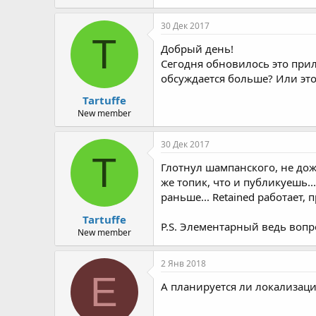
30 Дек 2017
T
Добрый день!
Сегодня обновилось это прил
обсуждается больше? Или эт
Tartuffe
New member
30 Дек 2017
T
Глотнул шампанского, не дож
же топик, что и публикуешь.
раньше... Retained работает,
Tartuffe
P.S. Элементарный ведь вопрос
New member
2 Янв 2018
E
А планируется ли локализац