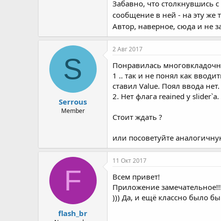
Забавно, что столкнувшись с
сообщение в ней - на эту же 
Автор, наверное, сюда и не 
2 Авг 2017
S
Понравилась многовкладочнос
1 .. так и не понял как вводи
ставил Value. Поял ввода нет.
2. Нет флага reained у slider
Serrous
Member
Стоит ждать ?
или посоветуйте аналогичну
11 Окт 2017
F
Всем привет!
Приложение замечательное!!!)
))) Да, и ещё классно было бы
flash_br