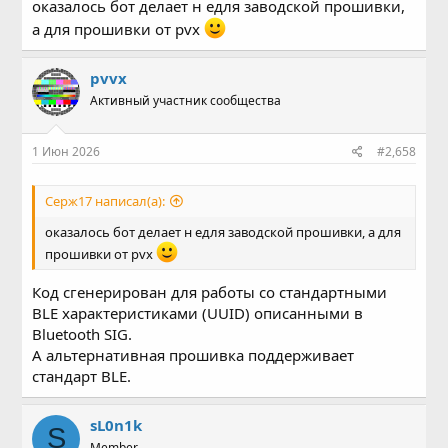
оказалось бот делает н едля заводской прошивки,
а для прошивки от pvx
pvvx
Активный участник сообщества
1 Июн 2026
#2,658
Серж17 написал(а):
оказалось бот делает н едля заводской прошивки, а для
прошивки от pvx
Код сгенерирован для работы со стандартными
BLE характеристиками (UUID) описанными в
Bluetooth SIG.
А альтернативная прошивка поддерживает
стандарт BLE.
sL0n1k
S
Member