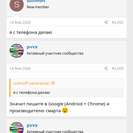
sulimoff
S
New member
14 Янв 2026
#2,652
я с телефона делаю
pvvx
Активный участник сообщества
14 Янв 2026
#2,653
sulimoff написал(а):
я с телефона делаю
Значит пишите в Google (Android + Chrome) и
производителю смарта
pvvx
Активный участник сообщества