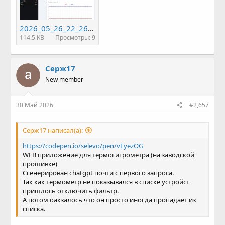
2026_05_26_22_2625.jpg
114.5 KB
Просмотры: 9
Серж17
New member
30 Май 2026
#2,657
Серж17 написал(а):
https://codepen.io/selevo/pen/vEyezOG
WEB приложение для термогигрометра (на заводской
прошивке)
Сгенерирован chatgpt почти с первого запроса.
Так как термометр не показывался в списке устройст
пришлось отключить фильтр.
А потом оакзалось что он просто иногда пропадает из
списка.