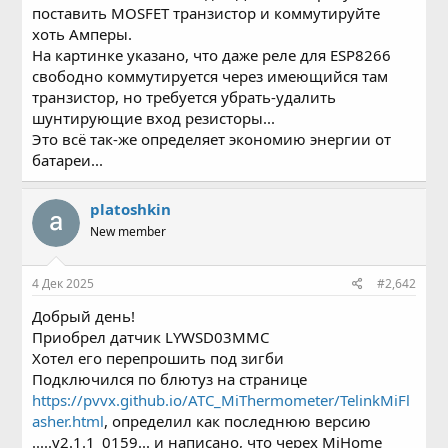
поставить MOSFET транзистор и коммутируйте
хоть Амперы.
На картинке указано, что даже реле для ESP8266
свободно коммутируется через имеющийся там
транзистор, но требуется убрать-удалить
шунтирующие вход резисторы...
Это всё так-же определяет экономию энергии от
батареи...
platoshkin
New member
4 Дек 2025
#2,642
Добрый день!
Приобрел датчик
LYWSD03MMC
Хотел его перепрошить под зигби
Подключился по блютуз на странице
https://pvvx.github.io/ATC_MiThermometer/TelinkMiFl
asher.html
, определил как последнюю версию
.....v2.1.1_0159... и написано, что черех MiHome