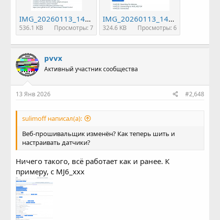
IMG_20260113_144624.jpg
IMG_20260113_144606.jpg
536.1 KB
Просмотры: 7
324.6 KB
Просмотры: 6
pvvx
Активный участник сообщества
13 Янв 2026
#2,648
sulimoff написал(а):
Веб-прошивальщик изменён? Как теперь шить и
настраивать датчики?
Ничего такого, всё работает как и ранее. К
примеру, с MJ6_xxx