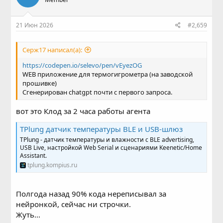
21 Июн 2026
#2,659
Серж17 написал(а):
https://codepen.io/selevo/pen/vEyezOG
WEB приложение для термогигрометра (на заводской
прошивке)
Сгенерирован chatgpt почти с первого запроса.
вот это Клод за 2 часа работы агента
TPlung датчик температуры BLE и USB-шлюз
TPlung - датчик температуры и влажности с BLE advertising,
USB Live, настройкой Web Serial и сценариями Keenetic/Home
Assistant.
tplung.kompius.ru
Полгода назад 90% кода нереписывал за
нейронкой, сейчас ни строчки.
Жуть...