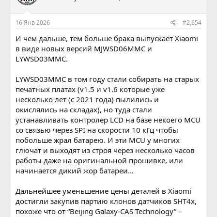
16 Янв 2026
#2,654
И чем дальше, тем больше брака выпускает Xiaomi
в виде новых версий MJWSD06MMC и
LYWSD03MMC.
LYWSD03MMC в том году стали собирать на старых
печатных платах (v1.5 и v1.6 которые уже
несколько лет (c 2021 года) пылились и
окислялись на складах), но туда стали
устанавливать контролер LCD на базе некоего MCU
со связью через SPI на скорости 10 кГц чтобы
побольше жрал батарею. И эти MCU у многих
глючат и выходят из строя через несколько часов
работы даже на оригинальной прошивке, или
начинается дикий жор батареи…
Дальнейшее уменьшение цены деталей в Xiaomi
достигли закупив партию клонов датчиков SHT4x,
похоже что от “Beijing Galaxy-CAS Technology” –