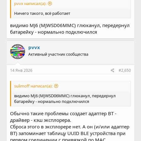
pvvx написал(а):
Ничего такого, всё работает
видимо MJ6 (MJWSD06MMC) глюканул, передернул
батарейку - нормально подключился
pvvx
Активный участник сообщества
14 Янв 2026
#2,650
sulimoff написал(а):
видимо MJ6 (MJWSD06MMC) глюканул, передернул
батарейку - нормально подключился
Обычно такие проблемы создает адаптер BT -
драйвер - кэш эксплорера.
Сброса этого в эксплорере нет. А он (и/или адаптер
BT) запоминает таблицу UUID BLE устройства при
первом соединении с привязкой по MAC.