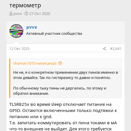
термометр
А
Д
pvvx
27 Окт 2020
в
а
т
т
pvvx
о
а
Активный участник сообщества
р
н
т
а
е
ч
12 Окт 2025
#2,641
м
а
ы
л
а
shaman1010 написал(а):
Не не, я о конкретном применении двух пинов именно в
этом девайсе. Так по гистерезису то давно и понятно.
По обычному тыку пины не дергались, по этому и
обратил внимание.
TLSR825x во время sleep отключает питание на
GPIO. Остаются включенными только подтяжки к
питанию или к gnd.
Т.е. запитать-коммутировать от пина токами в мА
что-то внешнее не выйдет. Для этого требуется