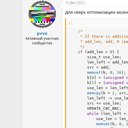
р
н
15 Дек 2022
т
а
Для сверх оптимизации можн
е
ч
м
а
ы
л
C:
а
/*

pvvx
     * If there is additio
Активный участник
     * add_len, add, 0 (pa
сообщества
     */
if
(
add_len 
>
0
)
{
        size_t use_len
;
        len_left 
=
 add_le
        src 
=
 add
;
memset
(
b
,
0
,
16
)
;
        b
[
0
]
=
(
unsigned
        b
[
1
]
=
(
unsigned
        use_len 
=
 len_lef
memcpy
(
b 
+
2
,
 src
        len_left 
-=
 use_l
        src 
+=
 use_len
;
        UPDATE_CBC_MAC
;
while
(
len_left 
>
            use_len 
=
 len
memset
(
b
,
0
,