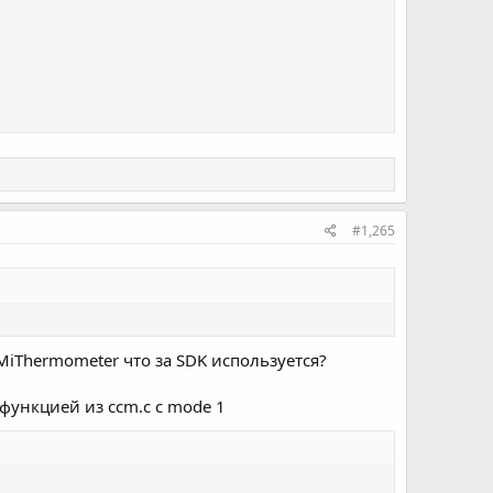
#1,265
C_MiThermometer что за SDK используется?
функцией из ccm.c c mode 1