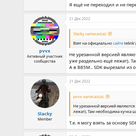
Я ещё не переходил и не пе
21 Дек 2022
Slacky написал(а):
Взят на официально
сайте
telink
pvvx
Не урезанной версией являют
Активный участник
уже раздельно ещё лежат). Т
сообщества
А в B85M.. SDK вырезали из
21 Дек 2022
pvvx написал(а):
Не урезанной версией являются 
лежат). Там необходима кучка ш
Slacky
Member
Т.е. я могу взять за основу S