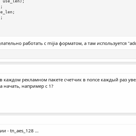
,
 use_len
)
;
C
;
se_len
;
n
;
ательно работать с mijia форматом, а там используется "add
в каждом рекламном пакете счетчик в nonce каждый раз ув
а начать, например с 1?
и - tn_aes_128 ...