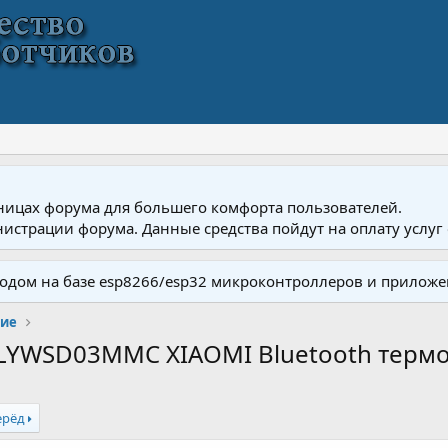
ницах форума для большего комфорта пользователей.
истрации форума. Данные средства пойдут на оплату услуг 
одом на базе esp8266/esp32 микроконтроллеров и приложе
ние
= LYWSD03MMC XIAOMI Bluetooth терм
ерёд