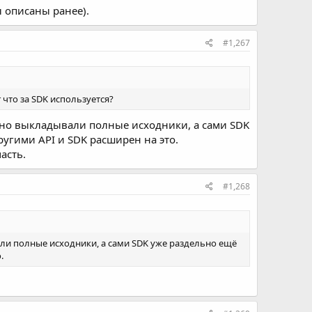
 описаны ранее).
#1,267
r что за SDK используется?
льно выкладывали полные исходники, а сами SDK
угими API и SDK расширен на это.
асть.
#1,268
али полные исходники, а сами SDK уже раздельно ещё
.