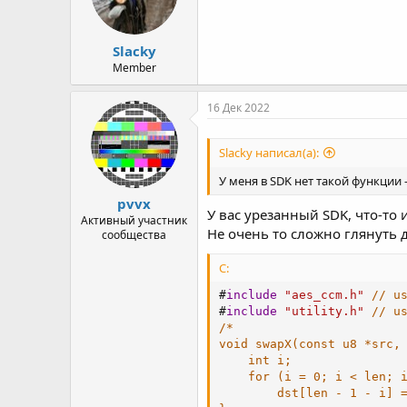
Slacky
Member
16 Дек 2022
Slacky написал(а):
У меня в SDK нет такой функции - 
pvvx
У вас урезанный SDK, что-то 
Активный участник
Не очень то сложно глянуть диз
сообщества
C:
#
include
"aes_ccm.h"
// u
#
include
"utility.h"
// u
/*

void swapX(const u8 *src, 
    int i;

    for (i = 0; i < len; i
        dst[len - 1 - i] =