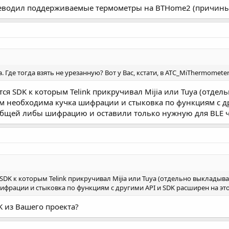
реводил поддерживаемые термометры на BTHome2 (причины
'а. Где тогда взять не урезанную? Вот у Вас, кстати, в ATC_MiThermomete
ся SDK к которым Telink прикручивал Mijia или Tuya (отде
ам необходима кучка шифрации и стыковка по функциям с др
 общей либы шифрацию и оставили только нужную для BLE ч
SDK к которым Telink прикручивал Mijia или Tuya (отдельно выкладыв
ифрации и стыковка по функциям с другими API и SDK расширен на это
DK из Вашего проекта?