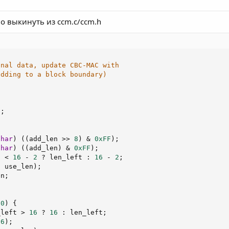
о выкинуть из ccm.c/ccm.h
nal data, update CBC-MAC with

dding to a block boundary)

n
;
char
)
(
(
add_len 
>>
8
)
&
0xFF
)
;
char
)
(
(
add_len
)
&
0xFF
)
;
t 
<
16
-
2
?
 len_left 
:
16
-
2
;
,
 use_len
)
;
en
;
0
)
{
_left 
>
16
?
16
:
 len_left
;
16
)
;