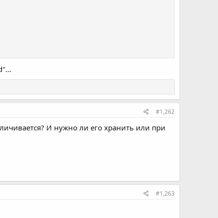
"...
#1,262
еличивается? И нужно ли его хранить или при
#1,263