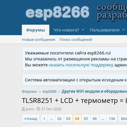
Форумы
Что нового?
Пользователи
Новые сообщения
Поиск сообщений
Уважаемые посетители сайта esp8266.ru!
Мы отказались от размещения рекламы на стра
Вы можете
оказать посильную поддержку
админ
Система автоматизации с открытым исходным к
Форумы
esp8266
Другие WiFi модули и оборудова
TLSR8251 + LCD + термометр 
А
Д
pvvx
27 Окт 2020
в
а
Назад
1
...
62
63
64
65
66
...
134
Вп
т
т
о
а