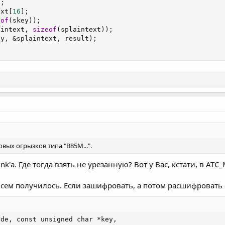
]
;
ext
[
16
]
;
eof
(
skey
)
)
;
aintext
,
sizeof
(
splaintext
)
)
;
ey
,
&
splaintext
,
 result
)
;
овых огрызков типа "B85M...".
ink'а. Где тогда взять не урезанную? Вот у Вас, кстати, в AT
всем получилось. Если зашифровать, а потом расшифровать 
de, const unsigned char *key,
