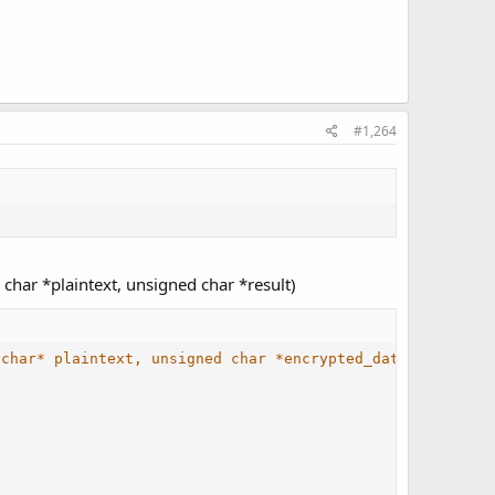
#1,264
ar *plaintext, unsigned char *result)
 char* plaintext, unsigned char *encrypted_data);