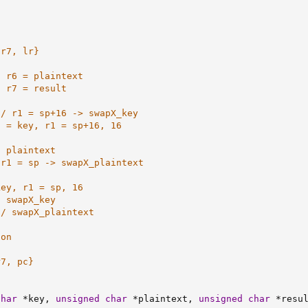
r7, lr}

 r6 = plaintext

 r7 = result

/ r1 = sp+16 -> swapX_key

 = key, r1 = sp+16, 16

 plaintext

r1 = sp -> swapX_plaintext

ey, r1 = sp, 16

 swapX_key

/ swapX_plaintext

on

7, pc}

char
*
key
,
unsigned
char
*
plaintext
,
unsigned
char
*
resu