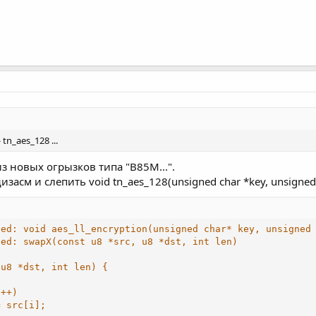
tn_aes_128 ...
из новых огрызков типа "B85M...".
асм и слепить void tn_aes_128(unsigned char *key, unsigned ch
sed: void aes_ll_encryption(unsigned char* key, unsigned
sed: swapX(const u8 *src, u8 *dst, int len)
u8 *dst, int len) {

++)

 src[i];
