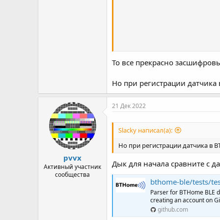
                          
                          
                          
                          
                         
То все прекрасно засшифровы
Но при регистрации датчика 
21 Дек 2022
Slacky написал(а):
Но при регистрации датчика в B
pvvx
Дык для начала сравните с д
Активный участник
сообщества
bthome-ble/tests/te
Parser for BTHome BLE d
creating an account on G
github.com