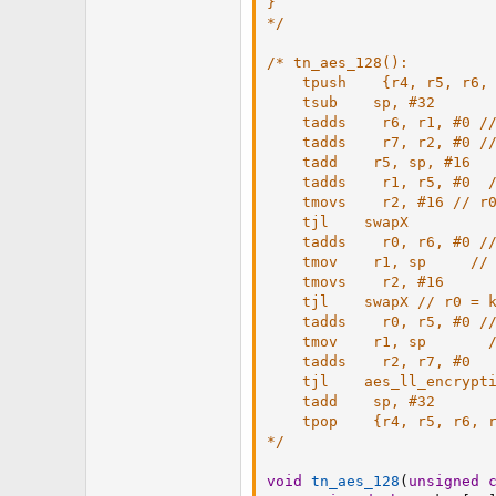
}

*/
/* tn_aes_128():

    tpush    {r4, r5, r6, 
    tsub    sp, #32

    tadds    r6, r1, #0 //
    tadds    r7, r2, #0 //
    tadd    r5, sp, #16

    tadds    r1, r5, #0  /
    tmovs    r2, #16 // r0
    tjl    swapX

    tadds    r0, r6, #0 //
    tmov    r1, sp     // 
    tmovs    r2, #16 

    tjl    swapX // r0 = k
    tadds    r0, r5, #0 //
    tmov    r1, sp       /
    tadds    r2, r7, #0

    tjl    aes_ll_encrypti
    tadd    sp, #32

    tpop    {r4, r5, r6, r
*/
void
tn_aes_128
(
unsigned