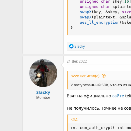
unsigned
char
 skey
[
16
unsigned
char
 splaint
swapX
(
key
,
&
skey
,
siz
swapX
(
plaintext
,
&
spl
aes_ll_encryption
(
&
sk
}
Р
Slacky
е
а
к
21 Дек 2022
ц
и
и
pvvx написал(а):
:
У вас урезанный SDK, что-то из н
Slacky
Взят на официально
сайте
tel
Member
Не получилось. Точнее не со
Код:
int ccm_auth_crypt( int mo