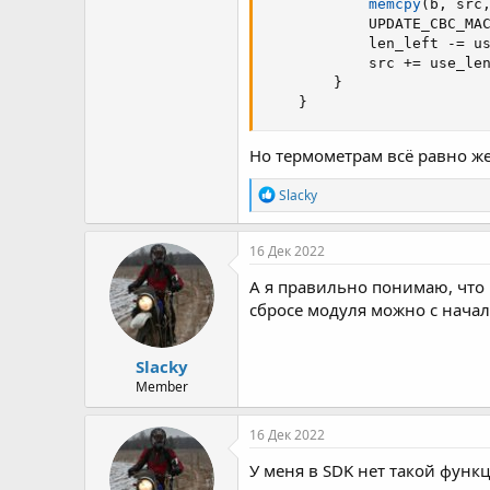
memcpy
(
b
,
 src
            UPDATE_CBC_MA
            len_left 
-=
 u
            src 
+=
 use_le
}
}
Но термометрам всё равно жел
Р
Slacky
е
а
к
16 Дек 2022
ц
и
А я правильно понимаю, что 
и
сбросе модуля можно с начал
:
Slacky
Member
16 Дек 2022
У меня в SDK нет такой функци