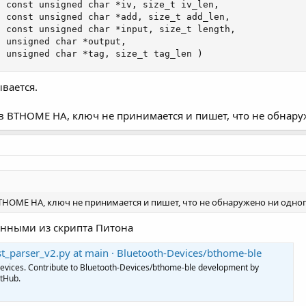
 const unsigned char *iv, size_t iv_len,

 const unsigned char *add, size_t add_len,

 const unsigned char *input, size_t length,

 unsigned char *output,

  unsigned char *tag, size_t tag_len )
вается.
в BTHOME HA, ключ не принимается и пишет, что не обнаруж
THOME HA, ключ не принимается и пишет, что не обнаружено ни одног
анными из скрипта Питона
st_parser_v2.py at main · Bluetooth-Devices/bthome-ble
evices. Contribute to Bluetooth-Devices/bthome-ble development by
itHub.