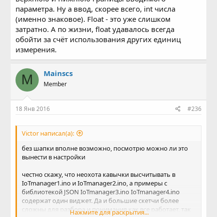
параметра. Ну а ввод, скорее всего, int числа
(именно знаковое). Float - это уже слишком
затратно. А по жизни, float удавалось всегда
обойти за счёт использования других единиц
измерения.
Mainscs
M
Member
18 Янв 2016
#236
Victor написал(а):
без шапки вполне возможно, посмотрю можно ли это
вынести в настройки
честно скажу, что неохота кавычки высчитывать в
IoTmanager1.ino и IoTmanager2.ino, а примеры с
библиотекой JSON IoTmanager3.ino IoTmanager4.ino
содержат один виджет. Да и большие скетчи более
сложны для разбора и понимания как все работает, так
Нажмите для раскрытия...