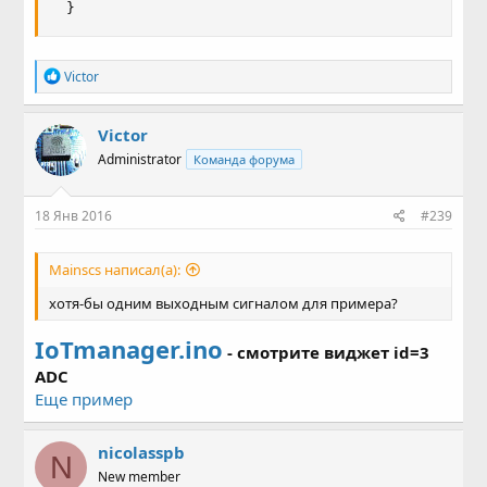
  }
Р
Victor
е
а
к
Victor
ц
Administrator
Команда форума
и
и
:
18 Янв 2016
#239
Mainscs написал(а):
хотя-бы одним выходным сигналом для примера?
IoTmanager.ino
- смотрите виджет id=3
ADC
Еще пример
nicolasspb
N
New member