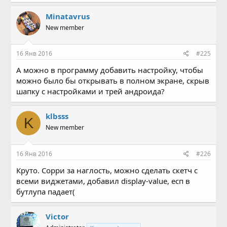
а
к
Minatavrus
ц
New member
и
и
:
16 Янв 2016
#225
А можно в программу добавить настройку, чтобы
можно было бы открывать в полном экране, скрыв
шапку с настройками и трей андроида?
klbsss
K
New member
16 Янв 2016
#226
Круто. Сорри за наглость, можно сделать скетч с
всеми виджетами, добавил display-value, есп в
бутлупа падает(
Victor