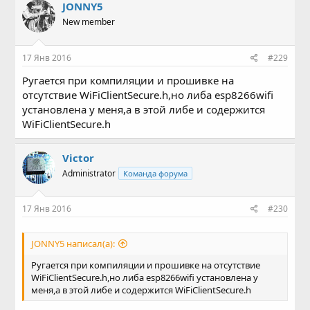
JONNY5
New member
17 Янв 2016
#229
Ругается при компиляции и прошивке на
отсутствие WiFiClientSecure.h,но либа esp8266wifi
установлена у меня,а в этой либе и содержится
WiFiClientSecure.h
Victor
Administrator
Команда форума
17 Янв 2016
#230
JONNY5 написал(а):
Ругается при компиляции и прошивке на отсутствие
WiFiClientSecure.h,но либа esp8266wifi установлена у
меня,а в этой либе и содержится WiFiClientSecure.h