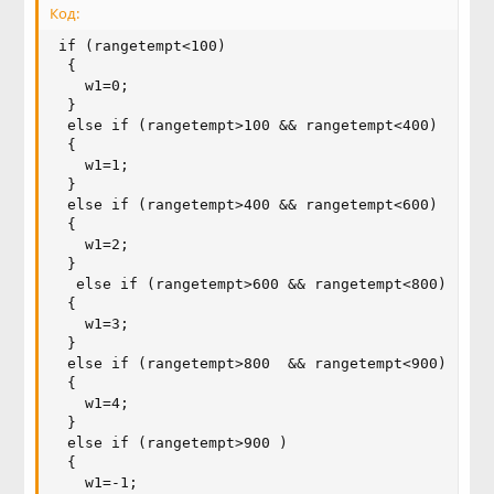
Код:
 if (rangetempt<100)

  {

    w1=0;

  }

  else if (rangetempt>100 && rangetempt<400)

  {

    w1=1;

  }

  else if (rangetempt>400 && rangetempt<600)

  {

    w1=2;

  }

   else if (rangetempt>600 && rangetempt<800)

  {

    w1=3;

  }

  else if (rangetempt>800  && rangetempt<900)

  {

    w1=4;

  }

  else if (rangetempt>900 )

  {

    w1=-1;
