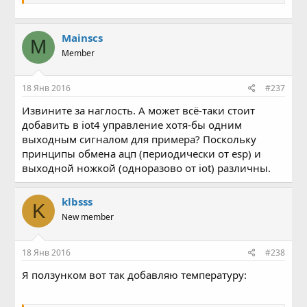
что вряд ли они вам реально нужны
Попробуйте
сделать сами из IoTmanager4.ino - но если возникнут
вопросы, пишите. Я не всегда за компом, а с телефона
Mainscs
отвечать не люблю, так что заранее извиняюсь за
M
возможные задержки с ответом.
Member
18 Янв 2016
#237
Извините за наглость. А может всё-таки стоит
добавить в iot4 управление хотя-бы одним
выходным сигналом для примера? Поскольку
принципы обмена ацп (периодически от esp) и
выходной ножкой (одноразово от iot) различны.
klbsss
K
New member
18 Янв 2016
#238
Я ползунком вот так добавляю температуру: