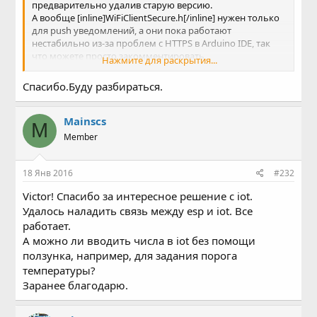
предварительно удалив старую версию.
А вообще [inline]WiFiClientSecure.h[/inline] нужен только
для push уведомлений, а они пока работают
нестабильно из-за проблем с HTTPS в Arduino IDE, так
что можете просто закомментировать
Нажмите для раскрытия...
[inline]WiFiClientSecure.h[/inline]
Спасибо.Буду разбираться.
Mainscs
M
Member
18 Янв 2016
#232
Victor! Спасибо за интересное решение с iot.
Удалось наладить связь между esp и iot. Все
работает.
А можно ли вводить числа в iot без помощи
ползунка, например, для задания порога
температуры?
Заранее благодарю.