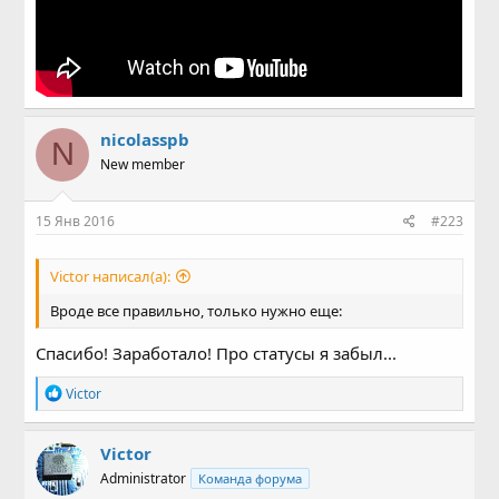
nicolasspb
N
New member
15 Янв 2016
#223
Victor написал(а):
Вроде все правильно, только нужно еще:
Спасибо! Заработало! Про статусы я забыл...
Р
Victor
е
а
к
Victor
ц
Administrator
Команда форума
и
и