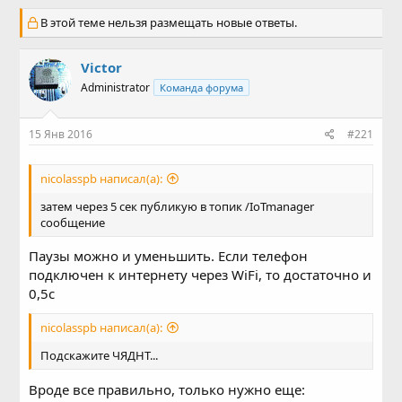
в
а
В этой теме нельзя размещать новые ответы.
т
т
о
а
р
н
Victor
т
а
е
ч
Administrator
Команда форума
м
а
ы
л
15 Янв 2016
#221
а
nicolasspb написал(а):
затем через 5 сек публикую в топик /IoTmanager
сообщение
Паузы можно и уменьшить. Если телефон
подключен к интернету через WiFi, то достаточно и
0,5с
nicolasspb написал(а):
Подскажите ЧЯДНТ...
Вроде все правильно, только нужно еще: