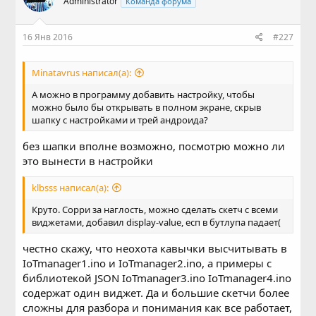
Administrator
Команда форума
16 Янв 2016
#227
Minatavrus написал(а):
А можно в программу добавить настройку, чтобы
можно было бы открывать в полном экране, скрыв
шапку с настройками и трей андроида?
без шапки вполне возможно, посмотрю можно ли
это вынести в настройки
klbsss написал(а):
Круто. Сорри за наглость, можно сделать скетч с всеми
виджетами, добавил display-value, есп в бутлупа падает(
честно скажу, что неохота кавычки высчитывать в
IoTmanager1.ino и IoTmanager2.ino, а примеры с
библиотекой JSON IoTmanager3.ino IoTmanager4.ino
содержат один виджет. Да и большие скетчи более
сложны для разбора и понимания как все работает,