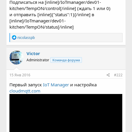
Подписаться на [inline]/IoTmanager/dev01-
kitchen/TempON/control[/inline] (ждать 1 или 0)
и отправить [inline]{"status":1}[/inline] в
[inline]/IoTmanager/dev01-
kitchen/TempON/status[/inline]
Р
nicolasspb
е
а
к
Victor
ц
Administrator
Команда форума
и
и
:
15 Янв 2016
#222
Первый запуск
IoT Manager
и настройка
cloudmqtt.com