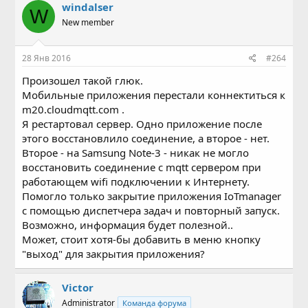
к
windalser
W
ц
New member
и
и
:
28 Янв 2016
#264
Произошел такой глюк.
Мобильные приложения перестали коннектиться к
m20.cloudmqtt.com .
Я рестартовал сервер. Одно приложение после
этого восстановлило соединение, а второе - нет.
Второе - на Samsung Note-3 - никак не могло
восстановить соединение с mqtt сервером при
работающем wifi подключении к Интернету.
Помогло только закрытие приложения IoTmanager
с помощью диспетчера задач и повторный запуск.
Возможно, информация будет полезной..
Может, стоит хотя-бы добавить в меню кнопку
"выход" для закрытия приложения?
Victor
Administrator
Команда форума