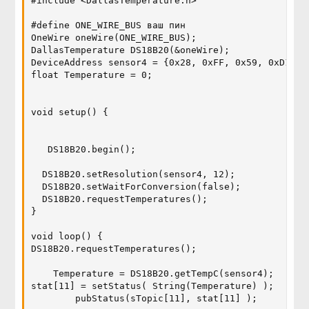
#include <DallasTemperature.h>

#define ONE_WIRE_BUS ваш пин

OneWire oneWire(ONE_WIRE_BUS);

DallasTemperature DS18B20(&oneWire);

DeviceAddress sensor4 = {0x28, 0xFF, 0x59, 0xD1, 0x
float Temperature = 0;

void setup() {

   DS18B20.begin();

  DS18B20.setResolution(sensor4, 12);

  DS18B20.setWaitForConversion(false);

  DS18B20.requestTemperatures();

}

void loop() {

DS18B20.requestTemperatures();  

    Temperature = DS18B20.getTempC(sensor4);

stat[11] = setStatus( String(Temperature) );

        pubStatus(sTopic[11], stat[11] );
