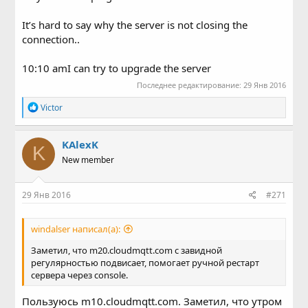
It’s hard to say why the server is not closing the
connection..
10:10 amI can try to upgrade the server
Последнее редактирование:
29 Янв 2016
Р
Victor
е
а
к
KAlexK
K
ц
New member
и
и
:
29 Янв 2016
#271
windalser написал(а):
Заметил, что m20.cloudmqtt.com с завидной
регулярностью подвисает, помогает ручной рестарт
сервера через console.
Пользуюсь m10.cloudmqtt.com. Заметил, что утром