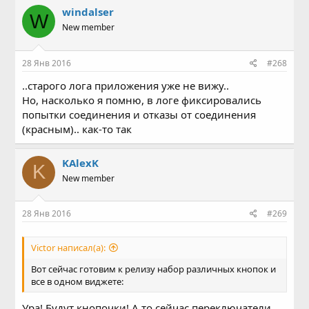
windalser
W
New member
28 Янв 2016
#268
..старого лога приложения уже не вижу..
Но, насколько я помню, в логе фиксировались
попытки соединения и отказы от соединения
(красным).. как-то так
KAlexK
K
New member
28 Янв 2016
#269
Victor написал(а):
Вот сейчас готовим к релизу набор различных кнопок и
все в одном виджете:
Ура! Будут кнопочки! А то сейчас переключатели