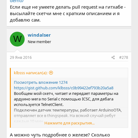
demo/
Если еще не умеете делать pull request на гитхабе -
высылайте скетчи мне с кратким описанием и я
добавлю сам.
windalser
W
New member
29 Янв 2016
#278
klbsss написал(а):
Посмотреть вложение 1274
https://gist.github.com/klbsss/c0b99422ef793b20a5a8
Вообщем мой скетч, читает и передает параметры на
ардуино мега по Serial c помощью ICSC, для дебага
используется TelnetClient.
Подключен датчик температуры, работает ArduinoOTA,
отправляет все в thingspeak. На всякий случай ребут
каждые 10 мин.
Нажмите для раскрытия...
Запись в еепром решил реализовать в Arduino.
Нажимаю на toggle esp отправляет 1 на ардуино и после
А можно чуть подробнее о железе? Сколько
отправки возвращается setStatus(0).