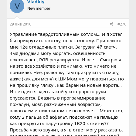
Vladkiy
V
New member
29 Янв 2016
#276
Управление твердотопливным котлом... И я хотел
бы прикрутить к котлу, но к газовому. Пришли ко
мне 12е отладочные платки. Загрузил 4й скетч.
4мя диодами могу моргать, освещенность
показывает , RGB регулируется. И все.... Смотрю я
на это все хозяйство и понимаю, что ничего не
понимаю. Нее, релюшку там прикрутить я смогу,
даже (как для меня) с ШИМом могу повозиться, но
на прошивку гляжу , как баран на новые ворота...
И не один я здесь такой у которорого руки
опускаются. Влазить в программирование,
пожалуй, мозг, разжиженный возрастом,
алкоголем и никотином не позволяет... Может тот,
кому 2 пальца об асфальт, подскажет на пальцах,
как прикрутить пару-тройку 1В20 к скетчу??
Просьба часто звучит, а я, в ответ могу рассказать,
как поражать укрытые цели, с закрытой огневой