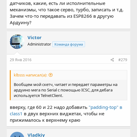
датчиков, какие, есть ли исполнительные
Позже добавлю fillgauge, с помощью ультразвукового
механизмы, что такое серво, турбо, записать и т.д.
дальномера будет показывать остаток дров в котле..
Зачем что-то передавать из ESP8266 в другую
Как то так
Ардуину?
Victor
Administrator
Команда форума
29 Янв 2016
#279
klbsss написал(а):
Вообщем мой скетч, читает и передает параметры на
ардуино мега по Serial c помощью ICSC, для дебага
используется TelnetClient.
вверху, где 60 и 22 надо добавить
"padding-top" в
class1
в двух верхних виджетах, чтобы не
прижималось к верхнему краю
Vladkiy