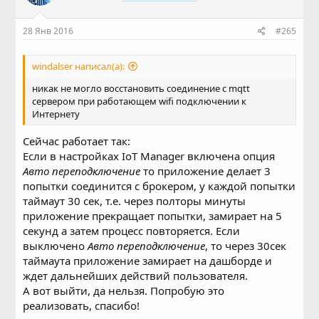
28 Янв 2016
#265
windalser написал(а):
никак не могло восстановить соединение с mqtt
сервером при работающем wifi подключении к
Интернету
Сейчас работает так:
Если в настройках IoT Manager включена опция
Авто переподключение
то приложение делает 3
попытки соединится с брокером, у каждой попытки
таймаут 30 сек, т.е. через полторы минуты
приложение прекращает попытки, замирает на 5
секунд а затем процесс повторяется. Если
выключено
Авто переподключение
, то через 30сек
таймаута приложение замирает на дашборде и
ждет дальнейших действий пользователя.
А вот выйти, да нельзя. Попробую это
реализовать, спасибо!