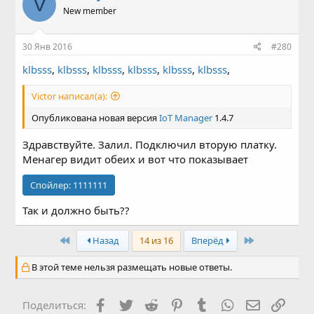
V
New member
30 Янв 2016
#280
klbsss
,
klbsss
,
klbsss
,
klbsss
,
klbsss
,
klbsss
,
Victor написал(а):
Опубликована новая версия
IoT Manager
1.4.7
Здравствуйте. Залил. Подключил вторую платку.
Менагер видит обеих и вот что показывает
Спойлер:
1111111
Так и должно быть??
First
Last
Назад
14 из 16
Вперёд
В этой теме нельзя размещать новые ответы.
Facebook
Twitter
Reddit
Pinterest
Tumblr
WhatsApp
Электронн
Ссыл
Поделиться: