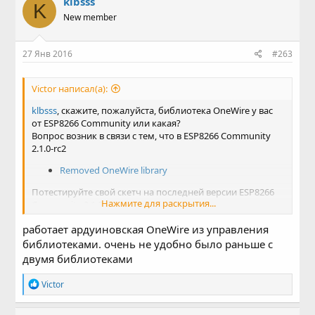
klbsss
K
New member
27 Янв 2016
#263
Victor написал(а):
klbsss
, скажите, пожалуйста, библиотека OneWire у вас
от ESP8266 Community или какая?
Вопрос возник в связи с тем, что в ESP8266 Community
2.1.0-rc2
Removed OneWire library
Потестируйте свой скетч на последней версии ESP8266
Нажмите для раскрытия...
Community 2.1.0-rc2, пожалуйста.
работает ардуиновская OneWire из управления
библиотеками. очень не удобно было раньше с
двумя библиотеками
Р
Victor
е
а