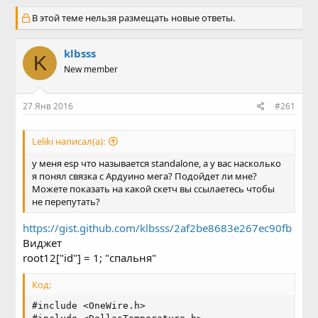
в
а
В этой теме нельзя размещать новые ответы.
т
т
о
а
р
н
klbsss
т
а
K
е
ч
New member
м
а
ы
л
27 Янв 2016
#261
а
Leliki написал(а):
у меня esp что называется standalone, а у вас насколько
я понял связка с Ардуино мега? Подойдет ли мне?
Можете показать на какой скетч вы ссылаетесь чтобы
не перепутать?
https://gist.github.com/klbsss/2af2be8683e267ec90fb
Виджет
root12["id"] = 1; "спальня"
Код:
#include <OneWire.h>
