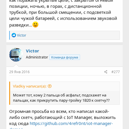
позиции, ночью, в горах, с дистанционной
трубкой, при большой смещении, с подсветкой
цели чужой батареей, с использованием звуковой
разведки...
Р
Victor
е
а
к
Victor
ц
Administrator
Команда форума
и
и
:
29 Янв 2016
#277
Vladkiy написал(а):
Может тот, кому 2 пальца об асфальт, подскажет на
пальцах, как прикрутить пару-тройку 1В20 к скетчу??
Огромная просьба ко всем, кто написал какой-
либо скетч, работающий с IoT Manager, выложить
код сюда
https://github.com/4refr0nt/iot-manager-