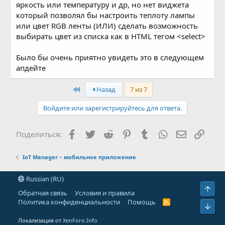
яркость или температуру и др, но нет виджета
6.
Префикс для топиков, чтобы можно было
использовать не только "/IoTmanager"
который позволял бы настроить теплоту лампы
7.
Суффикс для URL брокера
или цвет RGB ленты (ИЛИ) сделать возможность
"wss://domen.com:8000/
mqtt
"
выбирать цвет из списка как в HTML тегом <select>
8.
Подписка на произвольный топик (не знаю зачем это,
но раз просят - можно сделать)
Было бы очень приятно увидеть это в следующем
апдейте
First
Назад
7 из 7
Войдите или зарегистрируйтесь для ответа.
Facebook
Twitter
Reddit
Pinterest
Tumblr
WhatsApp
Электронн
Ссыл
Поделиться:
IoT Manager – мобильное приложение
Russian (RU)
Свер
Обратная связь
Условия и правила
Политика конфиденциальности
Помощь
R
Сниз
S
S
Локализация от
XenForo.Info