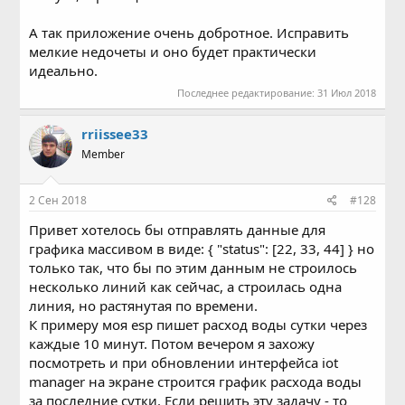
А так приложение очень добротное. Исправить
мелкие недочеты и оно будет практически
идеально.
Последнее редактирование:
31 Июл 2018
rriissee33
Member
2 Сен 2018
#128
Привет хотелось бы отправлять данные для
графика массивом в виде: { "status": [22, 33, 44] } но
только так, что бы по этим данным не строилось
несколько линий как сейчас, а строилась одна
линия, но растянутая по времени.
К примеру моя esp пишет расход воды сутки через
каждые 10 минут. Потом вечером я захожу
посмотреть и при обновлении интерфейса iot
manager на экране строится график расхода воды
за последние сутки. Если решить эту задачу - то