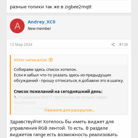
разные топики так же в zigbee2mqtt
Andrey_XC0
A
New member
12 Мар 2024
#136
Victor написал(а):
Собираем здесь список хотелок.
Если я забыл что-то указать здесь из предыдущих
обсуждений - прошу отписаться, я добавлю это в шапку.
Список пожеланий на сегодняшний день:
1.
Поддержка MQTT протокола не только через
WebSockets
2.
Редизайн
toggle
Нажмите для раскрытия...
3.
Поддержка Adafruit IO mqtt - нет
4. Настройка параметров подключения к брокеру из
Здравствуйте! Хотелось бы иметь виджет для
ZeroConf/Bonjour/mDNS
управления RGB лентой. То есть. В разделе
5. Посылать набранный пользователем текст со
виджетов range есть возможность реализовать
смартфона/планшета на устройство