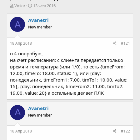
А
Д
Victor
13 Фев 2016
в
а
т
т
Avanetri
A
о
а
New member
р
н
т
а
е
ч
18 Апр 2018
#121
м
а
ы
л
п.4 попробую,
а
на счет расписания: с клиента передается только
время и температура (или 1/0), то есть {timeFrom:
12.00, timeTo: 18.00, status: 1}, или {day:
понедельник, timeFrom1: 7.00, timTo1: 10.00, value:
15}, {day: понедельник, timeFrom2: 11.00, timTo2:
19.00, value: 20} а остальные делает ПЛК
Avanetri
A
New member
18 Апр 2018
#122