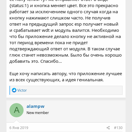
{status:1} и кнопка меняет цвет. Все это прекрасно
работает за исключением одного случая когда на
кнопку нажимают слишком часто. Не получив
ответ на предыдущий запрос esp получает новый
и срабатывает wdt и модуль валится. Необходимо
что бы приложение делало кнопку не активной на
тот период времени пока не придет
подтверждающий ответ от модуля. В таком случае
глюк станет невозможным. Было бы очень хорошо
добавить это. Спасибо...
Еще хочу написать автору, что приложение лучшее
из всех существующих, а идея гениальная.
Р
Victor
е
а
к
alampw
A
ц
New member
и
и
:
6 Янв 2019
#130