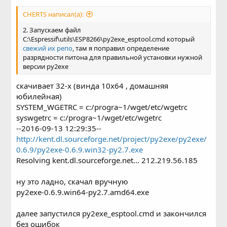
CHERTS написал(а):
2. Запускаем файл
C:\Espressif\utils\ESP8266\py2exe_esptool.cmd который
свежий их репо
, там я поправил определение
разрядности питона для правильной установки нужной
версии py2exe
скачивает 32-х (винда 10х64 , домашняя
юбилейная)
SYSTEM_WGETRC = c:/progra~1/wget/etc/wgetrc
syswgetrc = c:/progra~1/wget/etc/wgetrc
--2016-09-13 12:29:35--
http://kent.dl.sourceforge.net/project/py2exe/py2exe/
0.6.9/py2exe-0.6.9.win32-py2.7.exe
Resolving kent.dl.sourceforge.net... 212.219.56.185
ну это ладно, скачал вручную
py2exe-0.6.9.win64-py2.7.amd64.exe
далее запустился py2exe_esptool.cmd и закончился
без ошибок