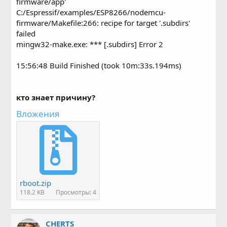
firmware/app'
C:/Espressif/examples/ESP8266/nodemcu-
firmware/Makefile:266: recipe for target '.subdirs'
failed
mingw32-make.exe: *** [.subdirs] Error 2
15:56:48 Build Finished (took 10m:33s.194ms)
кто знает причину?
Вложения
rboot.zip
118.2 KB
Просмотры: 4
CHERTS