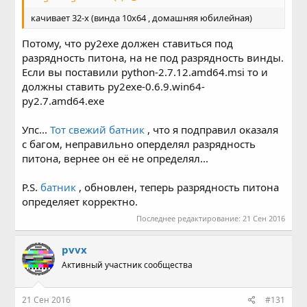
качивает 32-х (винда 10х64 , домашняя юбилейная)
Потому, что py2exe должен ставиться под
разрядность питона, на не под разрядность винды.
Если вы поставили python-2.7.12.amd64.msi то и
должны ставить py2exe-0.6.9.win64-
py2.7.amd64.exe
Упс...
Тот свежий батник
, что я подправил оказаля
с багом, неправильно оперделял разрядность
питона, вернее он её не определял...
P.S.
батник
, обновлен, теперь разрядность питона
определяет корректно.
Последнее редактирование:
21 Сен 2016
pvvx
Активный участник сообщества
21 Сен 2016
#131