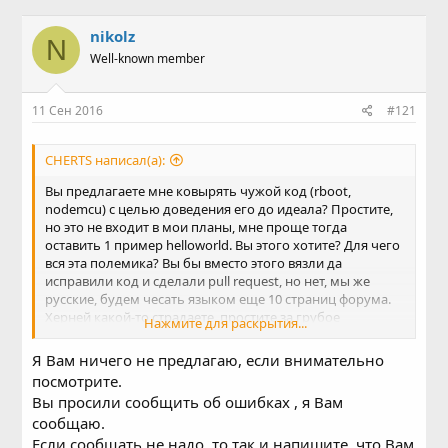
в
а
т
т
nikolz
N
о
а
Well-known member
р
н
т
а
е
ч
11 Сен 2016
#121
м
а
ы
л
а
CHERTS написал(а):
Вы предлагаете мне ковырять чужой код (rboot,
nodemcu) с целью доведения его до идеала? Простите,
но это не входит в мои планы, мне проще тогда
оставить 1 пример helloworld. Вы этого хотите? Для чего
вся эта полемика? Вы бы вместо этого вязли да
исправили код и сделали pull request, но нет, мы же
русские, будем чесать языком еще 10 страниц форума.
Херней какой-то страдаете, простите за грубое
Нажмите для раскрытия...
выражение.
Я Вам ничего не предлагаю, если внимательно
pvvx
правильно говорит, ставьте -Wall -Werror и вы
посмотрите.
увидите столько ошибок в китайском коде, что мама не
Вы просили сообщить об ошибках , я Вам
горюй.
сообщаю.
хотите идеальный код, дак пишите его, вам никто не
запрещает, что толку обсуждать чужой код (он даже не
Если сообщать не надо, то так и напишите, что Вам