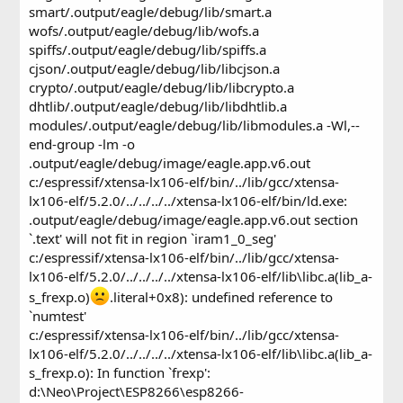
smart/.output/eagle/debug/lib/smart.a
wofs/.output/eagle/debug/lib/wofs.a
spiffs/.output/eagle/debug/lib/spiffs.a
cjson/.output/eagle/debug/lib/libcjson.a
crypto/.output/eagle/debug/lib/libcrypto.a
dhtlib/.output/eagle/debug/lib/libdhtlib.a
modules/.output/eagle/debug/lib/libmodules.a -Wl,--
end-group -lm -o
.output/eagle/debug/image/eagle.app.v6.out
c:/espressif/xtensa-lx106-elf/bin/../lib/gcc/xtensa-
lx106-elf/5.2.0/../../../../xtensa-lx106-elf/bin/ld.exe:
.output/eagle/debug/image/eagle.app.v6.out section
`.text' will not fit in region `iram1_0_seg'
c:/espressif/xtensa-lx106-elf/bin/../lib/gcc/xtensa-
lx106-elf/5.2.0/../../../../xtensa-lx106-elf/lib\libc.a(lib_a-
s_frexp.o)
.literal+0x8): undefined reference to
`numtest'
c:/espressif/xtensa-lx106-elf/bin/../lib/gcc/xtensa-
lx106-elf/5.2.0/../../../../xtensa-lx106-elf/lib\libc.a(lib_a-
s_frexp.o): In function `frexp':
d:\Neo\Project\ESP8266\esp8266-