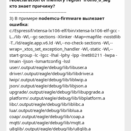
кто знает причину?
---------------------------------------
3) В примере
nodemcu-firmware вылезает
ошибка
:
c:/Espressif/xtensa-lx106-elf/bin/xtensa-lx106-elf-gcc -
L../lib -Wl,--gc-sections -Xlinker -Map=mapfile -nostdlib
-T../ld/eagle.app.v6.ld -Wl,--no-check-sections -Wl,--
wrap=_xtos_set_exception_handler -Wl,-static -Wl,--
start-group -lc -lgcc -lhal -lphy -lpp -lnet80211 -lwpa -
lmain -ljson -lsmartconfig -lssl
user/.output/eagle/debug/lib/libuser.a
driver/.output/eagle/debug/lib/libdriver.a
lwip/.output/eagle/debug/lib/liblwip.a
json/.output/eagle/debug/lib/libjson.a
upgrade/.output/eagle/debug/lib/libupgrade.a
platform/.output/eagle/debug/lib/libplatform.a
libc/.output/eagle/debug/lib/liblibc.a
lua/.output/eagle/debug/lib/liblua.a
coap/.output/eagle/debug/lib/coap.a
mqtt/.output/eagle/debug/lib/mqtt.a
u8glib/.output/eagle/debug/lib/u8glib.a