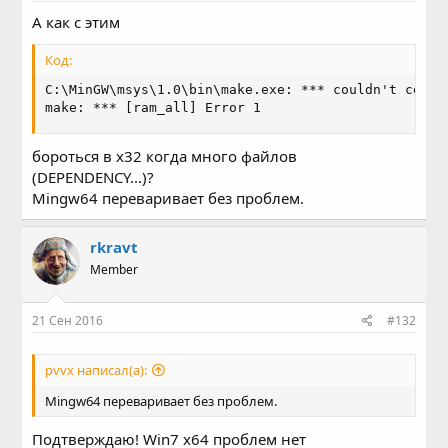
А как с этим
Код:
C:\MinGW\msys\1.0\bin\make.exe: *** couldn't commi
make: *** [ram_all] Error 1
бороться в x32 когда много файлов
(DEPENDENCY...)?
Mingw64 переваривает без проблем.
rkravt
Member
21 Сен 2016
#132
pvvx написал(а):
Mingw64 переваривает без проблем.
Подтверждаю! Win7 x64 проблем нет