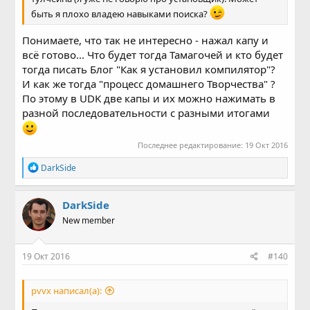
быть я плохо владею навыками поиска?
Понимаете, что так не интересно - нажал капу и
всё готово... Что будет тогда Тамагочей и кто будет
тогда писать Блог "Как я установил компилятор"?
И как же тогда "процесс домашнего Творчества" ?
По этому в UDK две капы и их можно нажимать в
разной последовательности с разными итогами
Последнее редактирование:
19 Окт 2016
Р
DarkSide
е
а
к
DarkSide
ц
New member
и
и
:
19 Окт 2016
#140
pvvx написал(а):