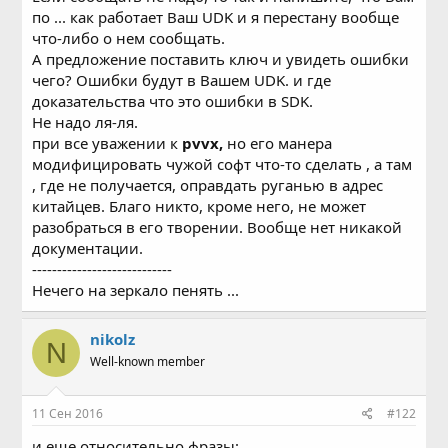
мой, я про rboot, nodemcu).
по ... как работает Ваш UDK и я перестану вообще
что-либо о нем сообщать.
А предложение поставить ключ и увидеть ошибки
чего? Ошибки будут в Вашем UDK. и где
доказательства что это ошибки в SDK.
Не надо ля-ля.
при все уважении к
pvvx,
но его манера
модифицировать чужой софт что-то сделать , а там
, где не получается, оправдать руганью в адрес
китайцев. Благо никто, кроме него, не может
разобраться в его творении. Вообще нет никакой
документации.
----------------------------
Нечего на зеркало пенять ...
nikolz
N
Well-known member
11 Сен 2016
#122
и еще относительно фразы: