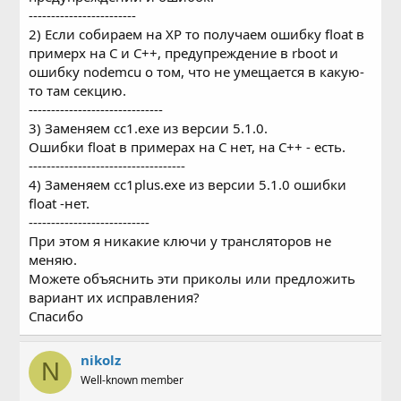
------------------------
2) Если собираем на XP то получаем ошибку float в
примерх на C и С++, предупреждение в rboot и
ошибку nodemcu о том, что не умещается в какую-
то там секцию.
------------------------------
3) Заменяем cc1.exe из версии 5.1.0.
Ошибки float в примерах на C нет, на C++ - есть.
-----------------------------------
4) Заменяем сс1plus.exe из версии 5.1.0 ошибки
float -нет.
---------------------------
При этом я никакие ключи у трансляторов не
меняю.
Можете объяснить эти приколы или предложить
вариант их исправления?
Спасибо
nikolz
N
Well-known member