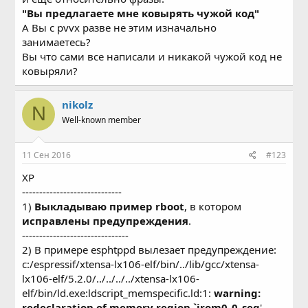
"Вы предлагаете мне ковырять чужой код"
А Вы с pvvx разве не этим изначально
занимаетесь?
Вы что сами все написали и никакой чужой код не
ковыряли?
nikolz
N
Well-known member
11 Сен 2016
#123
XP
-----------------------------
1)
Выкладываю пример rboot
, в котором
исправлены предупреждения
.
-------------------------------
2) В примере esphtppd вылезает предупреждение:
c:/espressif/xtensa-lx106-elf/bin/../lib/gcc/xtensa-
lx106-elf/5.2.0/../../../../xtensa-lx106-
elf/bin/ld.exe:ldscript_memspecific.ld:1:
warning:
redeclaration of memory region `irom0_0_seg
'