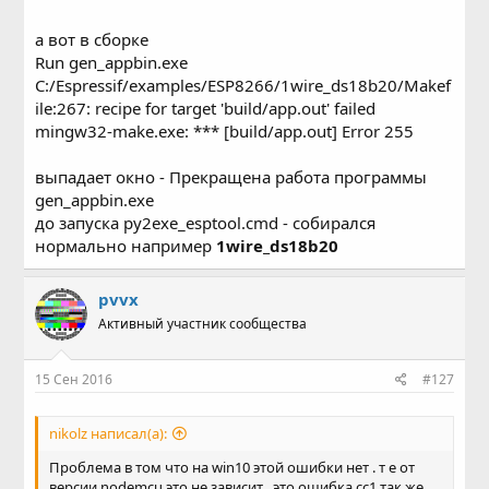
а вот в сборке
Run gen_appbin.exe
C:/Espressif/examples/ESP8266/1wire_ds18b20/Makef
ile:267: recipe for target 'build/app.out' failed
mingw32-make.exe: *** [build/app.out] Error 255
выпадает окно - Прекращена работа программы
gen_appbin.exe
до запуска py2exe_esptool.cmd - собирался
нормально например
1wire_ds18b20
pvvx
Активный участник сообщества
15 Сен 2016
#127
nikolz написал(а):
Проблема в том что на win10 этой ошибки нет . т е от
версии nodemcu это не зависит . это ошибка сс1 так же