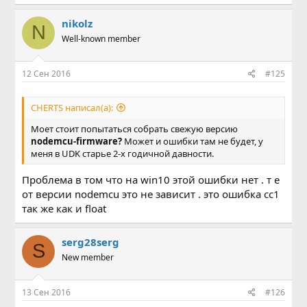
nikolz
N
Well-known member
12 Сен 2016
#125
CHERTS написал(а):
Моет стоит попытаться собрать свежую версию
nodemcu-firmware?
Может и ошибки там не будет, у
меня в UDK старье 2-х годичной давности.
Проблема в том что на win10 этой ошибки нет . т е
от версии nodemcu это не зависит . это ошибка сс1
так же как и float
serg28serg
S
New member
13 Сен 2016
#126