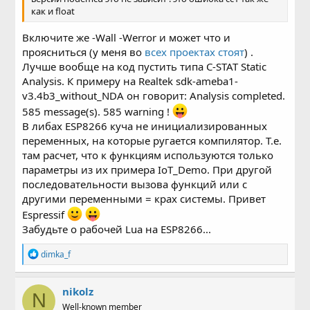
как и float
Включите же -Wall -Werror и может что и
проясниться (у меня во
всех проектах стоят
) .
Лучше вообще на код пустить типа C-STAT Static
Analysis. К примеру на Realtek sdk-ameba1-
v3.4b3_without_NDA он говорит: Analysis completed.
585 message(s). 585 warning !
В либах ESP8266 куча не инициализированных
переменных, на которые ругается компилятор. Т.е.
там расчет, что к функциям используются только
параметры из их примера IoT_Demo. При другой
последовательности вызова функций или с
другими переменными = крах системы. Привет
Espressif
Забудьте о рабочей Lua на ESP8266...
Р
dimka_f
е
а
к
nikolz
N
ц
Well-known member
и