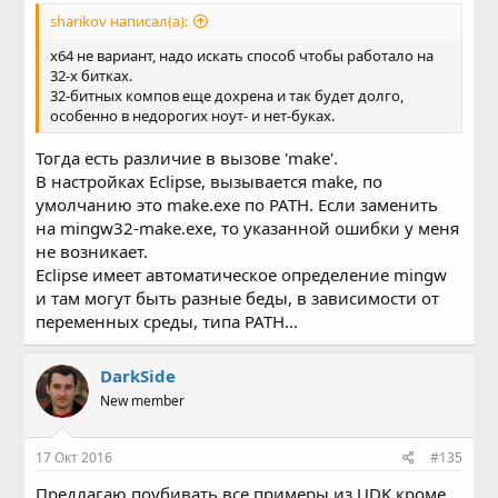
sharikov написал(а):
x64 не вариант, надо искать способ чтобы работало на
32-х битках.
32-битных компов еще дохрена и так будет долго,
особенно в недорогих ноут- и нет-буках.
Тогда есть различие в вызове 'make'.
В настройках Eclipse, вызывается make, по
умолчанию это make.exe по PATH. Если заменить
на mingw32-make.exe, то указанной ошибки у меня
не возникает.
Eclipse имеет автоматическое определение mingw
и там могут быть разные беды, в зависимости от
переменных среды, типа PATH...
DarkSide
New member
17 Окт 2016
#135
Предлагаю поубивать все примеры из UDK кроме