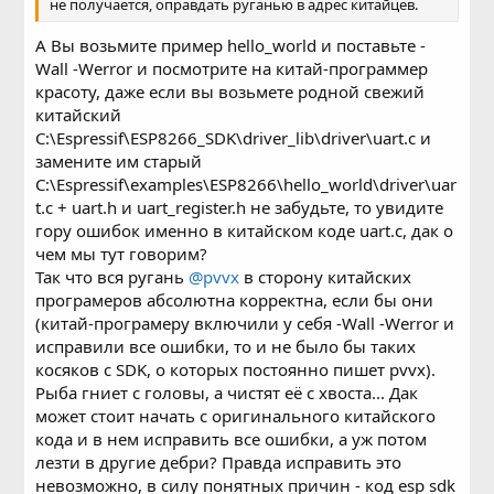
не получается, оправдать руганью в адрес китайцев.
А Вы возьмите пример hello_world и поставьте -
Wall -Werror и посмотрите на китай-программер
красоту, даже если вы возьмете родной свежий
китайский
C:\Espressif\ESP8266_SDK\driver_lib\driver\uart.c и
замените им старый
C:\Espressif\examples\ESP8266\hello_world\driver\uar
t.c + uart.h и uart_register.h не забудьте, то увидите
гору ошибок именно в китайском коде uart.c, дак о
чем мы тут говорим?
Так что вся ругань
@pvvx
в сторону китайских
програмеров абсолютна корректна, если бы они
(китай-програмеру включили у себя -Wall -Werror и
исправили все ошибки, то и не было бы таких
косяков с SDK, о которых постоянно пишет pvvx).
Рыба гниет с головы, а чистят её с хвоста... Дак
может стоит начать с оригинального китайского
кода и в нем исправить все ошибки, а уж потом
лезти в другие дебри? Правда исправить это
невозможно, в силу понятных причин - код esp sdk