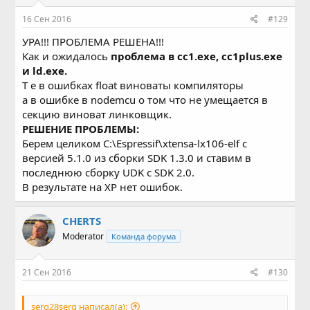
16 Сен 2016
#129
УРА!!! ПРОБЛЕМА РЕШЕНА!!!
Как и ожидалось
проблема в cc1.exe, сс1plus.exe
и ld.exe.
Т е в ошибках float виноваты компиляторы
а в ошибке в nodemcu о том что не умещается в
секцию виноват линковщик.
РЕШЕНИЕ ПРОБЛЕМЫ:
Берем целиком C:\Espressif\xtensa-lx106-elf с
версией 5.1.0 из сборки SDK 1.3.0 и ставим в
последнюю сборку UDK с SDK 2.0.
В результате на XP нет ошибок.
CHERTS
Moderator
Команда форума
21 Сен 2016
#130
serg28serg написал(а):