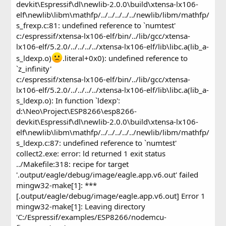
devkit\Espressif\dl\newlib-2.0.0\build\xtensa-lx106-
elf\newlib\libm\mathfp/../../../../../newlib/libm/mathfp/
s_frexp.c:81: undefined reference to `numtest'
c:/espressif/xtensa-lx106-elf/bin/../lib/gcc/xtensa-
lx106-elf/5.2.0/../../../../xtensa-lx106-elf/lib\libc.a(lib_a-
s_ldexp.o)
.literal+0x0): undefined reference to
`z_infinity'
c:/espressif/xtensa-lx106-elf/bin/../lib/gcc/xtensa-
lx106-elf/5.2.0/../../../../xtensa-lx106-elf/lib\libc.a(lib_a-
s_ldexp.o): In function `ldexp':
d:\Neo\Project\ESP8266\esp8266-
devkit\Espressif\dl\newlib-2.0.0\build\xtensa-lx106-
elf\newlib\libm\mathfp/../../../../../newlib/libm/mathfp/
s_ldexp.c:87: undefined reference to `numtest'
collect2.exe: error: ld returned 1 exit status
../Makefile:318: recipe for target
'.output/eagle/debug/image/eagle.app.v6.out' failed
mingw32-make[1]: ***
[.output/eagle/debug/image/eagle.app.v6.out] Error 1
mingw32-make[1]: Leaving directory
'C:/Espressif/examples/ESP8266/nodemcu-