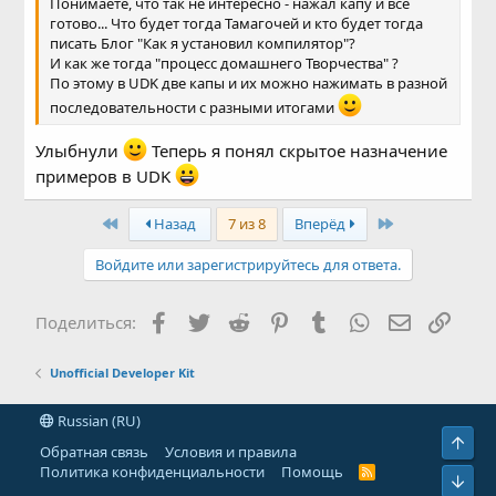
Понимаете, что так не интересно - нажал капу и всё
готово... Что будет тогда Тамагочей и кто будет тогда
писать Блог "Как я установил компилятор"?
И как же тогда "процесс домашнего Творчества" ?
По этому в UDK две капы и их можно нажимать в разной
последовательности с разными итогами
Улыбнули
Теперь я понял скрытое назначение
примеров в UDK
First
Last
Назад
7 из 8
Вперёд
Войдите или зарегистрируйтесь для ответа.
Facebook
Twitter
Reddit
Pinterest
Tumblr
WhatsApp
Электронн
Ссыл
Поделиться:
Unofficial Developer Kit
Russian (RU)
Свер
Обратная связь
Условия и правила
Политика конфиденциальности
Помощь
R
Сниз
S