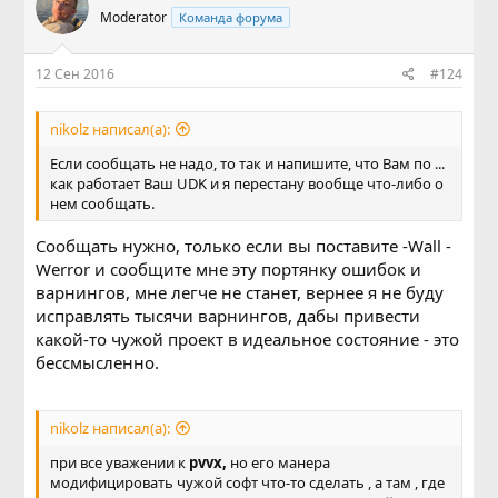
Moderator
Команда форума
12 Сен 2016
#124
nikolz написал(а):
Если сообщать не надо, то так и напишите, что Вам по ...
как работает Ваш UDK и я перестану вообще что-либо о
нем сообщать.
Сообщать нужно, только если вы поставите -Wall -
Werror и сообщите мне эту портянку ошибок и
варнингов, мне легче не станет, вернее я не буду
исправлять тысячи варнингов, дабы привести
какой-то чужой проект в идеальное состояние - это
бессмысленно.
nikolz написал(а):
при все уважении к
pvvx,
но его манера
модифицировать чужой софт что-то сделать , а там , где