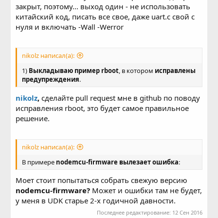
закрыт, поэтому... выход один - не использовать
китайский код, писать все свое, даже uart.c свой с
нуля и включать -Wall -Werror
nikolz написал(а):
1)
Выкладываю пример rboot
, в котором
исправлены
предупреждения
.
nikolz
,
сделайте
pull request мне в github по поводу
исправления rboot, это будет самое правильное
решение.
nikolz написал(а):
В примере
nodemcu-firmware вылезает ошибка
:
Моет стоит попытаться собрать свежую версию
nodemcu-firmware?
Может и ошибки там не будет,
у меня в UDK старье 2-х годичной давности.
Последнее редактирование:
12 Сен 2016