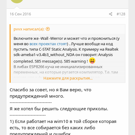
и
:
16 Сен 2016
#128
pvvx написал(а):
Включите же -Wall -Werror и может что и проясниться (у
меня во
всех проектах стоят
) . Лучше вообще на код
пустить типа C-STAT Static Analysis. К примеру на Realtek
sdk-ameba1-v3.4b3_without_NDA он говорит: Analysis
completed. 585 message(s). 585 warning !
В либах ESP8266 куча не инициализированных
переменных, на которые ругается компилятор. Т.е. там
расчет, что к функциям используются только
Нажмите для раскрытия...
параметры из их примера IoT_Demo. При другой
последовательности вызова функций или с другими
Спасибо за совет, но я Вам верю, что
переменными = крах системы. Привет Espressif
предупреждений много.
Забудьте о рабочей Lua на ESP8266...
----------------------------
Я же хотел бы решить следующие приколы.
------------------------
1) Если работает на wim10 в той сборке которая
есть, то все собирается без каких либо
предупреждений и ошибок.