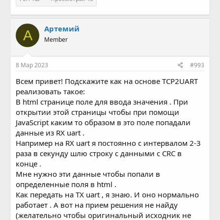
Артемий
А
Member
8 Мар 2023
#993
Всем привет! Подскажите как на основе TCP2UART
реализовать такое:
В html странице поле для ввода значения . При
открытии этой страницы чтобы при помощи
JavaScript каким то образом в это поле попадали
данные из RX uart .
Например на RX uart я постоянно с интервалом 2-3
раза в секунду шлю строку с данными с CRC в
конце .
Мне нужно эти данные чтобы попали в
определенные поля в html .
Как передать на TX uart , я знаю. И оно нормально
работает . А вот на прием решения не найду
(желательно чтобы оригинальный исходник не