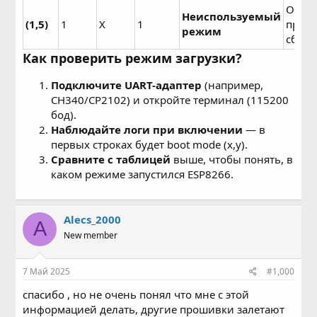
Обыч
Неиспользуемый
(1,5)
1
X
1
приво
режим
сбою.
Как проверить режим загрузки?
Подключите UART-адаптер
(например,
CH340/CP2102) и откройте терминал (115200
бод).
Наблюдайте логи при включении
— в
первых строках будет boot mode (x,y).
Сравните с таблицей
выше, чтобы понять, в
каком режиме запустился ESP8266.
Alecs_2000
A
New member
7 Май 2025
#1,000
спасибо , но не очень понял что мне с этой
информацией делать, другие прошивки залетают