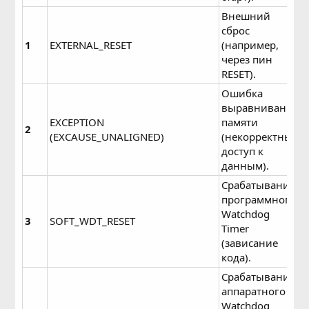
Внешний
сброс
1
EXTERNAL_RESET
(например,
через пин
RESET).
Ошибка
выравнивания
EXCEPTION
памяти
2
(EXCAUSE_UNALIGNED)
(некорректный
доступ к
данным).
Срабатывание
программного
Watchdog
3
SOFT_WDT_RESET
Timer
(зависание
кода).
Срабатывание
аппаратного
Watchdog