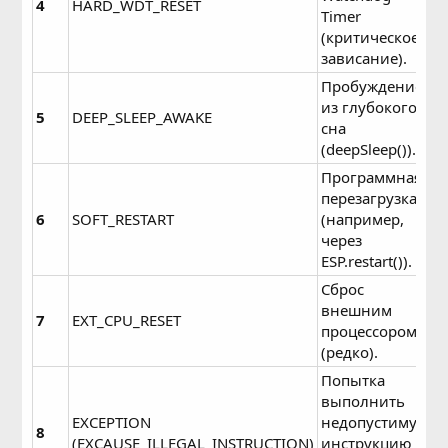
4
HARD_WDT_RESET
Timer
(критическое
зависание).
Пробуждение
из глубокого
5
DEEP_SLEEP_AWAKE
сна
(deepSleep()).
Программная
перезагрузка
6
SOFT_RESTART
(например,
через
ESP.restart()).
Сброс
внешним
7
EXT_CPU_RESET
процессором
(редко).
Попытка
выполнить
EXCEPTION
недопустимую
8
(EXCAUSE_ILLEGAL_INSTRUCTION)
инструкцию