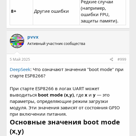
Редкие случаи
(например,
8+
Другие ошибки
ошибки FPU,
защиты памяти).
pvvx
Активный участник сообщества
5 Май 2025
#999
DeepSeek
: Что означают значения "boot mode" при
старте ESP8266?
При старте ESP8266 в логах UART может
выводиться
boot mode (x,y)
, где
x
и
y
— это
параметры, определяющие режим загрузки
модуля. Эти значения зависят от состояния GPIO
при включении питания.
Основные значения boot mode
(x,y)