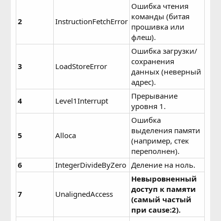
Ошибка чтения
команды (битая
2
InstructionFetchError
прошивка или
флеш).
Ошибка загрузки/
сохранения
3
LoadStoreError
данных (неверный
адрес).
Прерывание
4
Level1Interrupt
уровня 1.
Ошибка
выделения памяти
5
Alloca
(например, стек
переполнен).
6
IntegerDivideByZero
Деление на ноль.
Невыровненный
доступ к памяти
7
UnalignedAccess
(самый частый
при cause:2).