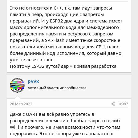
Это не относится к С++, т.к. там идут запросы
памяти в heap, происходящие с запретом
прерываний. И у ESP32 два ядра и система имеет
массу дополнительного кода для меж-ядерного
распределения памяти и ресурсов с запретом
прерываний, а SPI-Flash имеет те-же скоростные
показатели для считывания кода для CPU, плюс
более длинный код исполнения, который давно
уже не лезет в кэш...
По этому ESP32 аутсайдер = кривая разработка.
pvvx
Активный участник сообщества
28 Мар 2022
#987
Даже с UART вы всё равно упретесь в
распределение времени в блобах закрытых либ
WiFi и прочего, не имея возможности что-то там
подправить. Это не говоря уже о аппаратных