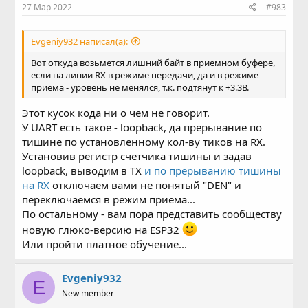
27 Мар 2022
#983
Evgeniy932 написал(а):
Вот откуда возьмется лишний байт в приемном буфере,
если на линии RX в режиме передачи, да и в режиме
приема - уровень не менялся, т.к. подтянут к +3.3В.
Этот кусок кода ни о чем не говорит.
У UART есть такое - loopback, да прерывание по
тишине по установленному кол-ву тиков на RX.
Установив регистр счетчика тишины и задав
loopback, выводим в TX
и по прерыванию тишины
на RX
отключаем вами не понятый "DEN" и
переключаемся в режим приема...
По остальному - вам пора представить сообществу
новую глюко-версию на ESP32
Или пройти платное обучение...
Evgeniy932
E
New member