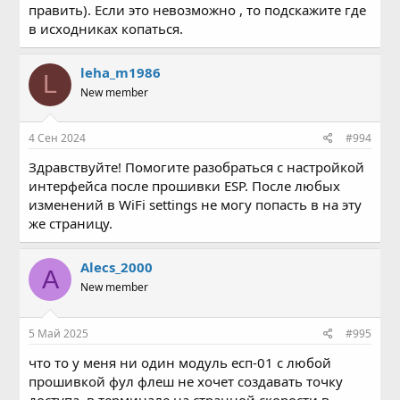
править). Если это невозможно , то подскажите где
в исходниках копаться.
leha_m1986
L
New member
4 Сен 2024
#994
Здравствуйте! Помогите разобраться с настройкой
интерфейса после прошивки ESP. После любых
изменений в WiFi settings не могу попасть в на эту
же страницу.
Alecs_2000
A
New member
5 Май 2025
#995
что то у меня ни один модуль есп-01 с любой
прошивкой фул флеш не хочет создавать точку
доступа. в терминале на странной скорости в