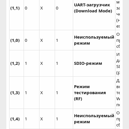
можн
UART-загрузчик
(1,1)
0
X
0
загру
(Download Mode)
через
(напр
esptoo
Обыч
Неиспользуемый
(1,0)
0
X
1
приво
режим
сбою 
Испол
для з
(1,2)
1
X
1
SDIO-режим
SD-ка
(редко
Для
Режим
внутр
(1,3)
1
X
1
тестирования
тести
(RF)
Wi-Fi 
польз
Обыч
Неиспользуемый
(1,4)
1
X
1
приво
режим
сбою.