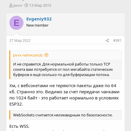
А
Д
pvvx
13 Мар 2015
в
а
т
т
Evgeniy932
E
о
а
New member
р
н
т
а
е
ч
27 Мар 2022
#981
м
а
ы
л
а
pvvx написал(а):
И не справится. Для нормальной работы только TCP
сокета вам потребуется от пол мегабайта статических
буферов и ещё сколько-то для буферизации потока.
Хм, с вебсокетами не теряются пакеты даже по 64
кб. Странно это. Видимо за счет передачи чанками
по 1024 байт - это работает нормально в условиях
ESP32.
WebSockets считается неликвидным по безопасности.
Есть WSS.