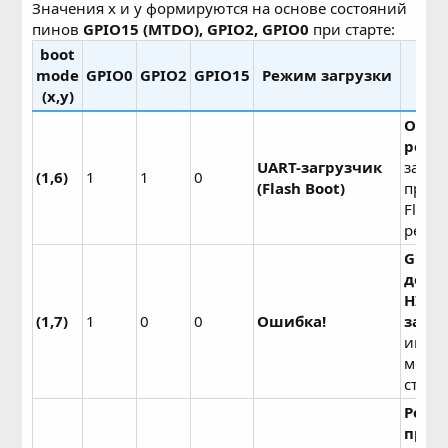
Значения x и y формируются на основе состояний
пинов
GPIO15 (MTDO), GPIO2, GPIO0
при старте:
boot
mode
GPIO0
GPIO2
GPIO15
Режим загрузки
Оп
(x,y)
Обы
реж
UART-загрузчик
загру
(1,6)
1
1
0
(Flash Boot)
прош
Flash
режим
GPIO
долж
HIGH
(1,7)
1
0
0
Ошибка!
загру
иначе
может
старт
Реж
прош