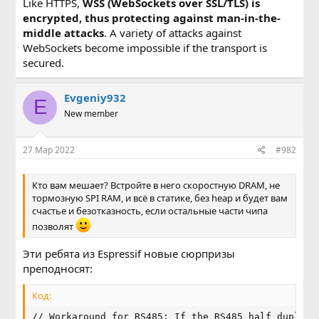
Like HTTPS,
WSS (WebSockets over SSL/TLS) is
encrypted, thus protecting against man-in-the-
middle attacks
. A variety of attacks against
WebSockets become impossible if the transport is
secured.
Evgeniy932
E
New member
27 Мар 2022
#982
Кто вам мешает? Встройте в него скоростную DRAM, не
тормозную SPI RAM, и всё в статике, без heap и будет вам
счастье и безотказность, если остальные части чипа
позволят
Эти ребята из Espressif новые сюрпризы
преподносят:
Код:
// Workaround for RS485: If the RS485 half duplex m