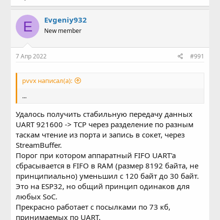
Evgeniy932
E
New member
7 Апр 2022
#991
pvvx написал(а):
...
Удалось получить стабильную передачу данных
UART 921600 -> TCP через разделение по разным
таскам чтение из порта и запись в сокет, через
StreamBuffer.
Порог при котором аппаратный FIFO UART'a
сбрасывается в FIFO в RAM (размер 8192 байта, не
принципиально) уменьшил с 120 байт до 30 байт.
Это на ESP32, но общий принцип одинаков для
любых SoC.
Прекрасно работает с посылками по 73 кб,
принимаемых по UART.