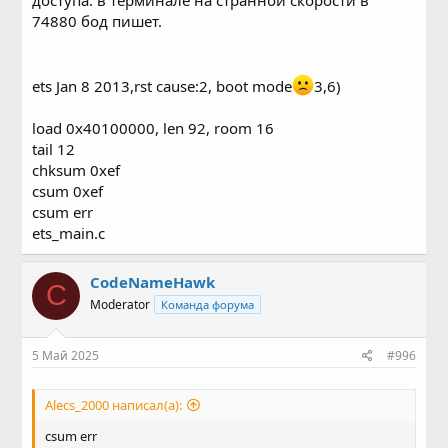
74880 бод пишет.
ets Jan 8 2013,rst cause:2, boot mode
3,6)
load 0x40100000, len 92, room 16
tail 12
chksum 0xef
csum 0xef
csum err
ets_main.c
CodeNameHawk
C
Moderator
Команда форума
5 Май 2025
#996
Alecs_2000 написал(а):
csum err