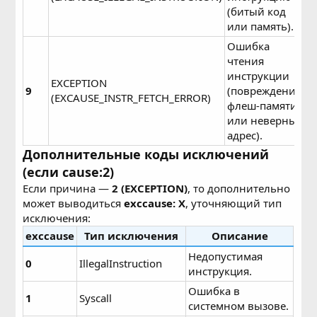
(битый код
или память).
Ошибка
чтения
инструкции
EXCEPTION
9
(повреждение
(EXCAUSE_INSTR_FETCH_ERROR)
флеш-памяти
или неверный
адрес).
Дополнительные коды исключений
(если cause:2)
Если причина —
2 (EXCEPTION)
, то дополнительно
может выводиться
exccause: X
, уточняющий тип
исключения:
exccause
Тип исключения
Описание
Недопустимая
0
IllegalInstruction
инструкция.
Ошибка в
1
Syscall
системном вызове.