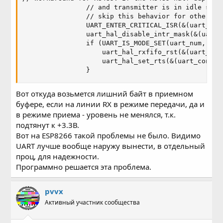
                // and transmitter is in idle stat
                // skip this behavior for other UAR
                UART_ENTER_CRITICAL_ISR(&(uart_con
                uart_hal_disable_intr_mask(&(uart_
                if (UART_IS_MODE_SET(uart_num, UAR
                    uart_hal_rxfifo_rst(&(uart_cont
                    uart_hal_set_rts(&(uart_context
                }
Вот откуда возьмется лишний байт в приемном
буфере, если на линии RX в режиме передачи, да и
в режиме приема - уровень не менялся, т.к.
подтянут к +3.3В.
Вот на ESP8266 такой проблемы не было. Видимо
UART лучше вообще наружу вынести, в отдельный
проц, для надежности.
Программно решается эта проблема.
pvvx
Активный участник сообщества