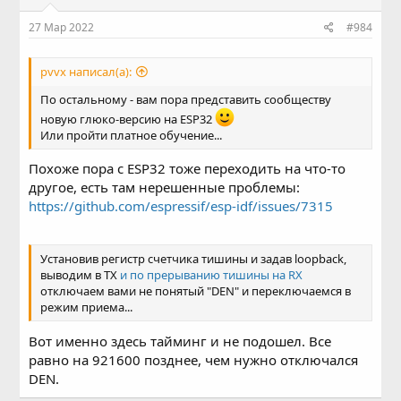
27 Мар 2022
#984
pvvx написал(а):
По остальному - вам пора представить сообществу
новую глюко-версию на ESP32
Или пройти платное обучение...
Похоже пора с ESP32 тоже переходить на что-то
другое, есть там нерешенные проблемы:
https://github.com/espressif/esp-idf/issues/7315
Установив регистр счетчика тишины и задав loopback,
выводим в TX
и по прерыванию тишины на RX
отключаем вами не понятый "DEN" и переключаемся в
режим приема...
Вот именно здесь тайминг и не подошел. Все
равно на 921600 позднее, чем нужно отключался
DEN.