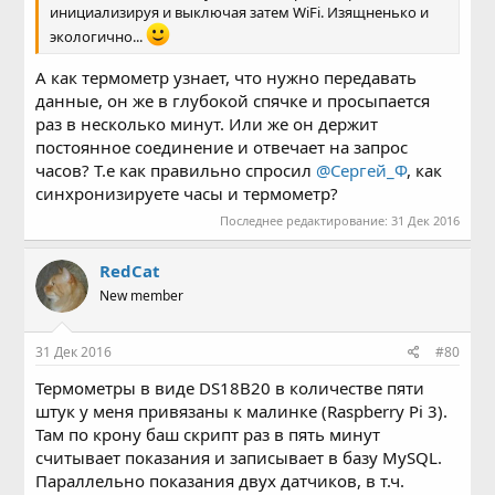
инициализируя и выключая затем WiFi. Изящненько и
экологично...
А как термометр узнает, что нужно передавать
данные, он же в глубокой спячке и просыпается
раз в несколько минут. Или же он держит
постоянное соединение и отвечает на запрос
часов? Т.е как правильно спросил
@Сергей_Ф
, как
синхронизируете часы и термометр?
Последнее редактирование:
31 Дек 2016
RedCat
New member
31 Дек 2016
#80
Термометры в виде DS18B20 в количестве пяти
штук у меня привязаны к малинке (Raspberry Pi 3).
Там по крону баш скрипт раз в пять минут
считывает показания и записывает в базу MySQL.
Параллельно показания двух датчиков, в т.ч.