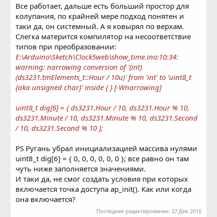
Все работает, дальше есть больший простор для
колупания, по крайней мере подход понятен и
таки да, он системный. А я ковырял по верхам.
Слегка матерится компилятор на несоответствие
типов при преобразовании:
E:\Arduino\Sketch\Clock5web\show_time.ino:10:34:
warning: narrowing conversion of '(int)
(ds3231.tmElements_t::Hour / 10u)' from 'int' to 'uint8_t
{aka unsigned char}' inside { } [-Wnarrowing]
uint8_t dig[6] = { ds3231.Hour / 10, ds3231.Hour % 10,
ds3231.Minute / 10, ds3231.Minute % 10, ds3231.Second
/ 10, ds3231.Second % 10 };
PS Ругань убрал инициализацией массива нулями
uint8_t dig[6] = { 0, 0, 0, 0, 0, 0 }; все равно он там
чуть ниже заполняется значениями.
И таки да, не смог создать условия при которых
включается точка доступа ap_init(). Как или когда
она включается?
Последнее редактирование:
27 Дек 2016