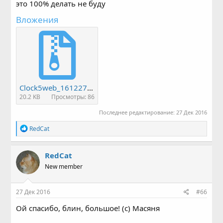
это 100% делать не буду
Вложения
Clock5web_161227_test.rar
20.2 KB
Просмотры: 86
Последнее редактирование:
27 Дек 2016
Р
RedCat
е
а
к
RedCat
ц
New member
и
и
:
27 Дек 2016
#66
Ой спасибо, блин, большое! (с) Масяня