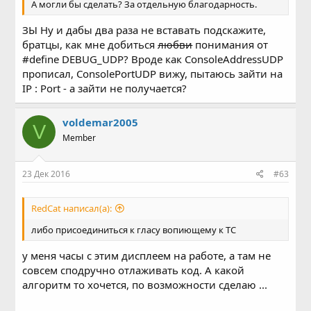
А могли бы сделать? За отдельную благодарность.
ЗЫ Ну и дабы два раза не вставать подскажите,
братцы, как мне добиться
любви
понимания от
#define DEBUG_UDP? Вроде как ConsoleAddressUDP
прописал, ConsolePortUDP вижу, пытаюсь зайти на
IP : Port - а зайти не получается?
voldemar2005
V
Member
23 Дек 2016
#63
RedCat написал(а):
либо присоединиться к гласу вопиющему к ТС
у меня часы с этим дисплеем на работе, а там не
совсем сподручно отлаживать код. А какой
алгоритм то хочется, по возможности сделаю ...