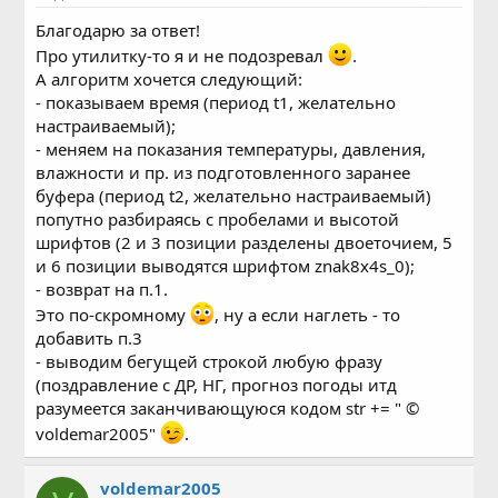
Благодарю за ответ!
Про утилитку-то я и не подозревал
.
А алгоритм хочется следующий:
- показываем время (период t1, желательно
настраиваемый);
- меняем на показания температуры, давления,
влажности и пр. из подготовленного заранее
буфера (период t2, желательно настраиваемый)
попутно разбираясь с пробелами и высотой
шрифтов (2 и 3 позиции разделены двоеточием, 5
и 6 позиции выводятся шрифтом znak8x4s_0);
- возврат на п.1.
Это по-скромному
, ну а если наглеть - то
добавить п.3
- выводим бегущей строкой любую фразу
(поздравление с ДР, НГ, прогноз погоды итд
разумеется заканчивающуюся кодом str += " ©
voldemar2005"
.
voldemar2005