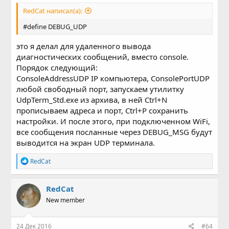
RedCat написал(а):
#define DEBUG_UDP
это я делал для удаленного вывода
диагностических сообщений, вместо console.
Порядок следующий:
ConsoleAddressUDP IP компьютера, ConsolePortUDP
любой свободный порт, запускаем утилитку
UdpTerm_Std.exe из архива, в ней Ctrl+N
прописываем адреса и порт, Ctrl+P сохранить
настройки. И после этого, при подключенном WiFi,
все сообщения посланные через DEBUG_MSG будут
выводится на экран UDP терминала.
Р
RedCat
е
а
к
RedCat
ц
New member
и
и
:
24 Дек 2016
#64