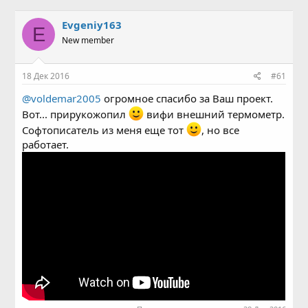
в
а
т
т
Evgeniy163
E
о
а
New member
р
н
т
а
е
ч
18 Дек 2016
#61
м
а
ы
л
@voldemar2005
огромное спасибо за Ваш проект.
а
Вот... прирукожопил
вифи внешний термометр.
Софтописатель из меня еще тот
, но все
работает.