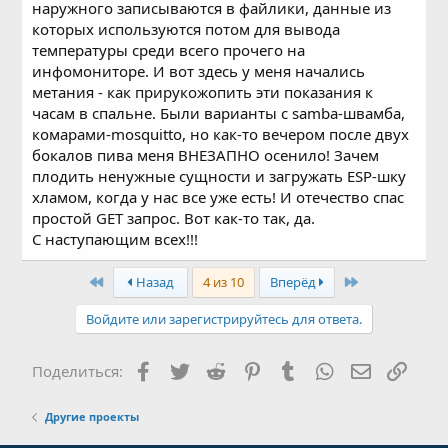
наружного записываются в файлики, данные из
которых используются потом для вывода
температуры среди всего прочего на
инфомониторе. И вот здесь у меня начались
метания - как прирукожопить эти показания к
часам в спальне. Были варианты с samba-швамба,
комарами-mosquitto, но как-то вечером после двух
бокалов пива меня ВНЕЗАПНО осенило! Зачем
плодить ненужные сущности и загружать ESP-шку
хламом, когда у нас все уже есть! И отечество спас
простой GET запрос. Вот как-то так, да.
С наступающим всех!!!
First
Last
Назад
4 из 10
Вперёд
Войдите или зарегистрируйтесь для ответа.
Facebook
Twitter
Reddit
Pinterest
Tumblr
WhatsApp
Электронн
Ссыл
Поделиться:
Другие проекты