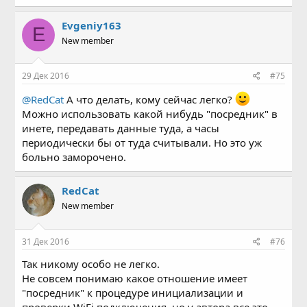
Evgeniy163
E
New member
29 Дек 2016
#75
@RedCat
А что делать, кому сейчас легко?
Можно использовать какой нибудь "посредник" в
инете, передавать данные туда, а часы
периодически бы от туда считывали. Но это уж
больно заморочено.
RedCat
New member
31 Дек 2016
#76
Так никому особо не легко.
Не совсем понимаю какое отношение имеет
"посредник" к процедуре инициализации и
проверки WiFi подключения, но у автора все это