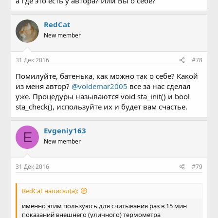
а где это есть у автора? Или Вы о себе?
RedCat
New member
31 Дек 2016
#78
Помилуйте, батенька, как можно так о себе? Какой
из меня автор?
@voldemar2005
все за нас сделал
уже. Процедуры называются void sta_init() и bool
sta_check(), используйте их и будет вам счастье.
Evgeniy163
E
New member
31 Дек 2016
#79
RedCat написал(а):
именно этим пользуюсь для считывания раз в 15 мин
показаний внешнего (уличного) термометра