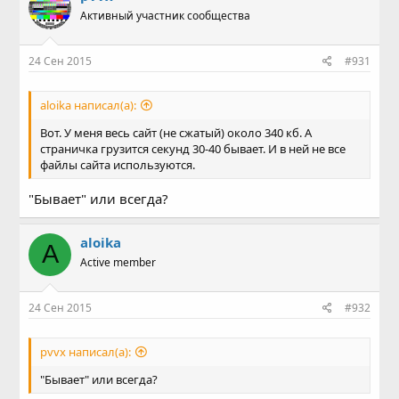
Активный участник сообщества
24 Сен 2015
#931
aloika написал(а):
Вот. У меня весь сайт (не сжатый) около 340 кб. А
страничка грузится секунд 30-40 бывает. И в ней не все
файлы сайта используются.
"Бывает" или всегда?
aloika
A
Active member
24 Сен 2015
#932
pvvx написал(а):
"Бывает" или всегда?