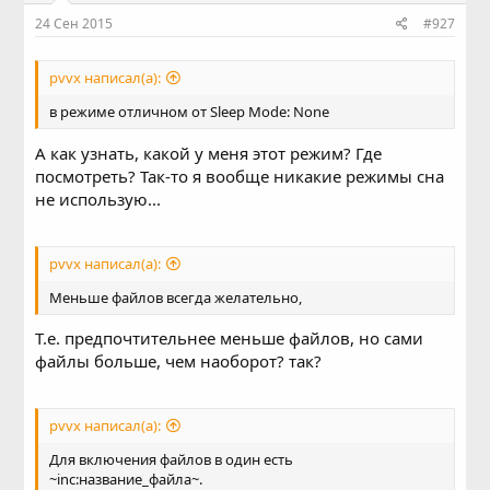
:
24 Сен 2015
#927
pvvx написал(а):
в режиме отличном от Sleep Mode: None
А как узнать, какой у меня этот режим? Где
посмотреть? Так-то я вообще никакие режимы сна
не использую...
pvvx написал(а):
Меньше файлов всегда желательно,
Т.е. предпочтительнее меньше файлов, но сами
файлы больше, чем наоборот? так?
pvvx написал(а):
Для включения файлов в один есть
~inc:название_файла~.