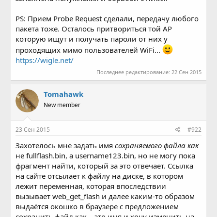
PS: Прием Probe Request сделали, передачу любого
пакета тоже. Осталось притвориться той AP
которую ищут и получать пароли от них у
проходящих мимо пользователей WiFi...
https://wigle.net/
Последнее редактирование:
22 Сен 2015
Tomahawk
New member
23 Сен 2015
#922
Захотелось мне задать имя
сохраняемого файла как
не fullflash.bin, а username123.bin, но не могу пока
фрагмент найти, который за это отвечает. Ссылка
на сайте отсылает к файлу на диске, в котором
лежит переменная, которая впоследствии
вызывает web_get_flash и далее каким-то образом
выдаётся окошко в браузере с предложением
сохранить файл как... это имя и хочу изменить на