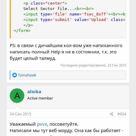
<
p
class
=
"
center
"
>
    Select Sector file...
<
br
>
<
br
>
<
input
type
=
'
file
'
name
=
'
fsec_0x7f
'
>
<
br
>
<
br
>
<
input
type
=
'
submit
'
value
=
'
Upload
'
class
=
"
but
</
p
>
</
form
>
PS: в связи с дичайшим кол-вом уже напиханного
написать полный Help я не в состоянии, т.к. это
будет целый талмуд.
Последнее редактирование:
23 Сен 2015
Р
Tomahawk
е
а
к
aloika
A
ц
Active member
и
и
:
24 Сен 2015
#924
Уважаемый
pvvx
, посоветуйте.
Написали мы тут веб-морду. Она как бы работает -