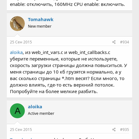
enable: отключить, 160MHz CPU enable: включить.
Tomahawk
New member
25 Сен 2015
#934
aloika
, из web_int_vars.c и web_int_callbacks.c
уберите переменные, которые не используете,
скорость загрузки страницы должна повыситься. У
меня страницы до 10 кб грузятся нормально, а у
вас сколько страницы *.htm весят? Если много, то
должно влиять, где-то есть верхний потолок.
Попробуйте на более мелкие разбить.
aloika
A
Active member
25 Сен 2015
#935