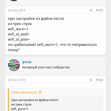
26 Сен 2015
#939
при настройке из файла init.ini
из трех строк
wifi_aucn=1
wifi_st_ssid=
wifi_st_psw=
не срабатывает wifi_aucn=1, что-то неправильно
пишу?
pvvx
Активный участник сообщества
26 Сен 2015
#940
Vitaly написал(а):
при настройке из файла init.ini
из трех строк
wifi_aucn=1