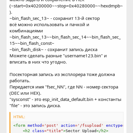
(~start=0x40200000~~stop=0x40280000~~hexdmpb~
).
~bin_flash_sec_13~ - сохранит 13-й сектор
всё можно использовать и пачкой и
комбинациями
~bin_flash_sec_13~~bin_flash_sec_14~~bin_flash_sec_
15~~bin_flash_const~
~bin_flash_disk~ - сохранит запись диска
Можете сделать разные "username123.bin" и
вписать в них что угодно.
Посекторная запись из эксплорера тоже должна
работать.
Передается имя "fsec_NN", где NN - номер сектора
(DEC или HEX).
"sysconst" - это esp_init_data_default.bin + константы
"file" - это запись диска.
HTML:
<
form
method
=
'
post
'
action
=
'
/fsupload
'
enctype
=
'
mu
<
h2
class
=
"
title
"
>
Sector Upload
</
h2
>