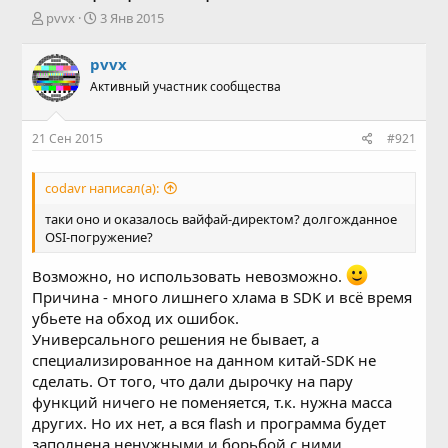
А
Д
pvvx
3 Янв 2015
в
а
т
т
pvvx
о
а
Активный участник сообщества
р
н
т
а
е
ч
21 Сен 2015
#921
м
а
ы
л
а
codavr написал(а):
таки оно и оказалось вайфай-директом? долгожданное
OSI-погружение?
Возможно, но использовать невозможно.
Причина - много лишнего хлама в SDK и всё время
убьете на обход их ошибок.
Универсального решения не бывает, а
специализированное на данном китай-SDK не
сделать. От того, что дали дырочку на пару
функций ничего не поменяется, т.к. нужна масса
других. Но их нет, а вся flash и программа будет
заполнена ненужными и борьбой с ними.