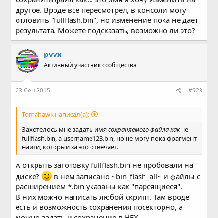
другое. Вроде все пересмотрел, в консоли могу
отловить "fullflash.bin", но изменение пока не даёт
результата. Можете подсказать, возможно ли это?
pvvx
Активный участник сообщества
23 Сен 2015
#923
Tomahawk написал(а):
Захотелось мне задать имя
сохраняемого файла как
не
fullflash.bin, а username123.bin, но не могу пока фрагмент
найти, который за это отвечает.
А открыть заготовку fullflash.bin не пробовали на
диске?
в нем записано ~bin_flash_all~ и файлы с
расширением *.bin указаны как "парсящиеся".
В них можно написать любой скрипт. Там вроде
есть и возможность сохранения посекторно, а
можно задать и сохранение в HEX