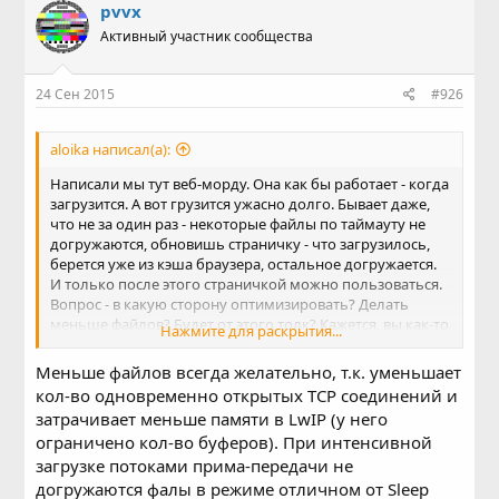
pvvx
Активный участник сообщества
24 Сен 2015
#926
aloika написал(а):
Написали мы тут веб-морду. Она как бы работает - когда
загрузится. А вот грузится ужасно долго. Бывает даже,
что не за один раз - некоторые файлы по таймауту не
догружаются, обновишь страничку - что загрузилось,
берется уже из кэша браузера, остальное догружается.
И только после этого страничкой можно пользоваться.
Вопрос - в какую сторону оптимизировать? Делать
меньше файлов? Будет от этого толк? Кажется, вы как-то
Нажмите для раскрытия...
писали об этом, не смог сейчас найти с ходу...
Меньше файлов всегда желательно, т.к. уменьшает
кол-во одновременно открытых TCP соединений и
затрачивает меньше памяти в LwIP (у него
ограничено кол-во буферов). При интенсивной
загрузке потоками прима-передачи не
догружаются фалы в режиме отличном от Sleep