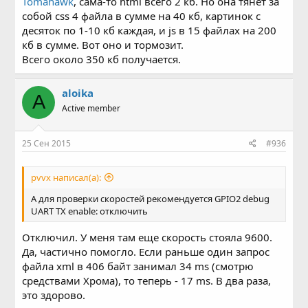
Tomahawk
, сама-то html всего 2 кб. Но она тянет за
собой css 4 файла в сумме на 40 кб, картинок с
десяток по 1-10 кб каждая, и js в 15 файлах на 200
кб в сумме. Вот оно и тормозит.
Всего около 350 кб получается.
aloika
A
Active member
25 Сен 2015
#936
pvvx написал(а):
А для проверки скоростей рекомендуется GPIO2 debug
UART TX enable: отключить
Отключил. У меня там еще скорость стояла 9600.
Да, частично помогло. Если раньше один запрос
файла xml в 406 байт занимал 34 ms (смотрю
средствами Хрома), то теперь - 17 ms. В два раза,
это здорово.