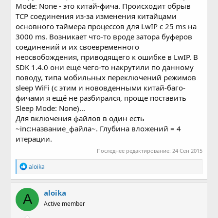
Mode: None - это китай-фича. Происходит обрыв
TCP соединения из-за изменения китайцами
основного таймера процессов для LwIP с 25 ms на
3000 ms. Возникает что-то вроде затора буферов
соединений и их своевременного
неосвобождения, приводящего к ошибке в LwIP. В
SDK 1.4.0 они ещё чего-то накрутили по данному
поводу, типа мобильных переключений режимов
sleep WiFi (с этим и нововденными китай-баго-
фичами я ещё не разбирался, проще поставить
Sleep Mode: None)...
Для включения файлов в один есть
~inc:название_файла~. Глубина вложений = 4
итерации.
Последнее редактирование:
24 Сен 2015
Р
aloika
е
а
к
aloika
A
ц
Active member
и
и