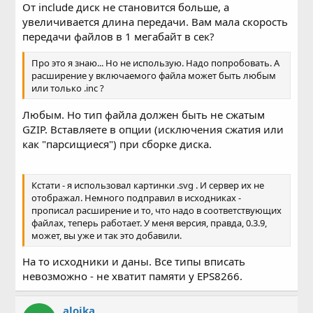
От include диск не становится больше, а
увеличивается длина передачи. Вам мала скорость
передачи файлов в 1 мегабайт в сек?
Про это я знаю... Но не использую. Надо попробовать. А
расширение у включаемого файла может быть любым
или только .inc ?
Любым. Но тип файла должен быть не сжатым
GZIP. Вставляете в опции (исключения сжатия или
как "парсищиеся") при сборке диска.
Кстати - я использовал картинки .svg . И сервер их не
отображал. Немного подправил в исходниках -
прописал расширение и то, что надо в соответствующих
файлах, теперь работает. У меня версия, правда, 0.3.9,
может, вы уже и так это добавили.
На то исходники и даны. Все типы вписать
невозможно - не хватит памяти у EPS8266.
aloika