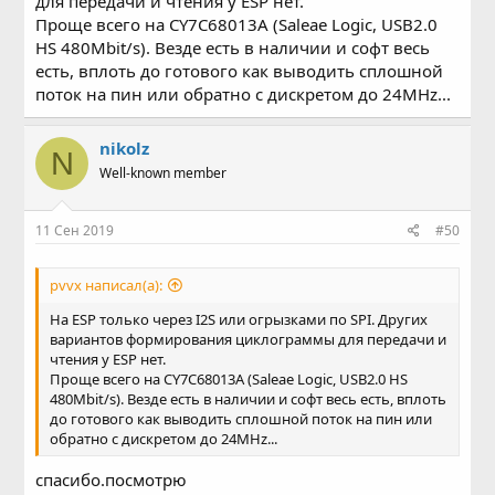
для передачи и чтения у ESP нет.
Проще всего на CY7C68013A (Saleae Logic, USB2.0
HS 480Mbit/s). Везде есть в наличии и софт весь
есть, вплоть до готового как выводить сплошной
поток на пин или обратно с дискретом до 24MHz...
nikolz
N
Well-known member
11 Сен 2019
#50
pvvx написал(а):
На ESP только через I2S или огрызками по SPI. Других
вариантов формирования циклограммы для передачи и
чтения у ESP нет.
Проще всего на CY7C68013A (Saleae Logic, USB2.0 HS
480Mbit/s). Везде есть в наличии и софт весь есть, вплоть
до готового как выводить сплошной поток на пин или
обратно с дискретом до 24MHz...
спасибо.посмотрю