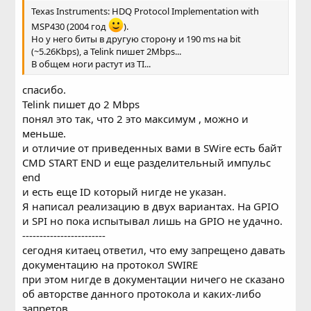
Texas Instruments: HDQ Protocol Implementation with
MSP430 (2004 год
).
Но у него биты в другую сторону и 190 ms на bit
(~5.26Kbps), а Telink пишет 2Mbps...
В общем ноги растут из TI...
спасибо.
Telink пишет до 2 Мbps
понял это так, что 2 это максимум , можно и
меньше.
и отличие от приведенных вами в SWire есть байт
CMD START END и еще разделительный импульс
end
и есть еще ID который нигде не указан.
Я написал реализацию в двух вариантах. На GPIO
и SPI но пока испытывал лишь на GPIO не удачно.
------------------------
сегодня китаец ответил, что ему запрещено давать
документацию на протокол SWIRE
при этом нигде в документации ничего не сказано
об авторстве данного протокола и каких-либо
запретов.