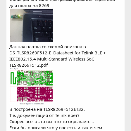
для платы на 8269:
Данная платка со схемой описана в
DS_TLSR8269F512-E_Datasheet for Telink BLE +
IEEE802.15.4 Multi-Standard Wireless SoC
TLSR8269F512.pdf
и построена на TLSR8269F512ET32.
Т.е. документация от Telink врет?
Скорее всего это вы что-то скрываете...
Если бы описали что у вас есть и как и чем