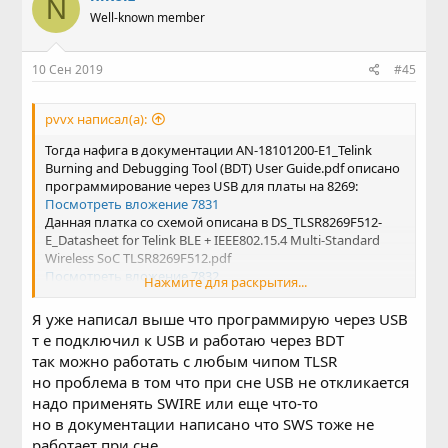
N
Well-known member
10 Сен 2019
#45
pvvx написал(а):
Тогда нафига в документации AN-18101200-E1_Telink
Burning and Debugging Tool (BDT) User Guide.pdf описано
программирование через USB для платы на 8269:
Посмотреть вложение 7831
Данная платка со схемой описана в DS_TLSR8269F512-
E_Datasheet for Telink BLE + IEEE802.15.4 Multi-Standard
Wireless SoC TLSR8269F512.pdf
Посмотреть вложение 7832
Нажмите для раскрытия...
и построена на TLSR8269F512ET32.
Т.е. документация от Telink врет?
Я уже написал выше что программирую через USB
Скорее всего это вы что-то скрываете...
т е подключил к USB и работаю через BDT
Если бы описали что у вас есть и как и чем мучаете, то
так можно работать с любым чипом TLSR
тут наверняка уже нашли бы что там у вас не так.
но проблема в том что при сне USB не откликается
Скрывайте дальше.
надо применять SWIRE или еще что-то
но в документации написано что SWS тоже не
работает при сне