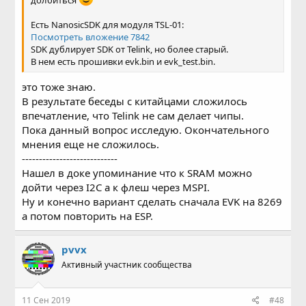
долбиться
Есть NanosicSDK для модуля TSL-01:
Посмотреть вложение 7842
SDK дублирует SDK от Telink, но более старый.
В нем есть прошивки evk.bin и evk_test.bin.
это тоже знаю.
В результате беседы с китайцами сложилось
впечатление, что Telink не сам делает чипы.
Пока данный вопрос исследую. Окончательного
мнения еще не сложилось.
----------------------------
Нашел в доке упоминание что к SRAM можно
дойти через I2C а к флеш через MSPI.
Ну и конечно вариант сделать сначала EVK на 8269
а потом повторить на ESP.
pvvx
Активный участник сообщества
11 Сен 2019
#48