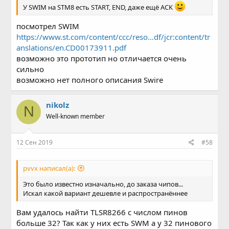
У SWIM на STM8 есть START, END, даже ещё ACK
посмотрел SWIM
https://www.st.com/content/ccc/reso...df/jcr:content/tr
anslations/en.CD00173911.pdf
возможно это прототип но отличается очень
сильно
возможно нет полного описания Swire
nikolz
N
Well-known member
12 Сен 2019
#58
pvvx написал(а):
Это было известно изначально, до заказа чипов...
Искал какой вариант дешевле и распространённее
Вам удалось найти TLSR8266 c числом пинов
больше 32? Так как у них есть SWM а у 32 пинового