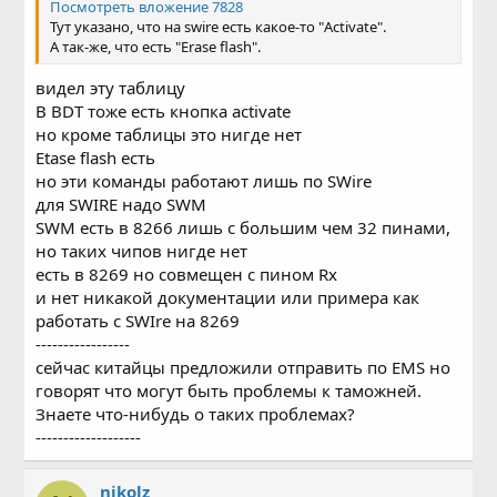
Посмотреть вложение 7828
Тут указано, что на swire есть какое-то "Activate".
А так-же, что есть "Erase flash".
видел эту таблицу
В BDT тоже есть кнопка activate
но кроме таблицы это нигде нет
Etase flash есть
но эти команды работают лишь по SWire
для SWIRE надо SWM
SWM есть в 8266 лишь с большим чем 32 пинами,
но таких чипов нигде нет
есть в 8269 но совмещен с пином Rx
и нет никакой документации или примера как
работать с SWIre на 8269
-----------------
сейчас китайцы предложили отправить по EMS но
говорят что могут быть проблемы к таможней.
Знаете что-нибудь о таких проблемах?
-------------------
nikolz