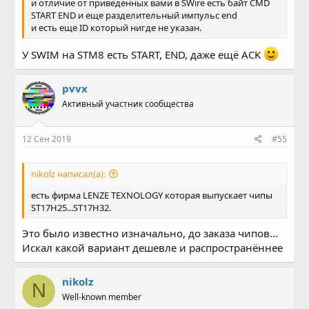
и отличие от приведенных вами в SWire есть байт CMD
START END и еще разделительный импульс end
и есть еще ID который нигде не указан.
У SWIM на STM8 есть START, END, даже ещё ACK
pvvx
Активный участник сообщества
12 Сен 2019
#55
nikolz написал(а):
есть фирма LENZE TEXNOLOGY которая выпускает чипы
ST17H25...ST17H32.
Это было известно изначально, до заказа чипов...
Искал какой вариант дешевле и распространённее
nikolz
N
Well-known member