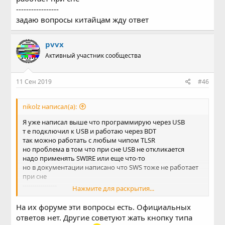
-----------------
задаю вопросы китайцам жду ответ
pvvx
Активный участник сообщества
11 Сен 2019
#46
nikolz написал(а):
Я уже написал выше что программирую через USB
т е подключил к USB и работаю через BDT
так можно работать с любым чипом TLSR
но проблема в том что при сне USB не откликается
надо применять SWIRE или еще что-то
но в документации написано что SWS тоже не работает
при сне
-----------------
Нажмите для раскрытия...
задаю вопросы китайцам жду ответ
На их форуме эти вопросы есть. Официальных
ответов нет. Другие советуют жать кнопку типа