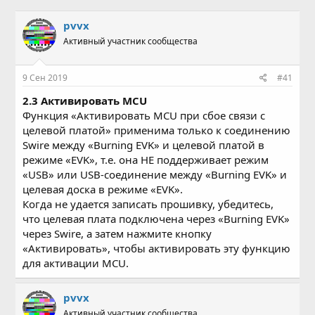
в
а
т
т
pvvx
о
а
Активный участник сообщества
р
н
т
а
е
ч
9 Сен 2019
#41
м
а
ы
л
2.3 Активировать MCU
а
Функция «Активировать MCU при сбое связи с
целевой платой» применима только к соединению
Swire между «Burning EVK» и целевой платой в
режиме «EVK», т.е. она НЕ поддерживает режим
«USB» или USB-соединение между «Burning EVK» и
целевая доска в режиме «EVK».
Когда не удается записать прошивку, убедитесь,
что целевая плата подключена через «Burning EVK»
через Swire, а затем нажмите кнопку
«Активировать», чтобы активировать эту функцию
для активации MCU.
pvvx
Активный участник сообщества