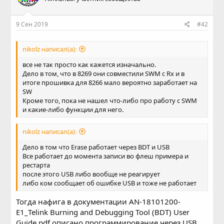
9 Сен 2019
#42
nikolz написал(а):
все не так просто как кажется изначально.
Дело в том, что в 8269 они совместили SWM с Rx и в
итоге прошивка для 8266 мало вероятно заработает на
SW
Кроме того, пока не нашел что-либо про работу с SWM
и какие-либо функции для него.
nikolz написал(а):
Дело в том что Erase работает через BDT и USB
Все работает до момента записи во флеш примера и
рестарта
после этого USB либо вообще не реагирует
либо ком сообщает об ошибке USB и тоже не работает
Тогда нафига в документации AN-18101200-
E1_Telink Burning and Debugging Tool (BDT) User
Guide.pdf описано программирование через USB