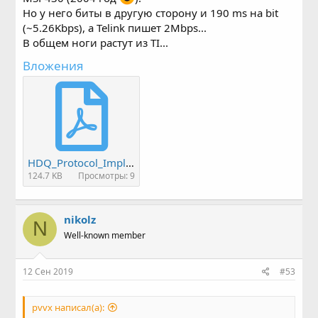
Но у него биты в другую сторону и 190 ms на bit
(~5.26Kbps), а Telink пишет 2Mbps...
В общем ноги растут из TI...
Вложения
HDQ_Protocol_Implementation_with_MSP430.pdf
124.7 KB
Просмотры: 9
nikolz
N
Well-known member
12 Сен 2019
#53
pvvx написал(а):