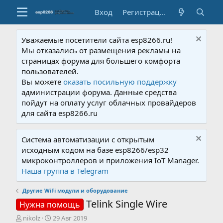
Вход
Регистрация
Уважаемые посетители сайта esp8266.ru!
Мы отказались от размещения рекламы на
страницах форума для большего комфорта
пользователей.
Вы можете
оказать посильную поддержку
администрации форума. Данные средства
пойдут на оплату услуг облачных провайдеров
для сайта esp8266.ru
Система автоматизации с открытым
исходным кодом на базе esp8266/esp32
микроконтроллеров и приложения IoT Manager.
Наша группа в Telegram
Другие WiFi модули и оборудование
Telink Single Wire
Нужна помощь
А
Д
nikolz
29 Авг 2019