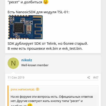
"ресет" и долбиться
Есть NanosicSDK для модуля TSL-01:
SDK дублирует SDK от Telink, но более старый.
В нем есть прошивки evk.bin и evk_test.bin.
nikolz
N
Well-known member
11 Сен 2019
#47
pvvx написал(а):
На их форуме эти вопросы есть. Официальных ответов
нет. Другие советуют жать кнопку типа "ресет" и