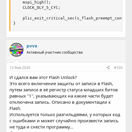
    mspi_high();

    CLOCK_DLY_5_CYC;

    plic_exit_critical_sec(s_flash_preempt_config.p
}
pvvx
Активный участник сообщества
13 Янв 2026
#103
И сдался вам этот Flash Unlock?
Это всего включение защиты от записи в Flash,
путем записи в её регистр статуса младших битов
равных "1", указывающих на какие части будет
отключена запись. Описано в документации к
Flash.
Используется только разгильдяями, у которых код
с ошибками и может случайно произвести запись
не туда и снести программу...