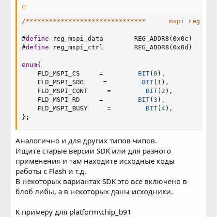
C:
/*******************************      mspi registe
#
define
 reg_mspi_data        REG_ADDR8(0x0c)
#
define
 reg_mspi_ctrl        REG_ADDR8(0x0d)
enum
{
    FLD_MSPI_CS     
=
BIT
(
0
)
,
    FLD_MSPI_SDO     
=
BIT
(
1
)
,
    FLD_MSPI_CONT     
=
BIT
(
2
)
,
    FLD_MSPI_RD     
=
BIT
(
3
)
,
    FLD_MSPI_BUSY     
=
BIT
(
4
)
,
}
;
Аналогично и для других типов чипов.
Ищите старые версии SDK или для разного
применения и там находите исходные коды
работы с Flash и т.д.
В некоторых вариантах SDK это всё включено в
блоб либы, а в некоторых даны исходники.
К примеру для platform\chip_b91