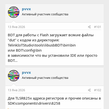
в
а
т
т
pvvx
о
а
Активный участник сообщества
р
н
т
а
е
ч
13 Янв 2026
#101
м
а
ы
л
BDT для работы с Flash загружает всякие файлы
а
"dut" c кодом из директория:
TelinkIoTStudio\tools\libusbBDT\bin\bin
или BDT\config\bin
в зависимости что вы установили IDE или просто
BDT...
pvvx
Активный участник сообщества
13 Янв 2026
#102
Для TLSR825x адреса регистров и прочее описаны в
SDK\components\drivers\8258