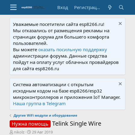
Вход
Регистрация
Уважаемые посетители сайта esp8266.ru!
Мы отказались от размещения рекламы на
страницах форума для большего комфорта
пользователей.
Вы можете
оказать посильную поддержку
администрации форума. Данные средства
пойдут на оплату услуг облачных провайдеров
для сайта esp8266.ru
Система автоматизации с открытым
исходным кодом на базе esp8266/esp32
микроконтроллеров и приложения IoT Manager.
Наша группа в Telegram
Другие WiFi модули и оборудование
Telink Single Wire
Нужна помощь
А
Д
nikolz
29 Авг 2019