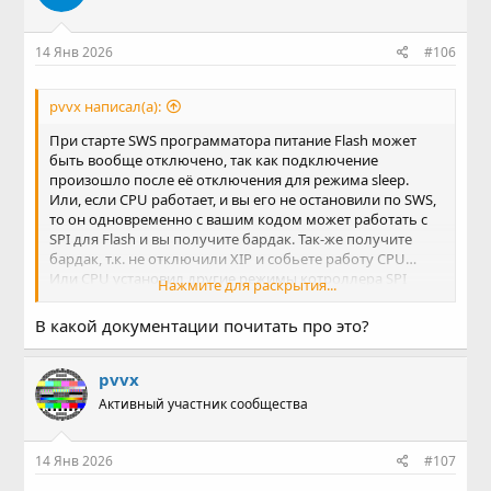
14 Янв 2026
#106
pvvx написал(а):
При старте SWS программатора питание Flash может
быть вообще отключено, так как подключение
произошло после её отключения для режима sleep.
Или, если CPU работает, и вы его не остановили по SWS,
то он одновременно с вашим кодом может работать с
SPI для Flash и вы получите бардак. Так-же получите
бардак, т.к. не отключили XIP и собьете работу CPU…
Или CPU установил другие режимы котроллера SPI
Нажмите для раскрытия...
Flash…
В какой документации почитать про это?
pvvx
Активный участник сообщества
14 Янв 2026
#107