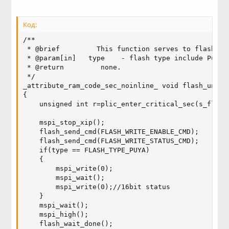
Код:
/**

 * @brief         This function serves to flash rel
 * @param[in]   type    - flash type include Puya.

 * @return         none.

 */

_attribute_ram_code_sec_noinline_ void flash_unlock
{

    unsigned int r=plic_enter_critical_sec(s_flash
    mspi_stop_xip();

    flash_send_cmd(FLASH_WRITE_ENABLE_CMD);

    flash_send_cmd(FLASH_WRITE_STATUS_CMD);

    if(type == FLASH_TYPE_PUYA)

    {

        mspi_write(0);

        mspi_wait();

        mspi_write(0);//16bit status

    }

    mspi_wait();

    mspi_high();

    flash_wait_done();
