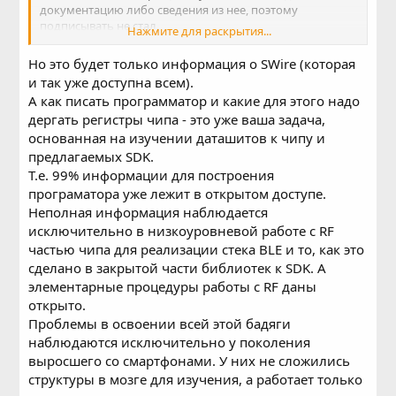
документацию либо сведения из нее, поэтому
подписывать не стал.
Нажмите для раскрытия...
Можете попробовать договориться с ними и получить
полную документацию
Но это будет только информация о SWire (которая
и так уже доступна всем).
А как писать программатор и какие для этого надо
дергать регистры чипа - это уже ваша задача,
основанная на изучении даташитов к чипу и
предлагаемых SDK.
Т.е. 99% информации для построения
програматора уже лежит в открытом доступе.
Неполная информация наблюдается
исключительно в низкоуровневой работе с RF
частью чипа для реализации стека BLE и то, как это
сделано в закрытой части библиотек к SDK. А
элементарные процедуры работы с RF даны
открыто.
Проблемы в освоении всей этой бадяги
наблюдаются исключительно у поколения
выросшего со смартфонами. У них не сложились
структуры в мозге для изучения, а работает только