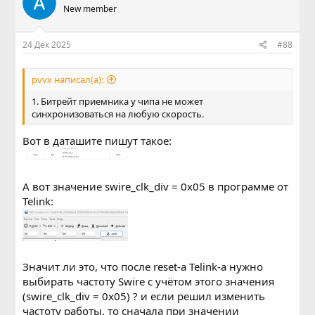
New member
24 Дек 2025
#88
pvvx написал(а):
1. Битрейт приемника у чипа не может
синхронизоваться на любую скорость.
Вот в даташите пишут такое:
А вот значение swire_clk_div = 0x05 в программе от
Telink:
Значит ли это, что после reset-а Telink-а нужно
выбирать частоту Swire с учётом этого значения
(swire_clk_div = 0x05) ? и если решил изменить
частоту работы, то сначала при значении