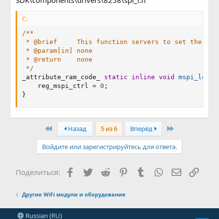
C:
/**

 * @brief     This function servers to set the spi 
 * @param[in] none

 * @return    none

 */
_attribute_ram_code_ 
static
inline
void
mspi_low
(
v
    reg_mspi_ctrl 
=
0
;
}
First
Last
Назад
5 из 6
Вперёд
Войдите или зарегистрируйтесь для ответа.
Facebook
Twitter
Reddit
Pinterest
Tumblr
WhatsApp
Электронн
Ссыл
Поделиться:
Другие WiFi модули и оборудование
Russian (RU)