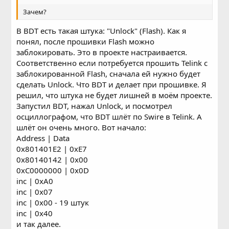
Зачем?
В BDT есть такая штука: "Unlock" (Flash). Как я
понял, после прошивки Flash можно
заблокировать. Это в проекте настраивается.
Соответственно если потребуется прошить Telink с
заблокированной Flash, сначала ей нужно будет
сделать Unlock. Что BDT и делает при прошивке. Я
решил, что штука не будет лишней в моём проекте.
Запустил BDT, нажал Unlock, и посмотрел
осциллографом, что BDT шлёт по Swire в Telink. А
шлёт он очень много. Вот начало:
Address | Data
0x801401E2 | 0xE7
0x80140142 | 0x00
0xC0000000 | 0x0D
inc | 0xA0
inc | 0x07
inc | 0x00 - 19 штук
inc | 0x40
и так далее.