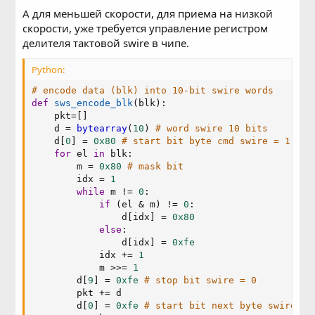
А для меньшей скорости, для приема на низкой
скорости, уже требуется управление регистром
делителя тактовой swire в чипе.
Python:
# encode data (blk) into 10-bit swire words
def
sws_encode_blk
(
blk
)
:
    pkt
=
[
]
    d 
=
bytearray
(
10
)
# word swire 10 bits
    d
[
0
]
=
0x80
# start bit byte cmd swire = 1
for
 el 
in
 blk
:
        m 
=
0x80
# mask bit
        idx 
=
1
while
 m 
!=
0
:
if
(
el 
&
 m
)
!=
0
:
                d
[
idx
]
=
0x80
else
:
                d
[
idx
]
=
0xfe
            idx 
+=
1
            m 
>>
=
1
        d
[
9
]
=
0xfe
# stop bit swire = 0
        pkt 
+=
 d

        d
[
0
]
=
0xfe
# start bit next byte swire = 