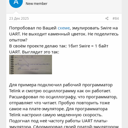
New member
23 Дек 2025
#84
Попробовал по Вашей
схеме
, эмулировать Swire на
UART. Не выходит каменный цветок. Не поделитесь
опытом?
В своём проекте делаю так: 1бит Swire = 1 байт
UART. Выглядит это так:
Для примера подключил рабочий программатор
Telink и смотрю осциллограмму как он работает.
Расшифровал по осциллографу, что программатор,
отправляет что читает. Пробую повторить тоже
самое на плате-эмуляторе. Для программатора
Telink настроил самую медленную скорость.
Подогнал под неё частоту работы UART платы-
эмулятора. Сформировал своей платой-эмулятором