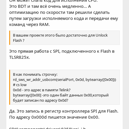
Это BDT и там всё очень медленно... А
оптимизацию по скорости там решили сделать
путем загрузки исполняемого кода и передачи ему
команд через RAM.
В вашем проекте этого было достаточно для Unlock
Flash ?
Это прямая работа с SPI, подключенного к Flash в
TLSR825x.
B как понимать строчку:
rd_sws_wr_addr_usbcom(serialPort, 0x0d, bytearray([0x00]))
# cs low
0x0d - это адрес в памяти Telink?
bytearray([0x00] -это один байт данных 0x00,который
будет записан по адресу 0x0d?
Да. Это запись в регистр контроллера SPI для Flash.
По адресу 0x000d пишется значение 0x00.
SDK\components\drivers\8258\spi_i.h