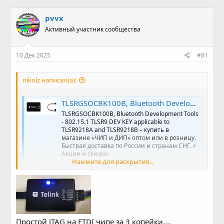
в
а
т
т
pvvx
о
а
Активный участник сообщества
р
н
т
а
е
ч
10 Дек 2025
#81
м
а
ы
л
а
nikolz написал(а):
TLSRGSOCBK100B, Bluetooth Development Tools - 802.15.1 TLSR9 DEV KEY applicable to TLSR9218A and TLSR9218B – купить оптом и в розницу
TLSRGSOCBK100B, Bluetooth Development Tools
- 802.15.1 TLSR9 DEV KEY applicable to
TLSR9218A and TLSR9218B – купить в
магазине «ЧИП и ДИП» оптом или в розницу.
Быстрая доставка по России и странам СНГ. ⚡
Акции и скидки.
Нажмите для раскрытия...
www.chipdip.ru
Простой JTAG на FTDI чипе за 3 копейки....