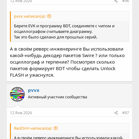
12 Янв 2026
#96
pvvx написал(а):
Берете EVK и программу BDT, соединяете с чипом и
осциллографом считываете диаграмму.
Так это было сделано для прошлых серий.
А в своём реверс-инженеринге Вы использовали
какой-нибудь декодер пакетов Swire ? или только
осциллограф и терпение? Посмотрел сколько
пакетов формирует BDT чтобы сделать Unlock
FLASH и ужаснулся.
pvvx
Активный участник сообщества
12 Янв 2026
#97
RedOrm написал(а):
А в своём реверс-инженеринге Вы использовали какой-