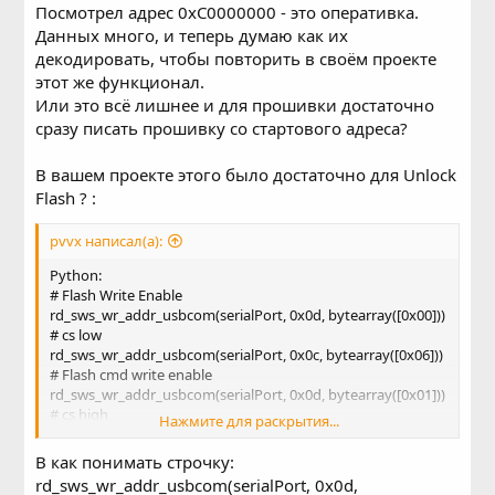
Посмотрел адрес 0xC0000000 - это оперативка.
Данных много, и теперь думаю как их
декодировать, чтобы повторить в своём проекте
этот же функционал.
Или это всё лишнее и для прошивки достаточно
сразу писать прошивку со стартового адреса?
В вашем проекте этого было достаточно для Unlock
Flash ? :
pvvx написал(а):
Python:
# Flash Write Enable
rd_sws_wr_addr_usbcom(serialPort, 0x0d, bytearray([0x00]))
# cs low
rd_sws_wr_addr_usbcom(serialPort, 0x0c, bytearray([0x06]))
# Flash cmd write enable
rd_sws_wr_addr_usbcom(serialPort, 0x0d, bytearray([0x01]))
# cs high
Нажмите для раскрытия...
# Flash Write reg status
rd_sws_wr_addr_usbcom(serialPort, 0x0d, bytearray([0x00]))
B как понимать строчку:
# cs low
rd_sws_wr_addr_usbcom(serialPort, 0x0d,
rd_sws_wr_addr_usbcom(serialPort, 0x0c, bytearray([0x01]))