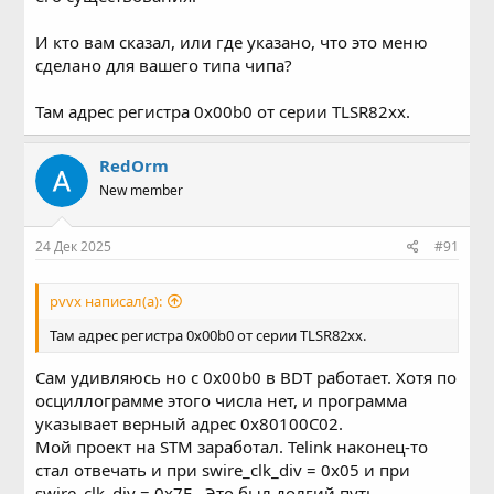
И кто вам сказал, или где указано, что это меню
сделано для вашего типа чипа?
Там адрес регистра 0x00b0 от серии TLSR82xx.
RedOrm
New member
24 Дек 2025
#91
pvvx написал(а):
Там адрес регистра 0x00b0 от серии TLSR82xx.
Сам удивляюсь но с 0x00b0 в BDT работает. Хотя по
осциллограмме этого числа нет, и программа
указывает верный адрес 0x80100C02.
Мой проект на STM заработал. Telink наконец-то
стал отвечать и при swire_clk_div = 0x05 и при
swire_clk_div = 0x7F . Это был долгий путь.