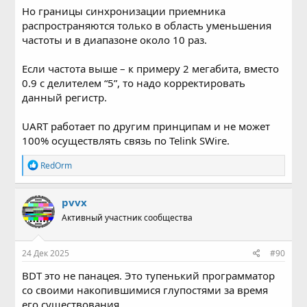
Но границы синхронизации приемника
распространяются только в область уменьшения
частоты и в диапазоне около 10 раз.
Если частота выше – к примеру 2 мегабита, вместо
0.9 с делителем “5”, то надо корректировать
данный регистр.
UART работает по другим принципам и не может
100% осуществлять связь по Telink SWire.
Р
RedOrm
е
а
к
pvvx
ц
Активный участник сообщества
и
и
:
24 Дек 2025
#90
BDT это не панацея. Это тупенький программатор
со своими накопившимися глупостями за время
его существования.