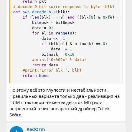
return
# decode 9 bit swire response to byte (blk)
def
sws_decode_blk
(
blk
)
:
if
(
len
(
blk
)
==
9
)
and
(
(
blk
[
8
]
&
0xfe
)
==
0xf
        bitmask 
=
 bit8mask

        data 
=
0
;
for
 el 
in
range
(
8
)
:
            data 
<<
=
1
if
(
blk
[
el
]
&
 bitmask
)
==
0
:
                data 
|
=
1
            bitmask 
=
0x10
#print('0x%02x' % data)
return
 data

#print('Error blk:', blk)
return
None
По этому всё это глупости и нестабильности.
Правильных варианта только два - реализация на
ПЛМ с тактовой не менее десяток МГц или
встроенный в чип аппаратный драйвер Telink
SWire.
RedOrm