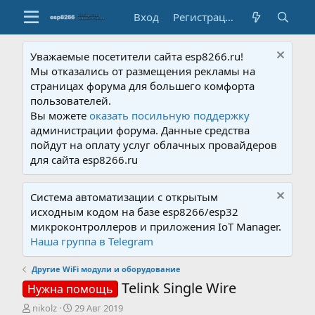
Вход
Регистрация
Уважаемые посетители сайта esp8266.ru!
Мы отказались от размещения рекламы на
страницах форума для большего комфорта
пользователей.
Вы можете
оказать посильную поддержку
администрации форума. Данные средства
пойдут на оплату услуг облачных провайдеров
для сайта esp8266.ru
Система автоматизации с открытым
исходным кодом на базе esp8266/esp32
микроконтроллеров и приложения IoT Manager.
Наша группа в Telegram
Другие WiFi модули и оборудование
Telink Single Wire
Нужна помощь
А
Д
nikolz
29 Авг 2019