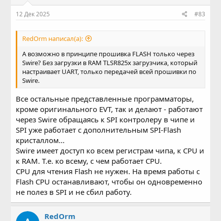
12 Дек 2025
#83
RedOrm написал(а):
А возможно в принципе прошивка FLASH только через
Swire? Без загрузки в RAM TLSR825x загрузчика, который
настраивает UART, только передачей всей прошивки по
Swire.
Все остальные представленные программаторы,
кроме оригинального EVT, так и делают - работают
через Swire обращаясь к SPI контролеру в чипе и
SPI уже работает с дополнительным SPI-Flash
кристаллом...
Swire имеет доступ ко всем регистрам чипа, к CPU и
к RAM. Т.е. ко всему, с чем работает CPU.
CPU для чтения Flash не нужен. На время работы с
Flash CPU останавливают, чтобы он одновременно
не полез в SPI и не сбил работу.
RedOrm