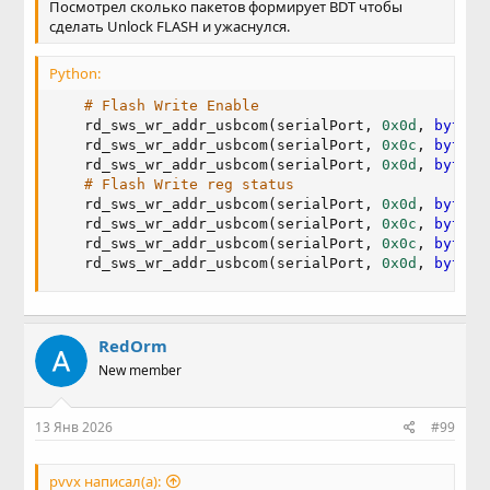
Посмотрел сколько пакетов формирует BDT чтобы
сделать Unlock FLASH и ужаснулся.
Python:
# Flash Write Enable
    rd_sws_wr_addr_usbcom
(
serialPort
,
0x0d
,
bytear
    rd_sws_wr_addr_usbcom
(
serialPort
,
0x0c
,
bytear
    rd_sws_wr_addr_usbcom
(
serialPort
,
0x0d
,
bytear
# Flash Write reg status
    rd_sws_wr_addr_usbcom
(
serialPort
,
0x0d
,
bytear
    rd_sws_wr_addr_usbcom
(
serialPort
,
0x0c
,
bytear
    rd_sws_wr_addr_usbcom
(
serialPort
,
0x0c
,
bytear
    rd_sws_wr_addr_usbcom
(
serialPort
,
0x0d
,
bytear
RedOrm
New member
13 Янв 2026
#99
pvvx написал(а):