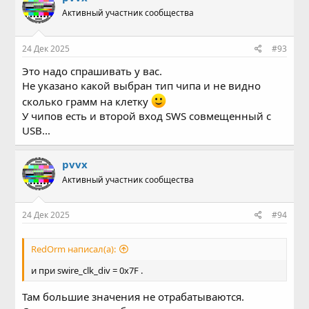
Активный участник сообщества
24 Дек 2025
#93
Это надо спрашивать у вас.
Не указано какой выбран тип чипа и не видно
сколько грамм на клетку
У чипов есть и второй вход SWS совмещенный с
USB...
pvvx
Активный участник сообщества
24 Дек 2025
#94
RedOrm написал(а):
и при swire_clk_div = 0x7F .
Там большие значения не отрабатываются.