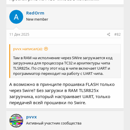
RedOrm
New member
11 Дек 2025
#82
pvvx написал(а):
Там в RAM на исполнение через SWire загружается код
загрузчика для процессора TC32 и архитектуры чипа
TLSR825x. По старту этот код в чипе включает UART и
программатор переходит на работу c UART чипа.
А возможно в принципе прошивка FLASH только
через Swire? Без загрузки в RAM TLSR825x
загрузчика, который настраивает UART, только
передачей всей прошивки по Swire.
pvvx
Активный участник сообщества