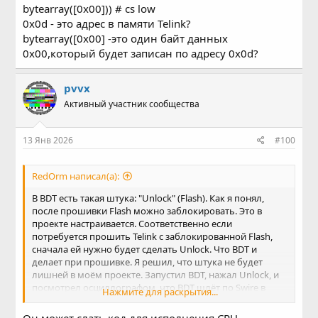
bytearray([0x00])) # cs low
# Flash cmd wr status
0x0d - это адрес в памяти Telink?
rd_sws_wr_addr_usbcom(serialPort, 0x0c, bytearray([0x00]))
# data: 0
bytearray([0x00] -это один байт данных
rd_sws_wr_addr_usbcom(serialPort, 0x0d, bytearray([0x01]))
0x00,который будет записан по адресу 0x0d?
# cs high
pvvx
Активный участник сообщества
13 Янв 2026
#100
RedOrm написал(а):
В BDT есть такая штука: "Unlock" (Flash). Как я понял,
после прошивки Flash можно заблокировать. Это в
проекте настраивается. Соответственно если
потребуется прошить Telink с заблокированной Flash,
сначала ей нужно будет сделать Unlock. Что BDT и
делает при прошивке. Я решил, что штука не будет
лишней в моём проекте. Запустил BDT, нажал Unlock, и
посмотрел осциллографом, что BDT шлёт по Swire в
Нажмите для раскрытия...
Telink. А шлёт он очень много.
Он может слать код для исполнения CPU.