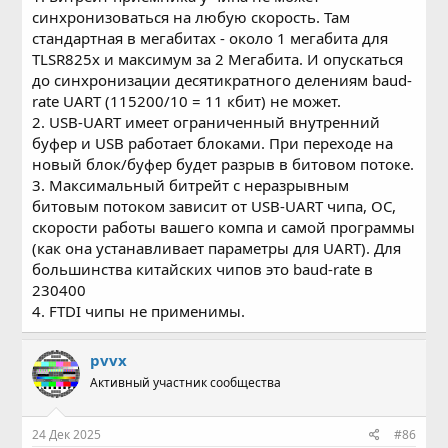
синхронизоваться на любую скорость. Там
стандартная в мегабитах - около 1 мегабита для
TLSR825x и максимум за 2 Мегабита. И опускаться
до синхронизации десятикратного делениям baud-
rate UART (115200/10 = 11 кбит) не может.
2. USB-UART имеет ограниченный внутренний
буфер и USB работает блоками. При переходе на
новый блок/буфер будет разрыв в битовом потоке.
3. Максимальный битрейт с неразрывным
битовым потоком зависит от USB-UART чипа, ОС,
скорости работы вашего компа и самой программы
(как она устанавливает параметры для UART). Для
большинства китайских чипов это baud-rate в
230400
4. FTDI чипы не применимы.
pvvx
Активный участник сообщества
24 Дек 2025
#86