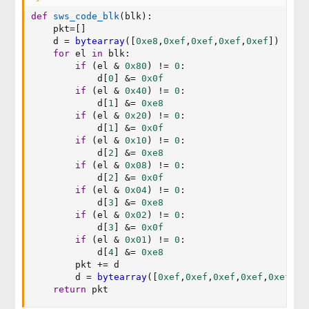
def
sws_code_blk
(
blk
)
:
    pkt
=
[
]
    d 
=
bytearray
(
[
0xe8
,
0xef
,
0xef
,
0xef
,
0xef
]
)
for
 el 
in
 blk
:
if
(
el 
&
0x80
)
!=
0
:
            d
[
0
]
&
=
0x0f
if
(
el 
&
0x40
)
!=
0
:
            d
[
1
]
&
=
0xe8
if
(
el 
&
0x20
)
!=
0
:
            d
[
1
]
&
=
0x0f
if
(
el 
&
0x10
)
!=
0
:
            d
[
2
]
&
=
0xe8
if
(
el 
&
0x08
)
!=
0
:
            d
[
2
]
&
=
0x0f
if
(
el 
&
0x04
)
!=
0
:
            d
[
3
]
&
=
0xe8
if
(
el 
&
0x02
)
!=
0
:
            d
[
3
]
&
=
0x0f
if
(
el 
&
0x01
)
!=
0
:
            d
[
4
]
&
=
0xe8
        pkt 
+=
 d 

        d 
=
bytearray
(
[
0xef
,
0xef
,
0xef
,
0xef
,
0xef
]
)
return
 pkt