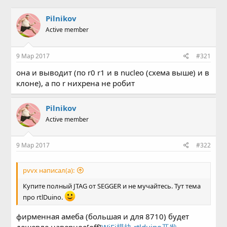
в
а
т
т
Pilnikov
о
а
Active member
р
н
т
а
е
ч
9 Мар 2017
#321
м
а
ы
л
она и выводит (по r0 r1 и в nucleo (схема выше) и в
а
клоне), а по r нихрена не робит
Pilnikov
Active member
9 Мар 2017
#322
pvvx написал(а):
Купите полный JTAG от SEGGER и не мучайтесь. Тут тема
про rtlDuino.
фирменная амеба (большая и для 8710) будет
дешевле наверное[off]
WiFi模块 rtlduino开发