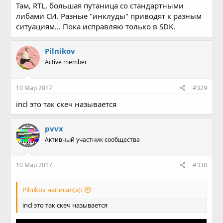
Там, RTL, большая путаница со стандартными
либами СИ. Разные "инклуды" приводят к разным
ситуациям... Пока исправляю только в SDK.
Pilnikov
Active member
10 Мар 2017
#329
incl это так скеч называется
pvvx
Активный участник сообщества
10 Мар 2017
#330
Pilnikov написал(а):
incl это так скеч называется