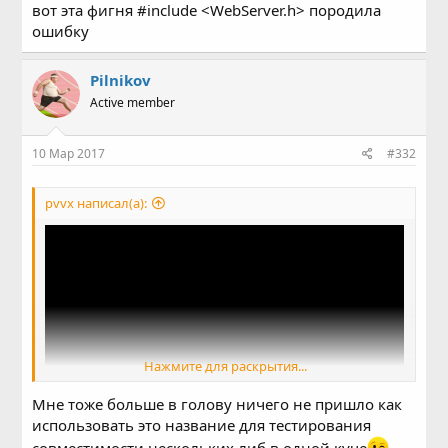
вот эта фигня #include <WebServer.h> породила
ошибку
Pilnikov
Active member
10 Мар 2017
#332
pvvx написал(а):
Нажмите для раскрытия...
Мне тоже больше в голову ничего не пришло как
использовать это название для тестирования
How to make a laser security system with Arduino (Tutorial, incl.
совместимости нескольких либ в одной куче