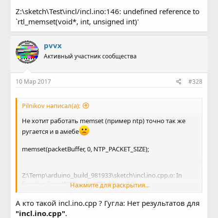
Z:\sketch\Test\incl/incl.ino:146: undefined reference to
`rtl_memset(void*, int, unsigned int)'
pvvx
Активный участник сообщества
10 Мар 2017
#328
Pilnikov написал(а):
Не хотит работать memset (пример ntp) точно так же
ругается и в амебе
memset(packetBuffer, 0, NTP_PACKET_SIZE);
Z:\Temp\arduino_build_981933\sketch\incl.ino.cpp.o: In
function `sendNTPpacket(IPAddress&)':
Нажмите для раскрытия...
Z:\sketch\Test\incl/incl.ino:146: undefined reference to
А кто такой incl.ino.cpp ? Гугла: Нет результатов для
`rtl_memset(void*, int, unsigned int)'
"incl.ino.cpp"
.