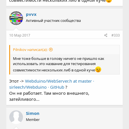
Sketch)
Больше ничего не нашлось на "incl скеч"
pvvx
Активный участник сообщества
10 Мар 2017
#333
Pilnikov написал(а):
Мне тоже больше в голову ничего не пришло как
использовать это название для тестирования
совместимости нескольких либ в одной куче
Этот ->
Webduino/WebServer.h at master ·
sirleech/Webduino · GitHub
?
Он не работает. Там много внешнего,
затейливого...
Simon
Member