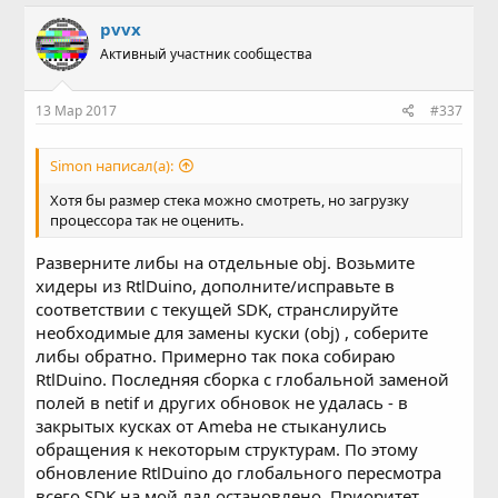
pvvx
Активный участник сообщества
13 Мар 2017
#337
Simon написал(а):
Хотя бы размер стека можно смотреть, но загрузку
процессора так не оценить.
Разверните либы на отдельные obj. Возьмите
хидеры из RtlDuino, дополните/исправьте в
соответствии с текущей SDK, странслируйте
необходимые для замены куски (obj) , соберите
либы обратно. Примерно так пока собираю
RtlDuino. Последняя сборка с глобальной заменой
полей в netif и других обновок не удалась - в
закрытых кусках от Ameba не стыканулись
обращения к некоторым структурам. По этому
обновление RtlDuino до глобального пересмотра
всего SDK на мой лад остановлено. Приоритет