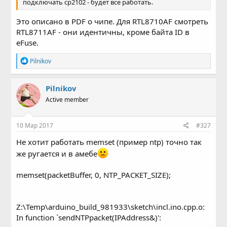
подключать cp2102 - будет все работать.
Это описано в PDF о чипе. Для RTL8710AF смотреть
RTL8711AF - они идентичны, кроме байта ID в
eFuse.
Р
Pilnikov
е
а
к
Pilnikov
ц
Active member
и
и
:
10 Мар 2017
#327
Не хотит работать memset (пример ntp) точно так
же ругается и в амебе
memset(packetBuffer, 0, NTP_PACKET_SIZE);
Z:\Temp\arduino_build_981933\sketch\incl.ino.cpp.o:
In function `sendNTPpacket(IPAddress&)':