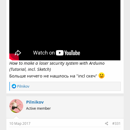
How to make a laser security system with Arduino
(Tutorial, incl. Sketch)
Больше ничего не нашлось на "incl скеч"
Р
Pilnikov
е
а
к
Pilnikov
ц
Active member
и
и
:
10 Мар 2017
#331