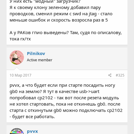
У них есть "модный" загрузчик?
Я к своему клону зеленому добавил пару
проводков, сменил режим с swd на jtag - стало
меньше ошибок и скорость возросла раз в 5
А у РАКов гпио выведены? Там, судя по описалову,
тока rх/тх
Pilnikov
Active member
10 Мар 2017
#325
pvvx, а что будет если при старте посадить ногу
gb0 на землю? Я тут в качестве usb->uart
попробовал cp2102 - так вот после резета модуль
не хотел стартовать, пока не откинешь gb0. после
старта с откинутым gb0 можно подключать cp2102
- будет все работать.
pvvx