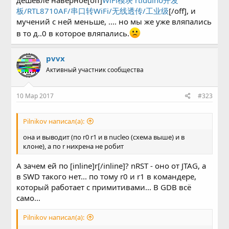
板/RTL8710AF/串口转WiFi/无线透传/工业级
[/off], и
мучений с ней меньше, .... но мы же уже вляпались
в то д..0 в которое вляпались.
pvvx
Активный участник сообщества
10 Мар 2017
#323
Pilnikov написал(а):
она и выводит (по r0 r1 и в nucleo (схема выше) и в
клоне), а по r нихрена не робит
А зачем ей по [inline]r[/inline]? nRST - oно от JTAG, а
в SWD такого нет... по тому r0 и r1 в командере,
который работает с примитивами... В GDB всё
само...
Pilnikov написал(а):