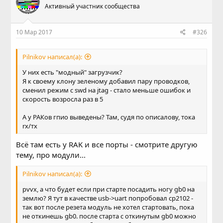
Активный участник сообщества
10 Мар 2017
#326
Pilnikov написал(а):
У них есть "модный" загрузчик?
Я к своему клону зеленому добавил пару проводков,
сменил режим с swd на jtag - стало меньше ошибок и
скорость возросла раз в 5
А у РАКов гпио выведены? Там, судя по описалову, тока
rх/тх
Всё там есть у RAK и все порты - смотрите другую
тему, про модули...
Pilnikov написал(а):
pvvx, а что будет если при старте посадить ногу gb0 на
землю? Я тут в качестве usb->uart попробовал cp2102 -
так вот после резета модуль не хотел стартовать, пока
не откинешь gb0. после старта с откинутым gb0 можно