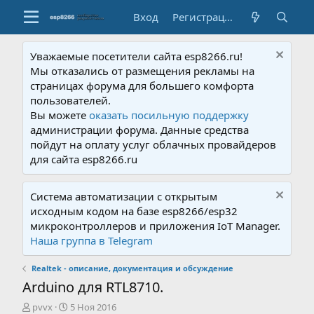
Вход
Регистрация
Уважаемые посетители сайта esp8266.ru!
Мы отказались от размещения рекламы на
страницах форума для большего комфорта
пользователей.
Вы можете
оказать посильную поддержку
администрации форума. Данные средства
пойдут на оплату услуг облачных провайдеров
для сайта esp8266.ru
Система автоматизации с открытым
исходным кодом на базе esp8266/esp32
микроконтроллеров и приложения IoT Manager.
Наша группа в Telegram
Realtek - описание, документация и обсуждение
Arduino для RTL8710.
А
Д
pvvx
5 Ноя 2016