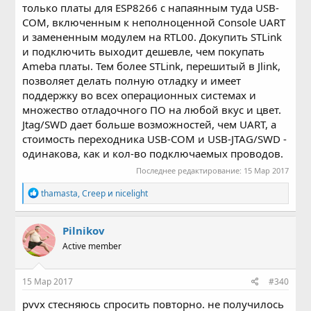
только платы для ESP8266 с напаянным туда USB-
COM, включенным к неполноценной Console UART
и замененным модулем на RTL00. Докупить STLink
и подключить выходит дешевле, чем покупать
Ameba платы. Тем более STLink, перешитый в Jlink,
позволяет делать полную отладку и имеет
поддержку во всех операционных системах и
множество отладочного ПО на любой вкус и цвет.
Jtag/SWD дает больше возможностей, чем UART, а
стоимость переходника USB-COM и USB-JTAG/SWD -
одинакова, как и кол-во подключаемых проводов.
Последнее редактирование:
15 Мар 2017
Р
thamasta
,
Creep
и
nicelight
е
а
к
Pilnikov
ц
Active member
и
и
:
15 Мар 2017
#340
pvvx стесняюсь спросить повторно. не получилось