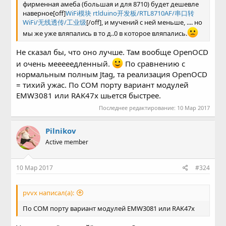
фирменная амеба (большая и для 8710) будет дешевле
наверное[off]
WiFi模块 rtlduino开发板/RTL8710AF/串口转
WiFi/无线透传/工业级
[/off], и мучений с ней меньше, .... но
мы же уже вляпались в то д..0 в которое вляпались.
Не сказал бы, что оно лучше. Там вообще OpenOCD
и очень мееееедленный.
По сравнению с
нормальным полным Jtag, та реализация OpenOCD
= тихий ужас. По COM порту вариант модулей
EMW3081 или RAK47x шьется быстрее.
Последнее редактирование:
10 Мар 2017
Pilnikov
Active member
10 Мар 2017
#324
pvvx написал(а):
По COM порту вариант модулей EMW3081 или RAK47x