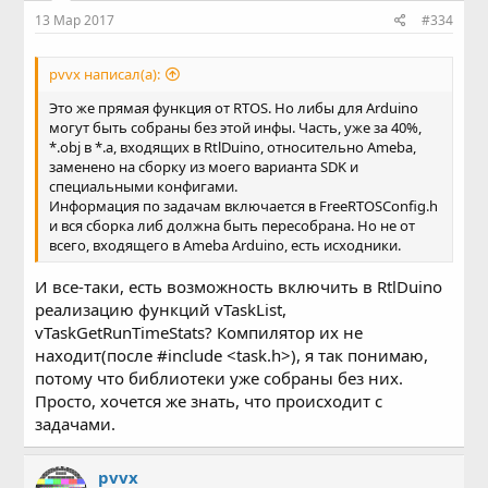
13 Мар 2017
#334
pvvx написал(а):
Это же прямая функция от RTOS. Но либы для Arduino
могут быть собраны без этой инфы. Часть, уже за 40%,
*.obj в *.a, входящих в RtlDuino, относительно Ameba,
заменено на сборку из моего варианта SDK и
специальными конфигами.
Информация по задачам включается в FreeRTOSConfig.h
и вся сборка либ должна быть пересобрана. Но не от
всего, входящего в Ameba Arduino, есть исходники.
И все-таки, есть возможность включить в RtlDuino
реализацию функций vTaskList,
vTaskGetRunTimeStats? Компилятор их не
находит(после #include <task.h>), я так понимаю,
потому что библиотеки уже собраны без них.
Просто, хочется же знать, что происходит с
задачами.
pvvx