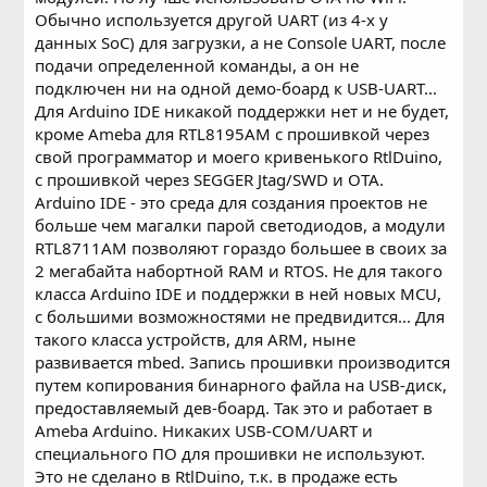
Обычно используется другой UART (из 4-х у
данных SoC) для загрузки, а не Console UART, после
подачи определенной команды, а он не
подключен ни на одной демо-боард к USB-UART...
Для Arduino IDE никакой поддержки нет и не будет,
кроме Ameba для RTL8195AM с прошивкой через
свой программатор и моего кривенького RtlDuino,
с прошивкой через SEGGER Jtag/SWD и OTA.
Arduino IDE - это среда для создания проектов не
больше чем магалки парой светодиодов, а модули
RTL8711AM позволяют гораздо большее в своих за
2 мегабайта набортной RAM и RTOS. Не для такого
класса Arduino IDE и поддержки в ней новых MCU,
с большими возможностями не предвидится... Для
такого класса устройств, для ARM, ныне
развивается mbed. Запись прошивки производится
путем копирования бинарного файла на USB-диск,
предоставляемый дев-боард. Так это и работает в
Ameba Arduino. Никаких USB-COM/UART и
специального ПО для прошивки не используют.
Это не сделано в RtlDuino, т.к. в продаже есть