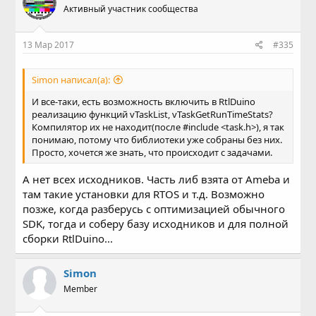
Активный участник сообщества
13 Мар 2017
#335
Simon написал(а):
И все-таки, есть возможность включить в RtlDuino
реализацию функций vTaskList, vTaskGetRunTimeStats?
Компилятор их не находит(после #include <task.h>), я так
понимаю, потому что библиотеки уже собраны без них.
Просто, хочется же знать, что происходит с задачами.
А нет всех исходников. Часть либ взята от Ameba и
там такие установки для RTOS и т.д. Возможно
позже, когда разберусь с оптимизацией обычного
SDK, тогда и соберу базу исходников и для полной
сборки RtlDuino...
Simon
Member