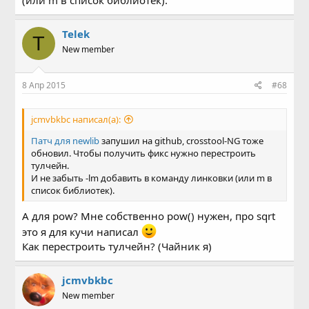
(или m в список библиотек).
Telek
T
New member
8 Апр 2015
#68
jcmvbkbc написал(а):
Патч для newlib
запушил на github, crosstool-NG тоже
обновил. Чтобы получить фикс нужно перестроить
тулчейн.
И не забыть -lm добавить в команду линковки (или m в
список библиотек).
А для pow? Мне собственно pow() нужен, про sqrt
это я для кучи написал
Как перестроить тулчейн? (Чайник я)
jcmvbkbc
New member