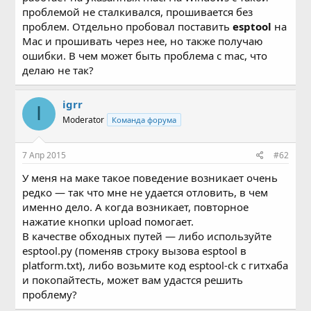
проблемой не сталкивался, прошивается без
проблем. Отдельно пробовал поставить
esptool
на
Mac и прошивать через нее, но также получаю
ошибки. В чем может быть проблема с mac, что
делаю не так?
igrr
I
Moderator
Команда форума
7 Апр 2015
#62
У меня на маке такое поведение возникает очень
редко — так что мне не удается отловить, в чем
именно дело. А когда возникает, повторное
нажатие кнопки upload помогает.
В качестве обходных путей — либо используйте
esptool.py (поменяв строку вызова esptool в
platform.txt), либо возьмите код esptool-ck с гитхаба
и покопайтесть, может вам удастся решить
проблему?