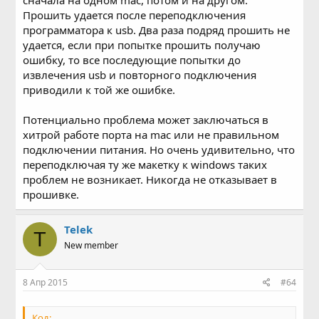
сначала на одном mac, потом и на другом.
Прошить удается после переподключения
программатора к usb. Два раза подряд прошить не
удается, если при попытке прошить получаю
ошибку, то все последующие попытки до
извлечения usb и повторного подключения
приводили к той же ошибке.
Потенциально проблема может заключаться в
хитрой работе порта на mac или не правильном
подключении питания. Но очень удивительно, что
переподключая ту же макетку к windows таких
проблем не возникает. Никогда не отказывает в
прошивке.
Telek
T
New member
8 Апр 2015
#64
Код: