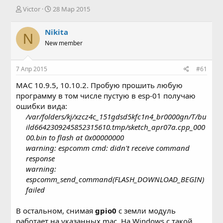
А
Д
Victor
28 Мар 2015
в
а
т
т
Nikita
N
о
а
New member
р
н
т
а
е
ч
7 Апр 2015
#61
м
а
ы
л
MAC 10.9.5, 10.10.2. Пробую прошить любую
а
программу в том числе пустую в esp-01 получаю
ошибки вида:
/var/folders/kj/xzcz4c_151gdsd5kfc1n4_br0000gn/T/bu
ild6642309245852315610.tmp/sketch_apr07a.cpp_000
00.bin to flash at 0x00000000
warning: espcomm cmd: didn't receive command
response
warning:
espcomm_send_command(FLASH_DOWNLOAD_BEGIN)
failed
В остальном, снимая
gpio0
с земли модуль
работает на указанных mac. На Windows с такой