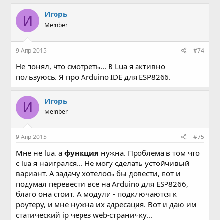
Игорь
И
Member
9 Апр 2015
#74
Не понял, что смотреть... В Lua я активно
пользуюсь. Я про
Arduino IDE для ESP8266.
Игорь
И
Member
9 Апр 2015
#75
Мне не lua, а
функция
нужна. Проблема в том что
с lua я наигрался... Не могу сделать устойчивый
вариант. А задачу хотелось бы довести, вот и
подумал перевести все на Arduino для ESP8266,
благо она стоит. А модули - подключаются к
роутеру, и мне нужна их адресация. Вот и даю им
статический ip через web-страничку...