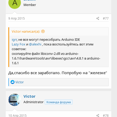
A
Member
9 Апр 2015
#77
Victor написал(а):
igrr
, не все могут пересобрать Arduino IDE
Lazy Fox
и
@alexhi
, пока воспользуйтесь вот этим
советом:
скопируйте файл libiconv-2.dll из arduino-
1.6.1\hardware\tools\avr\libexec\gcc\avr\4.8.1 в arduino-
1.6.1
Да,спасибо все заработало. Попробую на "железке"
Р
Victor
е
а
к
Victor
ц
Administrator
Команда форума
и
и
:
10 Апр 2015
#78