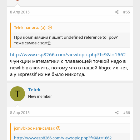
8 Апр 2015
#65
Telek написал(а):
При компиляции пишет: undefined reference to `pow'
тоже самое с sqrt();
http://www.esp8266.com/viewtopic.php?f=9&t=1662
Функции математики с плавающей точкой надо в
newlib включить, потому что в нашей libgcc их нет,
а у Espressif их не было никогда.
Telek
T
New member
8 Апр 2015
#66
jcmvbkbc написал(а):
http://www.esp8266.com/viewtopic.php?f=9&t=1662