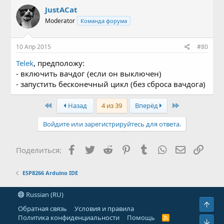
JustACat
Moderator
Команда форума
10 Апр 2015
#80
Telek
, предположу:
- включить вачдог (если он выключен)
- запустить бесконечный цикл (без сброса вачдога)
First
Last
Назад
4 из 39
Вперёд
Войдите или зарегистрируйтесь для ответа.
Facebook
Twitter
Reddit
Pinterest
Tumblr
WhatsApp
Электронн
Ссыл
Поделиться:
ESP8266 Arduino IDE
Russian (RU)
Свер
Обратная связь
Условия и правила
Политика конфиденциальности
Помощь
R
Сниз