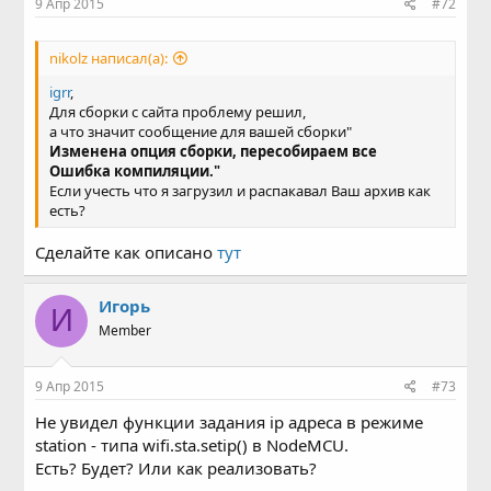
9 Апр 2015
#72
nikolz написал(а):
igrr
,
Для сборки с сайта проблему решил,
а что значит сообщение для вашей сборки"
Изменена опция сборки, пересобираем все
Ошибка компиляции."
Если учесть что я загрузил и распакавал Ваш архив как
есть?
Сделайте как описано
тут
Игорь
И
Member
9 Апр 2015
#73
Не увидел функции задания ip адреса в режиме
station - типа wifi.sta.setip() в NodeMCU.
Есть? Будет? Или как реализовать?