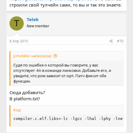
строили свой тулчейн сами, то вы и так это знаете.
Telek
T
New member
8 Апр 2015
#70
jcmvbkbc написал(а):
Судя по ошибке о которой вы говорите, у вас
отсутствует -lm в команде линковки. Добавьте его, и
увидите, что pow зависит от sqrt. Патч фиксит обе
функции.
Сюда добавить?
В platform.txt?
Код:
compiler.c.elf.libs=-lc -lgcc -lhal -lphy -lnet802