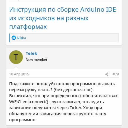
Инструкция по сборке Arduino IDE
из исходников на разных
платформах
Р
Nikita
е
а
к
Telek
T
ц
New member
и
и
:
10 Апр 2015
#79
Подскажите пожалуйста: как программно вызвать
перезагрузку платы? (без дерганья ног).
Вычислил, что при определенных обстоятельствах
WiFiClient.connect() глухо зависaет, отследить
зависание получается через Ticker. Хочу при
обнаружении зависания перезагружать плату
программно.