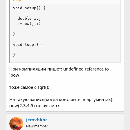
void setup() {

  double i,j;

  i=pow(j,i);

}

void loop() {

}
При компиляции пишет: undefined reference to
`pow'
тоже самое с sqrt();
На такую запись(когда константы в аргументах):
pow(2.3,4.5) не ругается.
jcmvbkbc
New member