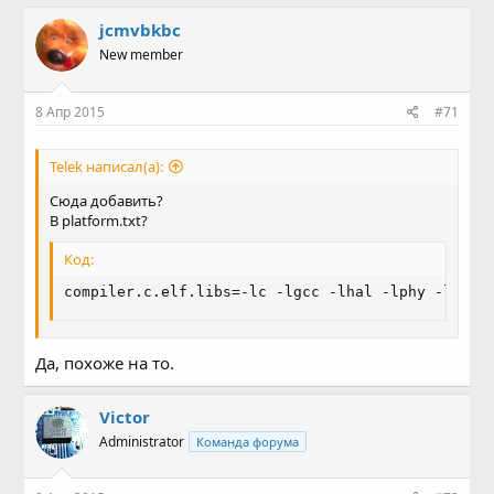
jcmvbkbc
New member
8 Апр 2015
#71
Telek написал(а):
Сюда добавить?
В platform.txt?
Код:
compiler.c.elf.libs=-lc -lgcc -lhal -lphy -lnet8
Да, похоже на то.
Victor
Administrator
Команда форума