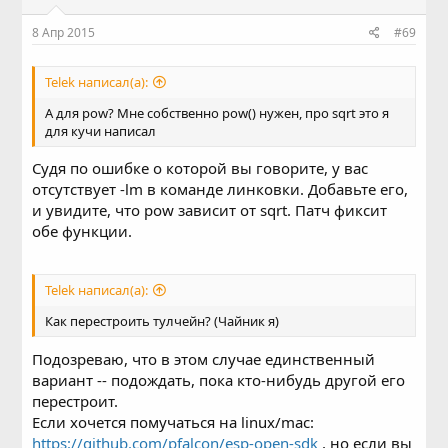
8 Апр 2015
#69
Telek написал(а):
А для pow? Мне собственно pow() нужен, про sqrt это я
для кучи написал
Судя по ошибке о которой вы говорите, у вас
отсутствует -lm в команде линковки. Добавьте его,
и увидите, что pow зависит от sqrt. Патч фиксит
обе функции.
Telek написал(а):
Как перестроить тулчейн? (Чайник я)
Подозреваю, что в этом случае единственный
вариант -- подождать, пока кто-нибудь другой его
перестроит.
Если хочется помучаться на linux/mac:
https://github.com/pfalcon/esp-open-sdk
, но если вы