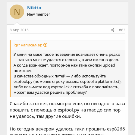
Nikita
N
New member
8 Апр 2015
#63
igrr написал(а):
У меня на маке такое поведение возникает очень редко
— так что мне не удается отловить, в чем именно дело.
А когда возникает, повторное нажатие кнопки upload
помогает.
В качестве обходных путей — либо используйте
esptool.py (поменяв строку вызова esptool в platform.txt),
либо возьмите код esptool-ck с гитхаба и покопайтесть,
может вам удастся решить проблему?
Спасибо за ответ, посмотрю еще, но ни одного раза
прошить с помощью esptool.py на mac до сих пор
не удалось, там другие ошибки.
Но сегодня вечером удалось таки прошить esp8266