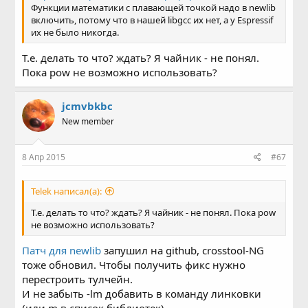
Функции математики с плавающей точкой надо в newlib
включить, потому что в нашей libgcc их нет, а у Espressif
их не было никогда.
Т.е. делать то что? ждать? Я чайник - не понял.
Пока pow не возможно использовать?
jcmvbkbc
New member
8 Апр 2015
#67
Telek написал(а):
Т.е. делать то что? ждать? Я чайник - не понял. Пока pow
не возможно использовать?
Патч для newlib
запушил на github, crosstool-NG
тоже обновил. Чтобы получить фикс нужно
перестроить тулчейн.
И не забыть -lm добавить в команду линковки