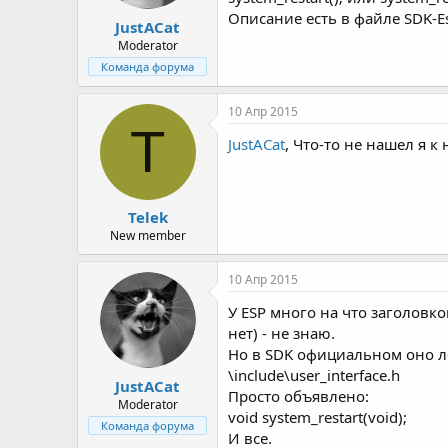
Описание есть в файле SDK-Es
JustACat
Moderator
Команда форума
10 Апр 2015
T
JustACat
, Что-то не нашел я 
Telek
New member
10 Апр 2015
У ESP много на что заголовко
нет) - не знаю.
Но в SDK официальном оно ле
\include\user_interface.h
JustACat
Просто объявлено:
Moderator
void system_restart(void);
Команда форума
И все.