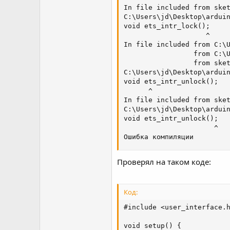
In file included from sket
C:\Users\jd\Desktop\arduin
void ets_intr_lock();

                    ^

In file included from C:\U
                 from C:\U
                 from sket
C:\Users\jd\Desktop\arduin
void ets_intr_unlock();

      ^

In file included from sket
C:\Users\jd\Desktop\arduin
void ets_intr_unlock();

                      ^

Ошибка компиляции
Проверял на таком коде:
Код:
#include <user_interface.h
void setup() {
