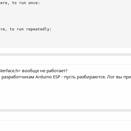
ere, to run once:

re, to run repeatedly:

terface.h> вообще не работает?
 к разработчикам Arduino ESP - пусть разбираются. Лог вы п