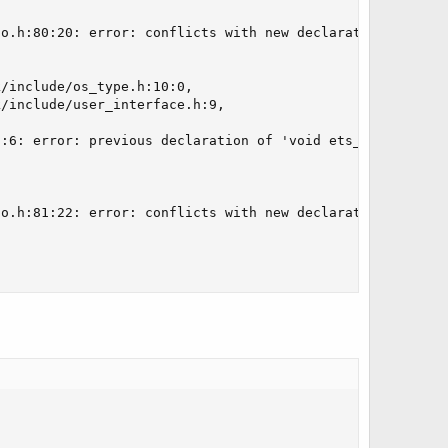
o.h:80:20: error: conflicts with new declaration with 'C
/include/os_type.h:10:0,

/include/user_interface.h:9,

:6: error: previous declaration of 'void ets_intr_unlock
o.h:81:22: error: conflicts with new declaration with 'C