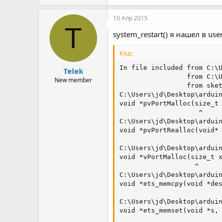
10 Апр 2015
T
system_restart() я нашел в us
Код:
In file included from C:\U
Telek
                 from C:\U
New member
                 from sket
C:\Users\jd\Desktop\arduin
void *pvPortMalloc(size_t 
                    ^

C:\Users\jd\Desktop\arduin
void *pvPortRealloc(void* 
                          
C:\Users\jd\Desktop\arduin
void *vPortMalloc(size_t x
                   ^

C:\Users\jd\Desktop\arduin
void *ets_memcpy(void *des
                          
C:\Users\jd\Desktop\arduin
void *ets_memset(void *s, 
                          