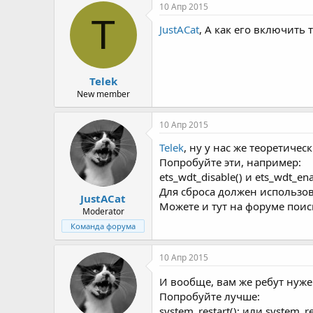
р
н
10 Апр 2015
т
а
T
JustACat
, А как его включить
е
ч
м
а
ы
л
а
Telek
New member
10 Апр 2015
Telek
, ну у нас же теоретичес
Попробуйте эти, например:
ets_wdt_disable() и ets_wdt_ena
Для сброса должен использоват
JustACat
Можете и тут на форуме поис
Moderator
Команда форума
10 Апр 2015
И вообще, вам же ребут нужен
Попробуйте лучше:
system_restart(); или system_re