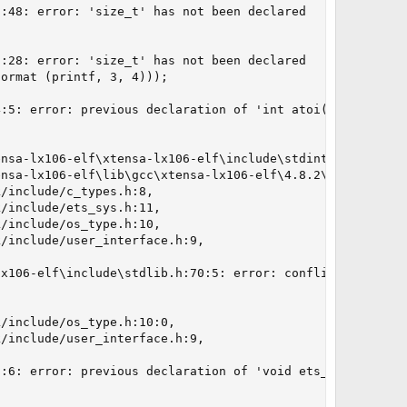
:48: error: 'size_t' has not been declared

:28: error: 'size_t' has not been declared

ormat (printf, 3, 4)));

:5: error: previous declaration of 'int atoi(const char*
nsa-lx106-elf\xtensa-lx106-elf\include\stdint.h:12:0,

nsa-lx106-elf\lib\gcc\xtensa-lx106-elf\4.8.2\include\std
/include/c_types.h:8,

/include/ets_sys.h:11,

/include/os_type.h:10,

/include/user_interface.h:9,

x106-elf\include\stdlib.h:70:5: error: conflicts with ne
/include/os_type.h:10:0,

/include/user_interface.h:9,

:6: error: previous declaration of 'void ets_intr_lock()