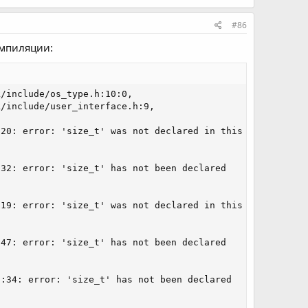
#86
компиляции:
/include/os_type.h:10:0,

/include/user_interface.h:9,

20: error: 'size_t' was not declared in this scope

32: error: 'size_t' has not been declared

19: error: 'size_t' was not declared in this scope

47: error: 'size_t' has not been declared

:34: error: 'size_t' has not been declared
