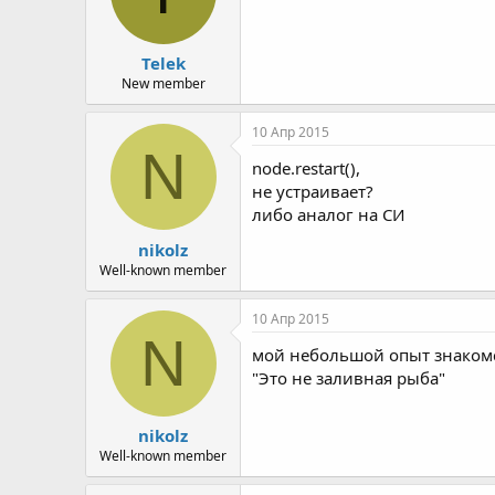
Telek
New member
10 Апр 2015
N
node.restart(),
не устраивает?
либо аналог на СИ
nikolz
Well-known member
10 Апр 2015
N
мой небольшой опыт знакомс
"Это не заливная рыба"
nikolz
Well-known member