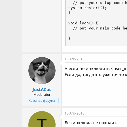
  // put your setup code h
system_restart();

}

void loop() {

  // put your main code he
}
10 Апр 2015
А если не инклюдить <user_in
Если да, тогда это уже точно
JustACat
Moderator
Команда форума
10 Апр 2015
T
Без инклюда не находит.