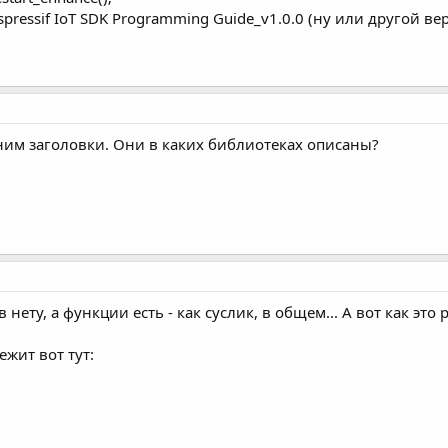
pressif IoT SDK Programming Guide_v1.0.0 (ну или другой вер
к ним заголовки. Они в каких библиотеках описаны?
в нету, а функции есть - как суслик, в общем... А вот как эт
жит вот тут: