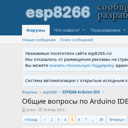
Форумы
Что нового?
Пользователи
Новые сообщения
Поиск сообщений
Уважаемые посетители сайта esp8266.ru!
Мы отказались от размещения рекламы на стра
Вы можете
оказать посильную поддержку
админ
Система автоматизации с открытым исходным к
Форумы
esp8266
ESP8266 Arduino IDE
Общие вопросы по Arduino IDE
А
Д
Victor
28 Мар 2015
в
а
Назад
1
2
3
4
5
6
7
...
39
Вперёд
т
т
о
а