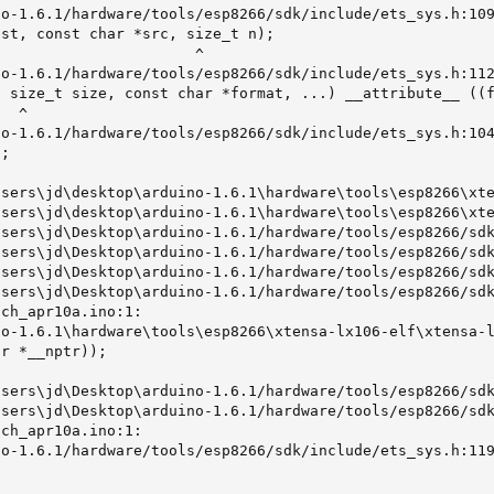
o-1.6.1/hardware/tools/esp8266/sdk/include/ets_sys.h:109
st, const char *src, size_t n);

                      ^

o-1.6.1/hardware/tools/esp8266/sdk/include/ets_sys.h:112
 size_t size, const char *format, ...) __attribute__ ((f
  ^

o-1.6.1/hardware/tools/esp8266/sdk/include/ets_sys.h:104
;

sers\jd\desktop\arduino-1.6.1\hardware\tools\esp8266\xte
sers\jd\desktop\arduino-1.6.1\hardware\tools\esp8266\xte
sers\jd\Desktop\arduino-1.6.1/hardware/tools/esp8266/sdk
sers\jd\Desktop\arduino-1.6.1/hardware/tools/esp8266/sdk
sers\jd\Desktop\arduino-1.6.1/hardware/tools/esp8266/sdk
sers\jd\Desktop\arduino-1.6.1/hardware/tools/esp8266/sdk
ch_apr10a.ino:1:

o-1.6.1\hardware\tools\esp8266\xtensa-lx106-elf\xtensa-l
r *__nptr));

sers\jd\Desktop\arduino-1.6.1/hardware/tools/esp8266/sdk
sers\jd\Desktop\arduino-1.6.1/hardware/tools/esp8266/sdk
ch_apr10a.ino:1:

o-1.6.1/hardware/tools/esp8266/sdk/include/ets_sys.h:119