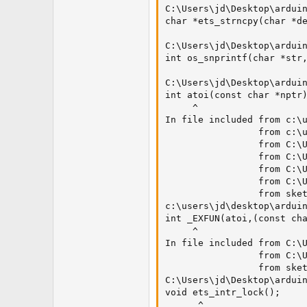
C:\Users\jd\Desktop\arduin
char *ets_strncpy(char *de
                          
C:\Users\jd\Desktop\arduin
int os_snprintf(char *str,
                          
C:\Users\jd\Desktop\arduin
int atoi(const char *nptr)
     ^

In file included from c:\u
                 from c:\u
                 from C:\U
                 from C:\U
                 from C:\U
                 from C:\U
                 from sket
c:\users\jd\desktop\arduin
int _EXFUN(atoi,(const cha
     ^

In file included from C:\U
                 from C:\U
                 from sket
C:\Users\jd\Desktop\arduin
void ets_intr_lock();

      ^
