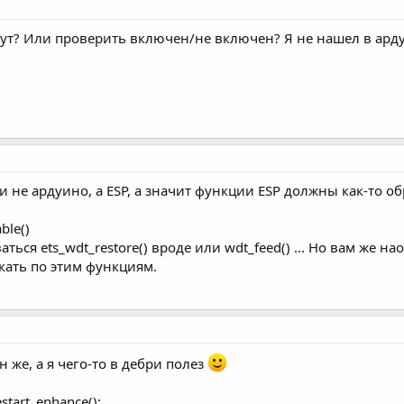
 тут? Или проверить включен/не включен? Я не нашел в ард
ки не ардуино, а ESP, а значит функции ESP должны как-то о
ble()
ься ets_wdt_restore() вроде или wdt_feed() ... Но вам же на
кать по этим функциям.
 же, а я чего-то в дебри полез
start_enhance();