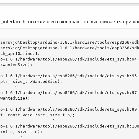
er_interface.h, но если я его включаю, то вываливается при 
sers\jd\Desktop\arduino-1.6.1/hardware/tools/esp8266/sdk
sers\jd\Desktop\arduino-1.6.1/hardware/tools/esp8266/sdk
ch_apr10a.ino:1:

o-1.6.1/hardware/tools/esp8266/sdk/include/ets_sys.h:94:
xWantedSize);

o-1.6.1/hardware/tools/esp8266/sdk/include/ets_sys.h:95:
ptr, size_t xWantedSize);

      ^

o-1.6.1/hardware/tools/esp8266/sdk/include/ets_sys.h:97:
WantedSize);

o-1.6.1/hardware/tools/esp8266/sdk/include/ets_sys.h:99:
t, const void *src, size_t n);

                     ^

o-1.6.1/hardware/tools/esp8266/sdk/include/ets_sys.h:100
int c, size_t n);

        ^
