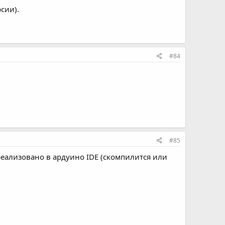
сии).
#84
#85
о реализовано в ардуино IDE (скомпилится или