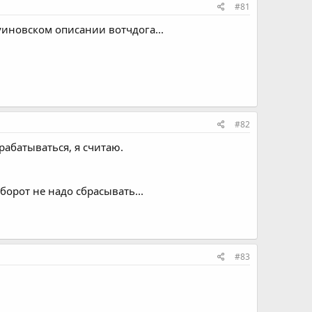
#81
уиновском описании вотчдога...
#82
брабатываться, я считаю.
оборот не надо сбрасывать...
#83