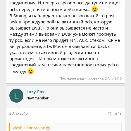
соединения. И теперь espconn всегда тупит и ищет
pcb, перед почти любым действием...
В Sming, я наблюдал только вызов какой-то post-
task в процедуре poll на активный pcb, которую
вызывает LwIP. Но она вызывается не часто и
между этими вызовами LwIP уже может грохнуть
ту pcb, если на него придет FIN, ACK. Стеком TCP не
вы управляете, а LwIP и он вызывает callback с
указателем на активный pcb, если там что
происходит... И при множестве активных
соединений там тысячи перестановок в этих pcb в
секунду
Последнее редактирование:
2 Апр 2015
Lazy Fox
L
New member
2 Апр 2015
#49
alexhi написал(а):