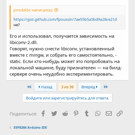
jcmvbkbc написал(а):
https://gist.github.com/fpoussin/7ae55b5a5bd9a28ce21d
не?
Его и использовал, получается зависимость на
libiconv-2.dll.
Говорят, нужно снести libiconv, установленный
вместе с mingw, и собрать его самостоятельно, -
static. Если кто-нибудь может это попробовать на
локальной машине, буду признателен — на билд-
сервере очень неудобно экспериментировать.
First
Last
Назад
3 из 39
Вперёд
Войдите или зарегистрируйтесь для ответа.
Facebook
Twitter
Reddit
Pinterest
Tumblr
WhatsApp
Электронн
Ссыл
Поделиться:
ESP8266 Arduino IDE