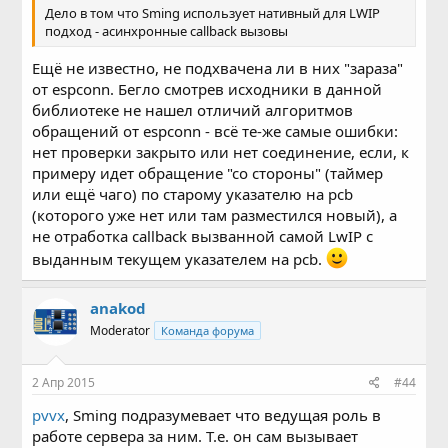
Дело в том что Sming использует нативный для LWIP
подход - асинхронные callback вызовы
Ещё не известно, не подхвачена ли в них "зараза"
от espconn. Бегло смотрев исходники в данной
библиотеке не нашел отличий алгоритмов
обращений от espconn - всё те-же самые ошибки:
нет проверки закрыто или нет соединение, если, к
примеру идет обращение "со стороны" (таймер
или ещё чаго) по старому указателю на pcb
(которого уже нет или там разместился новый), а
не отработка callback вызванной самой LwIP c
выданным текущем указателем на pcb.
anakod
Moderator
Команда форума
2 Апр 2015
#44
pvvx
, Sming подразумевает что ведущая роль в
работе сервера за ним. Т.е. он сам вызывает