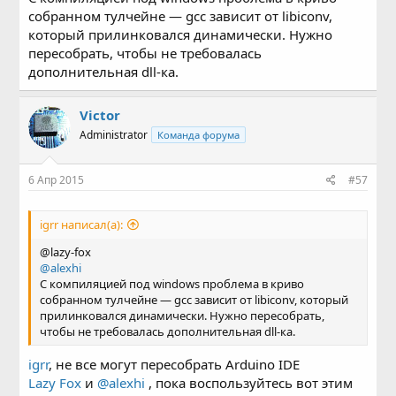
собранном тулчейне — gcc зависит от libiconv,
который прилинковался динамически. Нужно
пересобрать, чтобы не требовалась
дополнительная dll-ка.
Victor
Administrator
Команда форума
6 Апр 2015
#57
igrr написал(а):
@lazy-fox
@alexhi
С компиляцией под windows проблема в криво
собранном тулчейне — gcc зависит от libiconv, который
прилинковался динамически. Нужно пересобрать,
чтобы не требовалась дополнительная dll-ка.
igrr
, не все могут пересобрать Arduino IDE
Lazy Fox
и
@alexhi
, пока воспользуйтесь вот этим