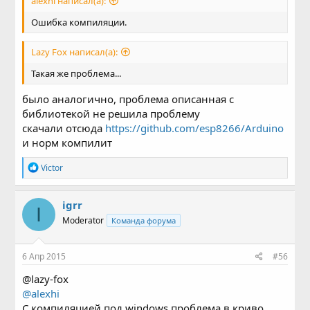
alexhi написал(а):
Ошибка компиляции.
Lazy Fox написал(а):
Такая же проблема...
было аналогично, проблема описанная с
библиотекой не решила проблему
скачали отсюда
https://github.com/esp8266/Arduino
и норм компилит
Р
Victor
е
а
к
igrr
I
ц
Moderator
Команда форума
и
и
:
6 Апр 2015
#56
@lazy-fox
@alexhi
С компиляцией под windows проблема в криво