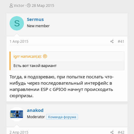
А
Д
Victor
28 Мар 2015
в
а
т
т
Sermus
S
о
а
New member
р
н
т
а
е
ч
1 Апр 2015
#41
м
а
ы
л
а
igrr написал(а):
Есть вот такой вариант
Тогда, я подозреваю, при попытке послать что-
нибудь через последовательный интерфейс в
направлении ESP с GPIO0 начнут происходить
сюрпризы.
anakod
Moderator
Команда форума
2 Апр 2015
#42