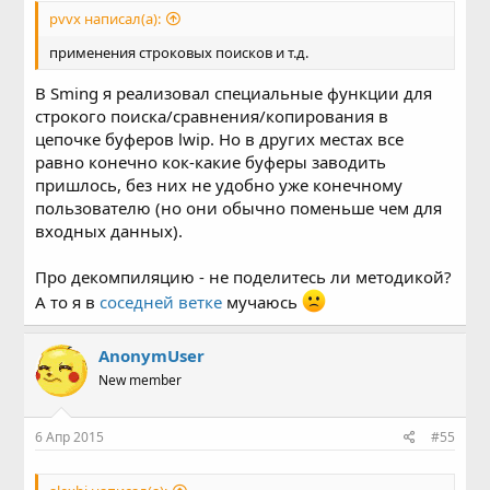
pvvx написал(а):
применения строковых поисков и т.д.
В Sming я реализовал специальные функции для
строкого поиска/сравнения/копирования в
цепочке буферов lwip. Но в других местах все
равно конечно кок-какие буферы заводить
пришлось, без них не удобно уже конечному
пользователю (но они обычно поменьше чем для
входных данных).
Про декомпиляцию - не поделитесь ли методикой?
А то я в
соседней ветке
мучаюсь
AnonymUser
New member
6 Апр 2015
#55