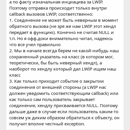
а по факту изначальная инциацива за LWIP.
Но она вызывается не часто и между этими вызовами
Поэтому отправка происходит только внутри
LwIP уже может грохнуть ту pcb, если на него придет
callback вызовов LWIP, соответственно:
FIN, ACK. Стеком TCP не вы управляете, а LwIP и он
вызывает callback с указателем на активный pcb, если
1. Соединение не может быть неверным в момент
там что происходит... И при множестве активных
обратного вызова (не зря же нам LWIP этот хендл
соединений там тысячи перестановок в этих pcb в
передает в функцию). Конечно не считая NULL и
секунду
т.п. Но я офф.доки внимательно читал, надеюсь
что все учел правильно
2. Мы в начале всегда берем не какой-нибудь наш
сохраненный указатель на класс (в котором мог,
теоретически, бы быть неверный хендл), а
наоборот по хендлу который дал LWIP ищем наш
класс
3. Как только приходит событие о закрытии
соединения от внешней стороны (а LWIP нас
должен уведомить соответствующим callback) или
как только сам пользователь закрывает
соединение, хендлу присваивается NULL. Поэтому
дальше даже в случае если пользователь каким-то
совсем уж диким образом обратиться к объекту, он
получит вполне честный exception.