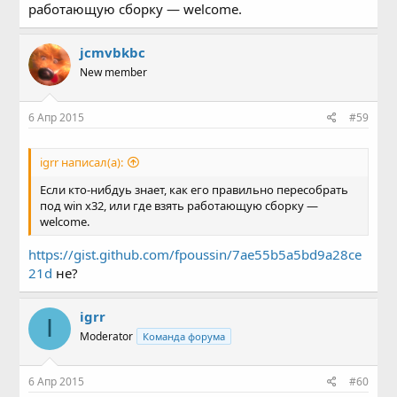
работающую сборку — welcome.
jcmvbkbc
New member
6 Апр 2015
#59
igrr написал(а):
Если кто-нибдуь знает, как его правильно пересобрать
под win x32, или где взять работающую сборку —
welcome.
https://gist.github.com/fpoussin/7ae55b5a5bd9a28ce
21d
не?
igrr
I
Moderator
Команда форума
6 Апр 2015
#60