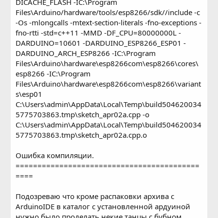
DICACHE_FLASH -IC:\Program
Files\Arduino/hardware/tools/esp8266/sdk//include -c
-Os -mlongcalls -mtext-section-literals -fno-exceptions -
fno-rtti -std=c++11 -MMD -DF_CPU=80000000L -
DARDUINO=10601 -DARDUINO_ESP8266_ESP01 -
DARDUINO_ARCH_ESP8266 -IC:\Program
Files\Arduino\hardware\esp8266com\esp8266\cores\
esp8266 -IC:\Program
Files\Arduino\hardware\esp8266com\esp8266\variant
s\esp01
C:\Users\admin\AppData\Local\Temp\build504620034
5775703863.tmp\sketch_apr02a.cpp -o
C:\Users\admin\AppData\Local\Temp\build504620034
5775703863.tmp\sketch_apr02a.cpp.o
Ошибка компиляции.
==========================================
====
Подозреваю что кроме распаковки архива с
ArduinoIDE в каталог с установленной ардуиной
нужно было проделать некие танцы с бубном