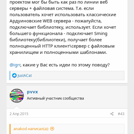
проектом мог бы быть как раз по линии веб
серверы + файловая система. Т.е. если
пользователь хочет использовать классические
Ардуиновские WEB сервера - пожалуйста,
подключает библиотеку, использует. Если хочет
большего функционала - подключает Sming
библиотеку(библиотеки), получает более
полноценный HTTP клиент\сервер с файловым
хранилищем и полноценными шаблонами.
@igrr
, какие у Вас есть идеи по этому поводу?
Р
JustACat
е
а
к
pvvx
ц
Активный участник сообщества
и
и
:
2 Апр 2015
#43
anakod написал(а):