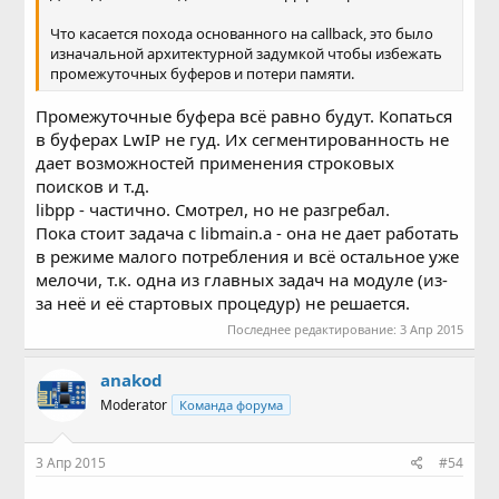
Что касается похода основанного на callback, это было
изначальной архитектурной задумкой чтобы избежать
промежуточных буферов и потери памяти.
Промежуточные буфера всё равно будут. Копаться
в буферах LwIP не гуд. Их сегментированность не
дает возможностей применения строковых
поисков и т.д.
libpp - частично. Смотрел, но не разгребал.
Пока стоит задача с libmain.a - она не дает работать
в режиме малого потребления и всё остальное уже
мелочи, т.к. одна из главных задач на модуле (из-
за неё и её стартовых процедур) не решается.
Последнее редактирование:
3 Апр 2015
anakod
Moderator
Команда форума
3 Апр 2015
#54