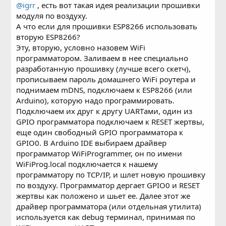
@igrr
, есть вот такая идея реализации прошивки
модуля по воздуху.
А что если для прошивки ESP8266 использовать
вторую ESP8266?
Эту, вторую, условно назовем WiFi
программатором. Заливаем в нее специально
разработанную прошивку (лучше всего скетч),
прописываем пароль домашнего WiFi роутера и
поднимаем mDNS, подключаем к ESP8266 (или
Arduino), которую надо программировать.
Подключаем их друг к другу UARTами, один из
GPIO программатора подключаем к RESET жертвы,
еще один свободный GPIO программатора к
GPIO0. В Arduino IDE выбираем драйвер
программатор WiFiProgrammer, он по имени
WiFiProg.local подключается к нашему
программатору по TCP/IP, и шлет новую прошивку
по воздуху. Программатор дергает GPIO0 и RESET
жертвы как положено и шьет ее. Далее этот же
драйвер программатора (или отдельная утилита)
используется как debug терминал, принимая по