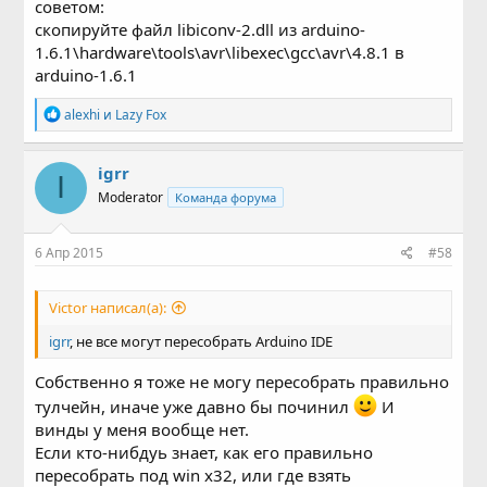
советом:
скопируйте файл libiconv-2.dll из arduino-
1.6.1\hardware\tools\avr\libexec\gcc\avr\4.8.1 в
arduino-1.6.1
Р
alexhi
и
Lazy Fox
е
а
к
igrr
I
ц
Moderator
Команда форума
и
и
:
6 Апр 2015
#58
Victor написал(а):
igrr
, не все могут пересобрать Arduino IDE
Собственно я тоже не могу пересобрать правильно
тулчейн, иначе уже давно бы починил
И
винды у меня вообще нет.
Если кто-нибдуь знает, как его правильно
пересобрать под win x32, или где взять