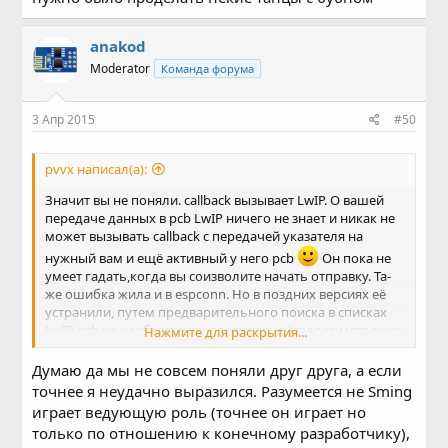
anakod
Moderator
Команда форума
3 Апр 2015
#50
pvvx написал(а):
Значит вы не поняли. callback вызывает LwIP. О вашей
передаче данных в pcb LwIP ничего не знает и никак не
может вызывать callback c передачей указателя на
нужный вам и ещё активный у него pcb
Он пока не
умеет гадать,когда вы соизволите начать отправку. Та-
же ошибка жила и в espconn. Но в поздних версиях её
устранили, путем предварительного поиска в списках
LwIP pcb на необходимое соединение (содрав методу из
Нажмите для раскрытия...
моего патча для неё), путем сравнения номера порта и
ip host и remote, которые были заранее запомнены при
Думаю да мы не совсем поняли друг друга, а если
открытии соединения. И теперь espconn всегда тупит и
точнее я неудачно выразился. Разумеется не Sming
ищет pcb, перед почти любым действием...
играет ведующую роль (точнее он играет но
В Sming, я наблюдал только вызов какой-то post-task в
только по отношению к конечному разработчику),
процедуре poll на активный pcb, которую вызывает LwIP.