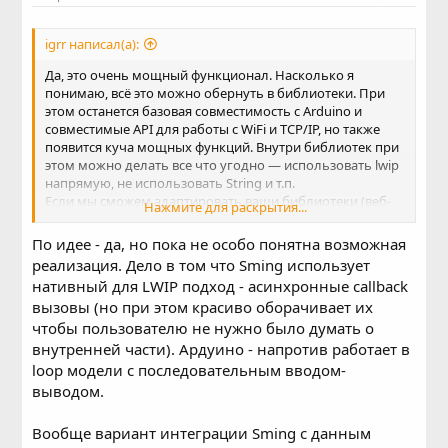
igrr написал(а):
Да, это очень мощный функционал. Насколько я
понимаю, всё это можно обернуть в библиотеки. При
этом останется базовая совместимость с Arduino и
совместимые API для работы с WiFi и TCP/IP, но также
появится куча мощных функций. Внутри библиотек при
этом можно делать все что угодно — использовать lwip
напрямую, не использовать String и т.п.
Если мы сможем адаптировать ваши библиотеки (веб-
Нажмите для раскрытия...
сервер, http, ftp, spi, sleep modes и т.д.) для компиляции в
составе Arduino, мне кажется, будет очень крутое
По идее - да, но пока не особо понятна возможная
решение.
реализация. Дело в том что Sming использует
нативный для LWIP подход - асинхронные callback
вызовы (но при этом красиво оборачивает их
чтобы пользователю не нужно было думать о
внутренней части). Ардуино - напротив работает в
loop модели с последовательным вводом-
выводом.
Вообще вариант интеграции Sming с данным