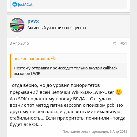
Р
JustACat
е
а
к
pvvx
ц
Активный участник сообщества
и
и
:
3 Апр 2015
#51
anakod написал(а):
Поэтому отправка происходит только внутри callback
вызовов LWIP
Тогда верно, но до уровня приоритетов
прерываний всей цепочки WiFi-SDK-LwIP-User
А в SDK по данному поводу БЯДА... От туда и
возник тот метод патча espconn с поиском pcb. По
другому не решалось и дало хоть минимальную
стабильность... Если приоритеты починили - тогда
будет всё Ok...
Последнее редактирование:
3 Апр 2015