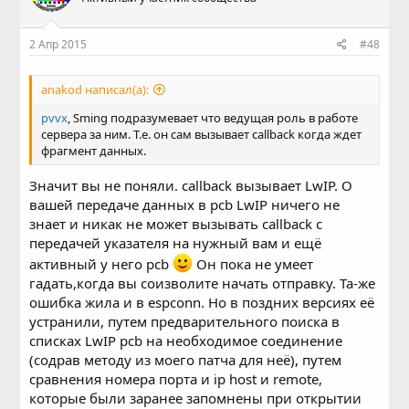
2 Апр 2015
#48
anakod написал(а):
pvvx
, Sming подразумевает что ведущая роль в работе
сервера за ним. Т.е. он сам вызывает callback когда ждет
фрагмент данных.
Значит вы не поняли. callback вызывает LwIP. О
вашей передаче данных в pcb LwIP ничего не
знает и никак не может вызывать callback c
передачей указателя на нужный вам и ещё
активный у него pcb
Он пока не умеет
гадать,когда вы соизволите начать отправку. Та-же
ошибка жила и в espconn. Но в поздних версиях её
устранили, путем предварительного поиска в
списках LwIP pcb на необходимое соединение
(содрав методу из моего патча для неё), путем
сравнения номера порта и ip host и remote,
которые были заранее запомнены при открытии