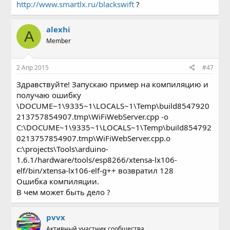
http://www.smartlx.ru/blackswift
?
alexhi
A
Member
2 Апр 2015
#47
Здравствуйте! Запускаю пример на компиляцию и
получаю ошибку
\DOCUME~1\9335~1\LOCALS~1\Temp\build8547920
213757854907.tmp\WiFiWebServer.cpp -o
C:\DOCUME~1\9335~1\LOCALS~1\Temp\build854792
0213757854907.tmp\WiFiWebServer.cpp.o
c:\projects\Tools\arduino-
1.6.1/hardware/tools/esp8266/xtensa-lx106-
elf/bin/xtensa-lx106-elf-g++ возвратил 128
Ошибка компиляции.
В чем может быть дело ?
pvvx
Активный участник сообщества