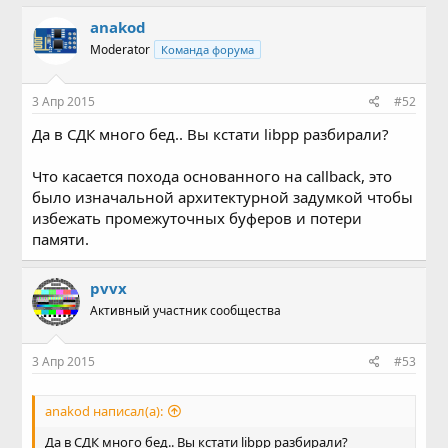
anakod
Moderator
Команда форума
3 Апр 2015
#52
Да в СДК много бед.. Вы кстати libpp разбирали?
Что касается похода основанного на callback, это
было изначальной архитектурной задумкой чтобы
избежать промежуточных буферов и потери
памяти.
pvvx
Активный участник сообщества
3 Апр 2015
#53
anakod написал(а):
Да в СДК много бед.. Вы кстати libpp разбирали?