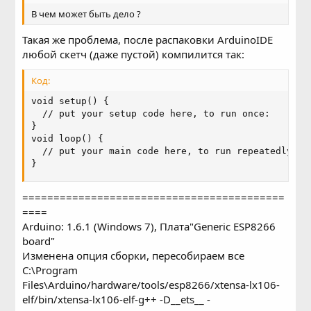
В чем может быть дело ?
Такая же проблема, после распаковки ArduinoIDE
любой скетч (даже пустой) компилится так:
Код:
void setup() {

  // put your setup code here, to run once:

}

void loop() {

  // put your main code here, to run repeatedly:

}
==========================================
====
Arduino: 1.6.1 (Windows 7), Плата"Generic ESP8266
board"
Изменена опция сборки, пересобираем все
C:\Program
Files\Arduino/hardware/tools/esp8266/xtensa-lx106-
elf/bin/xtensa-lx106-elf-g++ -D__ets__ -