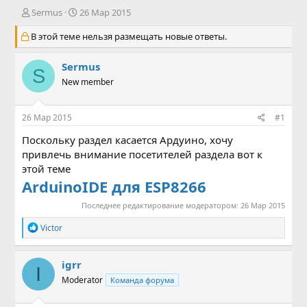
А
Д
Sermus
26 Мар 2015
в
а
В этой теме нельзя размещать новые ответы.
т
т
о
а
р
н
Sermus
S
т
а
New member
е
ч
м
а
ы
л
26 Мар 2015
#1
а
Поскольку раздел касается Ардуино, хочу
привлечь внимание посетителей раздела вот к
этой теме
ArduinoIDE для ESP8266
Последнее редактирование модератором:
26 Мар 2015
Р
Victor
е
а
к
igrr
I
ц
Moderator
Команда форума
и
и
: