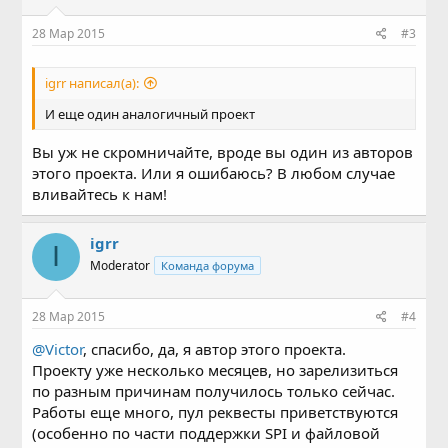
и
:
28 Мар 2015
#3
igrr написал(а):
И еще один аналогичный проект
Вы уж не скромничайте, вроде вы один из авторов
этого проекта. Или я ошибаюсь? В любом случае
вливайтесь к нам!
igrr
I
Moderator
Команда форума
28 Мар 2015
#4
@Victor
, спасибо, да, я автор этого проекта.
Проекту уже несколько месяцев, но зарелизиться
по разным причинам получилось только сейчас.
Работы еще много, пул реквесты приветствуются
(особенно по части поддержки SPI и файловой