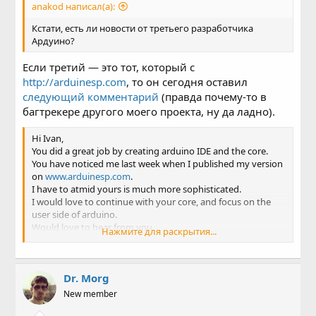
anakod написал(а):
Кстати, есть ли новости от третьего разработчика
Ардуино?
Если третий — это тот, который с
http://arduinesp.com
, то он сегодня оставил
следующий комментарий
(правда почему-то в
багтрекере другого моего проекта, ну да ладно).
Hi Ivan,
You did a great job by creating arduino IDE and the core.
You have noticed me last week when I published my version
on
www.arduinesp.com
.
I have to atmid yours is much more sophisticated.
I would love to continue with your core, and focus on the
user side of arduino.
Would love to hear from you,
Нажмите для раскрытия...
Regards,
Jeroen
Dr. Morg
New member