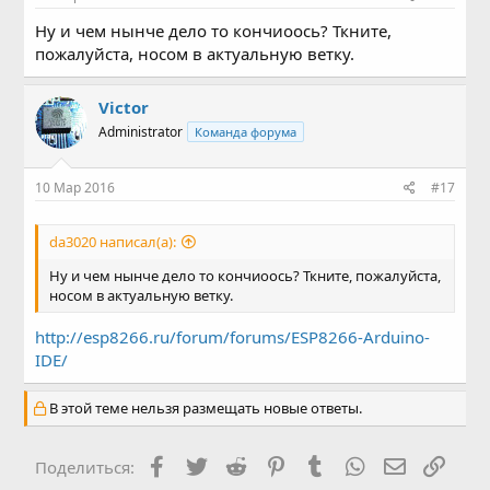
Ну и чем нынче дело то кончиоось? Ткните,
пожалуйста, носом в актуальную ветку.
Victor
Administrator
Команда форума
10 Мар 2016
#17
da3020 написал(а):
Ну и чем нынче дело то кончиоось? Ткните, пожалуйста,
носом в актуальную ветку.
http://esp8266.ru/forum/forums/ESP8266-Arduino-
IDE/
В этой теме нельзя размещать новые ответы.
Facebook
Twitter
Reddit
Pinterest
Tumblr
WhatsApp
Электронн
Ссыл
Поделиться: