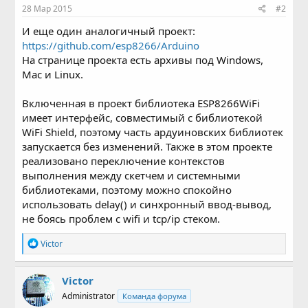
28 Мар 2015
#2
И еще один аналогичный проект:
https://github.com/esp8266/Arduino
На странице проекта есть архивы под Windows,
Mac и Linux.
Включенная в проект библиотека ESP8266WiFi
имеет интерфейс, совместимый с библиотекой
WiFi Shield, поэтому часть ардуиновских библиотек
запускается без изменений. Также в этом проекте
реализовано переключение контекстов
выполнения между скетчем и системными
библиотеками, поэтому можно спокойно
использовать delay() и синхронный ввод-вывод,
не боясь проблем с wifi и tcp/ip стеком.
Р
Victor
е
а
к
Victor
ц
Administrator
Команда форума
и