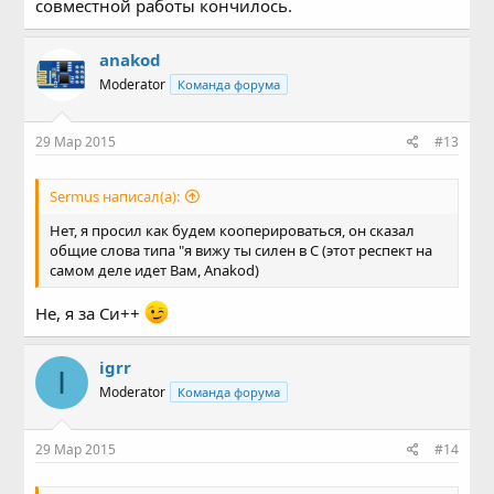
совместной работы кончилось.
anakod
Moderator
Команда форума
29 Мар 2015
#13
Sermus написал(а):
Нет, я просил как будем кооперироваться, он сказал
общие слова типа "я вижу ты силен в С (этот респект на
самом деле идет Вам, Anakod)
Не, я за Си++
igrr
I
Moderator
Команда форума
29 Мар 2015
#14