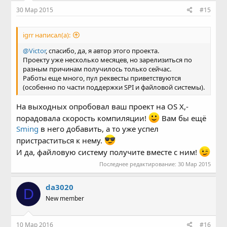
30 Мар 2015
#15
igrr написал(а):
@Victor
, спасибо, да, я автор этого проекта.
Проекту уже несколько месяцев, но зарелизиться по
разным причинам получилось только сейчас.
Работы еще много, пул реквесты приветствуются
(особенно по части поддержки SPI и файловой системы).
На выходных опробовал ваш проект на OS X,-
порадовала скорость компиляции!
Вам бы ещё
Sming
в него добавить, а то уже успел
пристраститься к нему.
И да, файловую систему получите вместе с ним!
Последнее редактирование:
30 Мар 2015
da3020
D
New member
10 Мар 2016
#16