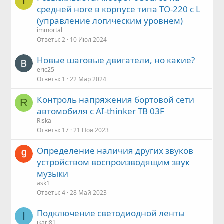
I
средней ноге в корпусе типа ТО-220 с L
(управление логическим уровнем)
immortal
Ответы
2
10 Июл 2024
Новые шаговые двигатели, но какие?
eric25
Ответы
1
22 Мар 2024
Контроль напряжения бортовой сети
R
автомобиля с AI-thinker TB 03F
Riska
Ответы
17
21 Ноя 2023
Определение наличия других звуков
устройством воспроизводящим звук
музыки
ask1
Ответы
4
28 Май 2023
Подключение светодиодной ленты
I
ikari81