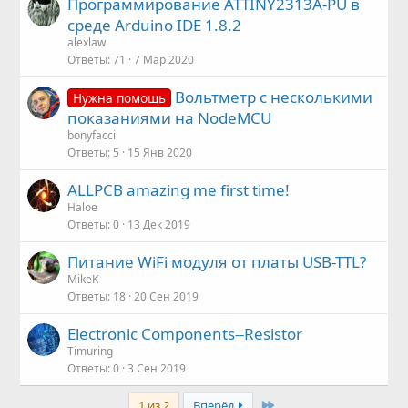
Программирование ATTINY2313A-PU в
среде Arduino IDE 1.8.2
alexlaw
Ответы
71
7 Мар 2020
Вольтметр с несколькими
Нужна помощь
показаниями на NodeMCU
bonyfacci
Ответы
5
15 Янв 2020
ALLPCB amazing me first time!
Haloe
Ответы
0
13 Дек 2019
Питание WiFi модуля от платы USB-TTL?
MikeK
Ответы
18
20 Сен 2019
Electronic Components--Resistor
Timuring
Ответы
0
3 Сен 2019
Last
1 из 2
Вперёд