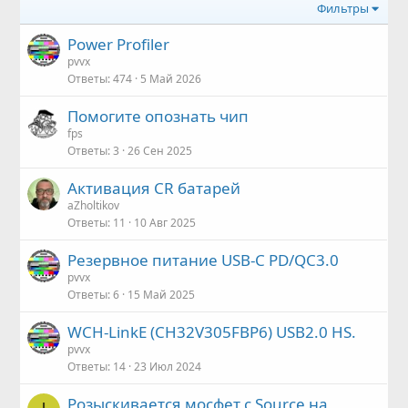
Фильтры
Power Profiler
pvvx
Ответы
474
5 Май 2026
Помогите опознать чип
fps
Ответы
3
26 Сен 2025
Активация CR батарей
aZholtikov
Ответы
11
10 Авг 2025
Резервное питание USB-C PD/QC3.0
pvvx
Ответы
6
15 Май 2025
WCH-LinkE (CH32V305FBP6) USB2.0 HS.
pvvx
Ответы
14
23 Июл 2024
Розыскивается мосфет с Source на